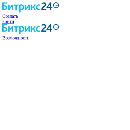
Создать
войти
Возможности