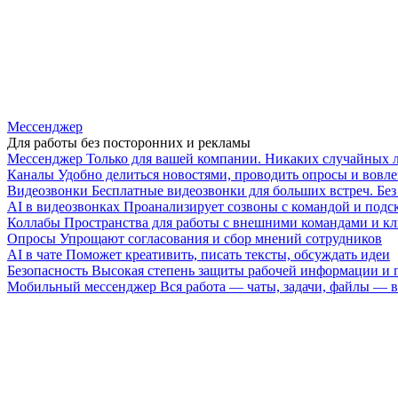
Мессенджер
Для работы без посторонних и рекламы
Мессенджер
Только для вашей компании. Никаких случайных 
Каналы
Удобно делиться новостями, проводить опросы и вовле
Видеозвонки
Бесплатные видеозвонки для больших встреч. Бе
AI в видеозвонках
Проанализирует созвоны с командой и подск
Коллабы
Пространства для работы с внешними командами и к
Опросы
Упрощают согласования и сбор мнений сотрудников
AI в чате
Поможет креативить, писать тексты, обсуждать идеи
Безопасность
Высокая степень защиты рабочей информации и
Мобильный мессенджер
Вся работа — чаты, задачи, файлы —