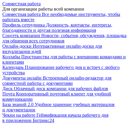
Совместная работа
Для организации работы всей компании
Совместная работа
Все необходимые инструменты, чтобы
работать вместе
Профиль сотрудника
Должность, контакты, интересы,
благодарности и другая полезная информация
Соцсеть компании
Новости, события, обсуждения, площадка
для общения всех сотрудников
Онлайн-доски
Интерактивные онлайн-доски для
визуализации идей
Коллабы
Пространства для работы с внешними командами и
клиентами
Календарь
Планирование рабочего дня и встреч с любого
устройства
Документы онлайн
Встроенный онлайн-редактор для
совместной работы с документами
Диск
Облачный диск компании для рабочих файлов
Почта
Корпоративный почтовый клиент для удобной
коммуникации
База знаний 2.0
Удобное хранение учебных материалов
и документации
Чекин на работе
Геймификация начала рабочего дня
в приложении Битрикс24