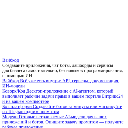
Вайбкод
Создавайте приложения, чат-боты, дашборды и сервисы
для бизнеса самостоятельно, без навыков программирования,
с помощью ИИ
Вайбкод
Всё уже есть внутри: API, серверы, документация,
ИИ-модели
Коворк/Код
Десктоп-приложение с AI-агентом, который
выполняет рабочие задачи прямо в вашем портале Битрикс24
и на вашем компьютере
Бот-платформа
Создавайте ботов за минуты или мигрируйте
из Telegram одним промптом
Модели
Готовые встраиваемые AI-модели для ваших
приложений и ботов. Опишите задачу промптом — получите
рабочее приложение