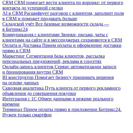
CRM
CRM помогает вести клиента по воронке: от первого
контакта до успешной сделки
AI в CRM
Расшифрует разговор с клиентом, заполнит поля
в CRM и поможет продавать больше
Складской учёт
Все базовые возможности склада —
в Битрикс24
Коммуникация с клиентами
Звонки, письма, чаты с
клиентами на сайте и в мессенджерах сохраняются в CRM
Оплата и Доставка
Прием оплаты и оформление доставки
прямо в CRM
Маркетинг
Сегментация базы клиентов, рассылка
персональных предложений, реклама в соцсетях
Онлайн-запись клиентов
Сервис автоматизации записи
и бронирования внутри CRM
BI конструктор
Помогает бизнесу принимать решения
на основе данных
Сквозная аналитика
Путь клиента от первого рекламного
объявления до совершения покупки
Интеграция с 1С
Обмен данными в режиме реального
времени
Терминал
Прием оплаты прямо в приложении Битрикс24.
Нужен только смартфон