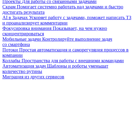
Проекты
Для работы со связанными задачами
Скрам
Помогает системно работать над задачами и быстро
достигать результата
AI в Задачах
Ускоряет работу с задачами, поможет написать ТЗ
и проанализирует комментарии
Фокусировка внимания
Показывает, на чем нужно
сконцентрироваться
Мобильные задачи
Контролируйте выполнение задач
со смартфона
Потоки
Простая автоматизация и саморегуляция процессов в
компании
Коллабы
Пространства для работы с внешними командами
Автоматизация задач
Шаблоны и роботы уменьшат
количество рутины
Миграция из других сервисов