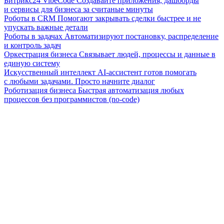
Битрикс24 VibeCode
Создавайте приложения, дашборды
и сервисы для бизнеса за считаные минуты
Роботы в CRM
Помогают закрывать сделки быстрее и не
упускать важные детали
Роботы в задачах
Автоматизируют постановку, распределение
и контроль задач
Оркестрация бизнеса
Связывает людей, процессы и данные в
единую систему
Искусственный интеллект
AI-ассистент готов помогать
с любыми задачами. Просто начните диалог
Роботизация бизнеса
Быстрая автоматизация любых
процессов без программистов (no-code)