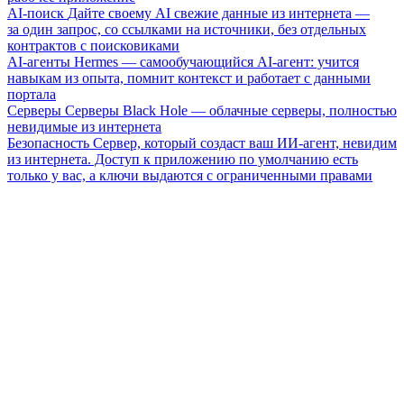
AI-поиск
Дайте своему AI свежие данные из интернета —
за один запрос, со ссылками на источники, без отдельных
контрактов с поисковиками
AI-агенты
Hermes — самообучающийся AI-агент: учится
навыкам из опыта, помнит контекст и работает с данными
портала
Серверы
Серверы Black Hole — облачные серверы, полностью
невидимые из интернета
Безопасность
Сервер, который создаст ваш ИИ-агент, невидим
из интернета. Доступ к приложению по умолчанию есть
только у вас, а ключи выдаются с ограниченными правами