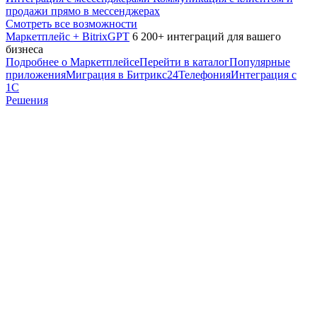
продажи прямо в мессенджерах
Смотреть все возможности
Маркетплейс + BitrixGPT
6 200+ интеграций для вашего
бизнеса
Подробнее о Маркетплейсе
Перейти в каталог
Популярные
приложения
Миграция в Битрикс24
Телефония
Интеграция с
1С
Решения