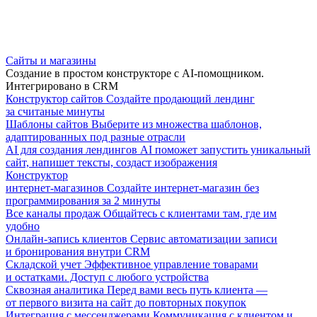
Сайты и магазины
Создание в простом конструкторе с AI-помощником.
Интегрировано в CRM
Конструктор сайтов
Создайте продающий лендинг
за считаные минуты
Шаблоны сайтов
Выберите из множества шаблонов,
адаптированных под разные отрасли
AI для создания лендингов
AI поможет запустить уникальный
сайт, напишет тексты, создаст изображения
Конструктор
интернет-магазинов
Создайте интернет-магазин без
программирования за 2 минуты
Все каналы продаж
Общайтесь с клиентами там, где им
удобно
Онлайн-запись клиентов
Сервис автоматизации записи
и бронирования внутри CRM
Складской учет
Эффективное управление товарами
и остатками. Доступ с любого устройства
Сквозная аналитика
Перед вами весь путь клиента —
от первого визита на сайт до повторных покупок
Интеграция с мессенджерами
Коммуникация с клиентом и