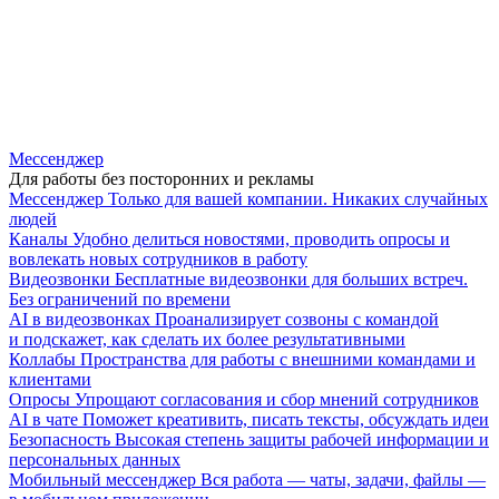
Мессенджер
Для работы без посторонних и рекламы
Мессенджер
Только для вашей компании. Никаких случайных
людей
Каналы
Удобно делиться новостями, проводить опросы и
вовлекать новых сотрудников в работу
Видеозвонки
Бесплатные видеозвонки для больших встреч.
Без ограничений по времени
AI в видеозвонках
Проанализирует созвоны с командой
и подскажет, как сделать их более результативными
Коллабы
Пространства для работы с внешними командами и
клиентами
Опросы
Упрощают согласования и сбор мнений сотрудников
AI в чате
Поможет креативить, писать тексты, обсуждать идеи
Безопасность
Высокая степень защиты рабочей информации и
персональных данных
Мобильный мессенджер
Вся работа — чаты, задачи, файлы —