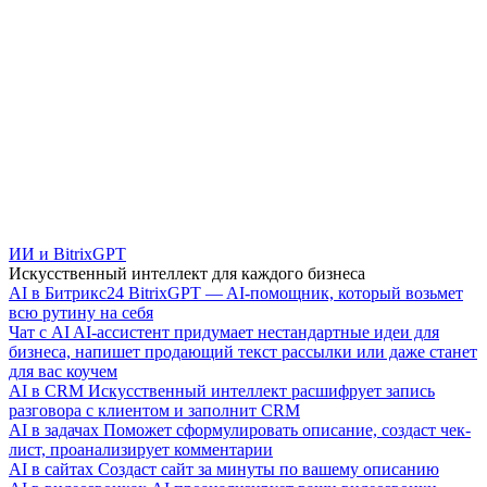
ИИ и BitrixGPT
Искусственный интеллект для каждого бизнеса
AI в Битрикс24
BitrixGPT — AI-помощник, который возьмет
всю рутину на себя
Чат с AI
AI-ассистент придумает нестандартные идеи для
бизнеса, напишет продающий текст рассылки или даже станет
для вас коучем
AI в CRM
Искусственный интеллект расшифрует запись
разговора с клиентом и заполнит CRM
AI в задачах
Поможет сформулировать описание, создаст чек-
лист, проанализирует комментарии
AI в сайтах
Создаст сайт за минуты по вашему описанию