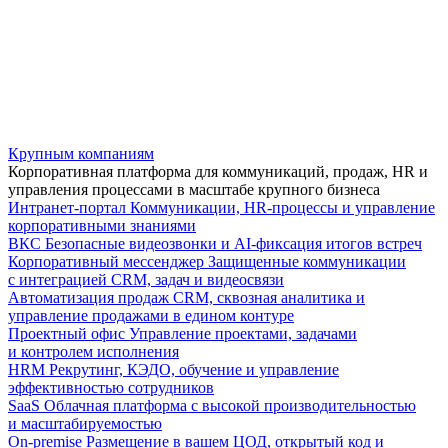
Крупным компаниям
Корпоративная платформа для коммуникаций, продаж, HR и
управления процессами в масштабе крупного бизнеса
Интранет-портал
Коммуникации, HR-процессы и управление
корпоративными знаниями
ВКС
Безопасные видеозвонки и AI-фиксация итогов встреч
Корпоративный мессенджер
Защищенные коммуникации
с интеграцией CRM, задач и видеосвязи
Автоматизация продаж
CRM, сквозная аналитика и
управление продажами в едином контуре
Проектный офис
Управление проектами, задачами
и контролем исполнения
HRM
Рекрутинг, КЭДО, обучение и управление
эффективностью сотрудников
SaaS
Облачная платформа с высокой производительностью
и масштабируемостью
On-premise
Размещение в вашем ЦОД, открытый код и