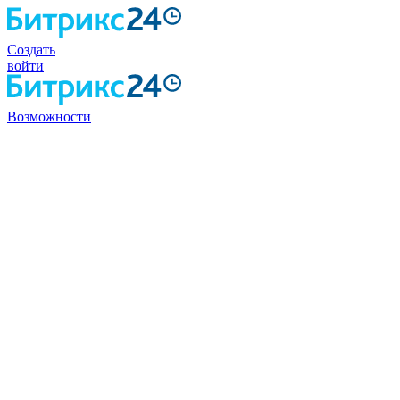
Создать
войти
Возможности