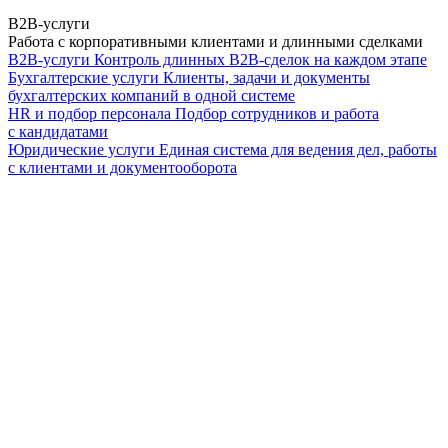
B2B-услуги
Работа с корпоративными клиентами и длинными сделками
B2B-услуги
Контроль длинных B2B-сделок на каждом этапе
Бухгалтерские услуги
Клиенты, задачи и документы
бухгалтерских компаний в одной системе
HR и подбор персонала
Подбор сотрудников и работа
с кандидатами
Юридические услуги
Единая система для ведения дел, работы
с клиентами и документооборота