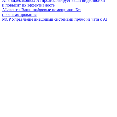
AI в видеозвонках
AI проанализирует ваши видеозвонки
и повысит их эффективность
AI-агенты
Ваши цифровые помощники. Без
программирования
MCP
Управление внешними системами прямо из чата с AI