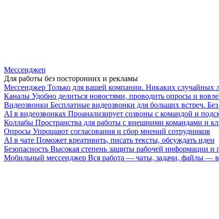
Мессенджер
Для работы без посторонних и рекламы
Мессенджер
Только для вашей компании. Никаких случайных 
Каналы
Удобно делиться новостями, проводить опросы и вовле
Видеозвонки
Бесплатные видеозвонки для больших встреч. Бе
AI в видеозвонках
Проанализирует созвоны с командой и подск
Коллабы
Пространства для работы с внешними командами и к
Опросы
Упрощают согласования и сбор мнений сотрудников
AI в чате
Поможет креативить, писать тексты, обсуждать идеи
Безопасность
Высокая степень защиты рабочей информации и
Мобильный мессенджер
Вся работа — чаты, задачи, файлы —