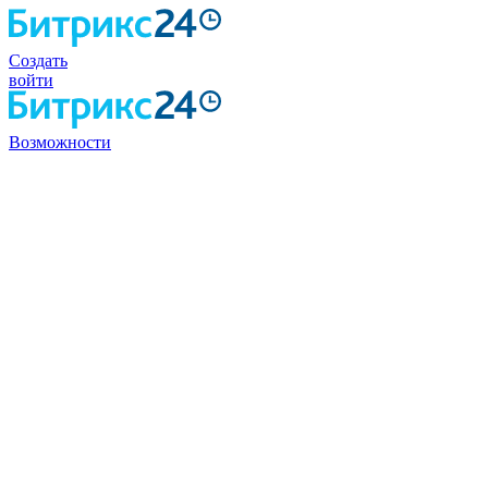
Создать
войти
Возможности