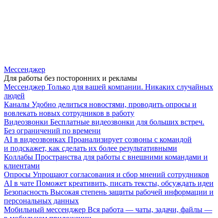
Мессенджер
Для работы без посторонних и рекламы
Мессенджер
Только для вашей компании. Никаких случайных
людей
Каналы
Удобно делиться новостями, проводить опросы и
вовлекать новых сотрудников в работу
Видеозвонки
Бесплатные видеозвонки для больших встреч.
Без ограничений по времени
AI в видеозвонках
Проанализирует созвоны с командой
и подскажет, как сделать их более результативными
Коллабы
Пространства для работы с внешними командами и
клиентами
Опросы
Упрощают согласования и сбор мнений сотрудников
AI в чате
Поможет креативить, писать тексты, обсуждать идеи
Безопасность
Высокая степень защиты рабочей информации и
персональных данных
Мобильный мессенджер
Вся работа — чаты, задачи, файлы —