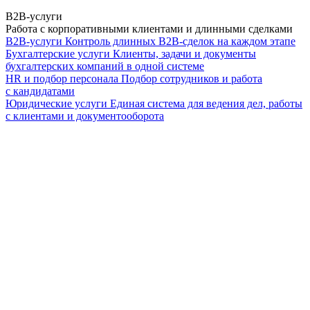
B2B-услуги
Работа с корпоративными клиентами и длинными сделками
B2B-услуги
Контроль длинных B2B-сделок на каждом этапе
Бухгалтерские услуги
Клиенты, задачи и документы
бухгалтерских компаний в одной системе
HR и подбор персонала
Подбор сотрудников и работа
с кандидатами
Юридические услуги
Единая система для ведения дел, работы
с клиентами и документооборота