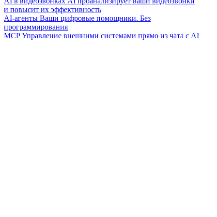
AI в видеозвонках
AI проанализирует ваши видеозвонки
и повысит их эффективность
AI-агенты
Ваши цифровые помощники. Без
программирования
MCP
Управление внешними системами прямо из чата с AI