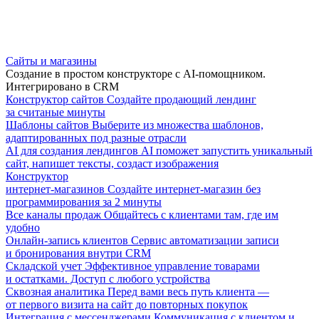
Сайты и магазины
Создание в простом конструкторе с AI-помощником.
Интегрировано в CRM
Конструктор сайтов
Создайте продающий лендинг
за считаные минуты
Шаблоны сайтов
Выберите из множества шаблонов,
адаптированных под разные отрасли
AI для создания лендингов
AI поможет запустить уникальный
сайт, напишет тексты, создаст изображения
Конструктор
интернет-магазинов
Создайте интернет-магазин без
программирования за 2 минуты
Все каналы продаж
Общайтесь с клиентами там, где им
удобно
Онлайн-запись клиентов
Сервис автоматизации записи
и бронирования внутри CRM
Складской учет
Эффективное управление товарами
и остатками. Доступ с любого устройства
Сквозная аналитика
Перед вами весь путь клиента —
от первого визита на сайт до повторных покупок
Интеграция с мессенджерами
Коммуникация с клиентом и