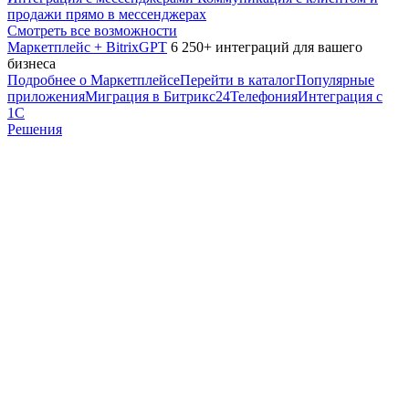
продажи прямо в мессенджерах
Смотреть все возможности
Маркетплейс + BitrixGPT
6 250+ интеграций для вашего
бизнеса
Подробнее о Маркетплейсе
Перейти в каталог
Популярные
приложения
Миграция в Битрикс24
Телефония
Интеграция с
1С
Решения