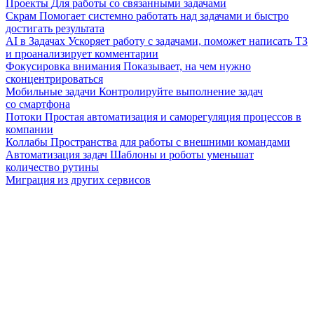
Проекты
Для работы со связанными задачами
Скрам
Помогает системно работать над задачами и быстро
достигать результата
AI в Задачах
Ускоряет работу с задачами, поможет написать ТЗ
и проанализирует комментарии
Фокусировка внимания
Показывает, на чем нужно
сконцентрироваться
Мобильные задачи
Контролируйте выполнение задач
со смартфона
Потоки
Простая автоматизация и саморегуляция процессов в
компании
Коллабы
Пространства для работы с внешними командами
Автоматизация задач
Шаблоны и роботы уменьшат
количество рутины
Миграция из других сервисов