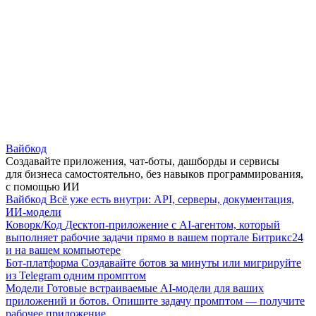
Вайбкод
Создавайте приложения, чат-боты, дашборды и сервисы
для бизнеса самостоятельно, без навыков программирования,
с помощью ИИ
Вайбкод
Всё уже есть внутри: API, серверы, документация,
ИИ-модели
Коворк/Код
Десктоп-приложение с AI-агентом, который
выполняет рабочие задачи прямо в вашем портале Битрикс24
и на вашем компьютере
Бот-платформа
Создавайте ботов за минуты или мигрируйте
из Telegram одним промптом
Модели
Готовые встраиваемые AI-модели для ваших
приложений и ботов. Опишите задачу промптом — получите
рабочее приложение