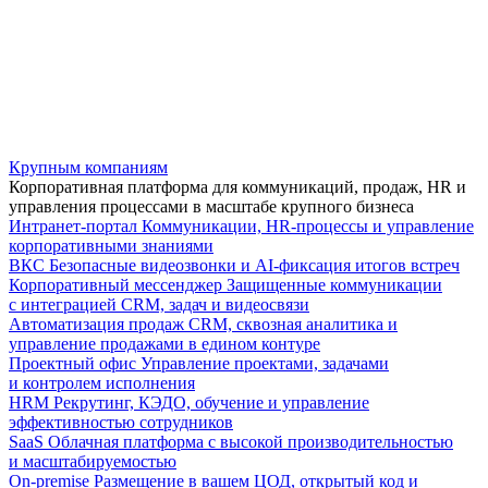
Крупным компаниям
Корпоративная платформа для коммуникаций, продаж, HR и
управления процессами в масштабе крупного бизнеса
Интранет-портал
Коммуникации, HR-процессы и управление
корпоративными знаниями
ВКС
Безопасные видеозвонки и AI-фиксация итогов встреч
Корпоративный мессенджер
Защищенные коммуникации
с интеграцией CRM, задач и видеосвязи
Автоматизация продаж
CRM, сквозная аналитика и
управление продажами в едином контуре
Проектный офис
Управление проектами, задачами
и контролем исполнения
HRM
Рекрутинг, КЭДО, обучение и управление
эффективностью сотрудников
SaaS
Облачная платформа с высокой производительностью
и масштабируемостью
On-premise
Размещение в вашем ЦОД, открытый код и