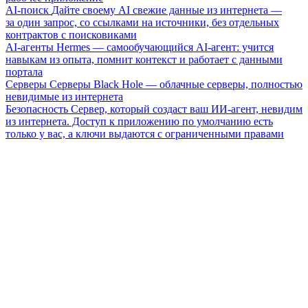
AI-поиск
Дайте своему AI свежие данные из интернета —
за один запрос, со ссылками на источники, без отдельных
контрактов с поисковиками
AI-агенты
Hermes — самообучающийся AI-агент: учится
навыкам из опыта, помнит контекст и работает с данными
портала
Серверы
Серверы Black Hole — облачные серверы, полностью
невидимые из интернета
Безопасность
Сервер, который создаст ваш ИИ-агент, невидим
из интернета. Доступ к приложению по умолчанию есть
только у вас, а ключи выдаются с ограниченными правами