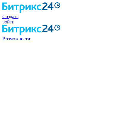
Создать
войти
Возможности