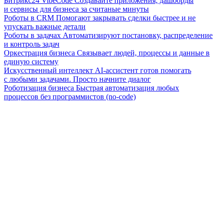
Битрикс24 VibeCode
Создавайте приложения, дашборды
и сервисы для бизнеса за считаные минуты
Роботы в CRM
Помогают закрывать сделки быстрее и не
упускать важные детали
Роботы в задачах
Автоматизируют постановку, распределение
и контроль задач
Оркестрация бизнеса
Связывает людей, процессы и данные в
единую систему
Искусственный интеллект
AI-ассистент готов помогать
с любыми задачами. Просто начните диалог
Роботизация бизнеса
Быстрая автоматизация любых
процессов без программистов (no-code)