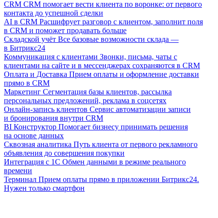
CRM
CRM помогает вести клиента по воронке: от первого
контакта до успешной сделки
AI в CRM
Расшифрует разговор с клиентом, заполнит поля
в CRM и поможет продавать больше
Складской учёт
Все базовые возможности склада —
в Битрикс24
Коммуникация с клиентами
Звонки, письма, чаты с
клиентами на сайте и в мессенджерах сохраняются в CRM
Оплата и Доставка
Прием оплаты и оформление доставки
прямо в CRM
Маркетинг
Сегментация базы клиентов, рассылка
персональных предложений, реклама в соцсетях
Онлайн-запись клиентов
Сервис автоматизации записи
и бронирования внутри CRM
BI Конструктор
Помогает бизнесу принимать решения
на основе данных
Сквозная аналитика
Путь клиента от первого рекламного
объявления до совершения покупки
Интеграция с 1С
Обмен данными в режиме реального
времени
Терминал
Прием оплаты прямо в приложении Битрикс24.
Нужен только смартфон