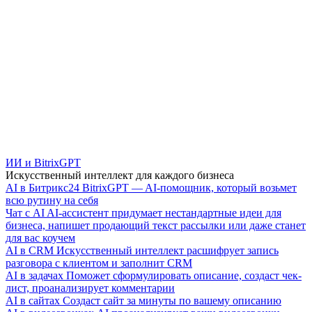
ИИ и BitrixGPT
Искусственный интеллект для каждого бизнеса
AI в Битрикс24
BitrixGPT — AI-помощник, который возьмет
всю рутину на себя
Чат с AI
AI-ассистент придумает нестандартные идеи для
бизнеса, напишет продающий текст рассылки или даже станет
для вас коучем
AI в CRM
Искусственный интеллект расшифрует запись
разговора с клиентом и заполнит CRM
AI в задачах
Поможет сформулировать описание, создаст чек-
лист, проанализирует комментарии
AI в сайтах
Создаст сайт за минуты по вашему описанию