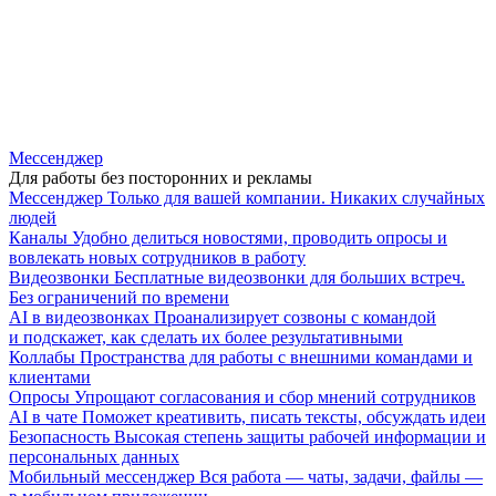
Мессенджер
Для работы без посторонних и рекламы
Мессенджер
Только для вашей компании. Никаких случайных
людей
Каналы
Удобно делиться новостями, проводить опросы и
вовлекать новых сотрудников в работу
Видеозвонки
Бесплатные видеозвонки для больших встреч.
Без ограничений по времени
AI в видеозвонках
Проанализирует созвоны с командой
и подскажет, как сделать их более результативными
Коллабы
Пространства для работы с внешними командами и
клиентами
Опросы
Упрощают согласования и сбор мнений сотрудников
AI в чате
Поможет креативить, писать тексты, обсуждать идеи
Безопасность
Высокая степень защиты рабочей информации и
персональных данных
Мобильный мессенджер
Вся работа — чаты, задачи, файлы —