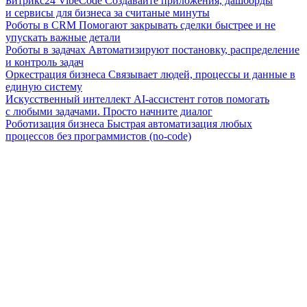
Битрикс24 VibeCode
Создавайте приложения, дашборды
и сервисы для бизнеса за считаные минуты
Роботы в CRM
Помогают закрывать сделки быстрее и не
упускать важные детали
Роботы в задачах
Автоматизируют постановку, распределение
и контроль задач
Оркестрация бизнеса
Связывает людей, процессы и данные в
единую систему
Искусственный интеллект
AI-ассистент готов помогать
с любыми задачами. Просто начните диалог
Роботизация бизнеса
Быстрая автоматизация любых
процессов без программистов (no-code)