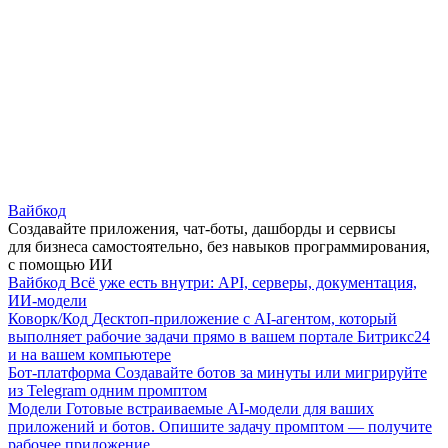
Вайбкод
Создавайте приложения, чат-боты, дашборды и сервисы
для бизнеса самостоятельно, без навыков программирования,
с помощью ИИ
Вайбкод
Всё уже есть внутри: API, серверы, документация,
ИИ-модели
Коворк/Код
Десктоп-приложение с AI-агентом, который
выполняет рабочие задачи прямо в вашем портале Битрикс24
и на вашем компьютере
Бот-платформа
Создавайте ботов за минуты или мигрируйте
из Telegram одним промптом
Модели
Готовые встраиваемые AI-модели для ваших
приложений и ботов. Опишите задачу промптом — получите
рабочее приложение