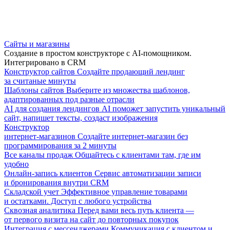
Сайты и магазины
Создание в простом конструкторе с AI-помощником.
Интегрировано в CRM
Конструктор сайтов
Создайте продающий лендинг
за считаные минуты
Шаблоны сайтов
Выберите из множества шаблонов,
адаптированных под разные отрасли
AI для создания лендингов
AI поможет запустить уникальный
сайт, напишет тексты, создаст изображения
Конструктор
интернет-магазинов
Создайте интернет-магазин без
программирования за 2 минуты
Все каналы продаж
Общайтесь с клиентами там, где им
удобно
Онлайн-запись клиентов
Сервис автоматизации записи
и бронирования внутри CRM
Складской учет
Эффективное управление товарами
и остатками. Доступ с любого устройства
Сквозная аналитика
Перед вами весь путь клиента —
от первого визита на сайт до повторных покупок
Интеграция с мессенджерами
Коммуникация с клиентом и