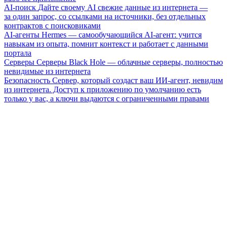
AI-поиск
Дайте своему AI свежие данные из интернета —
за один запрос, со ссылками на источники, без отдельных
контрактов с поисковиками
AI-агенты
Hermes — самообучающийся AI-агент: учится
навыкам из опыта, помнит контекст и работает с данными
портала
Серверы
Серверы Black Hole — облачные серверы, полностью
невидимые из интернета
Безопасность
Сервер, который создаст ваш ИИ-агент, невидим
из интернета. Доступ к приложению по умолчанию есть
только у вас, а ключи выдаются с ограниченными правами