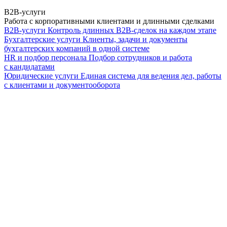
B2B-услуги
Работа с корпоративными клиентами и длинными сделками
B2B-услуги
Контроль длинных B2B-сделок на каждом этапе
Бухгалтерские услуги
Клиенты, задачи и документы
бухгалтерских компаний в одной системе
HR и подбор персонала
Подбор сотрудников и работа
с кандидатами
Юридические услуги
Единая система для ведения дел, работы
с клиентами и документооборота