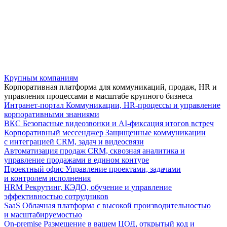
Крупным компаниям
Корпоративная платформа для коммуникаций, продаж, HR и
управления процессами в масштабе крупного бизнеса
Интранет-портал
Коммуникации, HR-процессы и управление
корпоративными знаниями
ВКС
Безопасные видеозвонки и AI-фиксация итогов встреч
Корпоративный мессенджер
Защищенные коммуникации
с интеграцией CRM, задач и видеосвязи
Автоматизация продаж
CRM, сквозная аналитика и
управление продажами в едином контуре
Проектный офис
Управление проектами, задачами
и контролем исполнения
HRM
Рекрутинг, КЭДО, обучение и управление
эффективностью сотрудников
SaaS
Облачная платформа с высокой производительностью
и масштабируемостью
On-premise
Размещение в вашем ЦОД, открытый код и