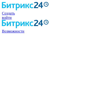
Создать
войти
Возможности