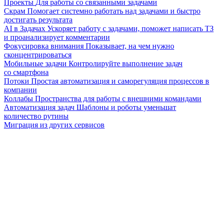
Проекты
Для работы со связанными задачами
Скрам
Помогает системно работать над задачами и быстро
достигать результата
AI в Задачах
Ускоряет работу с задачами, поможет написать ТЗ
и проанализирует комментарии
Фокусировка внимания
Показывает, на чем нужно
сконцентрироваться
Мобильные задачи
Контролируйте выполнение задач
со смартфона
Потоки
Простая автоматизация и саморегуляция процессов в
компании
Коллабы
Пространства для работы с внешними командами
Автоматизация задач
Шаблоны и роботы уменьшат
количество рутины
Миграция из других сервисов