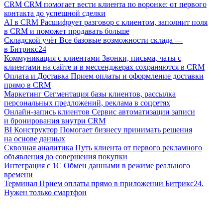
CRM
CRM помогает вести клиента по воронке: от первого
контакта до успешной сделки
AI в CRM
Расшифрует разговор с клиентом, заполнит поля
в CRM и поможет продавать больше
Складской учёт
Все базовые возможности склада —
в Битрикс24
Коммуникация с клиентами
Звонки, письма, чаты с
клиентами на сайте и в мессенджерах сохраняются в CRM
Оплата и Доставка
Прием оплаты и оформление доставки
прямо в CRM
Маркетинг
Сегментация базы клиентов, рассылка
персональных предложений, реклама в соцсетях
Онлайн-запись клиентов
Сервис автоматизации записи
и бронирования внутри CRM
BI Конструктор
Помогает бизнесу принимать решения
на основе данных
Сквозная аналитика
Путь клиента от первого рекламного
объявления до совершения покупки
Интеграция с 1С
Обмен данными в режиме реального
времени
Терминал
Прием оплаты прямо в приложении Битрикс24.
Нужен только смартфон