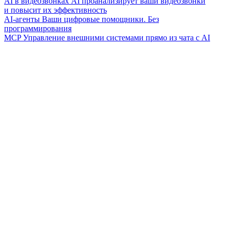
AI в видеозвонках
AI проанализирует ваши видеозвонки
и повысит их эффективность
AI-агенты
Ваши цифровые помощники. Без
программирования
MCP
Управление внешними системами прямо из чата с AI