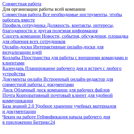
Совместная работа
Для организации работы всей компании
Совместная работа
Все необходимые инструменты, чтобы
работать вместе
Профиль сотрудника
Должность, контакты, интересы,
благодарности и другая полезная информация
Соцсеть компании
Новости, события, обсуждения, площадка
для общения всех сотрудников
Онлайн-доски
Интерактивные онлайн-доски для
визуализации идей
Коллабы
Пространства для работы с внешними командами и
клиентами
Календарь
Планирование рабочего дня и встреч с любого
устройства
Документы онлайн
Встроенный онлайн-редактор для
совместной работы с документами
Диск
Облачный диск компании для рабочих файлов
Почта
Корпоративный почтовый клиент для удобной
коммуникации
База знаний 2.0
Удобное хранение учебных материалов
и документации
Чекин на работе
Геймификация начала рабочего дня
в приложении Битрикс24