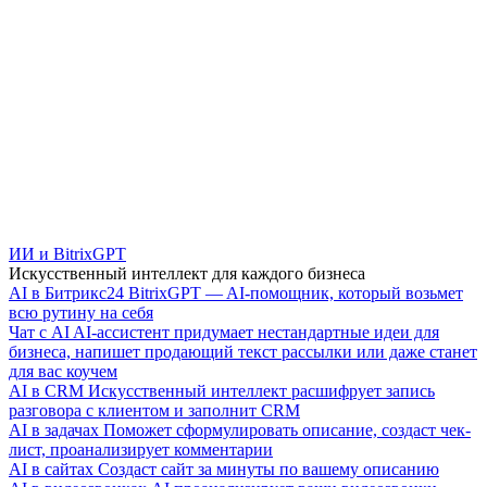
ИИ и BitrixGPT
Искусственный интеллект для каждого бизнеса
AI в Битрикс24
BitrixGPT — AI-помощник, который возьмет
всю рутину на себя
Чат с AI
AI-ассистент придумает нестандартные идеи для
бизнеса, напишет продающий текст рассылки или даже станет
для вас коучем
AI в CRM
Искусственный интеллект расшифрует запись
разговора с клиентом и заполнит CRM
AI в задачах
Поможет сформулировать описание, создаст чек-
лист, проанализирует комментарии
AI в сайтах
Создаст сайт за минуты по вашему описанию