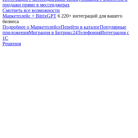
продажи прямо в мессенджерах
Смотреть все возможности
Маркетплейс + BitrixGPT
6 220+ интеграций для вашего
бизнеса
Подробнее о Маркетплейсе
Перейти в каталог
Популярные
приложения
Миграция в Битрикс24
Телефония
Интеграция с
1С
Решения