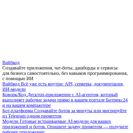
Вайбкод
Создавайте приложения, чат-боты, дашборды и сервисы
для бизнеса самостоятельно, без навыков программирования,
с помощью ИИ
Вайбкод
Всё уже есть внутри: API, серверы, документация,
ИИ-модели
Коворк/Код
Десктоп-приложение с AI-агентом, который
выполняет рабочие задачи прямо в вашем портале Битрикс24
и на вашем компьютере
Бот-платформа
Создавайте ботов за минуты или мигрируйте
из Telegram одним промптом
Модели
Готовые встраиваемые AI-модели для ваших
приложений и ботов. Опишите задачу промптом — получите
рабочее приложение