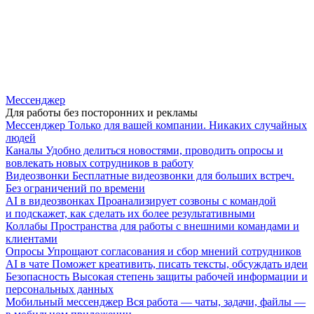
Мессенджер
Для работы без посторонних и рекламы
Мессенджер
Только для вашей компании. Никаких случайных
людей
Каналы
Удобно делиться новостями, проводить опросы и
вовлекать новых сотрудников в работу
Видеозвонки
Бесплатные видеозвонки для больших встреч.
Без ограничений по времени
AI в видеозвонках
Проанализирует созвоны с командой
и подскажет, как сделать их более результативными
Коллабы
Пространства для работы с внешними командами и
клиентами
Опросы
Упрощают согласования и сбор мнений сотрудников
AI в чате
Поможет креативить, писать тексты, обсуждать идеи
Безопасность
Высокая степень защиты рабочей информации и
персональных данных
Мобильный мессенджер
Вся работа — чаты, задачи, файлы —