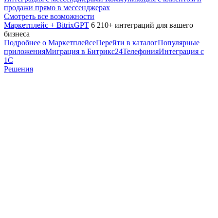
продажи прямо в мессенджерах
Смотреть все возможности
Маркетплейс + BitrixGPT
6 210+ интеграций для вашего
бизнеса
Подробнее о Маркетплейсе
Перейти в каталог
Популярные
приложения
Миграция в Битрикс24
Телефония
Интеграция с
1С
Решения