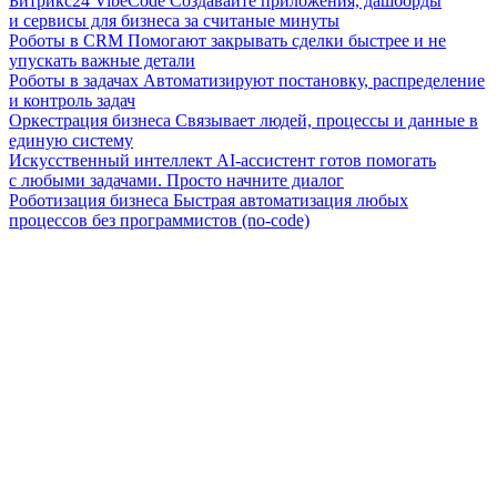
Битрикс24 VibeCode
Создавайте приложения, дашборды
и сервисы для бизнеса за считаные минуты
Роботы в CRM
Помогают закрывать сделки быстрее и не
упускать важные детали
Роботы в задачах
Автоматизируют постановку, распределение
и контроль задач
Оркестрация бизнеса
Связывает людей, процессы и данные в
единую систему
Искусственный интеллект
AI-ассистент готов помогать
с любыми задачами. Просто начните диалог
Роботизация бизнеса
Быстрая автоматизация любых
процессов без программистов (no-code)