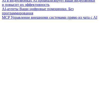
AI в видеозвонках
AI проанализирует ваши видеозвонки
и повысит их эффективность
AI-агенты
Ваши цифровые помощники. Без
программирования
MCP
Управление внешними системами прямо из чата с AI