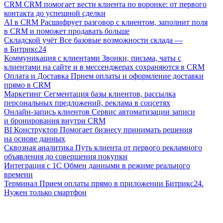
CRM
CRM помогает вести клиента по воронке: от первого
контакта до успешной сделки
AI в CRM
Расшифрует разговор с клиентом, заполнит поля
в CRM и поможет продавать больше
Складской учёт
Все базовые возможности склада —
в Битрикс24
Коммуникация с клиентами
Звонки, письма, чаты с
клиентами на сайте и в мессенджерах сохраняются в CRM
Оплата и Доставка
Прием оплаты и оформление доставки
прямо в CRM
Маркетинг
Сегментация базы клиентов, рассылка
персональных предложений, реклама в соцсетях
Онлайн-запись клиентов
Сервис автоматизации записи
и бронирования внутри CRM
BI Конструктор
Помогает бизнесу принимать решения
на основе данных
Сквозная аналитика
Путь клиента от первого рекламного
объявления до совершения покупки
Интеграция с 1С
Обмен данными в режиме реального
времени
Терминал
Прием оплаты прямо в приложении Битрикс24.
Нужен только смартфон