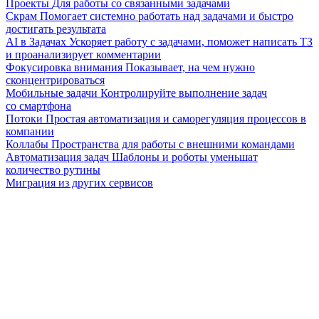
Проекты
Для работы со связанными задачами
Скрам
Помогает системно работать над задачами и быстро
достигать результата
AI в Задачах
Ускоряет работу с задачами, поможет написать ТЗ
и проанализирует комментарии
Фокусировка внимания
Показывает, на чем нужно
сконцентрироваться
Мобильные задачи
Контролируйте выполнение задач
со смартфона
Потоки
Простая автоматизация и саморегуляция процессов в
компании
Коллабы
Пространства для работы с внешними командами
Автоматизация задач
Шаблоны и роботы уменьшат
количество рутины
Миграция из других сервисов