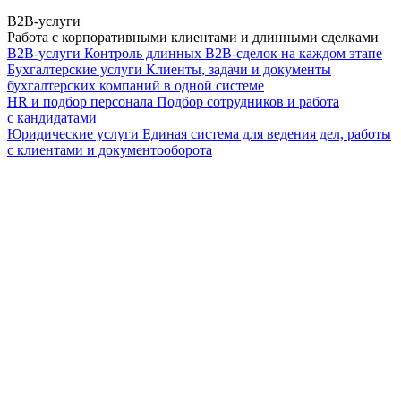
B2B-услуги
Работа с корпоративными клиентами и длинными сделками
B2B-услуги
Контроль длинных B2B-сделок на каждом этапе
Бухгалтерские услуги
Клиенты, задачи и документы
бухгалтерских компаний в одной системе
HR и подбор персонала
Подбор сотрудников и работа
с кандидатами
Юридические услуги
Единая система для ведения дел, работы
с клиентами и документооборота