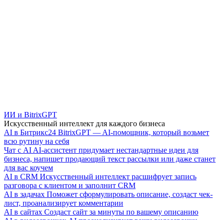
ИИ и BitrixGPT
Искусственный интеллект для каждого бизнеса
AI в Битрикс24
BitrixGPT — AI-помощник, который возьмет
всю рутину на себя
Чат с AI
AI-ассистент придумает нестандартные идеи для
бизнеса, напишет продающий текст рассылки или даже станет
для вас коучем
AI в CRM
Искусственный интеллект расшифрует запись
разговора с клиентом и заполнит CRM
AI в задачах
Поможет сформулировать описание, создаст чек-
лист, проанализирует комментарии
AI в сайтах
Создаст сайт за минуты по вашему описанию