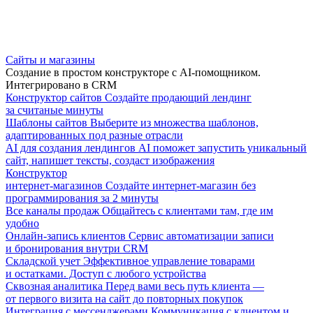
Сайты и магазины
Создание в простом конструкторе с AI-помощником.
Интегрировано в CRM
Конструктор сайтов
Создайте продающий лендинг
за считаные минуты
Шаблоны сайтов
Выберите из множества шаблонов,
адаптированных под разные отрасли
AI для создания лендингов
AI поможет запустить уникальный
сайт, напишет тексты, создаст изображения
Конструктор
интернет-магазинов
Создайте интернет-магазин без
программирования за 2 минуты
Все каналы продаж
Общайтесь с клиентами там, где им
удобно
Онлайн-запись клиентов
Сервис автоматизации записи
и бронирования внутри CRM
Складской учет
Эффективное управление товарами
и остатками. Доступ с любого устройства
Сквозная аналитика
Перед вами весь путь клиента —
от первого визита на сайт до повторных покупок
Интеграция с мессенджерами
Коммуникация с клиентом и