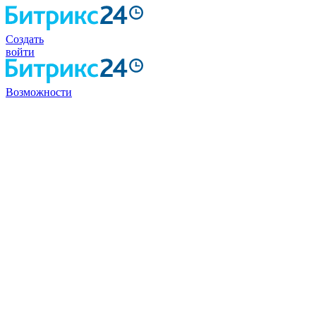
Создать
войти
Возможности