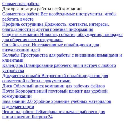
Совместная работа
Для организации работы всей компании
Совместная работа
Все необходимые инструменты, чтобы
работать вместе
Профиль сотрудника
Должность, контакты, интересы,
благодарности и другая полезная информация
Соцсеть компании
Новости, события, обсуждения, площадка
для общения всех сотрудников
Онлайн-доски
Интерактивные онлайн-доски для
визуализации идей
Коллабы
Пространства для работы с внешними командами и
клиентами
Календарь
Планирование рабочего дня и встреч с любого
устройства
Документы онлайн
Встроенный онлайн-редактор для
совместной работы с документами
Диск
Облачный диск компании для рабочих файлов
Почта
Корпоративный почтовый клиент для удобной
коммуникации
База знаний 2.0
Удобное хранение учебных материалов
и документации
Чекин на работе
Геймификация начала рабочего дня
в приложении Битрикс24