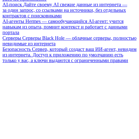
AI-поиск
Дайте своему AI свежие данные из интернета —
за один запрос, со ссылками на источники, без отдельных
контрактов с поисковиками
AI-агенты
Hermes — самообучающийся AI-агент: учится
навыкам из опыта, помнит контекст и работает с данными
портала
Серверы
Серверы Black Hole — облачные серверы, полностью
невидимые из интернета
Безопасность
Сервер, который создаст ваш ИИ-агент, невидим
из интернета. Доступ к приложению по умолчанию есть
только у вас, а ключи выдаются с ограниченными правами