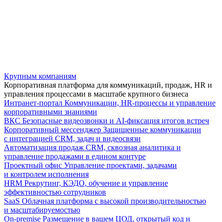
Крупным компаниям
Корпоративная платформа для коммуникаций, продаж, HR и
управления процессами в масштабе крупного бизнеса
Интранет-портал
Коммуникации, HR-процессы и управление
корпоративными знаниями
ВКС
Безопасные видеозвонки и AI-фиксация итогов встреч
Корпоративный мессенджер
Защищенные коммуникации
с интеграцией CRM, задач и видеосвязи
Автоматизация продаж
CRM, сквозная аналитика и
управление продажами в едином контуре
Проектный офис
Управление проектами, задачами
и контролем исполнения
HRM
Рекрутинг, КЭДО, обучение и управление
эффективностью сотрудников
SaaS
Облачная платформа с высокой производительностью
и масштабируемостью
On-premise
Размещение в вашем ЦОД, открытый код и