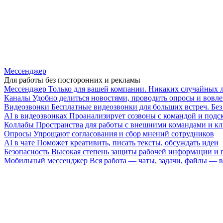
Мессенджер
Для работы без посторонних и рекламы
Мессенджер
Только для вашей компании. Никаких случайных 
Каналы
Удобно делиться новостями, проводить опросы и вовле
Видеозвонки
Бесплатные видеозвонки для больших встреч. Бе
AI в видеозвонках
Проанализирует созвоны с командой и подск
Коллабы
Пространства для работы с внешними командами и к
Опросы
Упрощают согласования и сбор мнений сотрудников
AI в чате
Поможет креативить, писать тексты, обсуждать идеи
Безопасность
Высокая степень защиты рабочей информации и
Мобильный мессенджер
Вся работа — чаты, задачи, файлы —