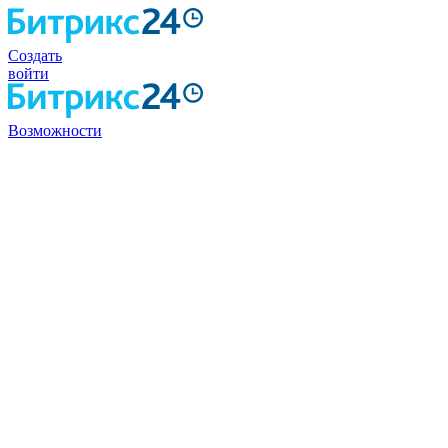
Создать
войти
Возможности