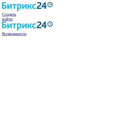
Создать
войти
Возможности