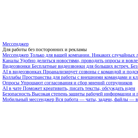
Мессенджер
Для работы без посторонних и рекламы
Мессенджер
Только для вашей компании. Никаких случайных 
Каналы
Удобно делиться новостями, проводить опросы и вовле
Видеозвонки
Бесплатные видеозвонки для больших встреч. Бе
AI в видеозвонках
Проанализирует созвоны с командой и подск
Коллабы
Пространства для работы с внешними командами и к
Опросы
Упрощают согласования и сбор мнений сотрудников
AI в чате
Поможет креативить, писать тексты, обсуждать идеи
Безопасность
Высокая степень защиты рабочей информации и
Мобильный мессенджер
Вся работа — чаты, задачи, файлы —