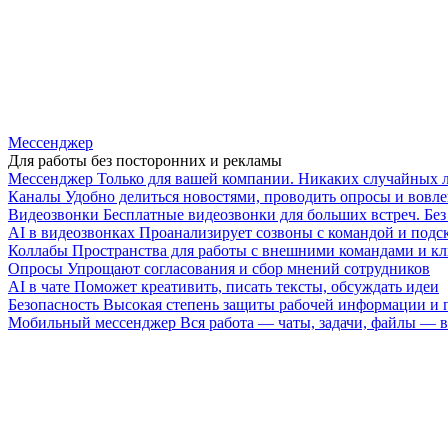
Мессенджер
Для работы без посторонних и рекламы
Мессенджер
Только для вашей компании. Никаких случайных 
Каналы
Удобно делиться новостями, проводить опросы и вовле
Видеозвонки
Бесплатные видеозвонки для больших встреч. Бе
AI в видеозвонках
Проанализирует созвоны с командой и подск
Коллабы
Пространства для работы с внешними командами и к
Опросы
Упрощают согласования и сбор мнений сотрудников
AI в чате
Поможет креативить, писать тексты, обсуждать идеи
Безопасность
Высокая степень защиты рабочей информации и
Мобильный мессенджер
Вся работа — чаты, задачи, файлы —