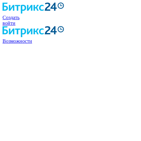
Создать
войти
Возможности