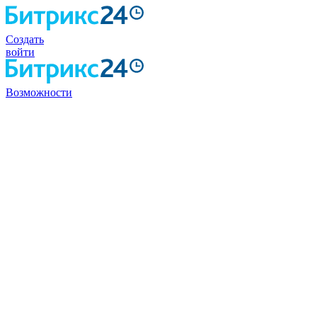
Создать
войти
Возможности