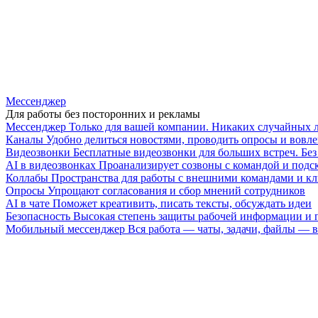
Мессенджер
Для работы без посторонних и рекламы
Мессенджер
Только для вашей компании. Никаких случайных 
Каналы
Удобно делиться новостями, проводить опросы и вовле
Видеозвонки
Бесплатные видеозвонки для больших встреч. Бе
AI в видеозвонках
Проанализирует созвоны с командой и подск
Коллабы
Пространства для работы с внешними командами и к
Опросы
Упрощают согласования и сбор мнений сотрудников
AI в чате
Поможет креативить, писать тексты, обсуждать идеи
Безопасность
Высокая степень защиты рабочей информации и
Мобильный мессенджер
Вся работа — чаты, задачи, файлы —