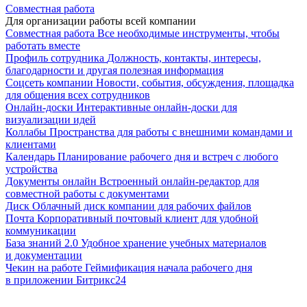
Совместная работа
Для организации работы всей компании
Совместная работа
Все необходимые инструменты, чтобы
работать вместе
Профиль сотрудника
Должность, контакты, интересы,
благодарности и другая полезная информация
Соцсеть компании
Новости, события, обсуждения, площадка
для общения всех сотрудников
Онлайн-доски
Интерактивные онлайн-доски для
визуализации идей
Коллабы
Пространства для работы с внешними командами и
клиентами
Календарь
Планирование рабочего дня и встреч с любого
устройства
Документы онлайн
Встроенный онлайн-редактор для
совместной работы с документами
Диск
Облачный диск компании для рабочих файлов
Почта
Корпоративный почтовый клиент для удобной
коммуникации
База знаний 2.0
Удобное хранение учебных материалов
и документации
Чекин на работе
Геймификация начала рабочего дня
в приложении Битрикс24