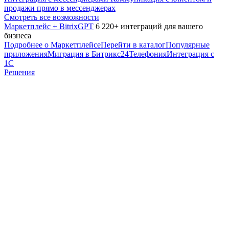
продажи прямо в мессенджерах
Смотреть все возможности
Маркетплейс + BitrixGPT
6 220+ интеграций для вашего
бизнеса
Подробнее о Маркетплейсе
Перейти в каталог
Популярные
приложения
Миграция в Битрикс24
Телефония
Интеграция с
1С
Решения