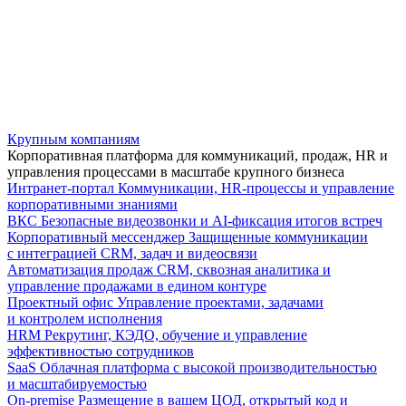
Крупным компаниям
Корпоративная платформа для коммуникаций, продаж, HR и
управления процессами в масштабе крупного бизнеса
Интранет-портал
Коммуникации, HR-процессы и управление
корпоративными знаниями
ВКС
Безопасные видеозвонки и AI-фиксация итогов встреч
Корпоративный мессенджер
Защищенные коммуникации
с интеграцией CRM, задач и видеосвязи
Автоматизация продаж
CRM, сквозная аналитика и
управление продажами в едином контуре
Проектный офис
Управление проектами, задачами
и контролем исполнения
HRM
Рекрутинг, КЭДО, обучение и управление
эффективностью сотрудников
SaaS
Облачная платформа с высокой производительностью
и масштабируемостью
On-premise
Размещение в вашем ЦОД, открытый код и