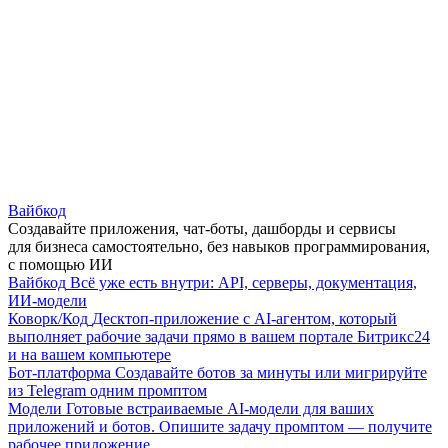
Вайбкод
Создавайте приложения, чат-боты, дашборды и сервисы
для бизнеса самостоятельно, без навыков программирования,
с помощью ИИ
Вайбкод
Всё уже есть внутри: API, серверы, документация,
ИИ-модели
Коворк/Код
Десктоп-приложение с AI-агентом, который
выполняет рабочие задачи прямо в вашем портале Битрикс24
и на вашем компьютере
Бот-платформа
Создавайте ботов за минуты или мигрируйте
из Telegram одним промптом
Модели
Готовые встраиваемые AI-модели для ваших
приложений и ботов. Опишите задачу промптом — получите
рабочее приложение