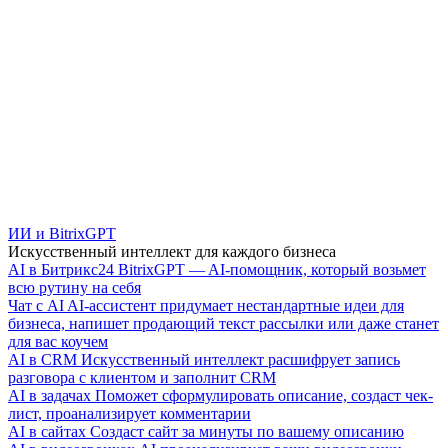
ИИ и BitrixGPT
Искусственный интеллект для каждого бизнеса
AI в Битрикс24
BitrixGPT — AI-помощник, который возьмет
всю рутину на себя
Чат с AI
AI-ассистент придумает нестандартные идеи для
бизнеса, напишет продающий текст рассылки или даже станет
для вас коучем
AI в CRM
Искусственный интеллект расшифрует запись
разговора с клиентом и заполнит CRM
AI в задачах
Поможет сформулировать описание, создаст чек-
лист, проанализирует комментарии
AI в сайтах
Создаст сайт за минуты по вашему описанию