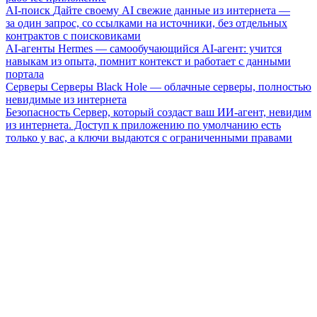
AI-поиск
Дайте своему AI свежие данные из интернета —
за один запрос, со ссылками на источники, без отдельных
контрактов с поисковиками
AI-агенты
Hermes — самообучающийся AI-агент: учится
навыкам из опыта, помнит контекст и работает с данными
портала
Серверы
Серверы Black Hole — облачные серверы, полностью
невидимые из интернета
Безопасность
Сервер, который создаст ваш ИИ-агент, невидим
из интернета. Доступ к приложению по умолчанию есть
только у вас, а ключи выдаются с ограниченными правами