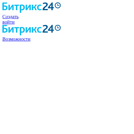
Создать
войти
Возможности