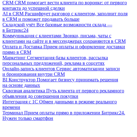
CRM
CRM помогает вести клиента по воронке: от первого
контакта до успешной сделки
AI в CRM
Расшифрует разговор с клиентом, заполнит поля
в CRM и поможет продавать больше
Складской учёт
Все базовые возможности склада —
в Битрикс24
Коммуникация с клиентами
Звонки, письма, чаты с
клиентами на сайте и в мессенджерах сохраняются в CRM
Оплата и Доставка
Прием оплаты и оформление доставки
прямо в CRM
Маркетинг
Сегментация базы клиентов, рассылка
персональных предложений, реклама в соцсетях
Онлайн-запись клиентов
Сервис автоматизации записи
и бронирования внутри CRM
BI Конструктор
Помогает бизнесу принимать решения
на основе данных
Сквозная аналитика
Путь клиента от первого рекламного
объявления до совершения покупки
Интеграция с 1С
Обмен данными в режиме реального
времени
Терминал
Прием оплаты прямо в приложении Битрикс24.
Нужен только смартфон