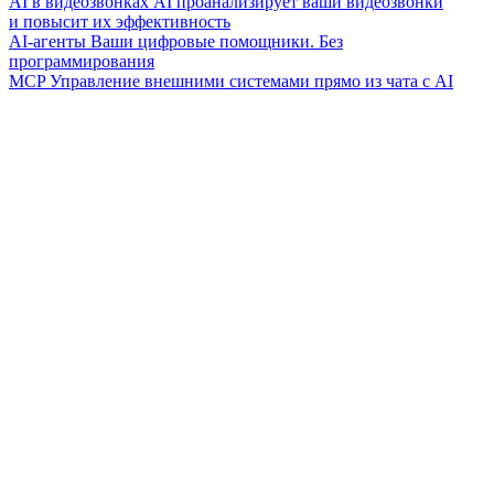
AI в видеозвонках
AI проанализирует ваши видеозвонки
и повысит их эффективность
AI-агенты
Ваши цифровые помощники. Без
программирования
MCP
Управление внешними системами прямо из чата с AI