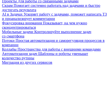
Проекты
Для работы со связанными задачами
Скрам
Помогает системно работать над задачами и быстро
достигать результата
AI в Задачах
Ускоряет работу с задачами, поможет написать ТЗ
и проанализирует комментарии
Фокусировка внимания
Показывает, на чем нужно
сконцентрироваться
Мобильные задачи
Контролируйте выполнение задач
со смартфона
Потоки
Простая автоматизация и саморегуляция процессов в
компании
Коллабы
Пространства для работы с внешними командами
Автоматизация задач
Шаблоны и роботы уменьшат
количество рутины
Миграция из других сервисов