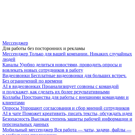
Мессенджер
Для работы без посторонних и рекламы
Мессенджер
Только для вашей компании. Никаких случайных
людей
Каналы
Удобно делиться новостями, проводить опросы и
вовлекать новых сотрудников в работу
Видеозвонки
Бесплатные видеозвонки для больших встреч.
Без ограничений по времени
AI в видеозвонках
Проанализирует созвоны с командой
и подскажет, как сделать их более результативными
Коллабы
Пространства для работы с внешними командами и
клиентами
Опросы
Упрощают согласования и сбор мнений сотрудников
AI в чате
Поможет креативить, писать тексты, обсуждать идеи
Безопасность
Высокая степень защиты рабочей информации и
персональных данных
Мобильный мессенджер
Вся работа — чаты, задачи, файлы —