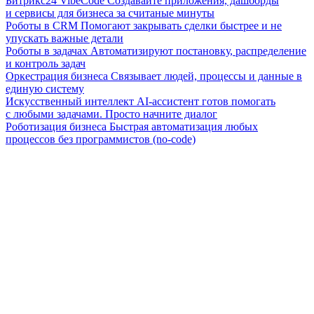
Битрикс24 VibeCode
Создавайте приложения, дашборды
и сервисы для бизнеса за считаные минуты
Роботы в CRM
Помогают закрывать сделки быстрее и не
упускать важные детали
Роботы в задачах
Автоматизируют постановку, распределение
и контроль задач
Оркестрация бизнеса
Связывает людей, процессы и данные в
единую систему
Искусственный интеллект
AI-ассистент готов помогать
с любыми задачами. Просто начните диалог
Роботизация бизнеса
Быстрая автоматизация любых
процессов без программистов (no-code)