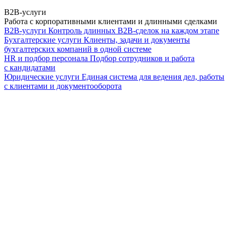
B2B-услуги
Работа с корпоративными клиентами и длинными сделками
B2B-услуги
Контроль длинных B2B-сделок на каждом этапе
Бухгалтерские услуги
Клиенты, задачи и документы
бухгалтерских компаний в одной системе
HR и подбор персонала
Подбор сотрудников и работа
с кандидатами
Юридические услуги
Единая система для ведения дел, работы
с клиентами и документооборота