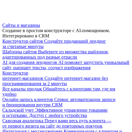
Сайты и магазины
Создание в простом конструкторе с AI-помощником.
Интегрировано в CRM
Конструктор сайтов
Создайте продающий лендинг
за считаные минуты
Шаблоны сайтов
Выберите из множества шаблонов,
адаптированных под разные отрасли
AI для создания лендингов
AI поможет запустить уникальный
сайт, напишет тексты, создаст изображения
Конструктор
интернет-магазинов
Создайте интернет-магазин без
программирования за 2 минуты
Все каналы продаж
Общайтесь с клиентами там, где им
удобно
Онлайн-запись клиентов
Сервис автоматизации записи
и бронирования внутри CRM
Складской учет
Эффективное управление товарами
и остатками. Доступ с любого устройства
Сквозная аналитика
Перед вами весь путь клиента —
от первого визита на сайт до повторных покупок
Интеграция с мессенджерами
Коммуникация с клиентом и