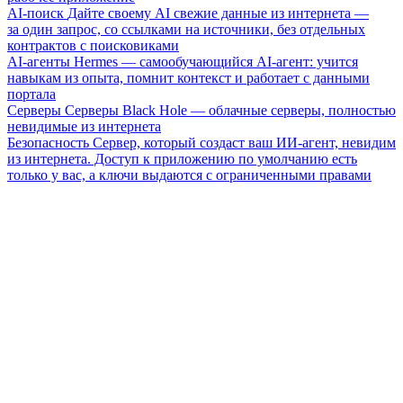
AI-поиск
Дайте своему AI свежие данные из интернета —
за один запрос, со ссылками на источники, без отдельных
контрактов с поисковиками
AI-агенты
Hermes — самообучающийся AI-агент: учится
навыкам из опыта, помнит контекст и работает с данными
портала
Серверы
Серверы Black Hole — облачные серверы, полностью
невидимые из интернета
Безопасность
Сервер, который создаст ваш ИИ-агент, невидим
из интернета. Доступ к приложению по умолчанию есть
только у вас, а ключи выдаются с ограниченными правами