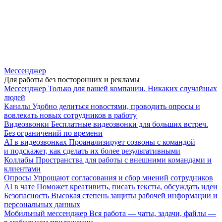
Мессенджер
Для работы без посторонних и рекламы
Мессенджер
Только для вашей компании. Никаких случайных
людей
Каналы
Удобно делиться новостями, проводить опросы и
вовлекать новых сотрудников в работу
Видеозвонки
Бесплатные видеозвонки для больших встреч.
Без ограничений по времени
AI в видеозвонках
Проанализирует созвоны с командой
и подскажет, как сделать их более результативными
Коллабы
Пространства для работы с внешними командами и
клиентами
Опросы
Упрощают согласования и сбор мнений сотрудников
AI в чате
Поможет креативить, писать тексты, обсуждать идеи
Безопасность
Высокая степень защиты рабочей информации и
персональных данных
Мобильный мессенджер
Вся работа — чаты, задачи, файлы —