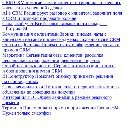
CRM
CRM помогает вести клиента по воронке: от первого
контакта до успешной сделки
AI в CRM
Расшифрует разговор с клиентом, заполнит поля
в CRM и поможет продавать больше
Складской учёт
Все базовые возможности склада —
в Битрикс24
Коммуникация с клиентами
Звонки, письма, чаты с
клиентами на сайте и в мессенджерах сохраняются в CRM
Оплата и Доставка
Прием оплаты и оформление доставки
прямо в CRM
Маркетинг
Сегментация базы клиентов, рассылка
персональных предложений, реклама в соцсетях
Онлайн-запись клиентов
Сервис автоматизации записи
и бронирования внутри CRM
BI Конструктор
Помогает бизнесу принимать решения
на основе данных
Сквозная аналитика
Путь клиента от первого рекламного
объявления до совершения покупки
Интеграция с 1С
Обмен данными в режиме реального
времени
Терминал
Прием оплаты прямо в приложении Битрикс24.
Нужен только смартфон