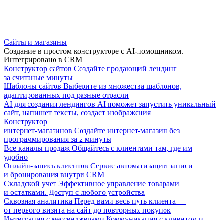
Сайты и магазины
Создание в простом конструкторе с AI-помощником.
Интегрировано в CRM
Конструктор сайтов
Создайте продающий лендинг
за считаные минуты
Шаблоны сайтов
Выберите из множества шаблонов,
адаптированных под разные отрасли
AI для создания лендингов
AI поможет запустить уникальный
сайт, напишет тексты, создаст изображения
Конструктор
интернет-магазинов
Создайте интернет-магазин без
программирования за 2 минуты
Все каналы продаж
Общайтесь с клиентами там, где им
удобно
Онлайн-запись клиентов
Сервис автоматизации записи
и бронирования внутри CRM
Складской учет
Эффективное управление товарами
и остатками. Доступ с любого устройства
Сквозная аналитика
Перед вами весь путь клиента —
от первого визита на сайт до повторных покупок
Интеграция с мессенджерами
Коммуникация с клиентом и