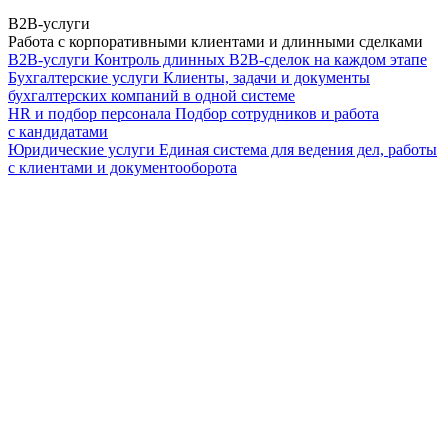
B2B-услуги
Работа с корпоративными клиентами и длинными сделками
B2B-услуги
Контроль длинных B2B-сделок на каждом этапе
Бухгалтерские услуги
Клиенты, задачи и документы
бухгалтерских компаний в одной системе
HR и подбор персонала
Подбор сотрудников и работа
с кандидатами
Юридические услуги
Единая система для ведения дел, работы
с клиентами и документооборота