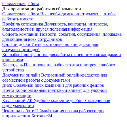
Совместная работа
Для организации работы всей компании
Совместная работа
Все необходимые инструменты, чтобы
работать вместе
Профиль сотрудника
Должность, контакты, интересы,
благодарности и другая полезная информация
Соцсеть компании
Новости, события, обсуждения, площадка
для общения всех сотрудников
Онлайн-доски
Интерактивные онлайн-доски для
визуализации идей
Коллабы
Пространства для работы с внешними командами и
клиентами
Календарь
Планирование рабочего дня и встреч с любого
устройства
Документы онлайн
Встроенный онлайн-редактор для
совместной работы с документами
Диск
Облачный диск компании для рабочих файлов
Почта
Корпоративный почтовый клиент для удобной
коммуникации
База знаний 2.0
Удобное хранение учебных материалов
и документации
Чекин на работе
Геймификация начала рабочего дня
в приложении Битрикс24