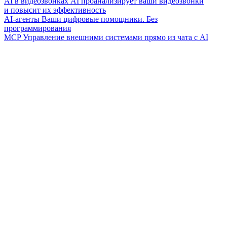
AI в видеозвонках
AI проанализирует ваши видеозвонки
и повысит их эффективность
AI-агенты
Ваши цифровые помощники. Без
программирования
MCP
Управление внешними системами прямо из чата с AI