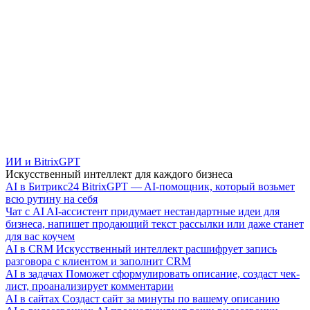
ИИ и BitrixGPT
Искусственный интеллект для каждого бизнеса
AI в Битрикс24
BitrixGPT — AI-помощник, который возьмет
всю рутину на себя
Чат с AI
AI-ассистент придумает нестандартные идеи для
бизнеса, напишет продающий текст рассылки или даже станет
для вас коучем
AI в CRM
Искусственный интеллект расшифрует запись
разговора с клиентом и заполнит CRM
AI в задачах
Поможет сформулировать описание, создаст чек-
лист, проанализирует комментарии
AI в сайтах
Создаст сайт за минуты по вашему описанию