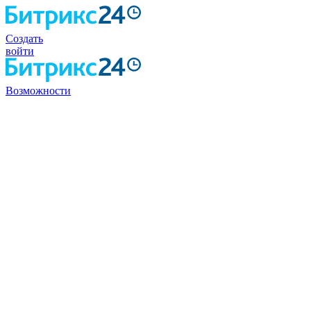
Создать
войти
Возможности