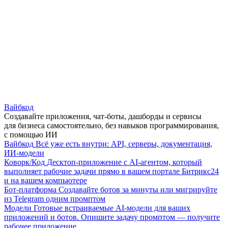
Вайбкод
Создавайте приложения, чат-боты, дашборды и сервисы
для бизнеса самостоятельно, без навыков программирования,
с помощью ИИ
Вайбкод
Всё уже есть внутри: API, серверы, документация,
ИИ-модели
Коворк/Код
Десктоп-приложение с AI-агентом, который
выполняет рабочие задачи прямо в вашем портале Битрикс24
и на вашем компьютере
Бот-платформа
Создавайте ботов за минуты или мигрируйте
из Telegram одним промптом
Модели
Готовые встраиваемые AI-модели для ваших
приложений и ботов. Опишите задачу промптом — получите
рабочее приложение