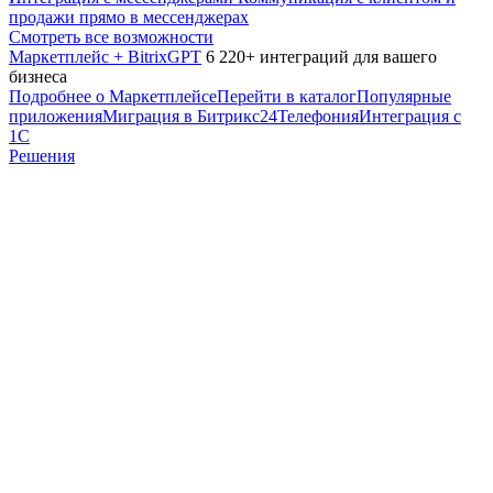
продажи прямо в мессенджерах
Смотреть все возможности
Маркетплейс + BitrixGPT
6 220+ интеграций для вашего
бизнеса
Подробнее о Маркетплейсе
Перейти в каталог
Популярные
приложения
Миграция в Битрикс24
Телефония
Интеграция с
1С
Решения