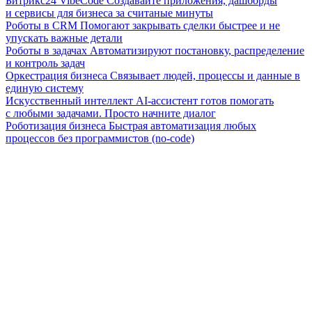
Битрикс24 VibeCode
Создавайте приложения, дашборды
и сервисы для бизнеса за считаные минуты
Роботы в CRM
Помогают закрывать сделки быстрее и не
упускать важные детали
Роботы в задачах
Автоматизируют постановку, распределение
и контроль задач
Оркестрация бизнеса
Связывает людей, процессы и данные в
единую систему
Искусственный интеллект
AI-ассистент готов помогать
с любыми задачами. Просто начните диалог
Роботизация бизнеса
Быстрая автоматизация любых
процессов без программистов (no-code)