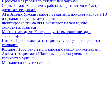
Проекты
Для работы со связанными задачами
Скрам
Помогает системно работать над задачами и быстро
достигать результата
AI в Задачах
Ускоряет работу с задачами, поможет написать ТЗ
и проанализирует комментарии
Фокусировка внимания
Показывает, на чем нужно
сконцентрироваться
Мобильные задачи
Контролируйте выполнение задач
со смартфона
Потоки
Простая автоматизация и саморегуляция процессов в
компании
Коллабы
Пространства для работы с внешними командами
Автоматизация задач
Шаблоны и роботы уменьшат
количество рутины
Миграция из других сервисов