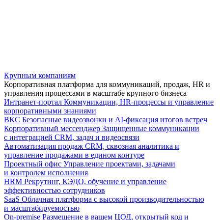
Крупным компаниям
Корпоративная платформа для коммуникаций, продаж, HR и
управления процессами в масштабе крупного бизнеса
Интранет-портал
Коммуникации, HR-процессы и управление
корпоративными знаниями
ВКС
Безопасные видеозвонки и AI-фиксация итогов встреч
Корпоративный мессенджер
Защищенные коммуникации
с интеграцией CRM, задач и видеосвязи
Автоматизация продаж
CRM, сквозная аналитика и
управление продажами в едином контуре
Проектный офис
Управление проектами, задачами
и контролем исполнения
HRM
Рекрутинг, КЭДО, обучение и управление
эффективностью сотрудников
SaaS
Облачная платформа с высокой производительностью
и масштабируемостью
On-premise
Размещение в вашем ЦОД, открытый код и