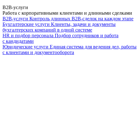
B2B-услуги
Работа с корпоративными клиентами и длинными сделками
B2B-услуги
Контроль длинных B2B-сделок на каждом этапе
Бухгалтерские услуги
Клиенты, задачи и документы
бухгалтерских компаний в одной системе
HR и подбор персонала
Подбор сотрудников и работа
с кандидатами
Юридические услуги
Единая система для ведения дел, работы
с клиентами и документооборота