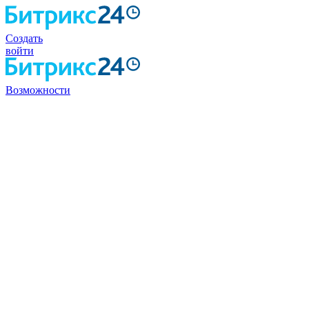
Создать
войти
Возможности