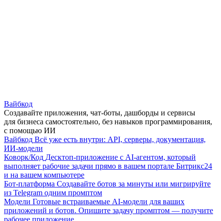
Вайбкод
Создавайте приложения, чат-боты, дашборды и сервисы
для бизнеса самостоятельно, без навыков программирования,
с помощью ИИ
Вайбкод
Всё уже есть внутри: API, серверы, документация,
ИИ-модели
Коворк/Код
Десктоп-приложение с AI-агентом, который
выполняет рабочие задачи прямо в вашем портале Битрикс24
и на вашем компьютере
Бот-платформа
Создавайте ботов за минуты или мигрируйте
из Telegram одним промптом
Модели
Готовые встраиваемые AI-модели для ваших
приложений и ботов. Опишите задачу промптом — получите
рабочее приложение