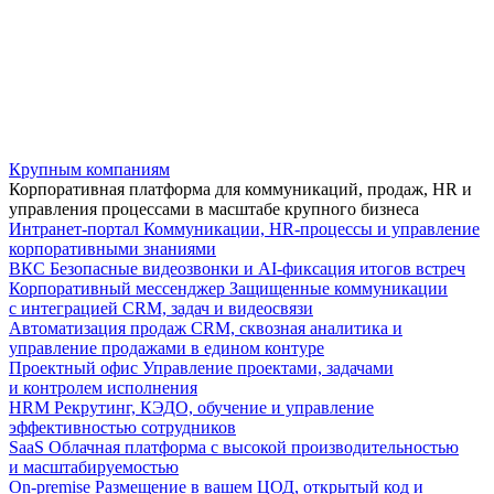
Крупным компаниям
Корпоративная платформа для коммуникаций, продаж, HR и
управления процессами в масштабе крупного бизнеса
Интранет-портал
Коммуникации, HR-процессы и управление
корпоративными знаниями
ВКС
Безопасные видеозвонки и AI-фиксация итогов встреч
Корпоративный мессенджер
Защищенные коммуникации
с интеграцией CRM, задач и видеосвязи
Автоматизация продаж
CRM, сквозная аналитика и
управление продажами в едином контуре
Проектный офис
Управление проектами, задачами
и контролем исполнения
HRM
Рекрутинг, КЭДО, обучение и управление
эффективностью сотрудников
SaaS
Облачная платформа с высокой производительностью
и масштабируемостью
On-premise
Размещение в вашем ЦОД, открытый код и