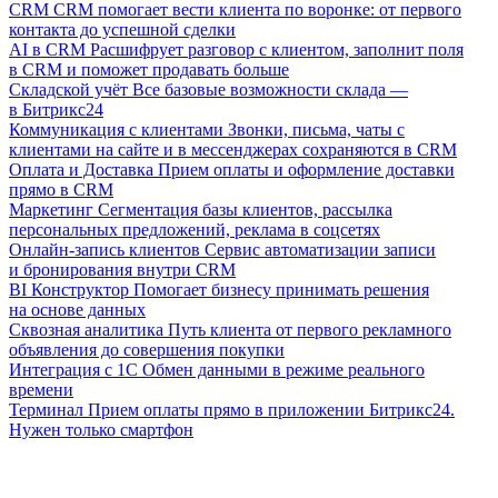
CRM
CRM помогает вести клиента по воронке: от первого
контакта до успешной сделки
AI в CRM
Расшифрует разговор с клиентом, заполнит поля
в CRM и поможет продавать больше
Складской учёт
Все базовые возможности склада —
в Битрикс24
Коммуникация с клиентами
Звонки, письма, чаты с
клиентами на сайте и в мессенджерах сохраняются в CRM
Оплата и Доставка
Прием оплаты и оформление доставки
прямо в CRM
Маркетинг
Сегментация базы клиентов, рассылка
персональных предложений, реклама в соцсетях
Онлайн-запись клиентов
Сервис автоматизации записи
и бронирования внутри CRM
BI Конструктор
Помогает бизнесу принимать решения
на основе данных
Сквозная аналитика
Путь клиента от первого рекламного
объявления до совершения покупки
Интеграция с 1С
Обмен данными в режиме реального
времени
Терминал
Прием оплаты прямо в приложении Битрикс24.
Нужен только смартфон