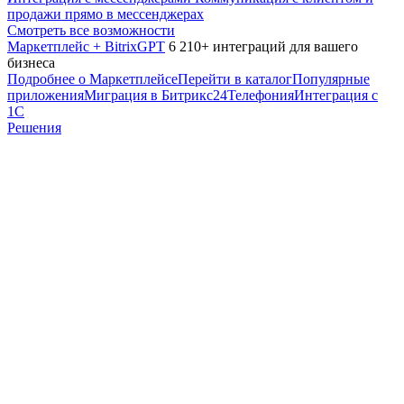
продажи прямо в мессенджерах
Смотреть все возможности
Маркетплейс + BitrixGPT
6 210+ интеграций для вашего
бизнеса
Подробнее о Маркетплейсе
Перейти в каталог
Популярные
приложения
Миграция в Битрикс24
Телефония
Интеграция с
1С
Решения