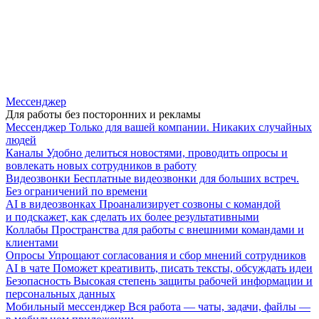
Мессенджер
Для работы без посторонних и рекламы
Мессенджер
Только для вашей компании. Никаких случайных
людей
Каналы
Удобно делиться новостями, проводить опросы и
вовлекать новых сотрудников в работу
Видеозвонки
Бесплатные видеозвонки для больших встреч.
Без ограничений по времени
AI в видеозвонках
Проанализирует созвоны с командой
и подскажет, как сделать их более результативными
Коллабы
Пространства для работы с внешними командами и
клиентами
Опросы
Упрощают согласования и сбор мнений сотрудников
AI в чате
Поможет креативить, писать тексты, обсуждать идеи
Безопасность
Высокая степень защиты рабочей информации и
персональных данных
Мобильный мессенджер
Вся работа — чаты, задачи, файлы —