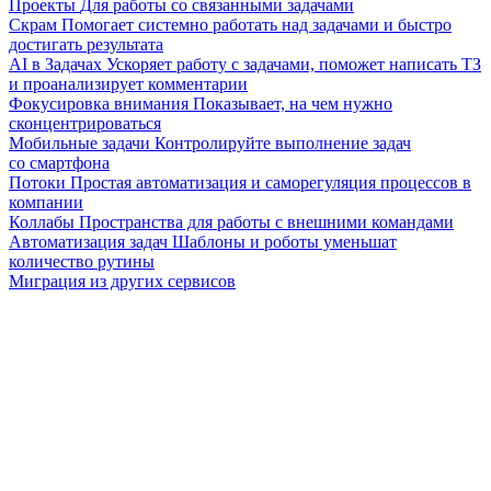
Проекты
Для работы со связанными задачами
Скрам
Помогает системно работать над задачами и быстро
достигать результата
AI в Задачах
Ускоряет работу с задачами, поможет написать ТЗ
и проанализирует комментарии
Фокусировка внимания
Показывает, на чем нужно
сконцентрироваться
Мобильные задачи
Контролируйте выполнение задач
со смартфона
Потоки
Простая автоматизация и саморегуляция процессов в
компании
Коллабы
Пространства для работы с внешними командами
Автоматизация задач
Шаблоны и роботы уменьшат
количество рутины
Миграция из других сервисов