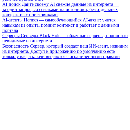
AI-поиск
Дайте своему AI свежие данные из интернета —
за один запрос, со ссылками на источники, без отдельных
контрактов с поисковиками
AI-агенты
Hermes — самообучающийся AI-агент: учится
навыкам из опыта, помнит контекст и работает с данными
портала
Серверы
Серверы Black Hole — облачные серверы, полностью
невидимые из интернета
Безопасность
Сервер, который создаст ваш ИИ-агент, невидим
из интернета. Доступ к приложению по умолчанию есть
только у вас, а ключи выдаются с ограниченными правами