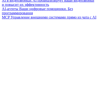
AI в видеозвонках
AI проанализирует ваши видеозвонки
и повысит их эффективность
AI-агенты
Ваши цифровые помощники. Без
программирования
MCP
Управление внешними системами прямо из чата с AI