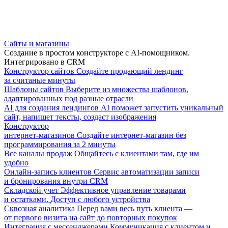
Сайты и магазины
Создание в простом конструкторе с AI-помощником.
Интегрировано в CRM
Конструктор сайтов
Создайте продающий лендинг
за считаные минуты
Шаблоны сайтов
Выберите из множества шаблонов,
адаптированных под разные отрасли
AI для создания лендингов
AI поможет запустить уникальный
сайт, напишет тексты, создаст изображения
Конструктор
интернет-магазинов
Создайте интернет-магазин без
программирования за 2 минуты
Все каналы продаж
Общайтесь с клиентами там, где им
удобно
Онлайн-запись клиентов
Сервис автоматизации записи
и бронирования внутри CRM
Складской учет
Эффективное управление товарами
и остатками. Доступ с любого устройства
Сквозная аналитика
Перед вами весь путь клиента —
от первого визита на сайт до повторных покупок
Интеграция с мессенджерами
Коммуникация с клиентом и