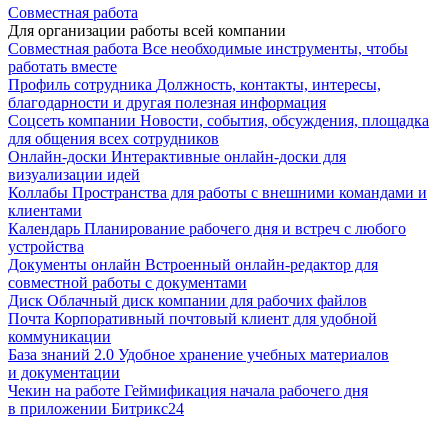
Совместная работа
Для организации работы всей компании
Совместная работа
Все необходимые инструменты, чтобы
работать вместе
Профиль сотрудника
Должность, контакты, интересы,
благодарности и другая полезная информация
Соцсеть компании
Новости, события, обсуждения, площадка
для общения всех сотрудников
Онлайн-доски
Интерактивные онлайн-доски для
визуализации идей
Коллабы
Пространства для работы с внешними командами и
клиентами
Календарь
Планирование рабочего дня и встреч с любого
устройства
Документы онлайн
Встроенный онлайн-редактор для
совместной работы с документами
Диск
Облачный диск компании для рабочих файлов
Почта
Корпоративный почтовый клиент для удобной
коммуникации
База знаний 2.0
Удобное хранение учебных материалов
и документации
Чекин на работе
Геймификация начала рабочего дня
в приложении Битрикс24