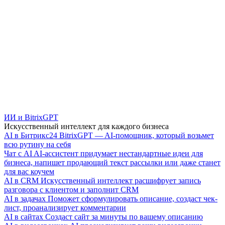
ИИ и BitrixGPT
Искусственный интеллект для каждого бизнеса
AI в Битрикс24
BitrixGPT — AI-помощник, который возьмет
всю рутину на себя
Чат с AI
AI-ассистент придумает нестандартные идеи для
бизнеса, напишет продающий текст рассылки или даже станет
для вас коучем
AI в CRM
Искусственный интеллект расшифрует запись
разговора с клиентом и заполнит CRM
AI в задачах
Поможет сформулировать описание, создаст чек-
лист, проанализирует комментарии
AI в сайтах
Создаст сайт за минуты по вашему описанию