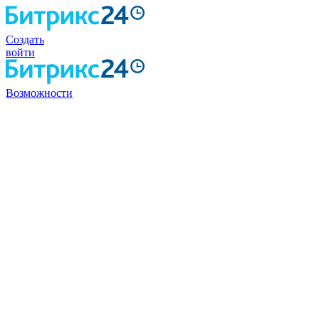
Создать
войти
Возможности