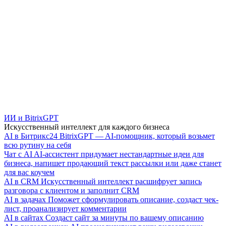
ИИ и BitrixGPT
Искусственный интеллект для каждого бизнеса
AI в Битрикс24
BitrixGPT — AI-помощник, который возьмет
всю рутину на себя
Чат с AI
AI-ассистент придумает нестандартные идеи для
бизнеса, напишет продающий текст рассылки или даже станет
для вас коучем
AI в CRM
Искусственный интеллект расшифрует запись
разговора с клиентом и заполнит CRM
AI в задачах
Поможет сформулировать описание, создаст чек-
лист, проанализирует комментарии
AI в сайтах
Создаст сайт за минуты по вашему описанию