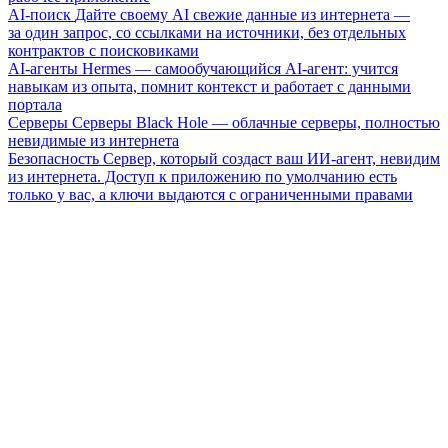
AI-поиск
Дайте своему AI свежие данные из интернета —
за один запрос, со ссылками на источники, без отдельных
контрактов с поисковиками
AI-агенты
Hermes — самообучающийся AI-агент: учится
навыкам из опыта, помнит контекст и работает с данными
портала
Серверы
Серверы Black Hole — облачные серверы, полностью
невидимые из интернета
Безопасность
Сервер, который создаст ваш ИИ-агент, невидим
из интернета. Доступ к приложению по умолчанию есть
только у вас, а ключи выдаются с ограниченными правами