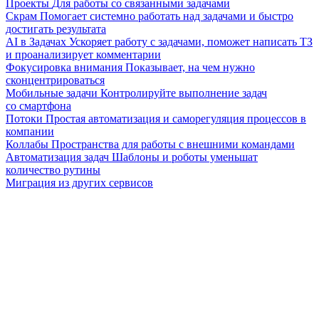
Проекты
Для работы со связанными задачами
Скрам
Помогает системно работать над задачами и быстро
достигать результата
AI в Задачах
Ускоряет работу с задачами, поможет написать ТЗ
и проанализирует комментарии
Фокусировка внимания
Показывает, на чем нужно
сконцентрироваться
Мобильные задачи
Контролируйте выполнение задач
со смартфона
Потоки
Простая автоматизация и саморегуляция процессов в
компании
Коллабы
Пространства для работы с внешними командами
Автоматизация задач
Шаблоны и роботы уменьшат
количество рутины
Миграция из других сервисов