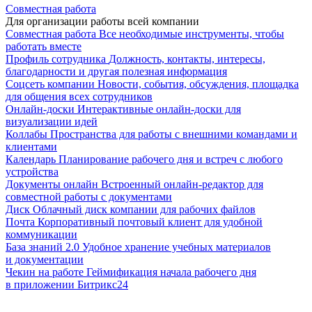
Совместная работа
Для организации работы всей компании
Совместная работа
Все необходимые инструменты, чтобы
работать вместе
Профиль сотрудника
Должность, контакты, интересы,
благодарности и другая полезная информация
Соцсеть компании
Новости, события, обсуждения, площадка
для общения всех сотрудников
Онлайн-доски
Интерактивные онлайн-доски для
визуализации идей
Коллабы
Пространства для работы с внешними командами и
клиентами
Календарь
Планирование рабочего дня и встреч с любого
устройства
Документы онлайн
Встроенный онлайн-редактор для
совместной работы с документами
Диск
Облачный диск компании для рабочих файлов
Почта
Корпоративный почтовый клиент для удобной
коммуникации
База знаний 2.0
Удобное хранение учебных материалов
и документации
Чекин на работе
Геймификация начала рабочего дня
в приложении Битрикс24