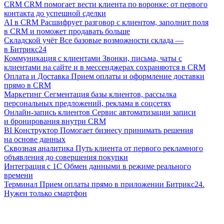
CRM
CRM помогает вести клиента по воронке: от первого
контакта до успешной сделки
AI в CRM
Расшифрует разговор с клиентом, заполнит поля
в CRM и поможет продавать больше
Складской учёт
Все базовые возможности склада —
в Битрикс24
Коммуникация с клиентами
Звонки, письма, чаты с
клиентами на сайте и в мессенджерах сохраняются в CRM
Оплата и Доставка
Прием оплаты и оформление доставки
прямо в CRM
Маркетинг
Сегментация базы клиентов, рассылка
персональных предложений, реклама в соцсетях
Онлайн-запись клиентов
Сервис автоматизации записи
и бронирования внутри CRM
BI Конструктор
Помогает бизнесу принимать решения
на основе данных
Сквозная аналитика
Путь клиента от первого рекламного
объявления до совершения покупки
Интеграция с 1С
Обмен данными в режиме реального
времени
Терминал
Прием оплаты прямо в приложении Битрикс24.
Нужен только смартфон