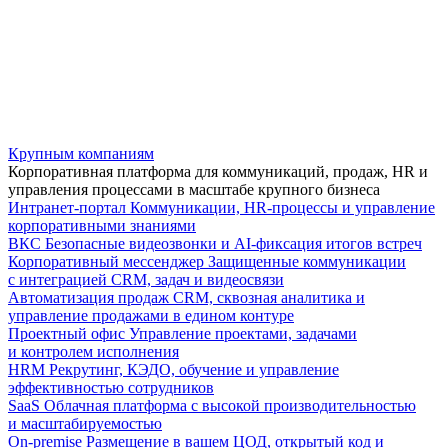
Крупным компаниям
Корпоративная платформа для коммуникаций, продаж, HR и
управления процессами в масштабе крупного бизнеса
Интранет-портал
Коммуникации, HR-процессы и управление
корпоративными знаниями
ВКС
Безопасные видеозвонки и AI-фиксация итогов встреч
Корпоративный мессенджер
Защищенные коммуникации
с интеграцией CRM, задач и видеосвязи
Автоматизация продаж
CRM, сквозная аналитика и
управление продажами в едином контуре
Проектный офис
Управление проектами, задачами
и контролем исполнения
HRM
Рекрутинг, КЭДО, обучение и управление
эффективностью сотрудников
SaaS
Облачная платформа с высокой производительностью
и масштабируемостью
On-premise
Размещение в вашем ЦОД, открытый код и