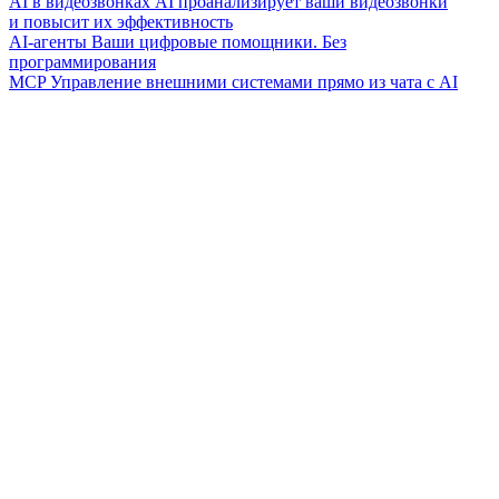
AI в видеозвонках
AI проанализирует ваши видеозвонки
и повысит их эффективность
AI-агенты
Ваши цифровые помощники. Без
программирования
MCP
Управление внешними системами прямо из чата с AI