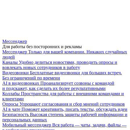
Мессенджер
Для работы без посторонних и рекламы
Мессенджер
Только для вашей компании. Никаких случайных
людей
Каналы
Удобно делиться новостями, проводить опросы и
вовлекать новых сотрудников в работу
Видеозвонки
Бесплатные видеозвонки для больших встреч.
Без ограничений по времени
AI в видеозвонках
Проанализирует созвоны с командой
и подскажет, как сделать их более результативными
Коллабы
Пространства для работы с внешними командами и
клиентами
Опросы
Упрощают согласования и сбор мнений сотрудников
AI в чате
Поможет креативить, писать тексты, обсуждать идеи
Безопасность
Высокая степень защиты рабочей информации и
персональных данных
Мобильный мессенджер
Вся работа — чаты, задачи, файлы —