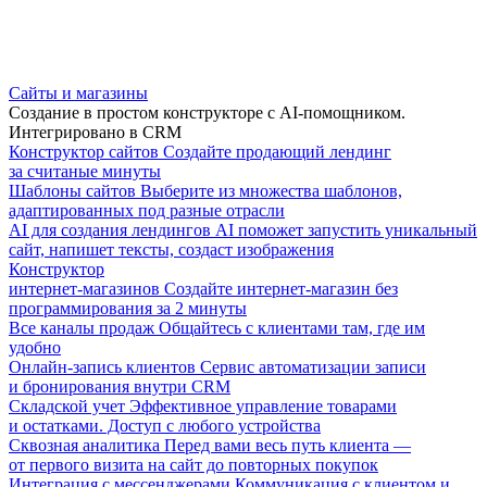
Сайты и магазины
Создание в простом конструкторе с AI-помощником.
Интегрировано в CRM
Конструктор сайтов
Создайте продающий лендинг
за считаные минуты
Шаблоны сайтов
Выберите из множества шаблонов,
адаптированных под разные отрасли
AI для создания лендингов
AI поможет запустить уникальный
сайт, напишет тексты, создаст изображения
Конструктор
интернет-магазинов
Создайте интернет-магазин без
программирования за 2 минуты
Все каналы продаж
Общайтесь с клиентами там, где им
удобно
Онлайн-запись клиентов
Сервис автоматизации записи
и бронирования внутри CRM
Складской учет
Эффективное управление товарами
и остатками. Доступ с любого устройства
Сквозная аналитика
Перед вами весь путь клиента —
от первого визита на сайт до повторных покупок
Интеграция с мессенджерами
Коммуникация с клиентом и