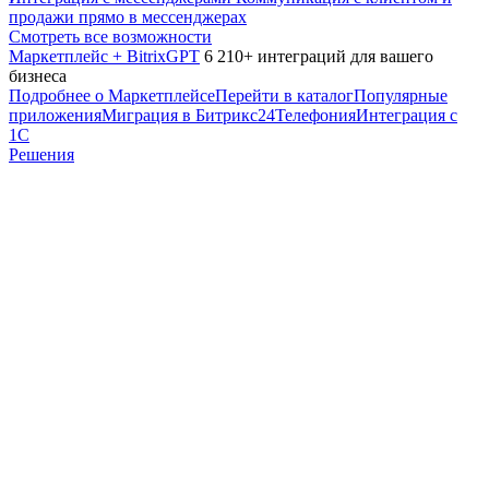
продажи прямо в мессенджерах
Смотреть все возможности
Маркетплейс + BitrixGPT
6 210+ интеграций для вашего
бизнеса
Подробнее о Маркетплейсе
Перейти в каталог
Популярные
приложения
Миграция в Битрикс24
Телефония
Интеграция с
1С
Решения