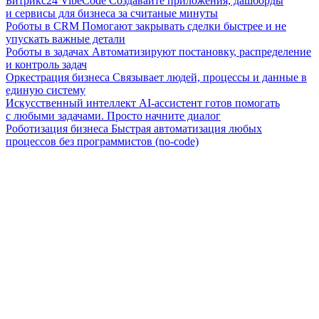
Битрикс24 VibeCode
Создавайте приложения, дашборды
и сервисы для бизнеса за считаные минуты
Роботы в CRM
Помогают закрывать сделки быстрее и не
упускать важные детали
Роботы в задачах
Автоматизируют постановку, распределение
и контроль задач
Оркестрация бизнеса
Связывает людей, процессы и данные в
единую систему
Искусственный интеллект
AI-ассистент готов помогать
с любыми задачами. Просто начните диалог
Роботизация бизнеса
Быстрая автоматизация любых
процессов без программистов (no-code)