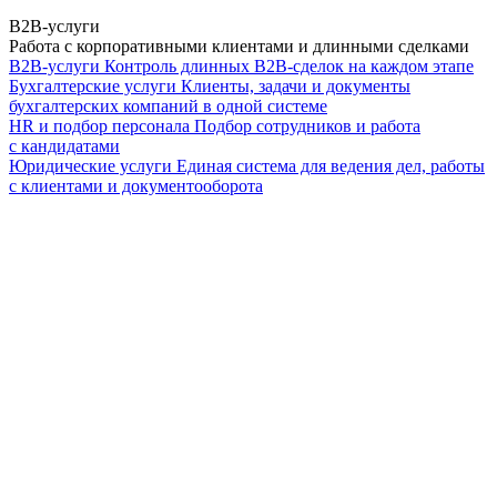
B2B-услуги
Работа с корпоративными клиентами и длинными сделками
B2B-услуги
Контроль длинных B2B-сделок на каждом этапе
Бухгалтерские услуги
Клиенты, задачи и документы
бухгалтерских компаний в одной системе
HR и подбор персонала
Подбор сотрудников и работа
с кандидатами
Юридические услуги
Единая система для ведения дел, работы
с клиентами и документооборота