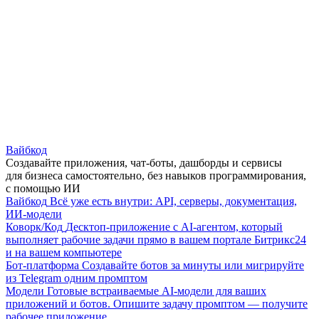
Вайбкод
Создавайте приложения, чат-боты, дашборды и сервисы
для бизнеса самостоятельно, без навыков программирования,
с помощью ИИ
Вайбкод
Всё уже есть внутри: API, серверы, документация,
ИИ-модели
Коворк/Код
Десктоп-приложение с AI-агентом, который
выполняет рабочие задачи прямо в вашем портале Битрикс24
и на вашем компьютере
Бот-платформа
Создавайте ботов за минуты или мигрируйте
из Telegram одним промптом
Модели
Готовые встраиваемые AI-модели для ваших
приложений и ботов. Опишите задачу промптом — получите
рабочее приложение