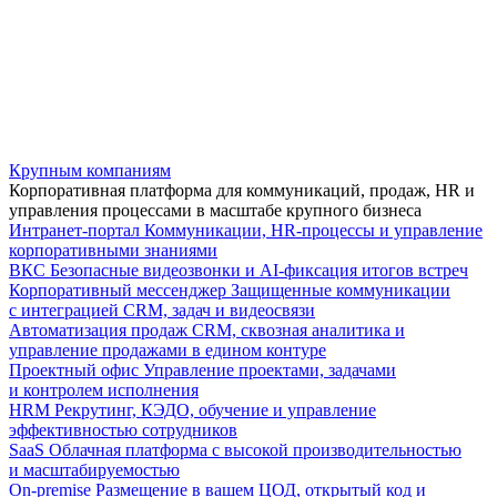
Крупным компаниям
Корпоративная платформа для коммуникаций, продаж, HR и
управления процессами в масштабе крупного бизнеса
Интранет-портал
Коммуникации, HR-процессы и управление
корпоративными знаниями
ВКС
Безопасные видеозвонки и AI-фиксация итогов встреч
Корпоративный мессенджер
Защищенные коммуникации
с интеграцией CRM, задач и видеосвязи
Автоматизация продаж
CRM, сквозная аналитика и
управление продажами в едином контуре
Проектный офис
Управление проектами, задачами
и контролем исполнения
HRM
Рекрутинг, КЭДО, обучение и управление
эффективностью сотрудников
SaaS
Облачная платформа с высокой производительностью
и масштабируемостью
On-premise
Размещение в вашем ЦОД, открытый код и