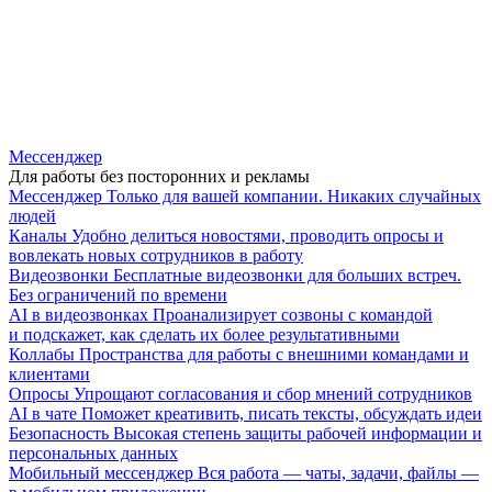
Мессенджер
Для работы без посторонних и рекламы
Мессенджер
Только для вашей компании. Никаких случайных
людей
Каналы
Удобно делиться новостями, проводить опросы и
вовлекать новых сотрудников в работу
Видеозвонки
Бесплатные видеозвонки для больших встреч.
Без ограничений по времени
AI в видеозвонках
Проанализирует созвоны с командой
и подскажет, как сделать их более результативными
Коллабы
Пространства для работы с внешними командами и
клиентами
Опросы
Упрощают согласования и сбор мнений сотрудников
AI в чате
Поможет креативить, писать тексты, обсуждать идеи
Безопасность
Высокая степень защиты рабочей информации и
персональных данных
Мобильный мессенджер
Вся работа — чаты, задачи, файлы —