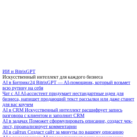
ИИ и BitrixGPT
Искусственный интеллект для каждого бизнеса
AI в Битрикс24
BitrixGPT — AI-помощник, который возьмет
всю рутину на себя
Чат с AI
AI-ассистент придумает нестандартные идеи для
бизнеса, напишет продающий текст рассылки или даже станет
для вас коучем
AI в CRM
Искусственный интеллект расшифрует запись
разговора с клиентом и заполнит CRM
AI в задачах
Поможет сформулировать описание, создаст чек-
лист, проанализирует комментарии
AI в сайтах
Создаст сайт за минуты по вашему описанию