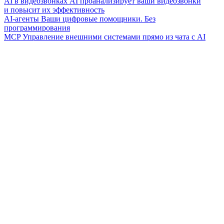
AI в видеозвонках
AI проанализирует ваши видеозвонки
и повысит их эффективность
AI-агенты
Ваши цифровые помощники. Без
программирования
MCP
Управление внешними системами прямо из чата с AI