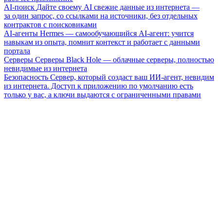
AI-поиск
Дайте своему AI свежие данные из интернета —
за один запрос, со ссылками на источники, без отдельных
контрактов с поисковиками
AI-агенты
Hermes — самообучающийся AI-агент: учится
навыкам из опыта, помнит контекст и работает с данными
портала
Серверы
Серверы Black Hole — облачные серверы, полностью
невидимые из интернета
Безопасность
Сервер, который создаст ваш ИИ-агент, невидим
из интернета. Доступ к приложению по умолчанию есть
только у вас, а ключи выдаются с ограниченными правами