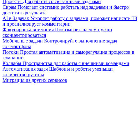
Проекты
Для работы со связанными задачами
Скрам
Помогает системно работать над задачами и быстро
достигать результата
AI в Задачах
Ускоряет работу с задачами, поможет написать ТЗ
и проанализирует комментарии
Фокусировка внимания
Показывает, на чем нужно
сконцентрироваться
Мобильные задачи
Контролируйте выполнение задач
со смартфона
Потоки
Простая автоматизация и саморегуляция процессов в
компании
Коллабы
Пространства для работы с внешними командами
Автоматизация задач
Шаблоны и роботы уменьшат
количество рутины
Миграция из других сервисов