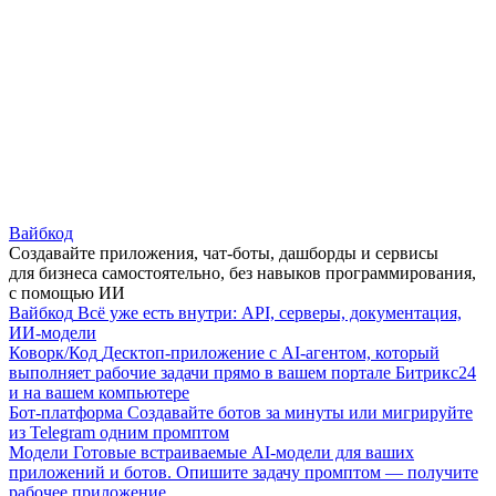
Вайбкод
Создавайте приложения, чат-боты, дашборды и сервисы
для бизнеса самостоятельно, без навыков программирования,
с помощью ИИ
Вайбкод
Всё уже есть внутри: API, серверы, документация,
ИИ-модели
Коворк/Код
Десктоп-приложение с AI-агентом, который
выполняет рабочие задачи прямо в вашем портале Битрикс24
и на вашем компьютере
Бот-платформа
Создавайте ботов за минуты или мигрируйте
из Telegram одним промптом
Модели
Готовые встраиваемые AI-модели для ваших
приложений и ботов. Опишите задачу промптом — получите
рабочее приложение