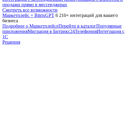
продажи прямо в мессенджерах
Смотреть все возможности
Маркетплейс + BitrixGPT
6 210+ интеграций для вашего
бизнеса
Подробнее о Маркетплейсе
Перейти в каталог
Популярные
приложения
Миграция в Битрикс24
Телефония
Интеграция с
1С
Решения