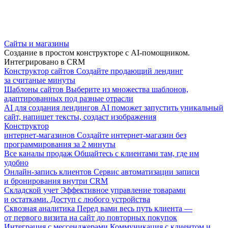
Сайты и магазины
Создание в простом конструкторе с AI-помощником.
Интегрировано в CRM
Конструктор сайтов
Создайте продающий лендинг
за считаные минуты
Шаблоны сайтов
Выберите из множества шаблонов,
адаптированных под разные отрасли
AI для создания лендингов
AI поможет запустить уникальный
сайт, напишет тексты, создаст изображения
Конструктор
интернет-магазинов
Создайте интернет-магазин без
программирования за 2 минуты
Все каналы продаж
Общайтесь с клиентами там, где им
удобно
Онлайн-запись клиентов
Сервис автоматизации записи
и бронирования внутри CRM
Складской учет
Эффективное управление товарами
и остатками. Доступ с любого устройства
Сквозная аналитика
Перед вами весь путь клиента —
от первого визита на сайт до повторных покупок
Интеграция с мессенджерами
Коммуникация с клиентом и