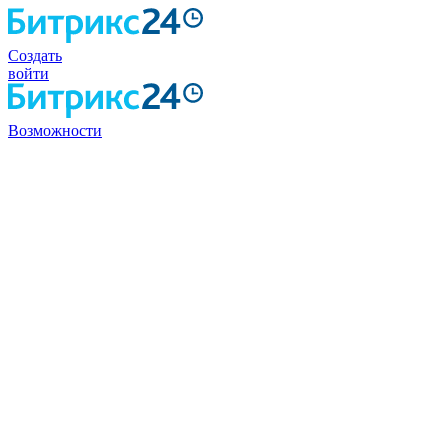
Создать
войти
Возможности