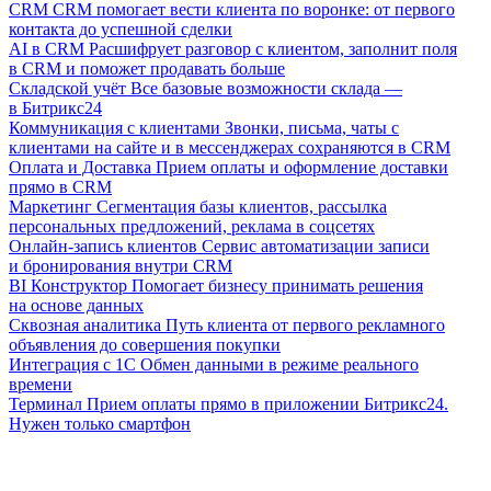
CRM
CRM помогает вести клиента по воронке: от первого
контакта до успешной сделки
AI в CRM
Расшифрует разговор с клиентом, заполнит поля
в CRM и поможет продавать больше
Складской учёт
Все базовые возможности склада —
в Битрикс24
Коммуникация с клиентами
Звонки, письма, чаты с
клиентами на сайте и в мессенджерах сохраняются в CRM
Оплата и Доставка
Прием оплаты и оформление доставки
прямо в CRM
Маркетинг
Сегментация базы клиентов, рассылка
персональных предложений, реклама в соцсетях
Онлайн-запись клиентов
Сервис автоматизации записи
и бронирования внутри CRM
BI Конструктор
Помогает бизнесу принимать решения
на основе данных
Сквозная аналитика
Путь клиента от первого рекламного
объявления до совершения покупки
Интеграция с 1С
Обмен данными в режиме реального
времени
Терминал
Прием оплаты прямо в приложении Битрикс24.
Нужен только смартфон