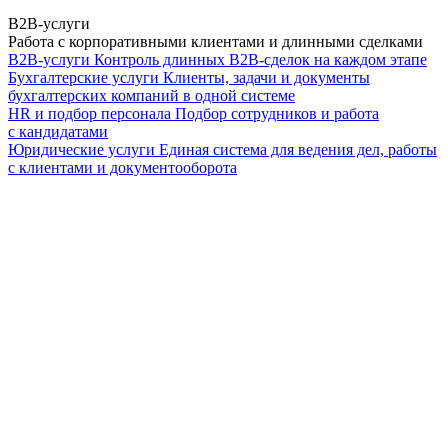
B2B-услуги
Работа с корпоративными клиентами и длинными сделками
B2B-услуги
Контроль длинных B2B-сделок на каждом этапе
Бухгалтерские услуги
Клиенты, задачи и документы
бухгалтерских компаний в одной системе
HR и подбор персонала
Подбор сотрудников и работа
с кандидатами
Юридические услуги
Единая система для ведения дел, работы
с клиентами и документооборота