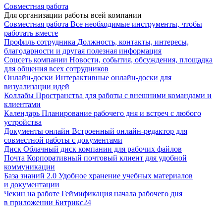
Совместная работа
Для организации работы всей компании
Совместная работа
Все необходимые инструменты, чтобы
работать вместе
Профиль сотрудника
Должность, контакты, интересы,
благодарности и другая полезная информация
Соцсеть компании
Новости, события, обсуждения, площадка
для общения всех сотрудников
Онлайн-доски
Интерактивные онлайн-доски для
визуализации идей
Коллабы
Пространства для работы с внешними командами и
клиентами
Календарь
Планирование рабочего дня и встреч с любого
устройства
Документы онлайн
Встроенный онлайн-редактор для
совместной работы с документами
Диск
Облачный диск компании для рабочих файлов
Почта
Корпоративный почтовый клиент для удобной
коммуникации
База знаний 2.0
Удобное хранение учебных материалов
и документации
Чекин на работе
Геймификация начала рабочего дня
в приложении Битрикс24