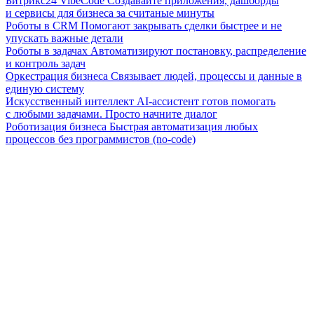
Битрикс24 VibeCode
Создавайте приложения, дашборды
и сервисы для бизнеса за считаные минуты
Роботы в CRM
Помогают закрывать сделки быстрее и не
упускать важные детали
Роботы в задачах
Автоматизируют постановку, распределение
и контроль задач
Оркестрация бизнеса
Связывает людей, процессы и данные в
единую систему
Искусственный интеллект
AI-ассистент готов помогать
с любыми задачами. Просто начните диалог
Роботизация бизнеса
Быстрая автоматизация любых
процессов без программистов (no-code)