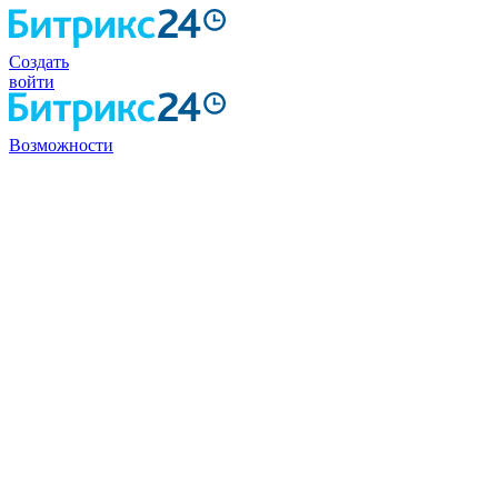
Создать
войти
Возможности