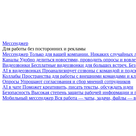
Мессенджер
Для работы без посторонних и рекламы
Мессенджер
Только для вашей компании. Никаких случайных 
Каналы
Удобно делиться новостями, проводить опросы и вовле
Видеозвонки
Бесплатные видеозвонки для больших встреч. Бе
AI в видеозвонках
Проанализирует созвоны с командой и подск
Коллабы
Пространства для работы с внешними командами и к
Опросы
Упрощают согласования и сбор мнений сотрудников
AI в чате
Поможет креативить, писать тексты, обсуждать идеи
Безопасность
Высокая степень защиты рабочей информации и
Мобильный мессенджер
Вся работа — чаты, задачи, файлы —