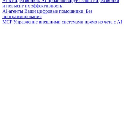
AI в видеозвонках
AI проанализирует ваши видеозвонки
и повысит их эффективность
AI-агенты
Ваши цифровые помощники. Без
программирования
MCP
Управление внешними системами прямо из чата с AI