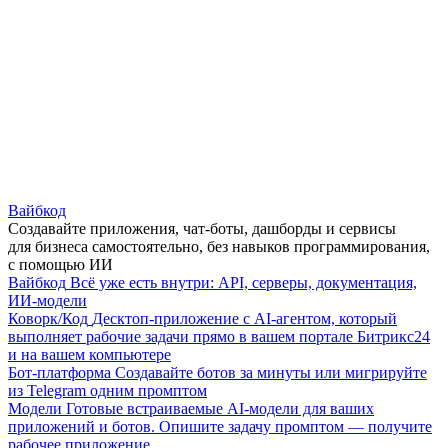
Вайбкод
Создавайте приложения, чат-боты, дашборды и сервисы
для бизнеса самостоятельно, без навыков программирования,
с помощью ИИ
Вайбкод
Всё уже есть внутри: API, серверы, документация,
ИИ-модели
Коворк/Код
Десктоп-приложение с AI-агентом, который
выполняет рабочие задачи прямо в вашем портале Битрикс24
и на вашем компьютере
Бот-платформа
Создавайте ботов за минуты или мигрируйте
из Telegram одним промптом
Модели
Готовые встраиваемые AI-модели для ваших
приложений и ботов. Опишите задачу промптом — получите
рабочее приложение