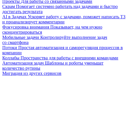
Проекты
Для работы со связанными задачами
Скрам
Помогает системно работать над задачами и быстро
достигать результата
AI в Задачах
Ускоряет работу с задачами, поможет написать ТЗ
и проанализирует комментарии
Фокусировка внимания
Показывает, на чем нужно
сконцентрироваться
Мобильные задачи
Контролируйте выполнение задач
со смартфона
Потоки
Простая автоматизация и саморегуляция процессов в
компании
Коллабы
Пространства для работы с внешними командами
Автоматизация задач
Шаблоны и роботы уменьшат
количество рутины
Миграция из других сервисов