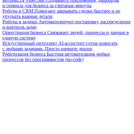
Битрикс24 VibeCode
Создавайте приложения, дашборды
и сервисы для бизнеса за считаные минуты
Роботы в CRM
Помогают закрывать сделки быстрее и не
упускать важные детали
Роботы в задачах
Автоматизируют постановку, распределение
и контроль задач
Оркестрация бизнеса
Связывает людей, процессы и данные в
единую систему
Искусственный интеллект
AI-ассистент готов помогать
с любыми задачами. Просто начните диалог
Роботизация бизнеса
Быстрая автоматизация любых
процессов без программистов (no-code)