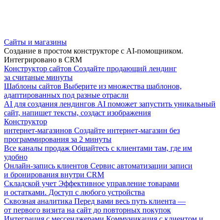
Сайты и магазины
Создание в простом конструкторе с AI-помощником.
Интегрировано в CRM
Конструктор сайтов
Создайте продающий лендинг
за считаные минуты
Шаблоны сайтов
Выберите из множества шаблонов,
адаптированных под разные отрасли
AI для создания лендингов
AI поможет запустить уникальный
сайт, напишет тексты, создаст изображения
Конструктор
интернет-магазинов
Создайте интернет-магазин без
программирования за 2 минуты
Все каналы продаж
Общайтесь с клиентами там, где им
удобно
Онлайн-запись клиентов
Сервис автоматизации записи
и бронирования внутри CRM
Складской учет
Эффективное управление товарами
и остатками. Доступ с любого устройства
Сквозная аналитика
Перед вами весь путь клиента —
от первого визита на сайт до повторных покупок
Интеграция с мессенджерами
Коммуникация с клиентом и