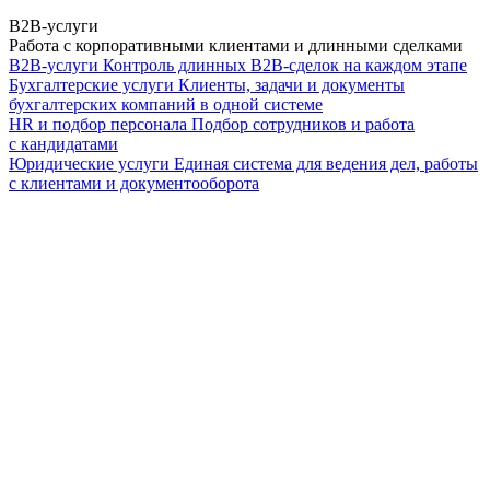
B2B-услуги
Работа с корпоративными клиентами и длинными сделками
B2B-услуги
Контроль длинных B2B-сделок на каждом этапе
Бухгалтерские услуги
Клиенты, задачи и документы
бухгалтерских компаний в одной системе
HR и подбор персонала
Подбор сотрудников и работа
с кандидатами
Юридические услуги
Единая система для ведения дел, работы
с клиентами и документооборота