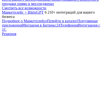
продажи прямо в мессенджерах
Смотреть все возможности
Маркетплейс + BitrixGPT
6 210+ интеграций для вашего
бизнеса
Подробнее о Маркетплейсе
Перейти в каталог
Популярные
приложения
Миграция в Битрикс24
Телефония
Интеграция с
1С
Решения