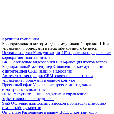
Крупным компаниям
Корпоративная платформа для коммуникаций, продаж, HR и
управления процессами в масштабе крупного бизнеса
Интранет-портал
Коммуникации, HR-процессы и управление
корпоративными знаниями
ВКС
Безопасные видеозвонки и AI-фиксация итогов встреч
Корпоративный мессенджер
Защищенные коммуникации
с интеграцией CRM, задач и видеосвязи
Автоматизация продаж
CRM, сквозная аналитика и
управление продажами в едином контуре
Проектный офис
Управление проектами, задачами
и контролем исполнения
HRM
Рекрутинг, КЭДО, обучение и управление
эффективностью сотрудников
SaaS
Облачная платформа с высокой производительностью
и масштабируемостью
On-premise
Размещение в вашем ЦОД, открытый код и