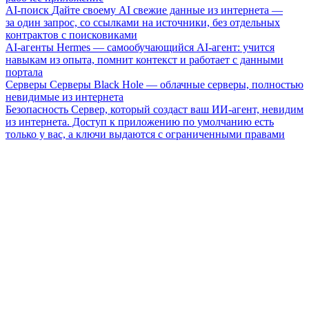
AI-поиск
Дайте своему AI свежие данные из интернета —
за один запрос, со ссылками на источники, без отдельных
контрактов с поисковиками
AI-агенты
Hermes — самообучающийся AI-агент: учится
навыкам из опыта, помнит контекст и работает с данными
портала
Серверы
Серверы Black Hole — облачные серверы, полностью
невидимые из интернета
Безопасность
Сервер, который создаст ваш ИИ-агент, невидим
из интернета. Доступ к приложению по умолчанию есть
только у вас, а ключи выдаются с ограниченными правами