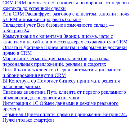
CRM
CRM помогает вести клиента по воронке: от первого
контакта до успешной сделки
AI в CRM
Расшифрует разговор с клиентом, заполнит поля
в CRM и поможет продавать больше
Складской учёт
Все базовые возможности склада —
в Битрикс24
Коммуникация с клиентами
Звонки, письма, чаты с
клиентами на сайте и в мессенджерах сохраняются в CRM
Оплата и Доставка
Прием оплаты и оформление доставки
прямо в CRM
Маркетинг
Сегментация базы клиентов, рассылка
персональных предложений, реклама в соцсетях
Онлайн-запись клиентов
Сервис автоматизации записи
и бронирования внутри CRM
BI Конструктор
Помогает бизнесу принимать решения
на основе данных
Сквозная аналитика
Путь клиента от первого рекламного
объявления до совершения покупки
Интеграция с 1С
Обмен данными в режиме реального
времени
Терминал
Прием оплаты прямо в приложении Битрикс24.
Нужен только смартфон