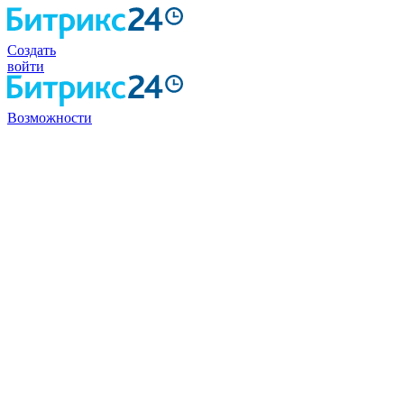
Создать
войти
Возможности