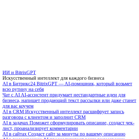
ИИ и BitrixGPT
Искусственный интеллект для каждого бизнеса
AI в Битрикс24
BitrixGPT — AI-помощник, который возьмет
всю рутину на себя
Чат с AI
AI-ассистент придумает нестандартные идеи для
бизнеса, напишет продающий текст рассылки или даже станет
для вас коучем
AI в CRM
Искусственный интеллект расшифрует запись
разговора с клиентом и заполнит CRM
AI в задачах
Поможет сформулировать описание, создаст чек-
лист, проанализирует комментарии
AI в сайтах
Создаст сайт за минуты по вашему описанию