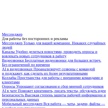
Мессенджер
Для работы без посторонних и рекламы
Мессенджер
Только для вашей компании. Никаких случайных
людей
Каналы
Удобно делиться новостями, проводить опросы и
вовлекать новых сотрудников в работу
Видеозвонки
Бесплатные видеозвонки для больших встреч.
Без ограничений по времени
AI в видеозвонках
Проанализирует созвоны с командой
и подскажет, как сделать их более результативными
Коллабы
Пространства для работы с внешними командами и
клиентами
Опросы
Упрощают согласования и сбор мнений сотрудников
AI в чате
Поможет креативить, писать тексты, обсуждать идеи
Безопасность
Высокая степень защиты рабочей информации и
персональных данных
Мобильный мессенджер
Вся работа — чаты, задачи, файлы —