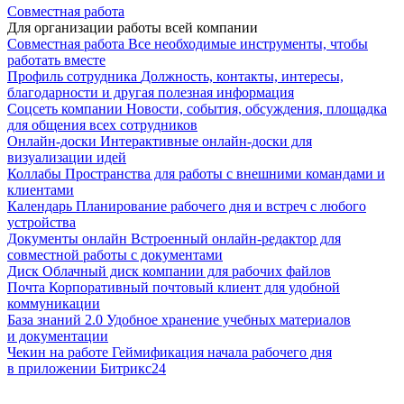
Совместная работа
Для организации работы всей компании
Совместная работа
Все необходимые инструменты, чтобы
работать вместе
Профиль сотрудника
Должность, контакты, интересы,
благодарности и другая полезная информация
Соцсеть компании
Новости, события, обсуждения, площадка
для общения всех сотрудников
Онлайн-доски
Интерактивные онлайн-доски для
визуализации идей
Коллабы
Пространства для работы с внешними командами и
клиентами
Календарь
Планирование рабочего дня и встреч с любого
устройства
Документы онлайн
Встроенный онлайн-редактор для
совместной работы с документами
Диск
Облачный диск компании для рабочих файлов
Почта
Корпоративный почтовый клиент для удобной
коммуникации
База знаний 2.0
Удобное хранение учебных материалов
и документации
Чекин на работе
Геймификация начала рабочего дня
в приложении Битрикс24