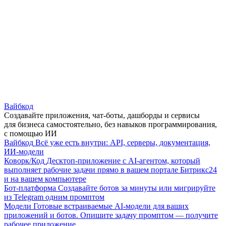
Вайбкод
Создавайте приложения, чат-боты, дашборды и сервисы
для бизнеса самостоятельно, без навыков программирования,
с помощью ИИ
Вайбкод
Всё уже есть внутри: API, серверы, документация,
ИИ-модели
Коворк/Код
Десктоп-приложение с AI-агентом, который
выполняет рабочие задачи прямо в вашем портале Битрикс24
и на вашем компьютере
Бот-платформа
Создавайте ботов за минуты или мигрируйте
из Telegram одним промптом
Модели
Готовые встраиваемые AI-модели для ваших
приложений и ботов. Опишите задачу промптом — получите
рабочее приложение