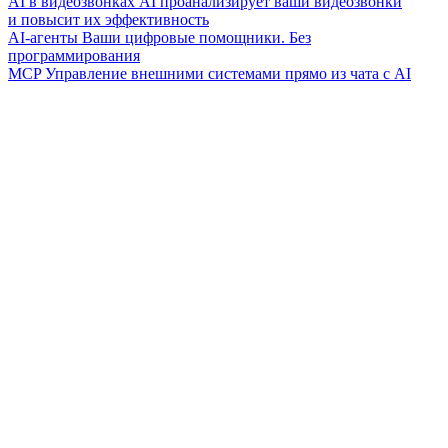
AI в видеозвонках
AI проанализирует ваши видеозвонки
и повысит их эффективность
AI-агенты
Ваши цифровые помощники. Без
программирования
MCP
Управление внешними системами прямо из чата с AI