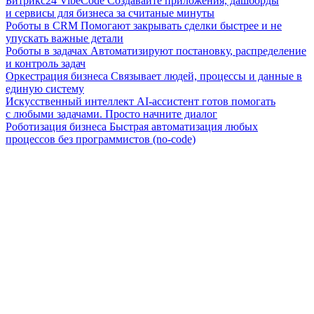
Битрикс24 VibeCode
Создавайте приложения, дашборды
и сервисы для бизнеса за считаные минуты
Роботы в CRM
Помогают закрывать сделки быстрее и не
упускать важные детали
Роботы в задачах
Автоматизируют постановку, распределение
и контроль задач
Оркестрация бизнеса
Связывает людей, процессы и данные в
единую систему
Искусственный интеллект
AI-ассистент готов помогать
с любыми задачами. Просто начните диалог
Роботизация бизнеса
Быстрая автоматизация любых
процессов без программистов (no-code)