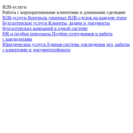
B2B-услуги
Работа с корпоративными клиентами и длинными сделками
B2B-услуги
Контроль длинных B2B-сделок на каждом этапе
Бухгалтерские услуги
Клиенты, задачи и документы
бухгалтерских компаний в одной системе
HR и подбор персонала
Подбор сотрудников и работа
с кандидатами
Юридические услуги
Единая система для ведения дел, работы
с клиентами и документооборота