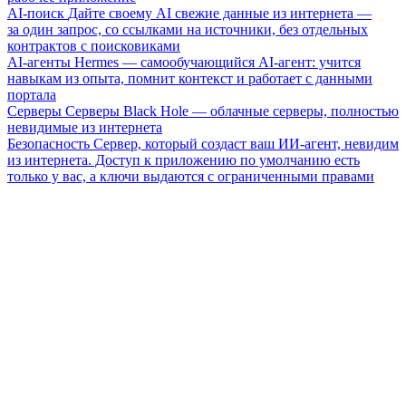
AI-поиск
Дайте своему AI свежие данные из интернета —
за один запрос, со ссылками на источники, без отдельных
контрактов с поисковиками
AI-агенты
Hermes — самообучающийся AI-агент: учится
навыкам из опыта, помнит контекст и работает с данными
портала
Серверы
Серверы Black Hole — облачные серверы, полностью
невидимые из интернета
Безопасность
Сервер, который создаст ваш ИИ-агент, невидим
из интернета. Доступ к приложению по умолчанию есть
только у вас, а ключи выдаются с ограниченными правами