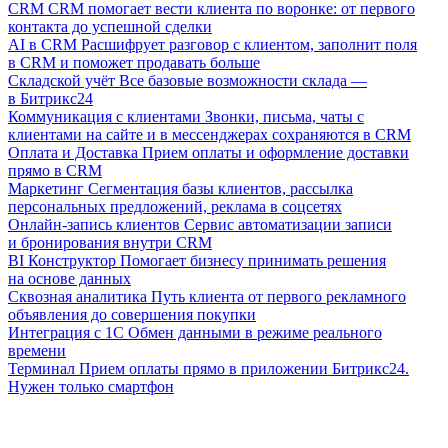
CRM
CRM помогает вести клиента по воронке: от первого
контакта до успешной сделки
AI в CRM
Расшифрует разговор с клиентом, заполнит поля
в CRM и поможет продавать больше
Складской учёт
Все базовые возможности склада —
в Битрикс24
Коммуникация с клиентами
Звонки, письма, чаты с
клиентами на сайте и в мессенджерах сохраняются в CRM
Оплата и Доставка
Прием оплаты и оформление доставки
прямо в CRM
Маркетинг
Сегментация базы клиентов, рассылка
персональных предложений, реклама в соцсетях
Онлайн-запись клиентов
Сервис автоматизации записи
и бронирования внутри CRM
BI Конструктор
Помогает бизнесу принимать решения
на основе данных
Сквозная аналитика
Путь клиента от первого рекламного
объявления до совершения покупки
Интеграция с 1С
Обмен данными в режиме реального
времени
Терминал
Прием оплаты прямо в приложении Битрикс24.
Нужен только смартфон