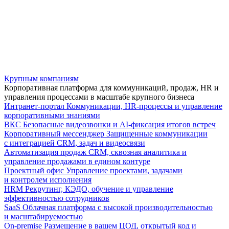
Крупным компаниям
Корпоративная платформа для коммуникаций, продаж, HR и
управления процессами в масштабе крупного бизнеса
Интранет-портал
Коммуникации, HR-процессы и управление
корпоративными знаниями
ВКС
Безопасные видеозвонки и AI-фиксация итогов встреч
Корпоративный мессенджер
Защищенные коммуникации
с интеграцией CRM, задач и видеосвязи
Автоматизация продаж
CRM, сквозная аналитика и
управление продажами в едином контуре
Проектный офис
Управление проектами, задачами
и контролем исполнения
HRM
Рекрутинг, КЭДО, обучение и управление
эффективностью сотрудников
SaaS
Облачная платформа с высокой производительностью
и масштабируемостью
On-premise
Размещение в вашем ЦОД, открытый код и