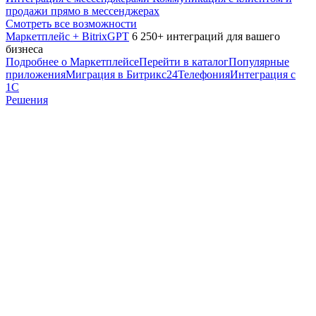
продажи прямо в мессенджерах
Смотреть все возможности
Маркетплейс + BitrixGPT
6 250+ интеграций для вашего
бизнеса
Подробнее о Маркетплейсе
Перейти в каталог
Популярные
приложения
Миграция в Битрикс24
Телефония
Интеграция с
1С
Решения