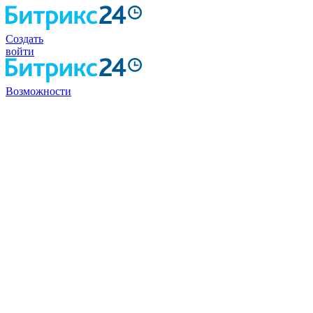
Создать
войти
Возможности