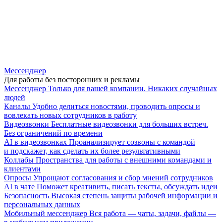
Мессенджер
Для работы без посторонних и рекламы
Мессенджер
Только для вашей компании. Никаких случайных
людей
Каналы
Удобно делиться новостями, проводить опросы и
вовлекать новых сотрудников в работу
Видеозвонки
Бесплатные видеозвонки для больших встреч.
Без ограничений по времени
AI в видеозвонках
Проанализирует созвоны с командой
и подскажет, как сделать их более результативными
Коллабы
Пространства для работы с внешними командами и
клиентами
Опросы
Упрощают согласования и сбор мнений сотрудников
AI в чате
Поможет креативить, писать тексты, обсуждать идеи
Безопасность
Высокая степень защиты рабочей информации и
персональных данных
Мобильный мессенджер
Вся работа — чаты, задачи, файлы —