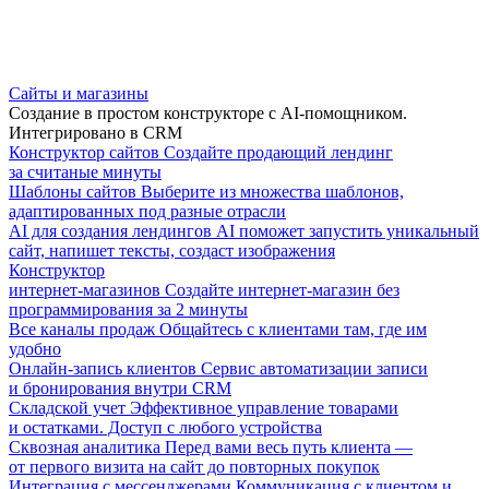
Сайты и магазины
Создание в простом конструкторе с AI-помощником.
Интегрировано в CRM
Конструктор сайтов
Создайте продающий лендинг
за считаные минуты
Шаблоны сайтов
Выберите из множества шаблонов,
адаптированных под разные отрасли
AI для создания лендингов
AI поможет запустить уникальный
сайт, напишет тексты, создаст изображения
Конструктор
интернет-магазинов
Создайте интернет-магазин без
программирования за 2 минуты
Все каналы продаж
Общайтесь с клиентами там, где им
удобно
Онлайн-запись клиентов
Сервис автоматизации записи
и бронирования внутри CRM
Складской учет
Эффективное управление товарами
и остатками. Доступ с любого устройства
Сквозная аналитика
Перед вами весь путь клиента —
от первого визита на сайт до повторных покупок
Интеграция с мессенджерами
Коммуникация с клиентом и