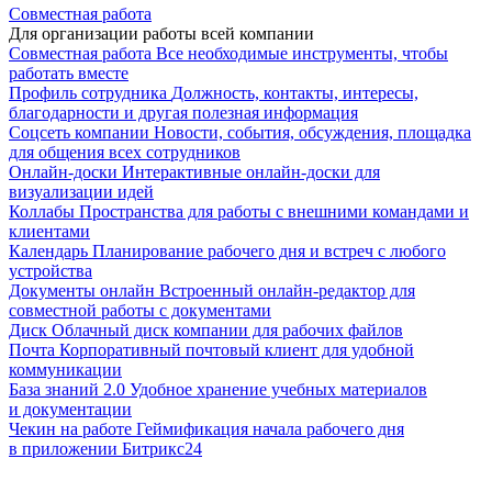
Совместная работа
Для организации работы всей компании
Совместная работа
Все необходимые инструменты, чтобы
работать вместе
Профиль сотрудника
Должность, контакты, интересы,
благодарности и другая полезная информация
Соцсеть компании
Новости, события, обсуждения, площадка
для общения всех сотрудников
Онлайн-доски
Интерактивные онлайн-доски для
визуализации идей
Коллабы
Пространства для работы с внешними командами и
клиентами
Календарь
Планирование рабочего дня и встреч с любого
устройства
Документы онлайн
Встроенный онлайн-редактор для
совместной работы с документами
Диск
Облачный диск компании для рабочих файлов
Почта
Корпоративный почтовый клиент для удобной
коммуникации
База знаний 2.0
Удобное хранение учебных материалов
и документации
Чекин на работе
Геймификация начала рабочего дня
в приложении Битрикс24