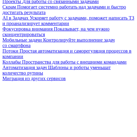
Проекты
Для работы со связанными задачами
Скрам
Помогает системно работать над задачами и быстро
достигать результата
AI в Задачах
Ускоряет работу с задачами, поможет написать ТЗ
и проанализирует комментарии
Фокусировка внимания
Показывает, на чем нужно
сконцентрироваться
Мобильные задачи
Контролируйте выполнение задач
со смартфона
Потоки
Простая автоматизация и саморегуляция процессов в
компании
Коллабы
Пространства для работы с внешними командами
Автоматизация задач
Шаблоны и роботы уменьшат
количество рутины
Миграция из других сервисов