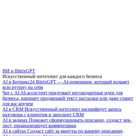
ИИ и BitrixGPT
Искусственный интеллект для каждого бизнеса
AI в Битрикс24
BitrixGPT — AI-помощник, который возьмет
всю рутину на себя
Чат с AI
AI-ассистент придумает нестандартные идеи для
бизнеса, напишет продающий текст рассылки или даже станет
для вас коучем
AI в CRM
Искусственный интеллект расшифрует запись
разговора с клиентом и заполнит CRM
AI в задачах
Поможет сформулировать описание, создаст чек-
лист, проанализирует комментарии
AI в сайтах
Создаст сайт за минуты по вашему описанию