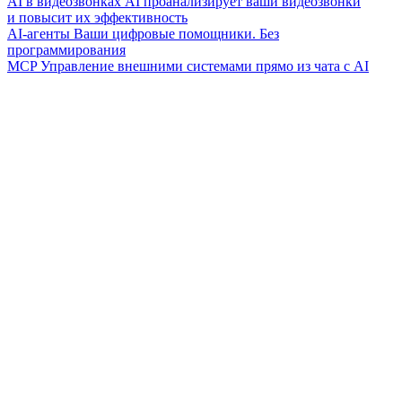
AI в видеозвонках
AI проанализирует ваши видеозвонки
и повысит их эффективность
AI-агенты
Ваши цифровые помощники. Без
программирования
MCP
Управление внешними системами прямо из чата с AI