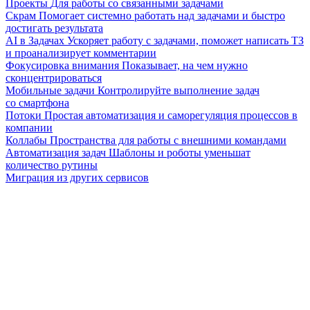
Проекты
Для работы со связанными задачами
Скрам
Помогает системно работать над задачами и быстро
достигать результата
AI в Задачах
Ускоряет работу с задачами, поможет написать ТЗ
и проанализирует комментарии
Фокусировка внимания
Показывает, на чем нужно
сконцентрироваться
Мобильные задачи
Контролируйте выполнение задач
со смартфона
Потоки
Простая автоматизация и саморегуляция процессов в
компании
Коллабы
Пространства для работы с внешними командами
Автоматизация задач
Шаблоны и роботы уменьшат
количество рутины
Миграция из других сервисов