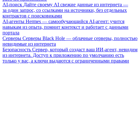
AI-поиск
Дайте своему AI свежие данные из интернета —
за один запрос, со ссылками на источники, без отдельных
контрактов с поисковиками
AI-агенты
Hermes — самообучающийся AI-агент: учится
навыкам из опыта, помнит контекст и работает с данными
портала
Серверы
Серверы Black Hole — облачные серверы, полностью
невидимые из интернета
Безопасность
Сервер, который создаст ваш ИИ-агент, невидим
из интернета. Доступ к приложению по умолчанию есть
только у вас, а ключи выдаются с ограниченными правами