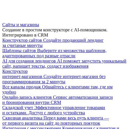
Сайты и магазины
Создание в простом конструкторе с AI-помощником.
Интегрировано в CRM
Конструктор сайтов
Создайте продающий лендинг
за считаные минуты
Шаблоны сайтов
Выберите из множества шаблонов,
адаптированных под разные отрасли
AI для создания лендингов
AI поможет запустить уникальный
сайт, напишет тексты, создаст изображения
Конструктор
интернет-магазинов
Создайте интернет-магазин без
программирования за 2 минуты
Все каналы продаж
Общайтесь с клиентами там, где им
удобно
Онлайн-запись клиентов
Сервис автоматизации записи
и бронирования внутри CRM
Складской учет
Эффективное управление товарами
и остатками. Доступ с любого устройства
Сквозная аналитика
Перед вами весь путь клиента —
от первого визита на сайт до повторных покупок
Интеграция с мессенджерами
Коммуникация с клиентом и