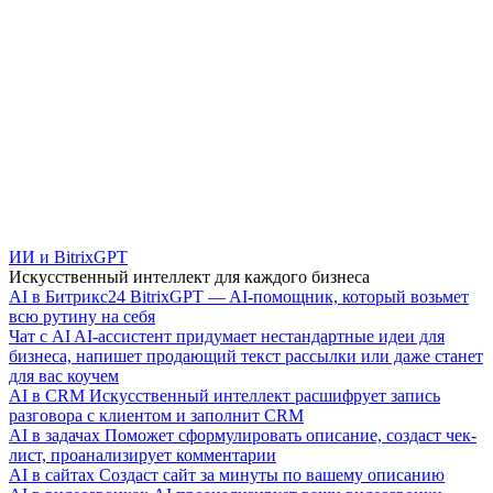
ИИ и BitrixGPT
Искусственный интеллект для каждого бизнеса
AI в Битрикс24
BitrixGPT — AI-помощник, который возьмет
всю рутину на себя
Чат с AI
AI-ассистент придумает нестандартные идеи для
бизнеса, напишет продающий текст рассылки или даже станет
для вас коучем
AI в CRM
Искусственный интеллект расшифрует запись
разговора с клиентом и заполнит CRM
AI в задачах
Поможет сформулировать описание, создаст чек-
лист, проанализирует комментарии
AI в сайтах
Создаст сайт за минуты по вашему описанию