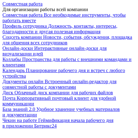
Совместная работа
Для организации работы всей компании
Совместная работа
Все необходимые инструменты, чтобы
работать вместе
Профиль сотрудника
Должность, контакты, интересы,
благодарности и другая полезная информация
Соцсеть компании
Новости, события, обсуждения, площадка
для общения всех сотрудников
Онлайн-доски
Интерактивные онлайн-доски для
визуализации идей
Коллабы
Пространства для работы с внешними командами и
клиентами
Календарь
Планирование рабочего дня и встреч с любого
устройства
Документы онлайн
Встроенный онлайн-редактор для
совместной работы с документами
Диск
Облачный диск компании для рабочих файлов
Почта
Корпоративный почтовый клиент для удобной
коммуникации
База знаний 2.0
Удобное хранение учебных материалов
и документации
Чекин на работе
Геймификация начала рабочего дня
в приложении Битрикс24