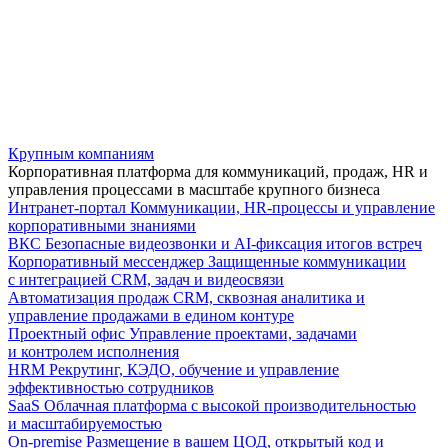
Крупным компаниям
Корпоративная платформа для коммуникаций, продаж, HR и
управления процессами в масштабе крупного бизнеса
Интранет-портал
Коммуникации, HR-процессы и управление
корпоративными знаниями
ВКС
Безопасные видеозвонки и AI-фиксация итогов встреч
Корпоративный мессенджер
Защищенные коммуникации
с интеграцией CRM, задач и видеосвязи
Автоматизация продаж
CRM, сквозная аналитика и
управление продажами в едином контуре
Проектный офис
Управление проектами, задачами
и контролем исполнения
HRM
Рекрутинг, КЭДО, обучение и управление
эффективностью сотрудников
SaaS
Облачная платформа с высокой производительностью
и масштабируемостью
On-premise
Размещение в вашем ЦОД, открытый код и