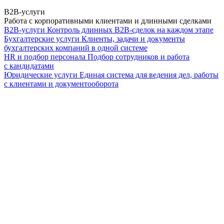
B2B-услуги
Работа с корпоративными клиентами и длинными сделками
B2B-услуги
Контроль длинных B2B-сделок на каждом этапе
Бухгалтерские услуги
Клиенты, задачи и документы
бухгалтерских компаний в одной системе
HR и подбор персонала
Подбор сотрудников и работа
с кандидатами
Юридические услуги
Единая система для ведения дел, работы
с клиентами и документооборота