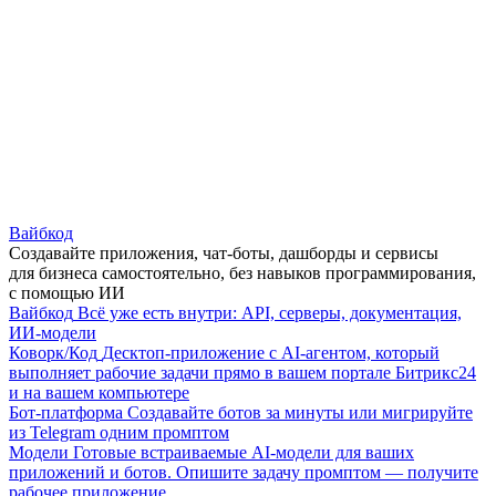
Вайбкод
Создавайте приложения, чат-боты, дашборды и сервисы
для бизнеса самостоятельно, без навыков программирования,
с помощью ИИ
Вайбкод
Всё уже есть внутри: API, серверы, документация,
ИИ-модели
Коворк/Код
Десктоп-приложение с AI-агентом, который
выполняет рабочие задачи прямо в вашем портале Битрикс24
и на вашем компьютере
Бот-платформа
Создавайте ботов за минуты или мигрируйте
из Telegram одним промптом
Модели
Готовые встраиваемые AI-модели для ваших
приложений и ботов. Опишите задачу промптом — получите
рабочее приложение