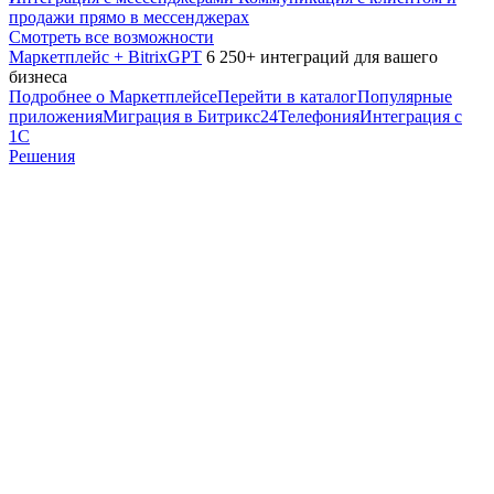
продажи прямо в мессенджерах
Смотреть все возможности
Маркетплейс + BitrixGPT
6 250+ интеграций для вашего
бизнеса
Подробнее о Маркетплейсе
Перейти в каталог
Популярные
приложения
Миграция в Битрикс24
Телефония
Интеграция с
1С
Решения