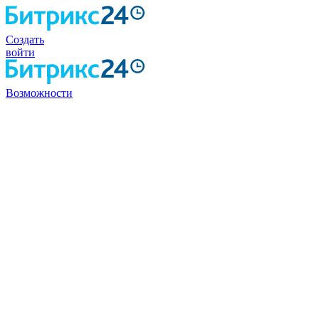
Создать
войти
Возможности