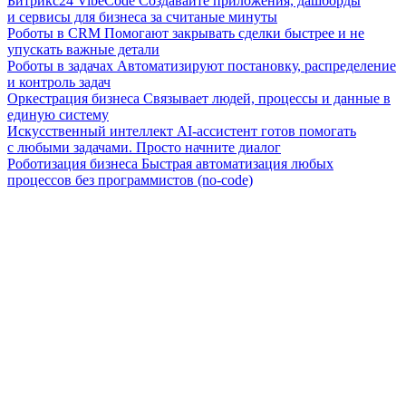
Битрикс24 VibeCode
Создавайте приложения, дашборды
и сервисы для бизнеса за считаные минуты
Роботы в CRM
Помогают закрывать сделки быстрее и не
упускать важные детали
Роботы в задачах
Автоматизируют постановку, распределение
и контроль задач
Оркестрация бизнеса
Связывает людей, процессы и данные в
единую систему
Искусственный интеллект
AI-ассистент готов помогать
с любыми задачами. Просто начните диалог
Роботизация бизнеса
Быстрая автоматизация любых
процессов без программистов (no-code)