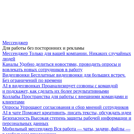
Мессенджер
Для работы без посторонних и рекламы
Мессенджер
Только для вашей компании. Никаких случайных
людей
Каналы
Удобно делиться новостями, проводить опросы и
вовлекать новых сотрудников в работу
Видеозвонки
Бесплатные видеозвонки для больших встреч.
Без ограничений по времени
AI в видеозвонках
Проанализирует созвоны с командой
и подскажет, как сделать их более результативными
Коллабы
Пространства для работы с внешними командами и
клиентами
Опросы
Упрощают согласования и сбор мнений сотрудников
AI в чате
Поможет креативить, писать тексты, обсуждать идеи
Безопасность
Высокая степень защиты рабочей информации и
персональных данных
Мобильный мессенджер
Вся работа — чаты, задачи, файлы —