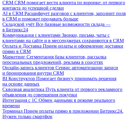
CRM
CRM помогает вести клиента по воронке: от первого
контакта до успешной сделки
AI в CRM
Расшифрует разговор с клиентом, заполнит поля
в CRM и поможет продавать больше
Складской учёт
Все базовые возможности склада —
в Битрикс24
Коммуникация с клиентами
Звонки, письма, чаты с
клиентами на сайте и в мессенджерах сохраняются в CRM
Оплата и Доставка
Прием оплаты и оформление доставки
прямо в CRM
Маркетинг
Сегментация базы клиентов, рассылка
персональных предложений, реклама в соцсетях
Онлайн-запись клиентов
Сервис автоматизации записи
и бронирования внутри CRM
BI Конструктор
Помогает бизнесу принимать решения
на основе данных
Сквозная аналитика
Путь клиента от первого рекламного
объявления до совершения покупки
Интеграция с 1С
Обмен данными в режиме реального
времени
Терминал
Прием оплаты прямо в приложении Битрикс24.
Нужен только смартфон