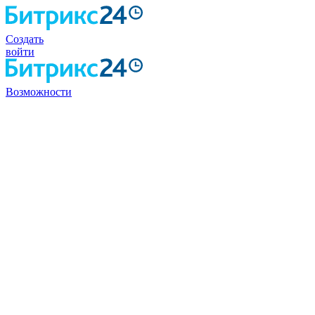
Создать
войти
Возможности