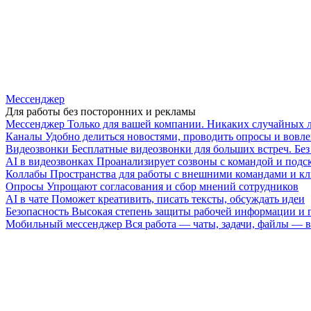
Мессенджер
Для работы без посторонних и рекламы
Мессенджер
Только для вашей компании. Никаких случайных 
Каналы
Удобно делиться новостями, проводить опросы и вовле
Видеозвонки
Бесплатные видеозвонки для больших встреч. Бе
AI в видеозвонках
Проанализирует созвоны с командой и подск
Коллабы
Пространства для работы с внешними командами и к
Опросы
Упрощают согласования и сбор мнений сотрудников
AI в чате
Поможет креативить, писать тексты, обсуждать идеи
Безопасность
Высокая степень защиты рабочей информации и
Мобильный мессенджер
Вся работа — чаты, задачи, файлы —