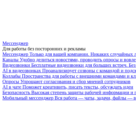
Мессенджер
Для работы без посторонних и рекламы
Мессенджер
Только для вашей компании. Никаких случайных 
Каналы
Удобно делиться новостями, проводить опросы и вовле
Видеозвонки
Бесплатные видеозвонки для больших встреч. Бе
AI в видеозвонках
Проанализирует созвоны с командой и подск
Коллабы
Пространства для работы с внешними командами и к
Опросы
Упрощают согласования и сбор мнений сотрудников
AI в чате
Поможет креативить, писать тексты, обсуждать идеи
Безопасность
Высокая степень защиты рабочей информации и
Мобильный мессенджер
Вся работа — чаты, задачи, файлы —