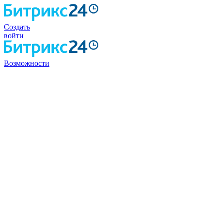
Создать
войти
Возможности