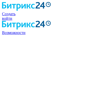
Создать
войти
Возможности