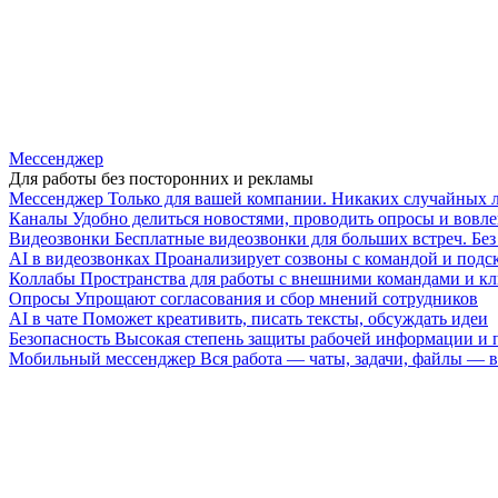
Мессенджер
Для работы без посторонних и рекламы
Мессенджер
Только для вашей компании. Никаких случайных 
Каналы
Удобно делиться новостями, проводить опросы и вовле
Видеозвонки
Бесплатные видеозвонки для больших встреч. Бе
AI в видеозвонках
Проанализирует созвоны с командой и подск
Коллабы
Пространства для работы с внешними командами и к
Опросы
Упрощают согласования и сбор мнений сотрудников
AI в чате
Поможет креативить, писать тексты, обсуждать идеи
Безопасность
Высокая степень защиты рабочей информации и
Мобильный мессенджер
Вся работа — чаты, задачи, файлы —