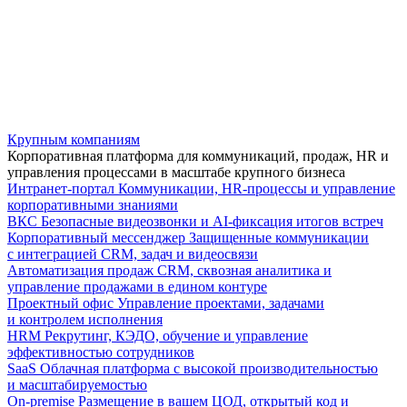
Крупным компаниям
Корпоративная платформа для коммуникаций, продаж, HR и
управления процессами в масштабе крупного бизнеса
Интранет-портал
Коммуникации, HR-процессы и управление
корпоративными знаниями
ВКС
Безопасные видеозвонки и AI-фиксация итогов встреч
Корпоративный мессенджер
Защищенные коммуникации
с интеграцией CRM, задач и видеосвязи
Автоматизация продаж
CRM, сквозная аналитика и
управление продажами в едином контуре
Проектный офис
Управление проектами, задачами
и контролем исполнения
HRM
Рекрутинг, КЭДО, обучение и управление
эффективностью сотрудников
SaaS
Облачная платформа с высокой производительностью
и масштабируемостью
On-premise
Размещение в вашем ЦОД, открытый код и