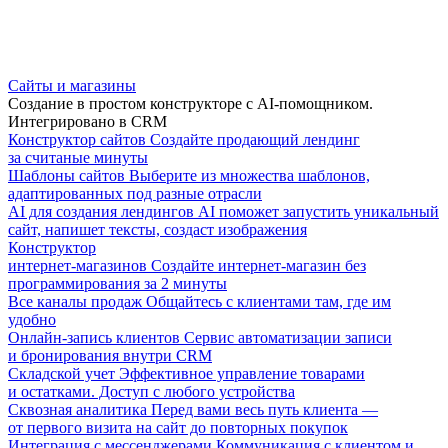
Сайты и магазины
Создание в простом конструкторе с AI-помощником.
Интегрировано в CRM
Конструктор сайтов
Создайте продающий лендинг
за считаные минуты
Шаблоны сайтов
Выберите из множества шаблонов,
адаптированных под разные отрасли
AI для создания лендингов
AI поможет запустить уникальный
сайт, напишет тексты, создаст изображения
Конструктор
интернет-магазинов
Создайте интернет-магазин без
программирования за 2 минуты
Все каналы продаж
Общайтесь с клиентами там, где им
удобно
Онлайн-запись клиентов
Сервис автоматизации записи
и бронирования внутри CRM
Складской учет
Эффективное управление товарами
и остатками. Доступ с любого устройства
Сквозная аналитика
Перед вами весь путь клиента —
от первого визита на сайт до повторных покупок
Интеграция с мессенджерами
Коммуникация с клиентом и