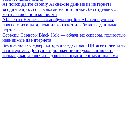
AI-поиск
Дайте своему AI свежие данные из интернета —
за один запрос, со ссылками на источники, без отдельных
контрактов с поисковиками
AI-агенты
Hermes — самообучающийся AI-агент: учится
навыкам из опыта, помнит контекст и работает с данными
портала
Серверы
Серверы Black Hole — облачные серверы, полностью
невидимые из интернета
Безопасность
Сервер, который создаст ваш ИИ-агент, невидим
из интернета. Доступ к приложению по умолчанию есть
только у вас, а ключи выдаются с ограниченными правами