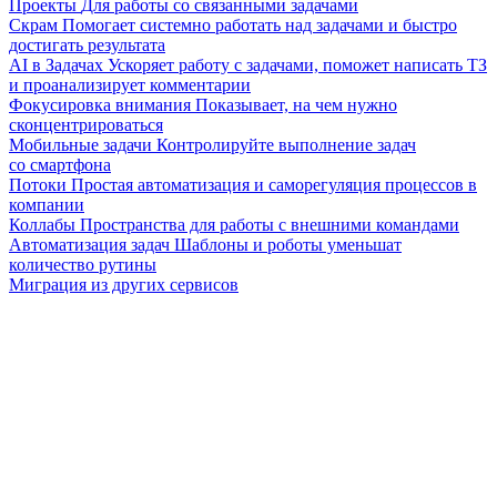
Проекты
Для работы со связанными задачами
Скрам
Помогает системно работать над задачами и быстро
достигать результата
AI в Задачах
Ускоряет работу с задачами, поможет написать ТЗ
и проанализирует комментарии
Фокусировка внимания
Показывает, на чем нужно
сконцентрироваться
Мобильные задачи
Контролируйте выполнение задач
со смартфона
Потоки
Простая автоматизация и саморегуляция процессов в
компании
Коллабы
Пространства для работы с внешними командами
Автоматизация задач
Шаблоны и роботы уменьшат
количество рутины
Миграция из других сервисов