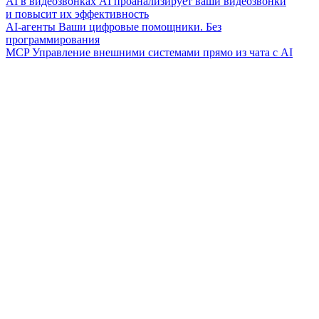
AI в видеозвонках
AI проанализирует ваши видеозвонки
и повысит их эффективность
AI-агенты
Ваши цифровые помощники. Без
программирования
MCP
Управление внешними системами прямо из чата с AI