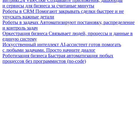
Битрикс24 VibeCode
Создавайте приложения, дашборды
и сервисы для бизнеса за считаные минуты
Роботы в CRM
Помогают закрывать сделки быстрее и не
упускать важные детали
Роботы в задачах
Автоматизируют постановку, распределение
и контроль задач
Оркестрация бизнеса
Связывает людей, процессы и данные в
единую систему
Искусственный интеллект
AI-ассистент готов помогать
с любыми задачами. Просто начните диалог
Роботизация бизнеса
Быстрая автоматизация любых
процессов без программистов (no-code)