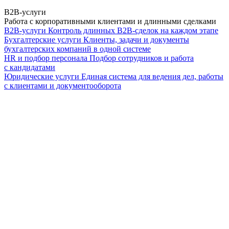
B2B-услуги
Работа с корпоративными клиентами и длинными сделками
B2B-услуги
Контроль длинных B2B-сделок на каждом этапе
Бухгалтерские услуги
Клиенты, задачи и документы
бухгалтерских компаний в одной системе
HR и подбор персонала
Подбор сотрудников и работа
с кандидатами
Юридические услуги
Единая система для ведения дел, работы
с клиентами и документооборота