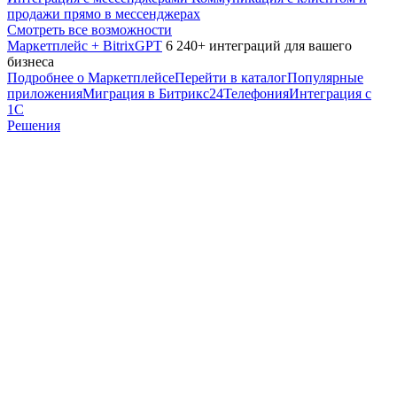
продажи прямо в мессенджерах
Смотреть все возможности
Маркетплейс + BitrixGPT
6 240+ интеграций для вашего
бизнеса
Подробнее о Маркетплейсе
Перейти в каталог
Популярные
приложения
Миграция в Битрикс24
Телефония
Интеграция с
1С
Решения