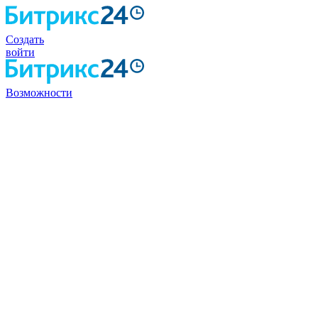
Создать
войти
Возможности