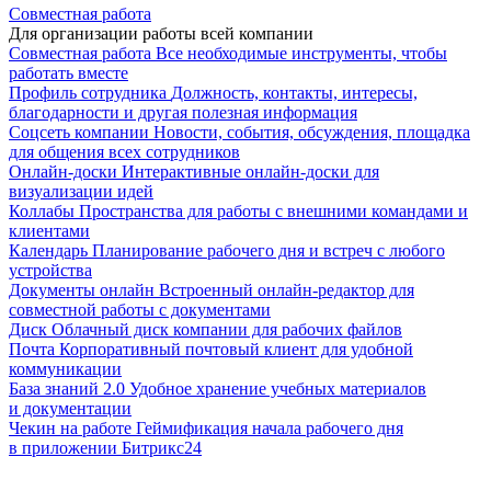
Совместная работа
Для организации работы всей компании
Совместная работа
Все необходимые инструменты, чтобы
работать вместе
Профиль сотрудника
Должность, контакты, интересы,
благодарности и другая полезная информация
Соцсеть компании
Новости, события, обсуждения, площадка
для общения всех сотрудников
Онлайн-доски
Интерактивные онлайн-доски для
визуализации идей
Коллабы
Пространства для работы с внешними командами и
клиентами
Календарь
Планирование рабочего дня и встреч с любого
устройства
Документы онлайн
Встроенный онлайн-редактор для
совместной работы с документами
Диск
Облачный диск компании для рабочих файлов
Почта
Корпоративный почтовый клиент для удобной
коммуникации
База знаний 2.0
Удобное хранение учебных материалов
и документации
Чекин на работе
Геймификация начала рабочего дня
в приложении Битрикс24