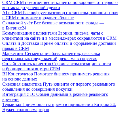
CRM
CRM помогает вести клиента по воронке: от первого
контакта до успешной сделки
AI в CRM
Расшифрует разговор с клиентом, заполнит поля
в CRM и поможет продавать больше
Складской учёт
Все базовые возможности склада —
в Битрикс24
Коммуникация с клиентами
Звонки, письма, чаты с
клиентами на сайте и в мессенджерах сохраняются в CRM
Оплата и Доставка
Прием оплаты и оформление доставки
прямо в CRM
Маркетинг
Сегментация базы клиентов, рассылка
персональных предложений, реклама в соцсетях
Онлайн-запись клиентов
Сервис автоматизации записи
и бронирования внутри CRM
BI Конструктор
Помогает бизнесу принимать решения
на основе данных
Сквозная аналитика
Путь клиента от первого рекламного
объявления до совершения покупки
Интеграция с 1С
Обмен данными в режиме реального
времени
Терминал
Прием оплаты прямо в приложении Битрикс24.
Нужен только смартфон