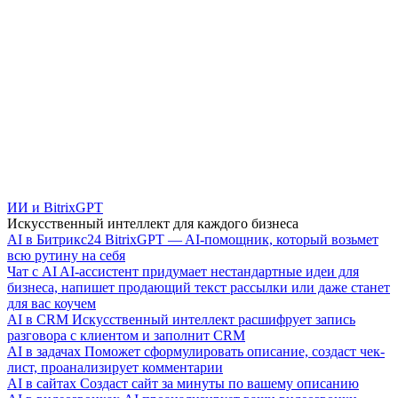
ИИ и BitrixGPT
Искусственный интеллект для каждого бизнеса
AI в Битрикс24
BitrixGPT — AI-помощник, который возьмет
всю рутину на себя
Чат с AI
AI-ассистент придумает нестандартные идеи для
бизнеса, напишет продающий текст рассылки или даже станет
для вас коучем
AI в CRM
Искусственный интеллект расшифрует запись
разговора с клиентом и заполнит CRM
AI в задачах
Поможет сформулировать описание, создаст чек-
лист, проанализирует комментарии
AI в сайтах
Создаст сайт за минуты по вашему описанию