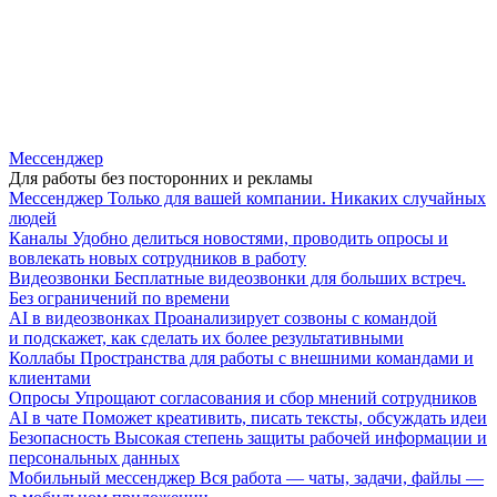
Мессенджер
Для работы без посторонних и рекламы
Мессенджер
Только для вашей компании. Никаких случайных
людей
Каналы
Удобно делиться новостями, проводить опросы и
вовлекать новых сотрудников в работу
Видеозвонки
Бесплатные видеозвонки для больших встреч.
Без ограничений по времени
AI в видеозвонках
Проанализирует созвоны с командой
и подскажет, как сделать их более результативными
Коллабы
Пространства для работы с внешними командами и
клиентами
Опросы
Упрощают согласования и сбор мнений сотрудников
AI в чате
Поможет креативить, писать тексты, обсуждать идеи
Безопасность
Высокая степень защиты рабочей информации и
персональных данных
Мобильный мессенджер
Вся работа — чаты, задачи, файлы —