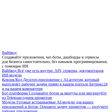
Вайбкод
Создавайте приложения, чат-боты, дашборды и сервисы
для бизнеса самостоятельно, без навыков программирования,
с помощью ИИ
Вайбкод
Всё уже есть внутри: API, серверы, документация,
ИИ-модели
Коворк/Код
Десктоп-приложение с AI-агентом, который
выполняет рабочие задачи прямо в вашем портале Битрикс24
и на вашем компьютере
Бот-платформа
Создавайте ботов за минуты или мигрируйте
из Telegram одним промптом
Модели
Готовые встраиваемые AI-модели для ваших
приложений и ботов. Опишите задачу промптом — получите
рабочее приложение