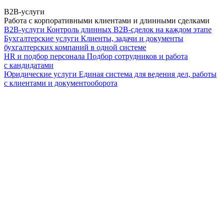
B2B-услуги
Работа с корпоративными клиентами и длинными сделками
B2B-услуги
Контроль длинных B2B-сделок на каждом этапе
Бухгалтерские услуги
Клиенты, задачи и документы
бухгалтерских компаний в одной системе
HR и подбор персонала
Подбор сотрудников и работа
с кандидатами
Юридические услуги
Единая система для ведения дел, работы
с клиентами и документооборота