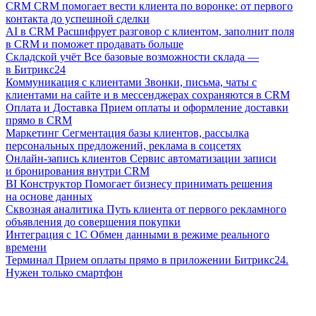
CRM
CRM помогает вести клиента по воронке: от первого
контакта до успешной сделки
AI в CRM
Расшифрует разговор с клиентом, заполнит поля
в CRM и поможет продавать больше
Складской учёт
Все базовые возможности склада —
в Битрикс24
Коммуникация с клиентами
Звонки, письма, чаты с
клиентами на сайте и в мессенджерах сохраняются в CRM
Оплата и Доставка
Прием оплаты и оформление доставки
прямо в CRM
Маркетинг
Сегментация базы клиентов, рассылка
персональных предложений, реклама в соцсетях
Онлайн-запись клиентов
Сервис автоматизации записи
и бронирования внутри CRM
BI Конструктор
Помогает бизнесу принимать решения
на основе данных
Сквозная аналитика
Путь клиента от первого рекламного
объявления до совершения покупки
Интеграция с 1С
Обмен данными в режиме реального
времени
Терминал
Прием оплаты прямо в приложении Битрикс24.
Нужен только смартфон