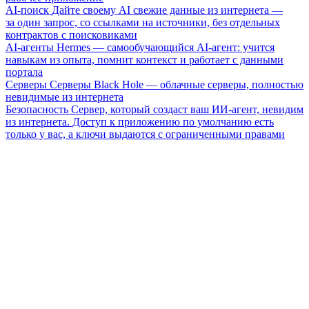
AI-поиск
Дайте своему AI свежие данные из интернета —
за один запрос, со ссылками на источники, без отдельных
контрактов с поисковиками
AI-агенты
Hermes — самообучающийся AI-агент: учится
навыкам из опыта, помнит контекст и работает с данными
портала
Серверы
Серверы Black Hole — облачные серверы, полностью
невидимые из интернета
Безопасность
Сервер, который создаст ваш ИИ-агент, невидим
из интернета. Доступ к приложению по умолчанию есть
только у вас, а ключи выдаются с ограниченными правами