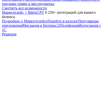
продажи прямо в мессенджерах
Смотреть все возможности
Маркетплейс + BitrixGPT
6 250+ интеграций для вашего
бизнеса
Подробнее о Маркетплейсе
Перейти в каталог
Популярные
приложения
Миграция в Битрикс24
Телефония
Интеграция с
1С
Решения