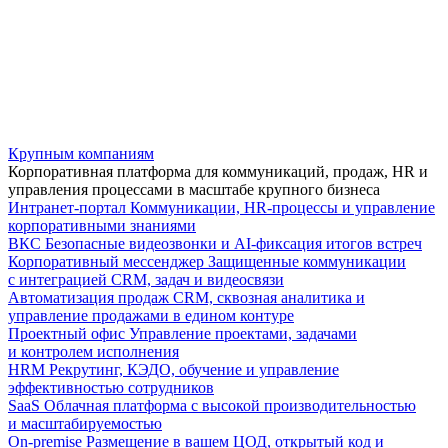
Крупным компаниям
Корпоративная платформа для коммуникаций, продаж, HR и
управления процессами в масштабе крупного бизнеса
Интранет-портал
Коммуникации, HR-процессы и управление
корпоративными знаниями
ВКС
Безопасные видеозвонки и AI-фиксация итогов встреч
Корпоративный мессенджер
Защищенные коммуникации
с интеграцией CRM, задач и видеосвязи
Автоматизация продаж
CRM, сквозная аналитика и
управление продажами в едином контуре
Проектный офис
Управление проектами, задачами
и контролем исполнения
HRM
Рекрутинг, КЭДО, обучение и управление
эффективностью сотрудников
SaaS
Облачная платформа с высокой производительностью
и масштабируемостью
On-premise
Размещение в вашем ЦОД, открытый код и