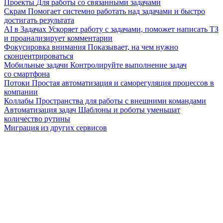
Проекты
Для работы со связанными задачами
Скрам
Помогает системно работать над задачами и быстро
достигать результата
AI в Задачах
Ускоряет работу с задачами, поможет написать ТЗ
и проанализирует комментарии
Фокусировка внимания
Показывает, на чем нужно
сконцентрироваться
Мобильные задачи
Контролируйте выполнение задач
со смартфона
Потоки
Простая автоматизация и саморегуляция процессов в
компании
Коллабы
Пространства для работы с внешними командами
Автоматизация задач
Шаблоны и роботы уменьшат
количество рутины
Миграция из других сервисов