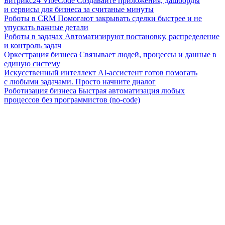
Битрикс24 VibeCode
Создавайте приложения, дашборды
и сервисы для бизнеса за считаные минуты
Роботы в CRM
Помогают закрывать сделки быстрее и не
упускать важные детали
Роботы в задачах
Автоматизируют постановку, распределение
и контроль задач
Оркестрация бизнеса
Связывает людей, процессы и данные в
единую систему
Искусственный интеллект
AI-ассистент готов помогать
с любыми задачами. Просто начните диалог
Роботизация бизнеса
Быстрая автоматизация любых
процессов без программистов (no-code)