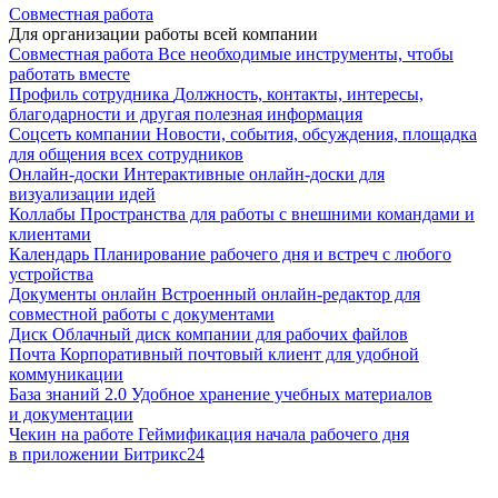
Совместная работа
Для организации работы всей компании
Совместная работа
Все необходимые инструменты, чтобы
работать вместе
Профиль сотрудника
Должность, контакты, интересы,
благодарности и другая полезная информация
Соцсеть компании
Новости, события, обсуждения, площадка
для общения всех сотрудников
Онлайн-доски
Интерактивные онлайн-доски для
визуализации идей
Коллабы
Пространства для работы с внешними командами и
клиентами
Календарь
Планирование рабочего дня и встреч с любого
устройства
Документы онлайн
Встроенный онлайн-редактор для
совместной работы с документами
Диск
Облачный диск компании для рабочих файлов
Почта
Корпоративный почтовый клиент для удобной
коммуникации
База знаний 2.0
Удобное хранение учебных материалов
и документации
Чекин на работе
Геймификация начала рабочего дня
в приложении Битрикс24