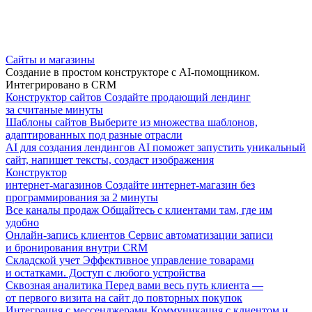
Сайты и магазины
Создание в простом конструкторе с AI-помощником.
Интегрировано в CRM
Конструктор сайтов
Создайте продающий лендинг
за считаные минуты
Шаблоны сайтов
Выберите из множества шаблонов,
адаптированных под разные отрасли
AI для создания лендингов
AI поможет запустить уникальный
сайт, напишет тексты, создаст изображения
Конструктор
интернет-магазинов
Создайте интернет-магазин без
программирования за 2 минуты
Все каналы продаж
Общайтесь с клиентами там, где им
удобно
Онлайн-запись клиентов
Сервис автоматизации записи
и бронирования внутри CRM
Складской учет
Эффективное управление товарами
и остатками. Доступ с любого устройства
Сквозная аналитика
Перед вами весь путь клиента —
от первого визита на сайт до повторных покупок
Интеграция с мессенджерами
Коммуникация с клиентом и