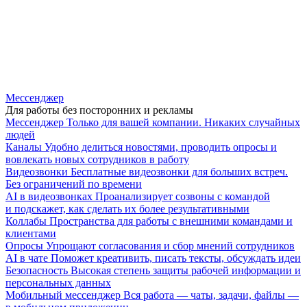
Мессенджер
Для работы без посторонних и рекламы
Мессенджер
Только для вашей компании. Никаких случайных
людей
Каналы
Удобно делиться новостями, проводить опросы и
вовлекать новых сотрудников в работу
Видеозвонки
Бесплатные видеозвонки для больших встреч.
Без ограничений по времени
AI в видеозвонках
Проанализирует созвоны с командой
и подскажет, как сделать их более результативными
Коллабы
Пространства для работы с внешними командами и
клиентами
Опросы
Упрощают согласования и сбор мнений сотрудников
AI в чате
Поможет креативить, писать тексты, обсуждать идеи
Безопасность
Высокая степень защиты рабочей информации и
персональных данных
Мобильный мессенджер
Вся работа — чаты, задачи, файлы —