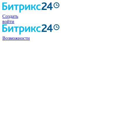
Создать
войти
Возможности