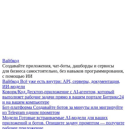
Вайбкод
Создавайте приложения, чат-боты, дашборды и сервисы
для бизнеса самостоятельно, без навыков программирования,
с помощью ИИ
Вайбкод
Всё уже есть внутри: API, серверы, документация,
ИИ-модели
Коворк/Код
Десктоп-приложение с AI-агентом, который
выполняет рабочие задачи прямо в вашем портале Битрикс24
и на вашем компьютере
Бот-платформа
Создавайте ботов за минуты или мигрируйте
из Telegram одним промптом
Модели
Готовые встраиваемые AI-модели для ваших
приложений и ботов. Опишите задачу промптом — получите
рабочее приложение