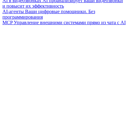
AI в видеозвонках
AI проанализирует ваши видеозвонки
и повысит их эффективность
AI-агенты
Ваши цифровые помощники. Без
программирования
MCP
Управление внешними системами прямо из чата с AI