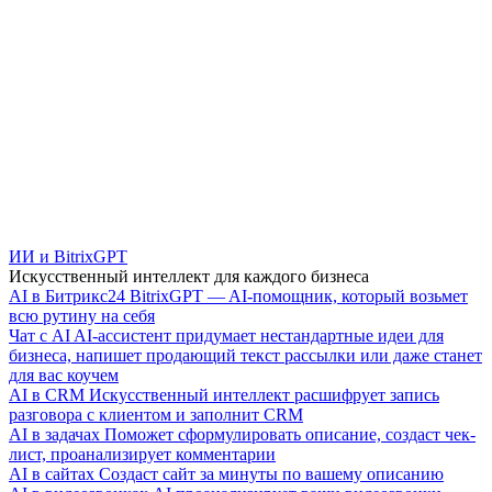
ИИ и BitrixGPT
Искусственный интеллект для каждого бизнеса
AI в Битрикс24
BitrixGPT — AI-помощник, который возьмет
всю рутину на себя
Чат с AI
AI-ассистент придумает нестандартные идеи для
бизнеса, напишет продающий текст рассылки или даже станет
для вас коучем
AI в CRM
Искусственный интеллект расшифрует запись
разговора с клиентом и заполнит CRM
AI в задачах
Поможет сформулировать описание, создаст чек-
лист, проанализирует комментарии
AI в сайтах
Создаст сайт за минуты по вашему описанию