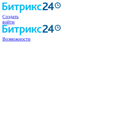
Создать
войти
Возможности