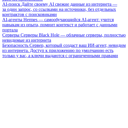
AI-поиск
Дайте своему AI свежие данные из интернета —
за один запрос, со ссылками на источники, без отдельных
контрактов с поисковиками
AI-агенты
Hermes — самообучающийся AI-агент: учится
навыкам из опыта, помнит контекст и работает с данными
портала
Серверы
Серверы Black Hole — облачные серверы, полностью
невидимые из интернета
Безопасность
Сервер, который создаст ваш ИИ-агент, невидим
из интернета. Доступ к приложению по умолчанию есть
только у вас, а ключи выдаются с ограниченными правами