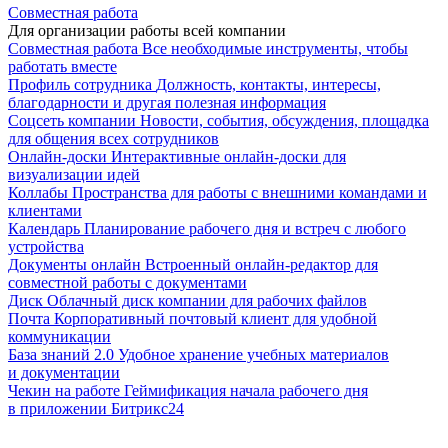
Совместная работа
Для организации работы всей компании
Совместная работа
Все необходимые инструменты, чтобы
работать вместе
Профиль сотрудника
Должность, контакты, интересы,
благодарности и другая полезная информация
Соцсеть компании
Новости, события, обсуждения, площадка
для общения всех сотрудников
Онлайн-доски
Интерактивные онлайн-доски для
визуализации идей
Коллабы
Пространства для работы с внешними командами и
клиентами
Календарь
Планирование рабочего дня и встреч с любого
устройства
Документы онлайн
Встроенный онлайн-редактор для
совместной работы с документами
Диск
Облачный диск компании для рабочих файлов
Почта
Корпоративный почтовый клиент для удобной
коммуникации
База знаний 2.0
Удобное хранение учебных материалов
и документации
Чекин на работе
Геймификация начала рабочего дня
в приложении Битрикс24