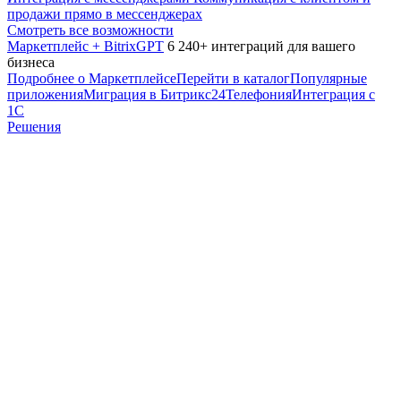
продажи прямо в мессенджерах
Смотреть все возможности
Маркетплейс + BitrixGPT
6 240+ интеграций для вашего
бизнеса
Подробнее о Маркетплейсе
Перейти в каталог
Популярные
приложения
Миграция в Битрикс24
Телефония
Интеграция с
1С
Решения