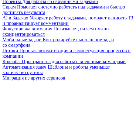
Проекты
Для работы со связанными задачами
Скрам
Помогает системно работать над задачами и быстро
достигать результата
AI в Задачах
Ускоряет работу с задачами, поможет написать ТЗ
и проанализирует комментарии
Фокусировка внимания
Показывает, на чем нужно
сконцентрироваться
Мобильные задачи
Контролируйте выполнение задач
со смартфона
Потоки
Простая автоматизация и саморегуляция процессов в
компании
Коллабы
Пространства для работы с внешними командами
Автоматизация задач
Шаблоны и роботы уменьшат
количество рутины
Миграция из других сервисов