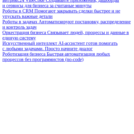
Битрикс24 VibeCode
Создавайте приложения, дашборды
и сервисы для бизнеса за считаные минуты
Роботы в CRM
Помогают закрывать сделки быстрее и не
упускать важные детали
Роботы в задачах
Автоматизируют постановку, распределение
и контроль задач
Оркестрация бизнеса
Связывает людей, процессы и данные в
единую систему
Искусственный интеллект
AI-ассистент готов помогать
с любыми задачами. Просто начните диалог
Роботизация бизнеса
Быстрая автоматизация любых
процессов без программистов (no-code)