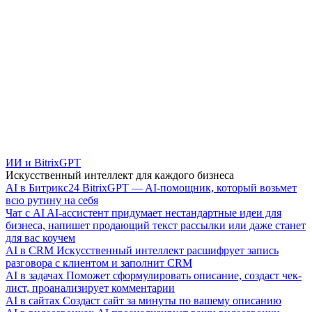
ИИ и BitrixGPT
Искусственный интеллект для каждого бизнеса
AI в Битрикс24
BitrixGPT — AI-помощник, который возьмет
всю рутину на себя
Чат с AI
AI-ассистент придумает нестандартные идеи для
бизнеса, напишет продающий текст рассылки или даже станет
для вас коучем
AI в CRM
Искусственный интеллект расшифрует запись
разговора с клиентом и заполнит CRM
AI в задачах
Поможет сформулировать описание, создаст чек-
лист, проанализирует комментарии
AI в сайтах
Создаст сайт за минуты по вашему описанию