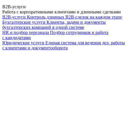
B2B-услуги
Работа с корпоративными клиентами и длинными сделками
B2B-услуги
Контроль длинных B2B-сделок на каждом этапе
Бухгалтерские услуги
Клиенты, задачи и документы
бухгалтерских компаний в одной системе
HR и подбор персонала
Подбор сотрудников и работа
с кандидатами
Юридические услуги
Единая система для ведения дел, работы
с клиентами и документооборота