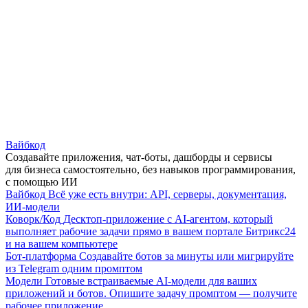
Вайбкод
Создавайте приложения, чат-боты, дашборды и сервисы
для бизнеса самостоятельно, без навыков программирования,
с помощью ИИ
Вайбкод
Всё уже есть внутри: API, серверы, документация,
ИИ-модели
Коворк/Код
Десктоп-приложение с AI-агентом, который
выполняет рабочие задачи прямо в вашем портале Битрикс24
и на вашем компьютере
Бот-платформа
Создавайте ботов за минуты или мигрируйте
из Telegram одним промптом
Модели
Готовые встраиваемые AI-модели для ваших
приложений и ботов. Опишите задачу промптом — получите
рабочее приложение