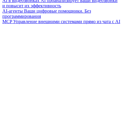
AI в видеозвонках
AI проанализирует ваши видеозвонки
и повысит их эффективность
AI-агенты
Ваши цифровые помощники. Без
программирования
MCP
Управление внешними системами прямо из чата с AI