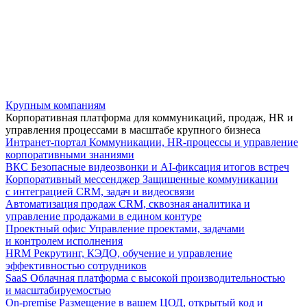
Крупным компаниям
Корпоративная платформа для коммуникаций, продаж, HR и
управления процессами в масштабе крупного бизнеса
Интранет-портал
Коммуникации, HR-процессы и управление
корпоративными знаниями
ВКС
Безопасные видеозвонки и AI-фиксация итогов встреч
Корпоративный мессенджер
Защищенные коммуникации
с интеграцией CRM, задач и видеосвязи
Автоматизация продаж
CRM, сквозная аналитика и
управление продажами в едином контуре
Проектный офис
Управление проектами, задачами
и контролем исполнения
HRM
Рекрутинг, КЭДО, обучение и управление
эффективностью сотрудников
SaaS
Облачная платформа с высокой производительностью
и масштабируемостью
On-premise
Размещение в вашем ЦОД, открытый код и