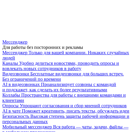
Мессенджер
Для работы без посторонних и рекламы
Мессенджер
Только для вашей компании. Никаких случайных
людей
Каналы
Удобно делиться новостями, проводить опросы и
вовлекать новых сотрудников в работу
Видеозвонки
Бесплатные видеозвонки для больших встреч.
Без ограничений по времени
AI в видеозвонках
Проанализирует созвоны с командой
и подскажет, как сделать их более результативными
Коллабы
Пространства для работы с внешними командами и
клиентами
Опросы
Упрощают согласования и сбор мнений сотрудников
AI в чате
Поможет креативить, писать тексты, обсуждать идеи
Безопасность
Высокая степень защиты рабочей информации и
персональных данных
Мобильный мессенджер
Вся работа — чаты, задачи, файлы —