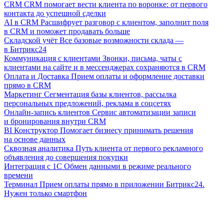
CRM
CRM помогает вести клиента по воронке: от первого
контакта до успешной сделки
AI в CRM
Расшифрует разговор с клиентом, заполнит поля
в CRM и поможет продавать больше
Складской учёт
Все базовые возможности склада —
в Битрикс24
Коммуникация с клиентами
Звонки, письма, чаты с
клиентами на сайте и в мессенджерах сохраняются в CRM
Оплата и Доставка
Прием оплаты и оформление доставки
прямо в CRM
Маркетинг
Сегментация базы клиентов, рассылка
персональных предложений, реклама в соцсетях
Онлайн-запись клиентов
Сервис автоматизации записи
и бронирования внутри CRM
BI Конструктор
Помогает бизнесу принимать решения
на основе данных
Сквозная аналитика
Путь клиента от первого рекламного
объявления до совершения покупки
Интеграция с 1С
Обмен данными в режиме реального
времени
Терминал
Прием оплаты прямо в приложении Битрикс24.
Нужен только смартфон