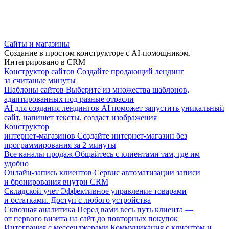
Сайты и магазины
Создание в простом конструкторе с AI-помощником.
Интегрировано в CRM
Конструктор сайтов
Создайте продающий лендинг
за считаные минуты
Шаблоны сайтов
Выберите из множества шаблонов,
адаптированных под разные отрасли
AI для создания лендингов
AI поможет запустить уникальный
сайт, напишет тексты, создаст изображения
Конструктор
интернет-магазинов
Создайте интернет-магазин без
программирования за 2 минуты
Все каналы продаж
Общайтесь с клиентами там, где им
удобно
Онлайн-запись клиентов
Сервис автоматизации записи
и бронирования внутри CRM
Складской учет
Эффективное управление товарами
и остатками. Доступ с любого устройства
Сквозная аналитика
Перед вами весь путь клиента —
от первого визита на сайт до повторных покупок
Интеграция с мессенджерами
Коммуникация с клиентом и