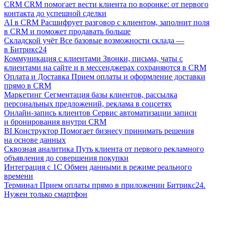
CRM
CRM помогает вести клиента по воронке: от первого
контакта до успешной сделки
AI в CRM
Расшифрует разговор с клиентом, заполнит поля
в CRM и поможет продавать больше
Складской учёт
Все базовые возможности склада —
в Битрикс24
Коммуникация с клиентами
Звонки, письма, чаты с
клиентами на сайте и в мессенджерах сохраняются в CRM
Оплата и Доставка
Прием оплаты и оформление доставки
прямо в CRM
Маркетинг
Сегментация базы клиентов, рассылка
персональных предложений, реклама в соцсетях
Онлайн-запись клиентов
Сервис автоматизации записи
и бронирования внутри CRM
BI Конструктор
Помогает бизнесу принимать решения
на основе данных
Сквозная аналитика
Путь клиента от первого рекламного
объявления до совершения покупки
Интеграция с 1С
Обмен данными в режиме реального
времени
Терминал
Прием оплаты прямо в приложении Битрикс24.
Нужен только смартфон