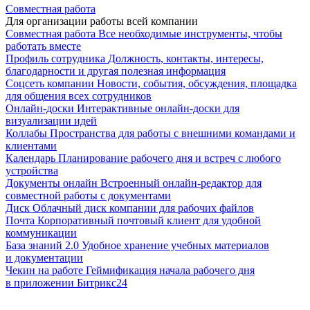
Совместная работа
Для организации работы всей компании
Совместная работа
Все необходимые инструменты, чтобы
работать вместе
Профиль сотрудника
Должность, контакты, интересы,
благодарности и другая полезная информация
Соцсеть компании
Новости, события, обсуждения, площадка
для общения всех сотрудников
Онлайн-доски
Интерактивные онлайн-доски для
визуализации идей
Коллабы
Пространства для работы с внешними командами и
клиентами
Календарь
Планирование рабочего дня и встреч с любого
устройства
Документы онлайн
Встроенный онлайн-редактор для
совместной работы с документами
Диск
Облачный диск компании для рабочих файлов
Почта
Корпоративный почтовый клиент для удобной
коммуникации
База знаний 2.0
Удобное хранение учебных материалов
и документации
Чекин на работе
Геймификация начала рабочего дня
в приложении Битрикс24