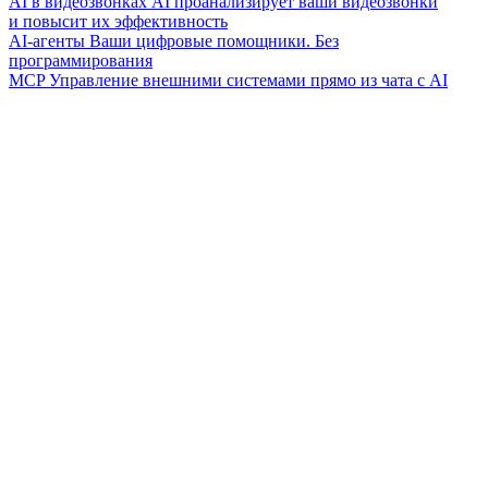
AI в видеозвонках
AI проанализирует ваши видеозвонки
и повысит их эффективность
AI-агенты
Ваши цифровые помощники. Без
программирования
MCP
Управление внешними системами прямо из чата с AI