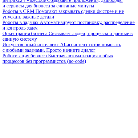
Битрикс24 VibeCode
Создавайте приложения, дашборды
и сервисы для бизнеса за считаные минуты
Роботы в CRM
Помогают закрывать сделки быстрее и не
упускать важные детали
Роботы в задачах
Автоматизируют постановку, распределение
и контроль задач
Оркестрация бизнеса
Связывает людей, процессы и данные в
единую систему
Искусственный интеллект
AI-ассистент готов помогать
с любыми задачами. Просто начните диалог
Роботизация бизнеса
Быстрая автоматизация любых
процессов без программистов (no-code)