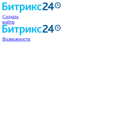
Создать
войти
Возможности