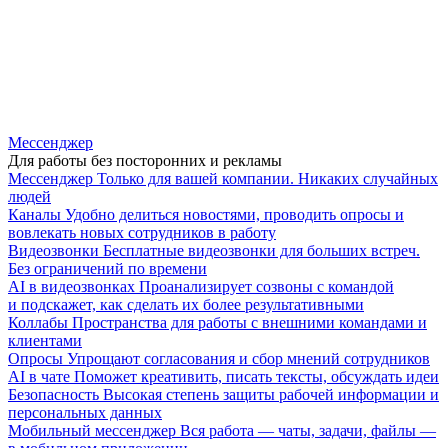
Мессенджер
Для работы без посторонних и рекламы
Мессенджер
Только для вашей компании. Никаких случайных
людей
Каналы
Удобно делиться новостями, проводить опросы и
вовлекать новых сотрудников в работу
Видеозвонки
Бесплатные видеозвонки для больших встреч.
Без ограничений по времени
AI в видеозвонках
Проанализирует созвоны с командой
и подскажет, как сделать их более результативными
Коллабы
Пространства для работы с внешними командами и
клиентами
Опросы
Упрощают согласования и сбор мнений сотрудников
AI в чате
Поможет креативить, писать тексты, обсуждать идеи
Безопасность
Высокая степень защиты рабочей информации и
персональных данных
Мобильный мессенджер
Вся работа — чаты, задачи, файлы —