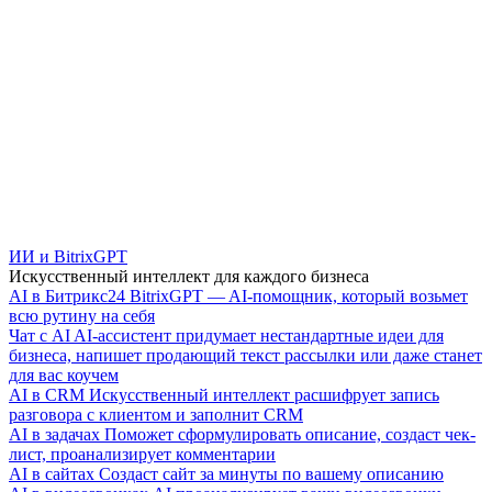
ИИ и BitrixGPT
Искусственный интеллект для каждого бизнеса
AI в Битрикс24
BitrixGPT — AI-помощник, который возьмет
всю рутину на себя
Чат с AI
AI-ассистент придумает нестандартные идеи для
бизнеса, напишет продающий текст рассылки или даже станет
для вас коучем
AI в CRM
Искусственный интеллект расшифрует запись
разговора с клиентом и заполнит CRM
AI в задачах
Поможет сформулировать описание, создаст чек-
лист, проанализирует комментарии
AI в сайтах
Создаст сайт за минуты по вашему описанию