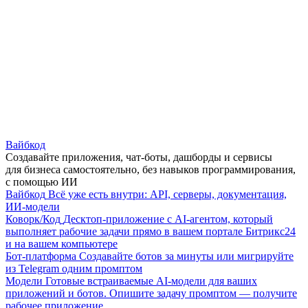
Вайбкод
Создавайте приложения, чат-боты, дашборды и сервисы
для бизнеса самостоятельно, без навыков программирования,
с помощью ИИ
Вайбкод
Всё уже есть внутри: API, серверы, документация,
ИИ-модели
Коворк/Код
Десктоп-приложение с AI-агентом, который
выполняет рабочие задачи прямо в вашем портале Битрикс24
и на вашем компьютере
Бот-платформа
Создавайте ботов за минуты или мигрируйте
из Telegram одним промптом
Модели
Готовые встраиваемые AI-модели для ваших
приложений и ботов. Опишите задачу промптом — получите
рабочее приложение