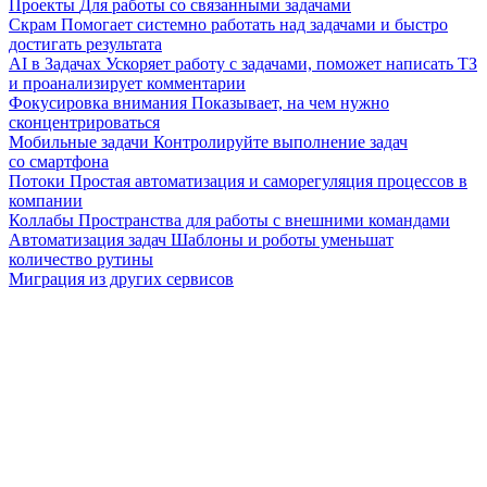
Проекты
Для работы со связанными задачами
Скрам
Помогает системно работать над задачами и быстро
достигать результата
AI в Задачах
Ускоряет работу с задачами, поможет написать ТЗ
и проанализирует комментарии
Фокусировка внимания
Показывает, на чем нужно
сконцентрироваться
Мобильные задачи
Контролируйте выполнение задач
со смартфона
Потоки
Простая автоматизация и саморегуляция процессов в
компании
Коллабы
Пространства для работы с внешними командами
Автоматизация задач
Шаблоны и роботы уменьшат
количество рутины
Миграция из других сервисов