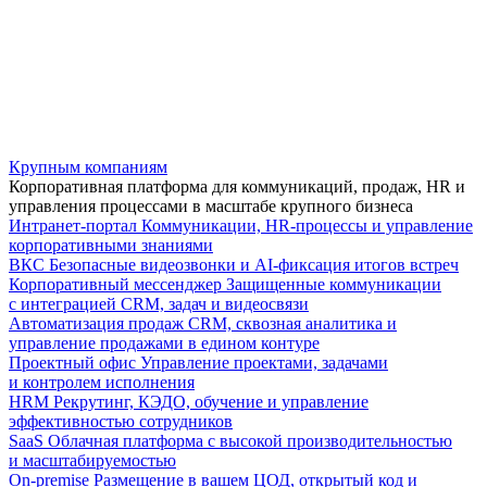
Крупным компаниям
Корпоративная платформа для коммуникаций, продаж, HR и
управления процессами в масштабе крупного бизнеса
Интранет-портал
Коммуникации, HR-процессы и управление
корпоративными знаниями
ВКС
Безопасные видеозвонки и AI-фиксация итогов встреч
Корпоративный мессенджер
Защищенные коммуникации
с интеграцией CRM, задач и видеосвязи
Автоматизация продаж
CRM, сквозная аналитика и
управление продажами в едином контуре
Проектный офис
Управление проектами, задачами
и контролем исполнения
HRM
Рекрутинг, КЭДО, обучение и управление
эффективностью сотрудников
SaaS
Облачная платформа с высокой производительностью
и масштабируемостью
On-premise
Размещение в вашем ЦОД, открытый код и