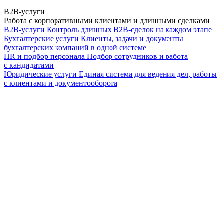
B2B-услуги
Работа с корпоративными клиентами и длинными сделками
B2B-услуги
Контроль длинных B2B-сделок на каждом этапе
Бухгалтерские услуги
Клиенты, задачи и документы
бухгалтерских компаний в одной системе
HR и подбор персонала
Подбор сотрудников и работа
с кандидатами
Юридические услуги
Единая система для ведения дел, работы
с клиентами и документооборота