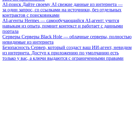
AI-поиск
Дайте своему AI свежие данные из интернета —
за один запрос, со ссылками на источники, без отдельных
контрактов с поисковиками
AI-агенты
Hermes — самообучающийся AI-агент: учится
навыкам из опыта, помнит контекст и работает с данными
портала
Серверы
Серверы Black Hole — облачные серверы, полностью
невидимые из интернета
Безопасность
Сервер, который создаст ваш ИИ-агент, невидим
из интернета. Доступ к приложению по умолчанию есть
только у вас, а ключи выдаются с ограниченными правами