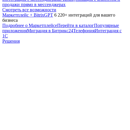
продажи прямо в мессенджерах
Смотреть все возможности
Маркетплейс + BitrixGPT
6 220+ интеграций для вашего
бизнеса
Подробнее о Маркетплейсе
Перейти в каталог
Популярные
приложения
Миграция в Битрикс24
Телефония
Интеграция с
1С
Решения