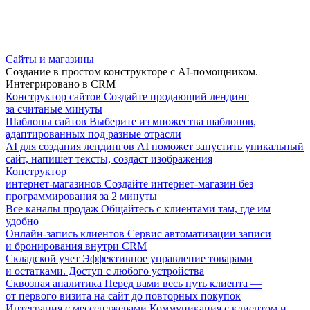
Сайты и магазины
Создание в простом конструкторе с AI-помощником.
Интегрировано в CRM
Конструктор сайтов
Создайте продающий лендинг
за считаные минуты
Шаблоны сайтов
Выберите из множества шаблонов,
адаптированных под разные отрасли
AI для создания лендингов
AI поможет запустить уникальный
сайт, напишет тексты, создаст изображения
Конструктор
интернет-магазинов
Создайте интернет-магазин без
программирования за 2 минуты
Все каналы продаж
Общайтесь с клиентами там, где им
удобно
Онлайн-запись клиентов
Сервис автоматизации записи
и бронирования внутри CRM
Складской учет
Эффективное управление товарами
и остатками. Доступ с любого устройства
Сквозная аналитика
Перед вами весь путь клиента —
от первого визита на сайт до повторных покупок
Интеграция с мессенджерами
Коммуникация с клиентом и