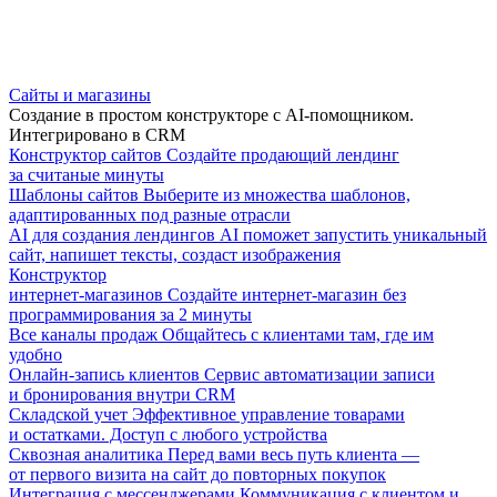
Сайты и магазины
Создание в простом конструкторе с AI-помощником.
Интегрировано в CRM
Конструктор сайтов
Создайте продающий лендинг
за считаные минуты
Шаблоны сайтов
Выберите из множества шаблонов,
адаптированных под разные отрасли
AI для создания лендингов
AI поможет запустить уникальный
сайт, напишет тексты, создаст изображения
Конструктор
интернет-магазинов
Создайте интернет-магазин без
программирования за 2 минуты
Все каналы продаж
Общайтесь с клиентами там, где им
удобно
Онлайн-запись клиентов
Сервис автоматизации записи
и бронирования внутри CRM
Складской учет
Эффективное управление товарами
и остатками. Доступ с любого устройства
Сквозная аналитика
Перед вами весь путь клиента —
от первого визита на сайт до повторных покупок
Интеграция с мессенджерами
Коммуникация с клиентом и