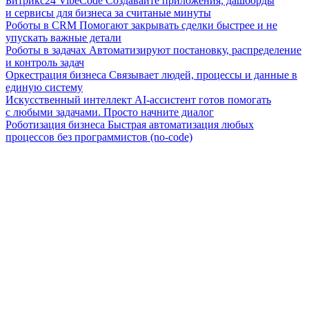
Битрикс24 VibeCode
Создавайте приложения, дашборды
и сервисы для бизнеса за считаные минуты
Роботы в CRM
Помогают закрывать сделки быстрее и не
упускать важные детали
Роботы в задачах
Автоматизируют постановку, распределение
и контроль задач
Оркестрация бизнеса
Связывает людей, процессы и данные в
единую систему
Искусственный интеллект
AI-ассистент готов помогать
с любыми задачами. Просто начните диалог
Роботизация бизнеса
Быстрая автоматизация любых
процессов без программистов (no-code)