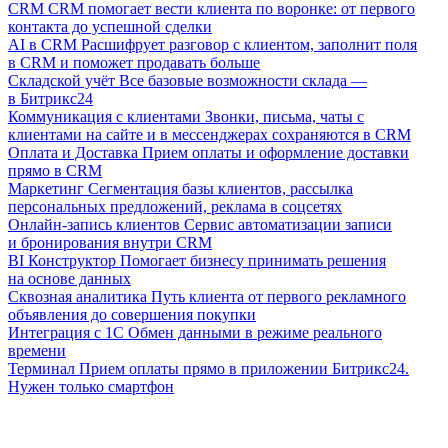
CRM
CRM помогает вести клиента по воронке: от первого
контакта до успешной сделки
AI в CRM
Расшифрует разговор с клиентом, заполнит поля
в CRM и поможет продавать больше
Складской учёт
Все базовые возможности склада —
в Битрикс24
Коммуникация с клиентами
Звонки, письма, чаты с
клиентами на сайте и в мессенджерах сохраняются в CRM
Оплата и Доставка
Прием оплаты и оформление доставки
прямо в CRM
Маркетинг
Сегментация базы клиентов, рассылка
персональных предложений, реклама в соцсетях
Онлайн-запись клиентов
Сервис автоматизации записи
и бронирования внутри CRM
BI Конструктор
Помогает бизнесу принимать решения
на основе данных
Сквозная аналитика
Путь клиента от первого рекламного
объявления до совершения покупки
Интеграция с 1С
Обмен данными в режиме реального
времени
Терминал
Прием оплаты прямо в приложении Битрикс24.
Нужен только смартфон