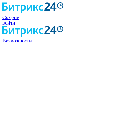
Создать
войти
Возможности