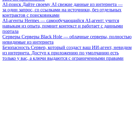
AI-поиск
Дайте своему AI свежие данные из интернета —
за один запрос, со ссылками на источники, без отдельных
контрактов с поисковиками
AI-агенты
Hermes — самообучающийся AI-агент: учится
навыкам из опыта, помнит контекст и работает с данными
портала
Серверы
Серверы Black Hole — облачные серверы, полностью
невидимые из интернета
Безопасность
Сервер, который создаст ваш ИИ-агент, невидим
из интернета. Доступ к приложению по умолчанию есть
только у вас, а ключи выдаются с ограниченными правами