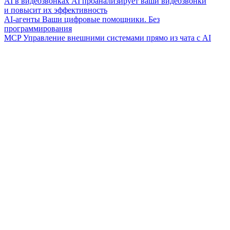
AI в видеозвонках
AI проанализирует ваши видеозвонки
и повысит их эффективность
AI-агенты
Ваши цифровые помощники. Без
программирования
MCP
Управление внешними системами прямо из чата с AI