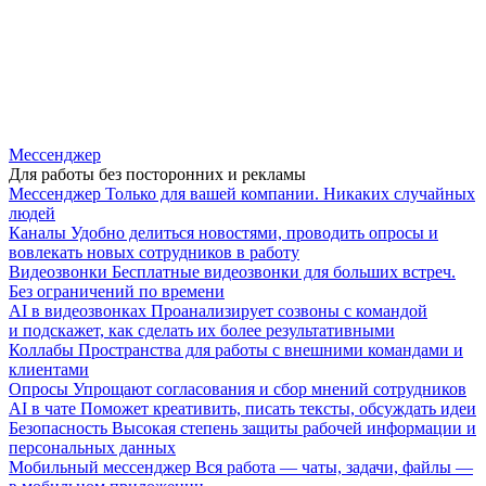
Мессенджер
Для работы без посторонних и рекламы
Мессенджер
Только для вашей компании. Никаких случайных
людей
Каналы
Удобно делиться новостями, проводить опросы и
вовлекать новых сотрудников в работу
Видеозвонки
Бесплатные видеозвонки для больших встреч.
Без ограничений по времени
AI в видеозвонках
Проанализирует созвоны с командой
и подскажет, как сделать их более результативными
Коллабы
Пространства для работы с внешними командами и
клиентами
Опросы
Упрощают согласования и сбор мнений сотрудников
AI в чате
Поможет креативить, писать тексты, обсуждать идеи
Безопасность
Высокая степень защиты рабочей информации и
персональных данных
Мобильный мессенджер
Вся работа — чаты, задачи, файлы —