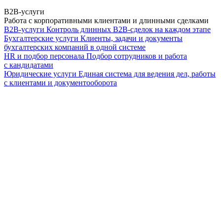
B2B-услуги
Работа с корпоративными клиентами и длинными сделками
B2B-услуги
Контроль длинных B2B-сделок на каждом этапе
Бухгалтерские услуги
Клиенты, задачи и документы
бухгалтерских компаний в одной системе
HR и подбор персонала
Подбор сотрудников и работа
с кандидатами
Юридические услуги
Единая система для ведения дел, работы
с клиентами и документооборота