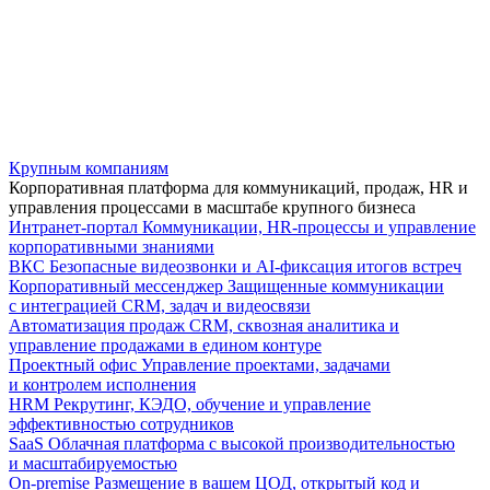
Крупным компаниям
Корпоративная платформа для коммуникаций, продаж, HR и
управления процессами в масштабе крупного бизнеса
Интранет-портал
Коммуникации, HR-процессы и управление
корпоративными знаниями
ВКС
Безопасные видеозвонки и AI-фиксация итогов встреч
Корпоративный мессенджер
Защищенные коммуникации
с интеграцией CRM, задач и видеосвязи
Автоматизация продаж
CRM, сквозная аналитика и
управление продажами в едином контуре
Проектный офис
Управление проектами, задачами
и контролем исполнения
HRM
Рекрутинг, КЭДО, обучение и управление
эффективностью сотрудников
SaaS
Облачная платформа с высокой производительностью
и масштабируемостью
On-premise
Размещение в вашем ЦОД, открытый код и