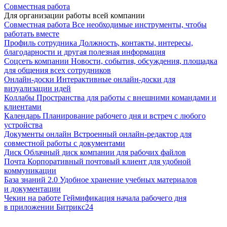
Совместная работа
Для организации работы всей компании
Совместная работа
Все необходимые инструменты, чтобы
работать вместе
Профиль сотрудника
Должность, контакты, интересы,
благодарности и другая полезная информация
Соцсеть компании
Новости, события, обсуждения, площадка
для общения всех сотрудников
Онлайн-доски
Интерактивные онлайн-доски для
визуализации идей
Коллабы
Пространства для работы с внешними командами и
клиентами
Календарь
Планирование рабочего дня и встреч с любого
устройства
Документы онлайн
Встроенный онлайн-редактор для
совместной работы с документами
Диск
Облачный диск компании для рабочих файлов
Почта
Корпоративный почтовый клиент для удобной
коммуникации
База знаний 2.0
Удобное хранение учебных материалов
и документации
Чекин на работе
Геймификация начала рабочего дня
в приложении Битрикс24