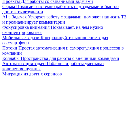
Проекты
Для работы со связанными задачами
Скрам
Помогает системно работать над задачами и быстро
достигать результата
AI в Задачах
Ускоряет работу с задачами, поможет написать ТЗ
и проанализирует комментарии
Фокусировка внимания
Показывает, на чем нужно
сконцентрироваться
Мобильные задачи
Контролируйте выполнение задач
со смартфона
Потоки
Простая автоматизация и саморегуляция процессов в
компании
Коллабы
Пространства для работы с внешними командами
Автоматизация задач
Шаблоны и роботы уменьшат
количество рутины
Миграция из других сервисов