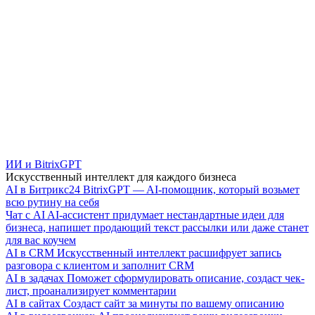
ИИ и BitrixGPT
Искусственный интеллект для каждого бизнеса
AI в Битрикс24
BitrixGPT — AI-помощник, который возьмет
всю рутину на себя
Чат с AI
AI-ассистент придумает нестандартные идеи для
бизнеса, напишет продающий текст рассылки или даже станет
для вас коучем
AI в CRM
Искусственный интеллект расшифрует запись
разговора с клиентом и заполнит CRM
AI в задачах
Поможет сформулировать описание, создаст чек-
лист, проанализирует комментарии
AI в сайтах
Создаст сайт за минуты по вашему описанию