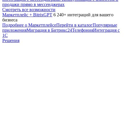
продажи прямо в мессенджерах
Смотреть все возможности
Маркетплейс + BitrixGPT
6 240+ интеграций для вашего
бизнеса
Подробнее о Маркетплейсе
Перейти в каталог
Популярные
приложения
Миграция в Битрикс24
Телефония
Интеграция с
1С
Решения