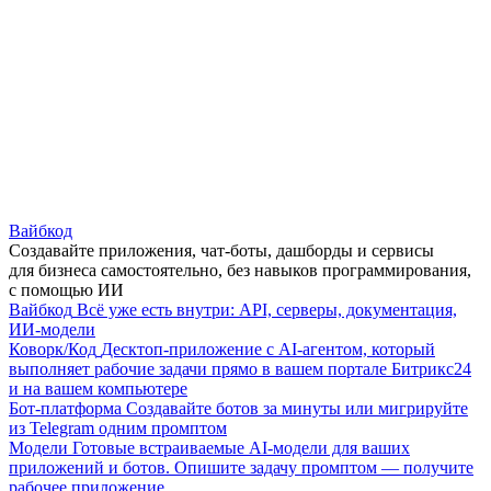
Вайбкод
Создавайте приложения, чат-боты, дашборды и сервисы
для бизнеса самостоятельно, без навыков программирования,
с помощью ИИ
Вайбкод
Всё уже есть внутри: API, серверы, документация,
ИИ-модели
Коворк/Код
Десктоп-приложение с AI-агентом, который
выполняет рабочие задачи прямо в вашем портале Битрикс24
и на вашем компьютере
Бот-платформа
Создавайте ботов за минуты или мигрируйте
из Telegram одним промптом
Модели
Готовые встраиваемые AI-модели для ваших
приложений и ботов. Опишите задачу промптом — получите
рабочее приложение