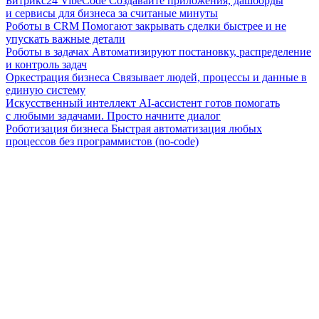
Битрикс24 VibeCode
Создавайте приложения, дашборды
и сервисы для бизнеса за считаные минуты
Роботы в CRM
Помогают закрывать сделки быстрее и не
упускать важные детали
Роботы в задачах
Автоматизируют постановку, распределение
и контроль задач
Оркестрация бизнеса
Связывает людей, процессы и данные в
единую систему
Искусственный интеллект
AI-ассистент готов помогать
с любыми задачами. Просто начните диалог
Роботизация бизнеса
Быстрая автоматизация любых
процессов без программистов (no-code)