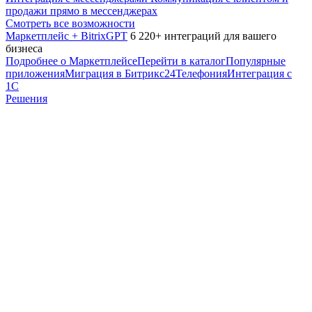
продажи прямо в мессенджерах
Смотреть все возможности
Маркетплейс + BitrixGPT
6 220+ интеграций для вашего
бизнеса
Подробнее о Маркетплейсе
Перейти в каталог
Популярные
приложения
Миграция в Битрикс24
Телефония
Интеграция с
1С
Решения