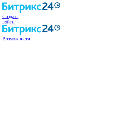
Создать
войти
Возможности