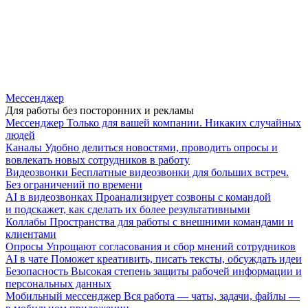
Мессенджер
Для работы без посторонних и рекламы
Мессенджер
Только для вашей компании. Никаких случайных
людей
Каналы
Удобно делиться новостями, проводить опросы и
вовлекать новых сотрудников в работу
Видеозвонки
Бесплатные видеозвонки для больших встреч.
Без ограничений по времени
AI в видеозвонках
Проанализирует созвоны с командой
и подскажет, как сделать их более результативными
Коллабы
Пространства для работы с внешними командами и
клиентами
Опросы
Упрощают согласования и сбор мнений сотрудников
AI в чате
Поможет креативить, писать тексты, обсуждать идеи
Безопасность
Высокая степень защиты рабочей информации и
персональных данных
Мобильный мессенджер
Вся работа — чаты, задачи, файлы —