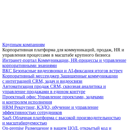
Крупным компаниям
Корпоративная платформа для коммуникаций, продаж, HR и
управления процессами в масштабе крупного бизнеса
Интранет-портал
Коммуникации, HR-процессы и управление
корпоративными знаниями
ВКС
Безопасные видеозвонки и AI-фиксация итогов встреч
Корпоративный мессенджер
Защищенные коммуникации
с интеграцией CRM, задач и видеосвязи
Автоматизация продаж
CRM, сквозная аналитика и
управление продажами в едином контуре
Проектный офис
Управление проектами, задачами
и контролем исполнения
HRM
Рекрутинг, КЭДО, обучение и управление
эффективностью сотрудников
SaaS
Облачная платформа с высокой производительностью
и масштабируемостью
On-premise
Размещение в вашем ЦОД, открытый код и