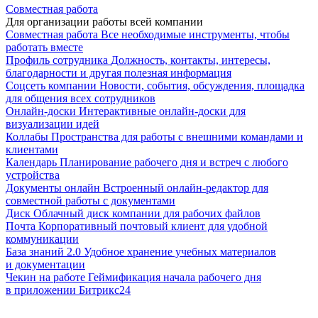
Совместная работа
Для организации работы всей компании
Совместная работа
Все необходимые инструменты, чтобы
работать вместе
Профиль сотрудника
Должность, контакты, интересы,
благодарности и другая полезная информация
Соцсеть компании
Новости, события, обсуждения, площадка
для общения всех сотрудников
Онлайн-доски
Интерактивные онлайн-доски для
визуализации идей
Коллабы
Пространства для работы с внешними командами и
клиентами
Календарь
Планирование рабочего дня и встреч с любого
устройства
Документы онлайн
Встроенный онлайн-редактор для
совместной работы с документами
Диск
Облачный диск компании для рабочих файлов
Почта
Корпоративный почтовый клиент для удобной
коммуникации
База знаний 2.0
Удобное хранение учебных материалов
и документации
Чекин на работе
Геймификация начала рабочего дня
в приложении Битрикс24