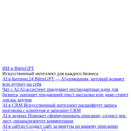
ИИ и BitrixGPT
Искусственный интеллект для каждого бизнеса
AI в Битрикс24
BitrixGPT — AI-помощник, который возьмет
всю рутину на себя
Чат с AI
AI-ассистент придумает нестандартные идеи для
бизнеса, напишет продающий текст рассылки или даже станет
для вас коучем
AI в CRM
Искусственный интеллект расшифрует запись
разговора с клиентом и заполнит CRM
AI в задачах
Поможет сформулировать описание, создаст чек-
лист, проанализирует комментарии
AI в сайтах
Создаст сайт за минуты по вашему описанию