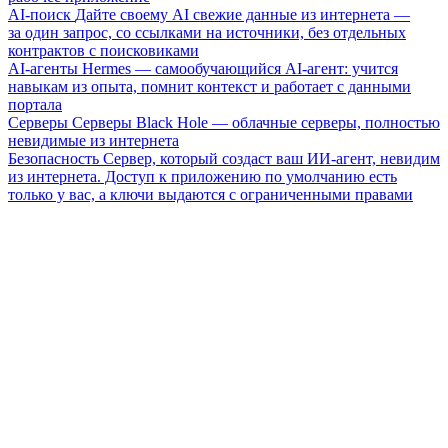
AI-поиск
Дайте своему AI свежие данные из интернета —
за один запрос, со ссылками на источники, без отдельных
контрактов с поисковиками
AI-агенты
Hermes — самообучающийся AI-агент: учится
навыкам из опыта, помнит контекст и работает с данными
портала
Серверы
Серверы Black Hole — облачные серверы, полностью
невидимые из интернета
Безопасность
Сервер, который создаст ваш ИИ-агент, невидим
из интернета. Доступ к приложению по умолчанию есть
только у вас, а ключи выдаются с ограниченными правами