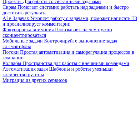
Проекты
Для работы со связанными задачами
Скрам
Помогает системно работать над задачами и быстро
достигать результата
AI в Задачах
Ускоряет работу с задачами, поможет написать ТЗ
и проанализирует комментарии
Фокусировка внимания
Показывает, на чем нужно
сконцентрироваться
Мобильные задачи
Контролируйте выполнение задач
со смартфона
Потоки
Простая автоматизация и саморегуляция процессов в
компании
Коллабы
Пространства для работы с внешними командами
Автоматизация задач
Шаблоны и роботы уменьшат
количество рутины
Миграция из других сервисов