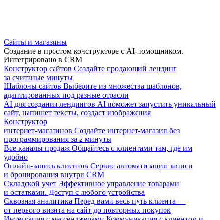
Сайты и магазины
Создание в простом конструкторе с AI-помощником.
Интегрировано в CRM
Конструктор сайтов
Создайте продающий лендинг
за считаные минуты
Шаблоны сайтов
Выберите из множества шаблонов,
адаптированных под разные отрасли
AI для создания лендингов
AI поможет запустить уникальный
сайт, напишет тексты, создаст изображения
Конструктор
интернет-магазинов
Создайте интернет-магазин без
программирования за 2 минуты
Все каналы продаж
Общайтесь с клиентами там, где им
удобно
Онлайн-запись клиентов
Сервис автоматизации записи
и бронирования внутри CRM
Складской учет
Эффективное управление товарами
и остатками. Доступ с любого устройства
Сквозная аналитика
Перед вами весь путь клиента —
от первого визита на сайт до повторных покупок
Интеграция с мессенджерами
Коммуникация с клиентом и