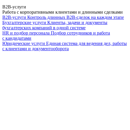
B2B-услуги
Работа с корпоративными клиентами и длинными сделками
B2B-услуги
Контроль длинных B2B-сделок на каждом этапе
Бухгалтерские услуги
Клиенты, задачи и документы
бухгалтерских компаний в одной системе
HR и подбор персонала
Подбор сотрудников и работа
с кандидатами
Юридические услуги
Единая система для ведения дел, работы
с клиентами и документооборота