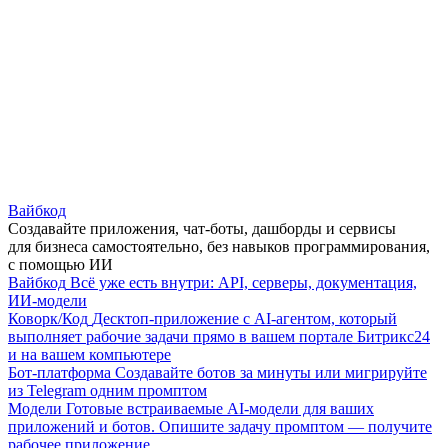
Вайбкод
Создавайте приложения, чат-боты, дашборды и сервисы
для бизнеса самостоятельно, без навыков программирования,
с помощью ИИ
Вайбкод
Всё уже есть внутри: API, серверы, документация,
ИИ-модели
Коворк/Код
Десктоп-приложение с AI-агентом, который
выполняет рабочие задачи прямо в вашем портале Битрикс24
и на вашем компьютере
Бот-платформа
Создавайте ботов за минуты или мигрируйте
из Telegram одним промптом
Модели
Готовые встраиваемые AI-модели для ваших
приложений и ботов. Опишите задачу промптом — получите
рабочее приложение