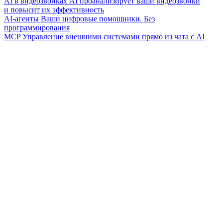
AI в видеозвонках
AI проанализирует ваши видеозвонки
и повысит их эффективность
AI-агенты
Ваши цифровые помощники. Без
программирования
MCP
Управление внешними системами прямо из чата с AI