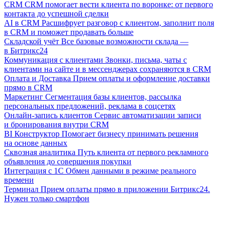
CRM
CRM помогает вести клиента по воронке: от первого
контакта до успешной сделки
AI в CRM
Расшифрует разговор с клиентом, заполнит поля
в CRM и поможет продавать больше
Складской учёт
Все базовые возможности склада —
в Битрикс24
Коммуникация с клиентами
Звонки, письма, чаты с
клиентами на сайте и в мессенджерах сохраняются в CRM
Оплата и Доставка
Прием оплаты и оформление доставки
прямо в CRM
Маркетинг
Сегментация базы клиентов, рассылка
персональных предложений, реклама в соцсетях
Онлайн-запись клиентов
Сервис автоматизации записи
и бронирования внутри CRM
BI Конструктор
Помогает бизнесу принимать решения
на основе данных
Сквозная аналитика
Путь клиента от первого рекламного
объявления до совершения покупки
Интеграция с 1С
Обмен данными в режиме реального
времени
Терминал
Прием оплаты прямо в приложении Битрикс24.
Нужен только смартфон