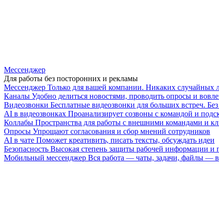
Мессенджер
Для работы без посторонних и рекламы
Мессенджер
Только для вашей компании. Никаких случайных 
Каналы
Удобно делиться новостями, проводить опросы и вовле
Видеозвонки
Бесплатные видеозвонки для больших встреч. Бе
AI в видеозвонках
Проанализирует созвоны с командой и подск
Коллабы
Пространства для работы с внешними командами и к
Опросы
Упрощают согласования и сбор мнений сотрудников
AI в чате
Поможет креативить, писать тексты, обсуждать идеи
Безопасность
Высокая степень защиты рабочей информации и
Мобильный мессенджер
Вся работа — чаты, задачи, файлы —