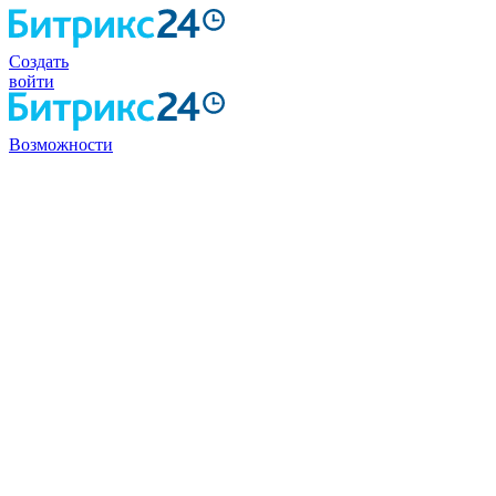
Создать
войти
Возможности