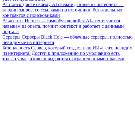
AI-поиск
Дайте своему AI свежие данные из интернета —
за один запрос, со ссылками на источники, без отдельных
контрактов с поисковиками
AI-агенты
Hermes — самообучающийся AI-агент: учится
навыкам из опыта, помнит контекст и работает с данными
портала
Серверы
Серверы Black Hole — облачные серверы, полностью
невидимые из интернета
Безопасность
Сервер, который создаст ваш ИИ-агент, невидим
из интернета. Доступ к приложению по умолчанию есть
только у вас, а ключи выдаются с ограниченными правами