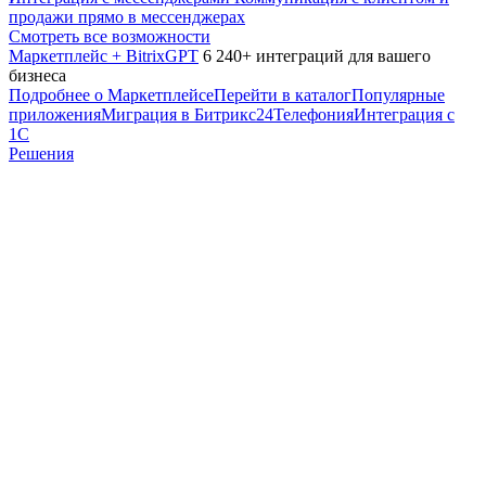
продажи прямо в мессенджерах
Смотреть все возможности
Маркетплейс + BitrixGPT
6 240+ интеграций для вашего
бизнеса
Подробнее о Маркетплейсе
Перейти в каталог
Популярные
приложения
Миграция в Битрикс24
Телефония
Интеграция с
1С
Решения