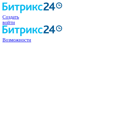
Создать
войти
Возможности