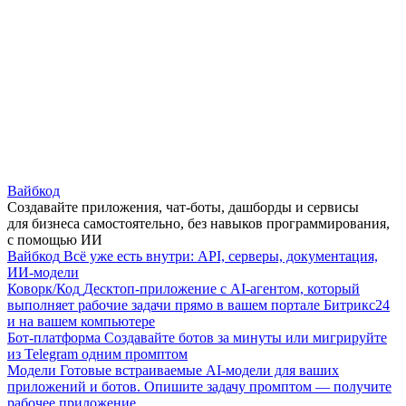
Вайбкод
Создавайте приложения, чат-боты, дашборды и сервисы
для бизнеса самостоятельно, без навыков программирования,
с помощью ИИ
Вайбкод
Всё уже есть внутри: API, серверы, документация,
ИИ-модели
Коворк/Код
Десктоп-приложение с AI-агентом, который
выполняет рабочие задачи прямо в вашем портале Битрикс24
и на вашем компьютере
Бот-платформа
Создавайте ботов за минуты или мигрируйте
из Telegram одним промптом
Модели
Готовые встраиваемые AI-модели для ваших
приложений и ботов. Опишите задачу промптом — получите
рабочее приложение