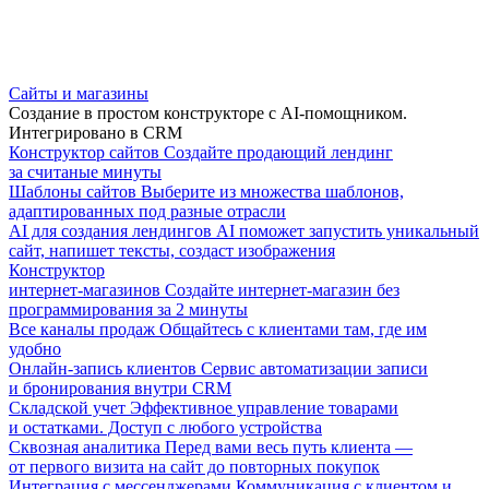
Сайты и магазины
Создание в простом конструкторе с AI-помощником.
Интегрировано в CRM
Конструктор сайтов
Создайте продающий лендинг
за считаные минуты
Шаблоны сайтов
Выберите из множества шаблонов,
адаптированных под разные отрасли
AI для создания лендингов
AI поможет запустить уникальный
сайт, напишет тексты, создаст изображения
Конструктор
интернет-магазинов
Создайте интернет-магазин без
программирования за 2 минуты
Все каналы продаж
Общайтесь с клиентами там, где им
удобно
Онлайн-запись клиентов
Сервис автоматизации записи
и бронирования внутри CRM
Складской учет
Эффективное управление товарами
и остатками. Доступ с любого устройства
Сквозная аналитика
Перед вами весь путь клиента —
от первого визита на сайт до повторных покупок
Интеграция с мессенджерами
Коммуникация с клиентом и