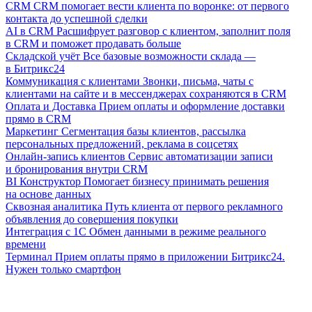
CRM
CRM помогает вести клиента по воронке: от первого
контакта до успешной сделки
AI в CRM
Расшифрует разговор с клиентом, заполнит поля
в CRM и поможет продавать больше
Складской учёт
Все базовые возможности склада —
в Битрикс24
Коммуникация с клиентами
Звонки, письма, чаты с
клиентами на сайте и в мессенджерах сохраняются в CRM
Оплата и Доставка
Прием оплаты и оформление доставки
прямо в CRM
Маркетинг
Сегментация базы клиентов, рассылка
персональных предложений, реклама в соцсетях
Онлайн-запись клиентов
Сервис автоматизации записи
и бронирования внутри CRM
BI Конструктор
Помогает бизнесу принимать решения
на основе данных
Сквозная аналитика
Путь клиента от первого рекламного
объявления до совершения покупки
Интеграция с 1С
Обмен данными в режиме реального
времени
Терминал
Прием оплаты прямо в приложении Битрикс24.
Нужен только смартфон