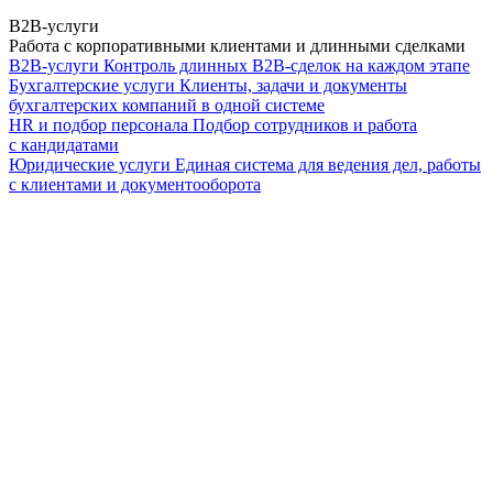
B2B-услуги
Работа с корпоративными клиентами и длинными сделками
B2B-услуги
Контроль длинных B2B-сделок на каждом этапе
Бухгалтерские услуги
Клиенты, задачи и документы
бухгалтерских компаний в одной системе
HR и подбор персонала
Подбор сотрудников и работа
с кандидатами
Юридические услуги
Единая система для ведения дел, работы
с клиентами и документооборота