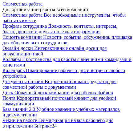
Совместная работа
Для организации работы всей компании
Совместная работа
Все необходимые инструменты, чтобы
работать вместе
Профиль сотрудника
Должность, контакты, интересы,
благодарности и другая полезная информация
Соцсеть компании
Новости, события, обсуждения, площадка
для общения всех сотрудников
Онлайн-доски
Интерактивные онлайн-доски для
визуализации идей
Коллабы
Пространства для работы с внешними командами и
клиентами
Календарь
Планирование рабочего дня и встреч с любого
устройства
Документы онлайн
Встроенный онлайн-редактор для
совместной работы с документами
Диск
Облачный диск компании для рабочих файлов
Почта
Корпоративный почтовый клиент для удобной
коммуникации
База знаний 2.0
Удобное хранение учебных материалов
и документации
Чекин на работе
Геймификация начала рабочего дня
в приложении Битрикс24