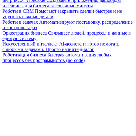
Битрикс24 VibeCode
Создавайте приложения, дашборды
и сервисы для бизнеса за считаные минуты
Роботы в CRM
Помогают закрывать сделки быстрее и не
упускать важные детали
Роботы в задачах
Автоматизируют постановку, распределение
и контроль задач
Оркестрация бизнеса
Связывает людей, процессы и данные в
единую систему
Искусственный интеллект
AI-ассистент готов помогать
с любыми задачами. Просто начните диалог
Роботизация бизнеса
Быстрая автоматизация любых
процессов без программистов (no-code)