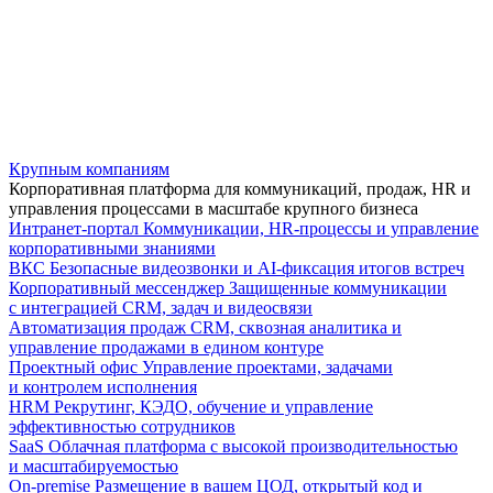
Крупным компаниям
Корпоративная платформа для коммуникаций, продаж, HR и
управления процессами в масштабе крупного бизнеса
Интранет-портал
Коммуникации, HR-процессы и управление
корпоративными знаниями
ВКС
Безопасные видеозвонки и AI-фиксация итогов встреч
Корпоративный мессенджер
Защищенные коммуникации
с интеграцией CRM, задач и видеосвязи
Автоматизация продаж
CRM, сквозная аналитика и
управление продажами в едином контуре
Проектный офис
Управление проектами, задачами
и контролем исполнения
HRM
Рекрутинг, КЭДО, обучение и управление
эффективностью сотрудников
SaaS
Облачная платформа с высокой производительностью
и масштабируемостью
On-premise
Размещение в вашем ЦОД, открытый код и