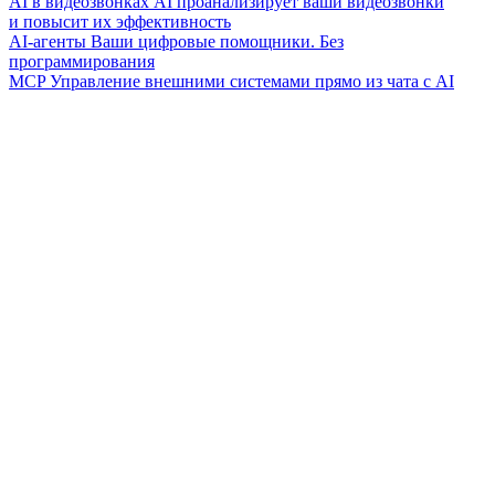
AI в видеозвонках
AI проанализирует ваши видеозвонки
и повысит их эффективность
AI-агенты
Ваши цифровые помощники. Без
программирования
MCP
Управление внешними системами прямо из чата с AI