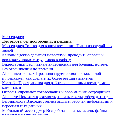
Мессенджер
Для работы без посторонних и рекламы
Мессенджер
Только для вашей компании. Никаких случайных
людей
Каналы
Удобно делиться новостями, проводить опросы и
вовлекать новых сотрудников в работу
Видеозвонки
Бесплатные видеозвонки для больших встреч.
Без ограничений по времени
AI в видеозвонках
Проанализирует созвоны с командой
и подскажет, как сделать их более результативными
Коллабы
Пространства для работы с внешними командами и
клиентами
Опросы
Упрощают согласования и сбор мнений сотрудников
AI в чате
Поможет креативить, писать тексты, обсуждать идеи
Безопасность
Высокая степень защиты рабочей информации и
персональных данных
Мобильный мессенджер
Вся работа — чаты, задачи, файлы —