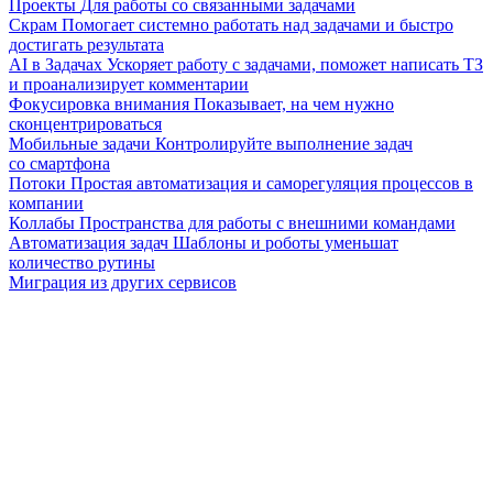
Проекты
Для работы со связанными задачами
Скрам
Помогает системно работать над задачами и быстро
достигать результата
AI в Задачах
Ускоряет работу с задачами, поможет написать ТЗ
и проанализирует комментарии
Фокусировка внимания
Показывает, на чем нужно
сконцентрироваться
Мобильные задачи
Контролируйте выполнение задач
со смартфона
Потоки
Простая автоматизация и саморегуляция процессов в
компании
Коллабы
Пространства для работы с внешними командами
Автоматизация задач
Шаблоны и роботы уменьшат
количество рутины
Миграция из других сервисов