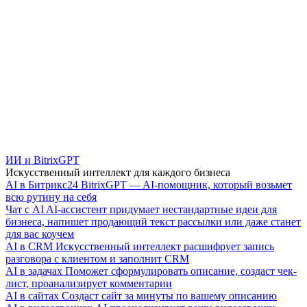
ИИ и BitrixGPT
Искусственный интеллект для каждого бизнеса
AI в Битрикс24
BitrixGPT — AI-помощник, который возьмет
всю рутину на себя
Чат с AI
AI-ассистент придумает нестандартные идеи для
бизнеса, напишет продающий текст рассылки или даже станет
для вас коучем
AI в CRM
Искусственный интеллект расшифрует запись
разговора с клиентом и заполнит CRM
AI в задачах
Поможет сформулировать описание, создаст чек-
лист, проанализирует комментарии
AI в сайтах
Создаст сайт за минуты по вашему описанию