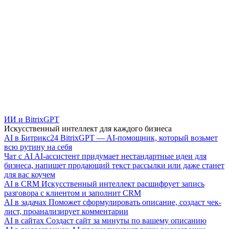
ИИ и BitrixGPT
Искусственный интеллект для каждого бизнеса
AI в Битрикс24
BitrixGPT — AI-помощник, который возьмет
всю рутину на себя
Чат с AI
AI-ассистент придумает нестандартные идеи для
бизнеса, напишет продающий текст рассылки или даже станет
для вас коучем
AI в CRM
Искусственный интеллект расшифрует запись
разговора с клиентом и заполнит CRM
AI в задачах
Поможет сформулировать описание, создаст чек-
лист, проанализирует комментарии
AI в сайтах
Создаст сайт за минуты по вашему описанию