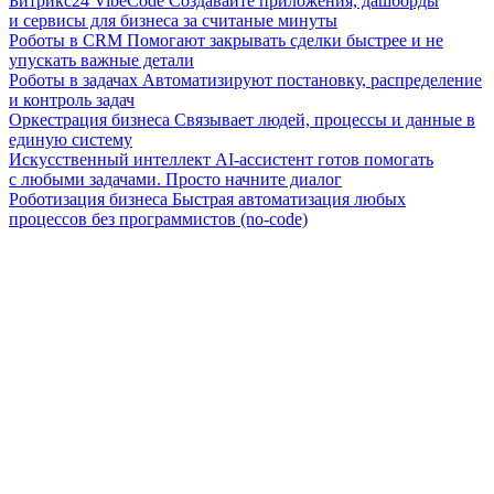
Битрикс24 VibeCode
Создавайте приложения, дашборды
и сервисы для бизнеса за считаные минуты
Роботы в CRM
Помогают закрывать сделки быстрее и не
упускать важные детали
Роботы в задачах
Автоматизируют постановку, распределение
и контроль задач
Оркестрация бизнеса
Связывает людей, процессы и данные в
единую систему
Искусственный интеллект
AI-ассистент готов помогать
с любыми задачами. Просто начните диалог
Роботизация бизнеса
Быстрая автоматизация любых
процессов без программистов (no-code)