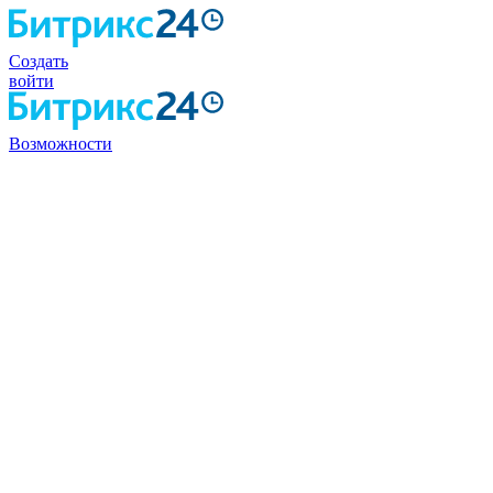
Создать
войти
Возможности