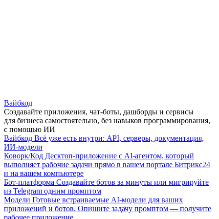
Вайбкод
Создавайте приложения, чат-боты, дашборды и сервисы
для бизнеса самостоятельно, без навыков программирования,
с помощью ИИ
Вайбкод
Всё уже есть внутри: API, серверы, документация,
ИИ-модели
Коворк/Код
Десктоп-приложение с AI-агентом, который
выполняет рабочие задачи прямо в вашем портале Битрикс24
и на вашем компьютере
Бот-платформа
Создавайте ботов за минуты или мигрируйте
из Telegram одним промптом
Модели
Готовые встраиваемые AI-модели для ваших
приложений и ботов. Опишите задачу промптом — получите
рабочее приложение