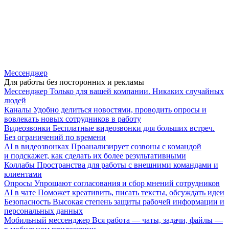
Мессенджер
Для работы без посторонних и рекламы
Мессенджер
Только для вашей компании. Никаких случайных
людей
Каналы
Удобно делиться новостями, проводить опросы и
вовлекать новых сотрудников в работу
Видеозвонки
Бесплатные видеозвонки для больших встреч.
Без ограничений по времени
AI в видеозвонках
Проанализирует созвоны с командой
и подскажет, как сделать их более результативными
Коллабы
Пространства для работы с внешними командами и
клиентами
Опросы
Упрощают согласования и сбор мнений сотрудников
AI в чате
Поможет креативить, писать тексты, обсуждать идеи
Безопасность
Высокая степень защиты рабочей информации и
персональных данных
Мобильный мессенджер
Вся работа — чаты, задачи, файлы —