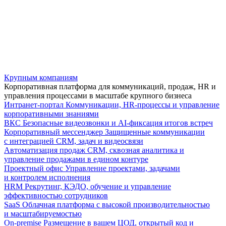
Крупным компаниям
Корпоративная платформа для коммуникаций, продаж, HR и
управления процессами в масштабе крупного бизнеса
Интранет-портал
Коммуникации, HR-процессы и управление
корпоративными знаниями
ВКС
Безопасные видеозвонки и AI-фиксация итогов встреч
Корпоративный мессенджер
Защищенные коммуникации
с интеграцией CRM, задач и видеосвязи
Автоматизация продаж
CRM, сквозная аналитика и
управление продажами в едином контуре
Проектный офис
Управление проектами, задачами
и контролем исполнения
HRM
Рекрутинг, КЭДО, обучение и управление
эффективностью сотрудников
SaaS
Облачная платформа с высокой производительностью
и масштабируемостью
On-premise
Размещение в вашем ЦОД, открытый код и