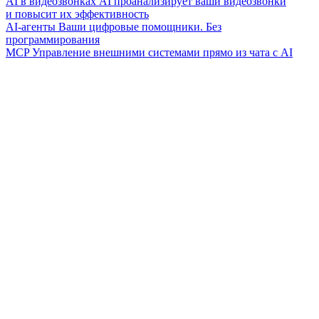
AI в видеозвонках
AI проанализирует ваши видеозвонки
и повысит их эффективность
AI-агенты
Ваши цифровые помощники. Без
программирования
MCP
Управление внешними системами прямо из чата с AI