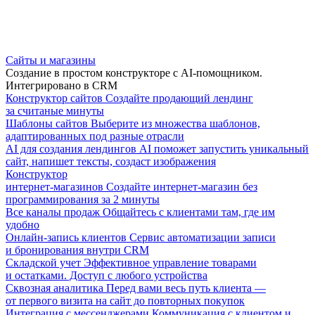
Сайты и магазины
Создание в простом конструкторе с AI-помощником.
Интегрировано в CRM
Конструктор сайтов
Создайте продающий лендинг
за считаные минуты
Шаблоны сайтов
Выберите из множества шаблонов,
адаптированных под разные отрасли
AI для создания лендингов
AI поможет запустить уникальный
сайт, напишет тексты, создаст изображения
Конструктор
интернет-магазинов
Создайте интернет-магазин без
программирования за 2 минуты
Все каналы продаж
Общайтесь с клиентами там, где им
удобно
Онлайн-запись клиентов
Сервис автоматизации записи
и бронирования внутри CRM
Складской учет
Эффективное управление товарами
и остатками. Доступ с любого устройства
Сквозная аналитика
Перед вами весь путь клиента —
от первого визита на сайт до повторных покупок
Интеграция с мессенджерами
Коммуникация с клиентом и