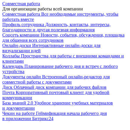
Совместная работа
Для организации работы всей компании
Совместная работа
Все необходимые инструменты, чтобы
работать вместе
Профиль сотрудника
Должность, контакты, интересы,
благодарности и другая полезная информация
Соцсеть компании
Новости, события, обсуждения, площадка
для общения всех сотрудников
Онлайн-доски
Интерактивные онлайн-доски для
визуализации идей
Коллабы
Пространства для работы с внешними командами и
клиентами
Календарь
Планирование рабочего дня и встреч с любого
устройства
Документы онлайн
Встроенный онлайн-редактор для
совместной работы с документами
Диск
Облачный диск компании для рабочих файлов
Почта
Корпоративный почтовый клиент для удобной
коммуникации
База знаний 2.0
Удобное хранение учебных материалов
и документации
Чекин на работе
Геймификация начала рабочего дня
в приложении Битрикс24