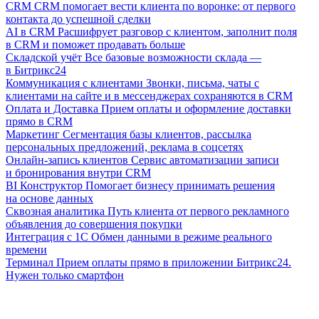
CRM
CRM помогает вести клиента по воронке: от первого
контакта до успешной сделки
AI в CRM
Расшифрует разговор с клиентом, заполнит поля
в CRM и поможет продавать больше
Складской учёт
Все базовые возможности склада —
в Битрикс24
Коммуникация с клиентами
Звонки, письма, чаты с
клиентами на сайте и в мессенджерах сохраняются в CRM
Оплата и Доставка
Прием оплаты и оформление доставки
прямо в CRM
Маркетинг
Сегментация базы клиентов, рассылка
персональных предложений, реклама в соцсетях
Онлайн-запись клиентов
Сервис автоматизации записи
и бронирования внутри CRM
BI Конструктор
Помогает бизнесу принимать решения
на основе данных
Сквозная аналитика
Путь клиента от первого рекламного
объявления до совершения покупки
Интеграция с 1С
Обмен данными в режиме реального
времени
Терминал
Прием оплаты прямо в приложении Битрикс24.
Нужен только смартфон