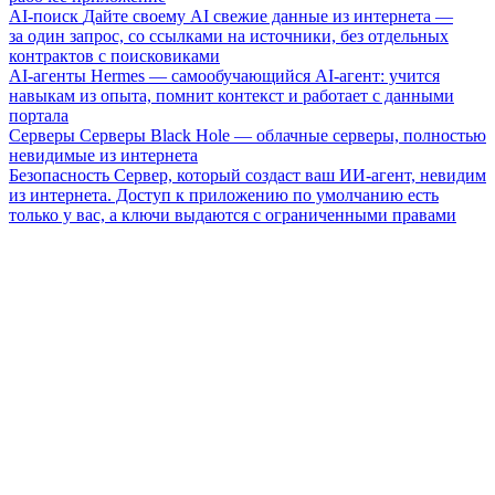
AI-поиск
Дайте своему AI свежие данные из интернета —
за один запрос, со ссылками на источники, без отдельных
контрактов с поисковиками
AI-агенты
Hermes — самообучающийся AI-агент: учится
навыкам из опыта, помнит контекст и работает с данными
портала
Серверы
Серверы Black Hole — облачные серверы, полностью
невидимые из интернета
Безопасность
Сервер, который создаст ваш ИИ-агент, невидим
из интернета. Доступ к приложению по умолчанию есть
только у вас, а ключи выдаются с ограниченными правами