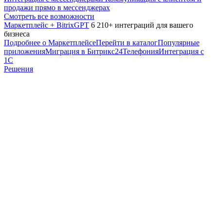
продажи прямо в мессенджерах
Смотреть все возможности
Маркетплейс + BitrixGPT
6 210+ интеграций для вашего
бизнеса
Подробнее о Маркетплейсе
Перейти в каталог
Популярные
приложения
Миграция в Битрикс24
Телефония
Интеграция с
1С
Решения