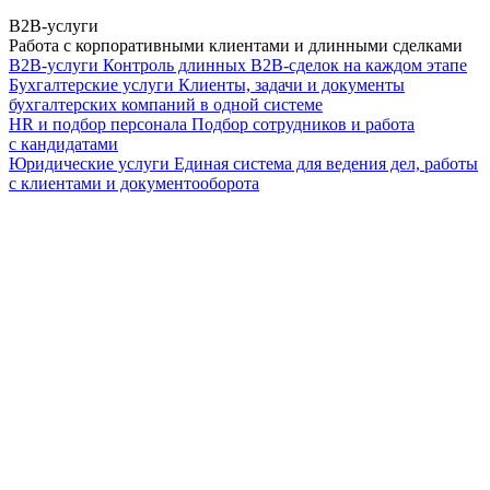
B2B-услуги
Работа с корпоративными клиентами и длинными сделками
B2B-услуги
Контроль длинных B2B-сделок на каждом этапе
Бухгалтерские услуги
Клиенты, задачи и документы
бухгалтерских компаний в одной системе
HR и подбор персонала
Подбор сотрудников и работа
с кандидатами
Юридические услуги
Единая система для ведения дел, работы
с клиентами и документооборота