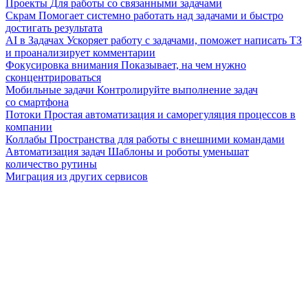
Проекты
Для работы со связанными задачами
Скрам
Помогает системно работать над задачами и быстро
достигать результата
AI в Задачах
Ускоряет работу с задачами, поможет написать ТЗ
и проанализирует комментарии
Фокусировка внимания
Показывает, на чем нужно
сконцентрироваться
Мобильные задачи
Контролируйте выполнение задач
со смартфона
Потоки
Простая автоматизация и саморегуляция процессов в
компании
Коллабы
Пространства для работы с внешними командами
Автоматизация задач
Шаблоны и роботы уменьшат
количество рутины
Миграция из других сервисов