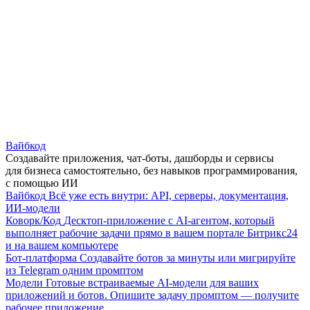
Вайбкод
Создавайте приложения, чат-боты, дашборды и сервисы
для бизнеса самостоятельно, без навыков программирования,
с помощью ИИ
Вайбкод
Всё уже есть внутри: API, серверы, документация,
ИИ-модели
Коворк/Код
Десктоп-приложение с AI-агентом, который
выполняет рабочие задачи прямо в вашем портале Битрикс24
и на вашем компьютере
Бот-платформа
Создавайте ботов за минуты или мигрируйте
из Telegram одним промптом
Модели
Готовые встраиваемые AI-модели для ваших
приложений и ботов. Опишите задачу промптом — получите
рабочее приложение