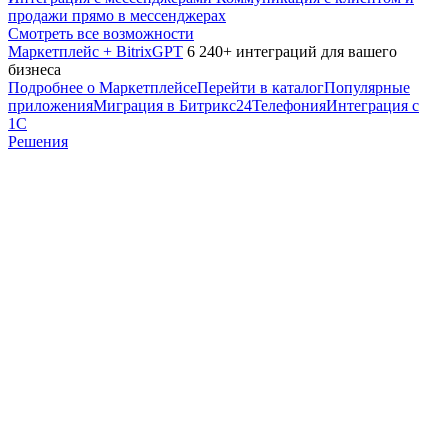
продажи прямо в мессенджерах
Смотреть все возможности
Маркетплейс + BitrixGPT
6 240+ интеграций для вашего
бизнеса
Подробнее о Маркетплейсе
Перейти в каталог
Популярные
приложения
Миграция в Битрикс24
Телефония
Интеграция с
1С
Решения