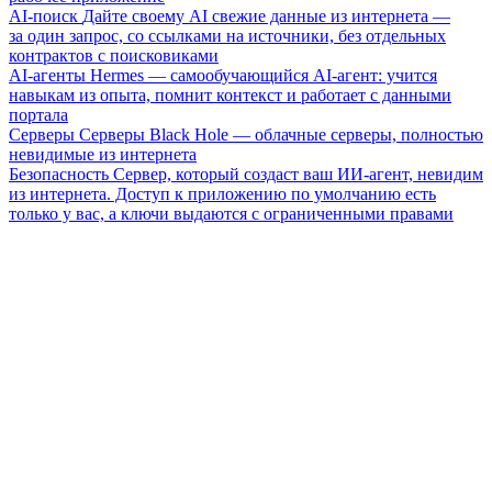
AI-поиск
Дайте своему AI свежие данные из интернета —
за один запрос, со ссылками на источники, без отдельных
контрактов с поисковиками
AI-агенты
Hermes — самообучающийся AI-агент: учится
навыкам из опыта, помнит контекст и работает с данными
портала
Серверы
Серверы Black Hole — облачные серверы, полностью
невидимые из интернета
Безопасность
Сервер, который создаст ваш ИИ-агент, невидим
из интернета. Доступ к приложению по умолчанию есть
только у вас, а ключи выдаются с ограниченными правами