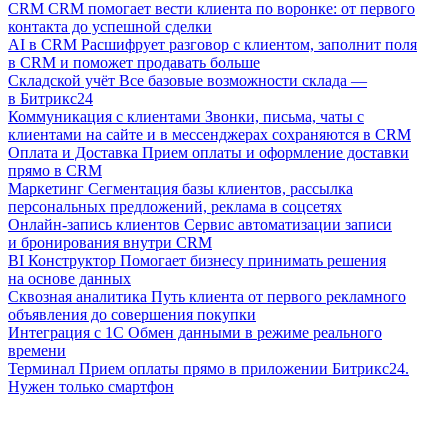
CRM
CRM помогает вести клиента по воронке: от первого
контакта до успешной сделки
AI в CRM
Расшифрует разговор с клиентом, заполнит поля
в CRM и поможет продавать больше
Складской учёт
Все базовые возможности склада —
в Битрикс24
Коммуникация с клиентами
Звонки, письма, чаты с
клиентами на сайте и в мессенджерах сохраняются в CRM
Оплата и Доставка
Прием оплаты и оформление доставки
прямо в CRM
Маркетинг
Сегментация базы клиентов, рассылка
персональных предложений, реклама в соцсетях
Онлайн-запись клиентов
Сервис автоматизации записи
и бронирования внутри CRM
BI Конструктор
Помогает бизнесу принимать решения
на основе данных
Сквозная аналитика
Путь клиента от первого рекламного
объявления до совершения покупки
Интеграция с 1С
Обмен данными в режиме реального
времени
Терминал
Прием оплаты прямо в приложении Битрикс24.
Нужен только смартфон