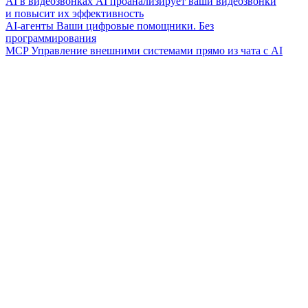
AI в видеозвонках
AI проанализирует ваши видеозвонки
и повысит их эффективность
AI-агенты
Ваши цифровые помощники. Без
программирования
MCP
Управление внешними системами прямо из чата с AI