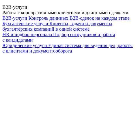
B2B-услуги
Работа с корпоративными клиентами и длинными сделками
B2B-услуги
Контроль длинных B2B-сделок на каждом этапе
Бухгалтерские услуги
Клиенты, задачи и документы
бухгалтерских компаний в одной системе
HR и подбор персонала
Подбор сотрудников и работа
с кандидатами
Юридические услуги
Единая система для ведения дел, работы
с клиентами и документооборота