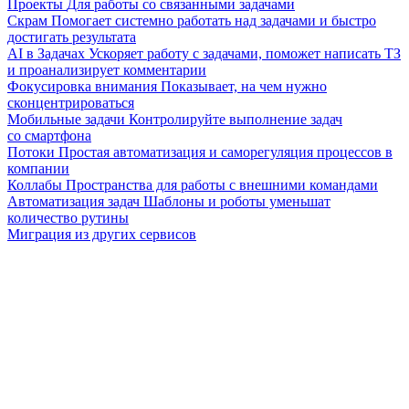
Проекты
Для работы со связанными задачами
Скрам
Помогает системно работать над задачами и быстро
достигать результата
AI в Задачах
Ускоряет работу с задачами, поможет написать ТЗ
и проанализирует комментарии
Фокусировка внимания
Показывает, на чем нужно
сконцентрироваться
Мобильные задачи
Контролируйте выполнение задач
со смартфона
Потоки
Простая автоматизация и саморегуляция процессов в
компании
Коллабы
Пространства для работы с внешними командами
Автоматизация задач
Шаблоны и роботы уменьшат
количество рутины
Миграция из других сервисов