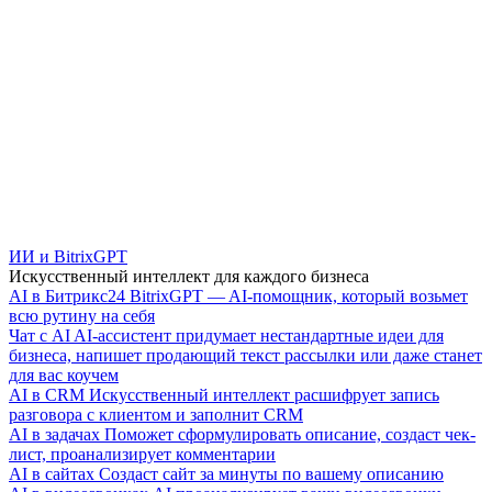
ИИ и BitrixGPT
Искусственный интеллект для каждого бизнеса
AI в Битрикс24
BitrixGPT — AI-помощник, который возьмет
всю рутину на себя
Чат с AI
AI-ассистент придумает нестандартные идеи для
бизнеса, напишет продающий текст рассылки или даже станет
для вас коучем
AI в CRM
Искусственный интеллект расшифрует запись
разговора с клиентом и заполнит CRM
AI в задачах
Поможет сформулировать описание, создаст чек-
лист, проанализирует комментарии
AI в сайтах
Создаст сайт за минуты по вашему описанию