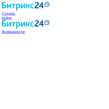
Создать
войти
Возможности