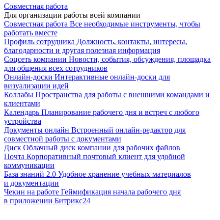
Совместная работа
Для организации работы всей компании
Совместная работа
Все необходимые инструменты, чтобы
работать вместе
Профиль сотрудника
Должность, контакты, интересы,
благодарности и другая полезная информация
Соцсеть компании
Новости, события, обсуждения, площадка
для общения всех сотрудников
Онлайн-доски
Интерактивные онлайн-доски для
визуализации идей
Коллабы
Пространства для работы с внешними командами и
клиентами
Календарь
Планирование рабочего дня и встреч с любого
устройства
Документы онлайн
Встроенный онлайн-редактор для
совместной работы с документами
Диск
Облачный диск компании для рабочих файлов
Почта
Корпоративный почтовый клиент для удобной
коммуникации
База знаний 2.0
Удобное хранение учебных материалов
и документации
Чекин на работе
Геймификация начала рабочего дня
в приложении Битрикс24