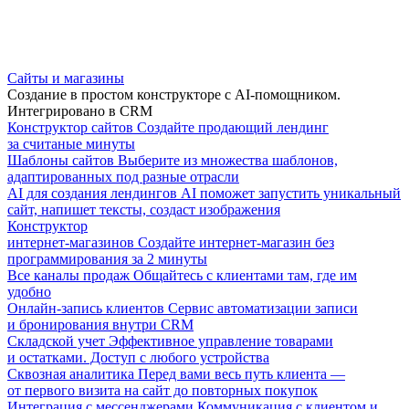
Сайты и магазины
Создание в простом конструкторе с AI-помощником.
Интегрировано в CRM
Конструктор сайтов
Создайте продающий лендинг
за считаные минуты
Шаблоны сайтов
Выберите из множества шаблонов,
адаптированных под разные отрасли
AI для создания лендингов
AI поможет запустить уникальный
сайт, напишет тексты, создаст изображения
Конструктор
интернет-магазинов
Создайте интернет-магазин без
программирования за 2 минуты
Все каналы продаж
Общайтесь с клиентами там, где им
удобно
Онлайн-запись клиентов
Сервис автоматизации записи
и бронирования внутри CRM
Складской учет
Эффективное управление товарами
и остатками. Доступ с любого устройства
Сквозная аналитика
Перед вами весь путь клиента —
от первого визита на сайт до повторных покупок
Интеграция с мессенджерами
Коммуникация с клиентом и