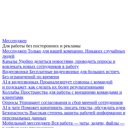
Мессенджер
Для работы без посторонних и рекламы
Мессенджер
Только для вашей компании. Никаких случайных
людей
Каналы
Удобно делиться новостями, проводить опросы и
вовлекать новых сотрудников в работу
Видеозвонки
Бесплатные видеозвонки для больших встреч.
Без ограничений по времени
AI в видеозвонках
Проанализирует созвоны с командой
и подскажет, как сделать их более результативными
Коллабы
Пространства для работы с внешними командами и
клиентами
Опросы
Упрощают согласования и сбор мнений сотрудников
AI в чате
Поможет креативить, писать тексты, обсуждать идеи
Безопасность
Высокая степень защиты рабочей информации и
персональных данных
Мобильный мессенджер
Вся работа — чаты, задачи, файлы —