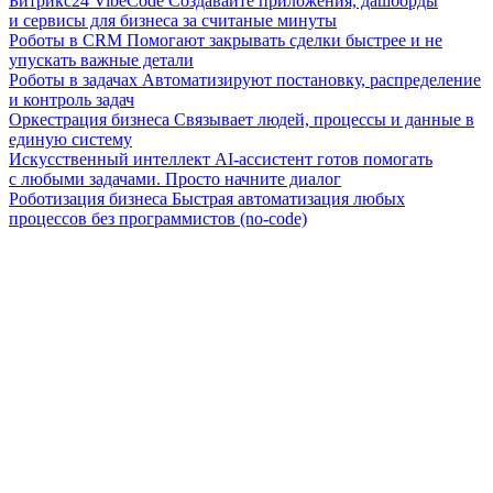
Битрикс24 VibeCode
Создавайте приложения, дашборды
и сервисы для бизнеса за считаные минуты
Роботы в CRM
Помогают закрывать сделки быстрее и не
упускать важные детали
Роботы в задачах
Автоматизируют постановку, распределение
и контроль задач
Оркестрация бизнеса
Связывает людей, процессы и данные в
единую систему
Искусственный интеллект
AI-ассистент готов помогать
с любыми задачами. Просто начните диалог
Роботизация бизнеса
Быстрая автоматизация любых
процессов без программистов (no-code)