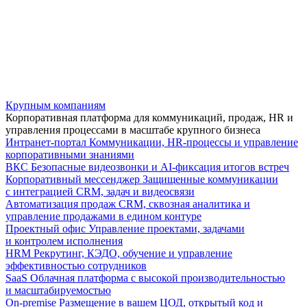
Крупным компаниям
Корпоративная платформа для коммуникаций, продаж, HR и
управления процессами в масштабе крупного бизнеса
Интранет-портал
Коммуникации, HR-процессы и управление
корпоративными знаниями
ВКС
Безопасные видеозвонки и AI-фиксация итогов встреч
Корпоративный мессенджер
Защищенные коммуникации
с интеграцией CRM, задач и видеосвязи
Автоматизация продаж
CRM, сквозная аналитика и
управление продажами в едином контуре
Проектный офис
Управление проектами, задачами
и контролем исполнения
HRM
Рекрутинг, КЭДО, обучение и управление
эффективностью сотрудников
SaaS
Облачная платформа с высокой производительностью
и масштабируемостью
On-premise
Размещение в вашем ЦОД, открытый код и