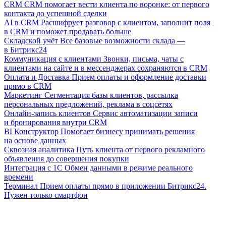
CRM
CRM помогает вести клиента по воронке: от первого
контакта до успешной сделки
AI в CRM
Расшифрует разговор с клиентом, заполнит поля
в CRM и поможет продавать больше
Складской учёт
Все базовые возможности склада —
в Битрикс24
Коммуникация с клиентами
Звонки, письма, чаты с
клиентами на сайте и в мессенджерах сохраняются в CRM
Оплата и Доставка
Прием оплаты и оформление доставки
прямо в CRM
Маркетинг
Сегментация базы клиентов, рассылка
персональных предложений, реклама в соцсетях
Онлайн-запись клиентов
Сервис автоматизации записи
и бронирования внутри CRM
BI Конструктор
Помогает бизнесу принимать решения
на основе данных
Сквозная аналитика
Путь клиента от первого рекламного
объявления до совершения покупки
Интеграция с 1С
Обмен данными в режиме реального
времени
Терминал
Прием оплаты прямо в приложении Битрикс24.
Нужен только смартфон