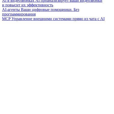
AI в видеозвонках
AI проанализирует ваши видеозвонки
и повысит их эффективность
AI-агенты
Ваши цифровые помощники. Без
программирования
MCP
Управление внешними системами прямо из чата с AI