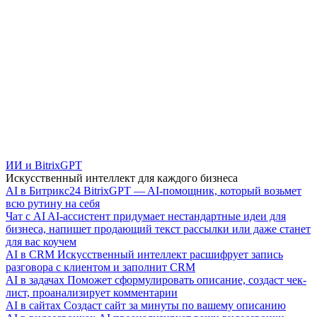
ИИ и BitrixGPT
Искусственный интеллект для каждого бизнеса
AI в Битрикс24
BitrixGPT — AI-помощник, который возьмет
всю рутину на себя
Чат с AI
AI-ассистент придумает нестандартные идеи для
бизнеса, напишет продающий текст рассылки или даже станет
для вас коучем
AI в CRM
Искусственный интеллект расшифрует запись
разговора с клиентом и заполнит CRM
AI в задачах
Поможет сформулировать описание, создаст чек-
лист, проанализирует комментарии
AI в сайтах
Создаст сайт за минуты по вашему описанию