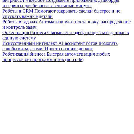
Битрикс24 VibeCode
Создавайте приложения, дашборды
и сервисы для бизнеса за считаные минуты
Роботы в CRM
Помогают закрывать сделки быстрее и не
упускать важные детали
Роботы в задачах
Автоматизируют постановку, распределение
и контроль задач
Оркестрация бизнеса
Связывает людей, процессы и данные в
единую систему
Искусственный интеллект
AI-ассистент готов помогать
с любыми задачами. Просто начните диалог
Роботизация бизнеса
Быстрая автоматизация любых
процессов без программистов (no-code)