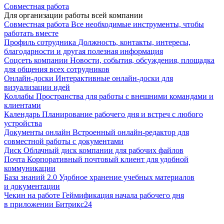
Совместная работа
Для организации работы всей компании
Совместная работа
Все необходимые инструменты, чтобы
работать вместе
Профиль сотрудника
Должность, контакты, интересы,
благодарности и другая полезная информация
Соцсеть компании
Новости, события, обсуждения, площадка
для общения всех сотрудников
Онлайн-доски
Интерактивные онлайн-доски для
визуализации идей
Коллабы
Пространства для работы с внешними командами и
клиентами
Календарь
Планирование рабочего дня и встреч с любого
устройства
Документы онлайн
Встроенный онлайн-редактор для
совместной работы с документами
Диск
Облачный диск компании для рабочих файлов
Почта
Корпоративный почтовый клиент для удобной
коммуникации
База знаний 2.0
Удобное хранение учебных материалов
и документации
Чекин на работе
Геймификация начала рабочего дня
в приложении Битрикс24