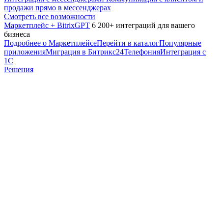
продажи прямо в мессенджерах
Смотреть все возможности
Маркетплейс + BitrixGPT
6 200+ интеграций для вашего
бизнеса
Подробнее о Маркетплейсе
Перейти в каталог
Популярные
приложения
Миграция в Битрикс24
Телефония
Интеграция с
1С
Решения