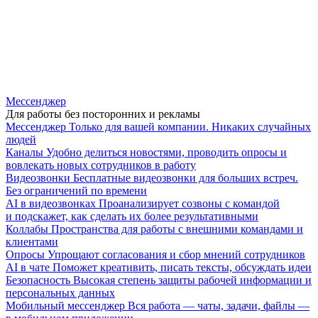
Мессенджер
Для работы без посторонних и рекламы
Мессенджер
Только для вашей компании. Никаких случайных
людей
Каналы
Удобно делиться новостями, проводить опросы и
вовлекать новых сотрудников в работу
Видеозвонки
Бесплатные видеозвонки для больших встреч.
Без ограничений по времени
AI в видеозвонках
Проанализирует созвоны с командой
и подскажет, как сделать их более результативными
Коллабы
Пространства для работы с внешними командами и
клиентами
Опросы
Упрощают согласования и сбор мнений сотрудников
AI в чате
Поможет креативить, писать тексты, обсуждать идеи
Безопасность
Высокая степень защиты рабочей информации и
персональных данных
Мобильный мессенджер
Вся работа — чаты, задачи, файлы —