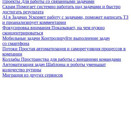
Проекты
Для работы со связанными задачами
Скрам
Помогает системно работать над задачами и быстро
достигать результата
AI в Задачах
Ускоряет работу с задачами, поможет написать ТЗ
и проанализирует комментарии
Фокусировка внимания
Показывает, на чем нужно
сконцентрироваться
Мобильные задачи
Контролируйте выполнение задач
со смартфона
Потоки
Простая автоматизация и саморегуляция процессов в
компании
Коллабы
Пространства для работы с внешними командами
Автоматизация задач
Шаблоны и роботы уменьшат
количество рутины
Миграция из других сервисов