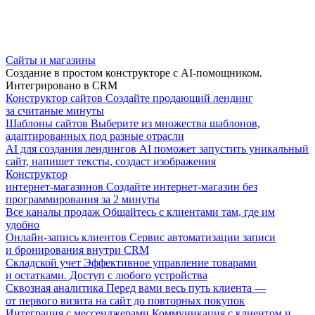
Сайты и магазины
Создание в простом конструкторе с AI-помощником.
Интегрировано в CRM
Конструктор сайтов
Создайте продающий лендинг
за считаные минуты
Шаблоны сайтов
Выберите из множества шаблонов,
адаптированных под разные отрасли
AI для создания лендингов
AI поможет запустить уникальный
сайт, напишет тексты, создаст изображения
Конструктор
интернет-магазинов
Создайте интернет-магазин без
программирования за 2 минуты
Все каналы продаж
Общайтесь с клиентами там, где им
удобно
Онлайн-запись клиентов
Сервис автоматизации записи
и бронирования внутри CRM
Складской учет
Эффективное управление товарами
и остатками. Доступ с любого устройства
Сквозная аналитика
Перед вами весь путь клиента —
от первого визита на сайт до повторных покупок
Интеграция с мессенджерами
Коммуникация с клиентом и