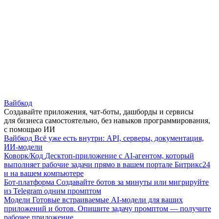
Вайбкод
Создавайте приложения, чат-боты, дашборды и сервисы
для бизнеса самостоятельно, без навыков программирования,
с помощью ИИ
Вайбкод
Всё уже есть внутри: API, серверы, документация,
ИИ-модели
Коворк/Код
Десктоп-приложение с AI-агентом, который
выполняет рабочие задачи прямо в вашем портале Битрикс24
и на вашем компьютере
Бот-платформа
Создавайте ботов за минуты или мигрируйте
из Telegram одним промптом
Модели
Готовые встраиваемые AI-модели для ваших
приложений и ботов. Опишите задачу промптом — получите
рабочее приложение