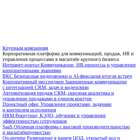
Крупным компаниям
Корпоративная платформа для коммуникаций, продаж, HR и
управления процессами в масштабе крупного бизнеса
Интранет-портал
Коммуникации, HR-процессы и управление
корпоративными знаниями
ВКС
Безопасные видеозвонки и AI-фиксация итогов встреч
Корпоративный мессенджер
Защищенные коммуникации
с интеграцией CRM, задач и видеосвязи
Автоматизация продаж
CRM, сквозная аналитика и
управление продажами в едином контуре
Проектный офис
Управление проектами, задачами
и контролем исполнения
HRM
Рекрутинг, КЭДО, обучение и управление
эффективностью сотрудников
SaaS
Облачная платформа с высокой производительностью
и масштабируемостью
On-premise
Размещение в вашем ЦОД, открытый код и