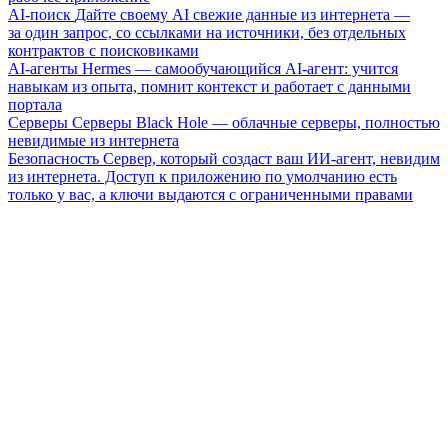
AI-поиск
Дайте своему AI свежие данные из интернета —
за один запрос, со ссылками на источники, без отдельных
контрактов с поисковиками
AI-агенты
Hermes — самообучающийся AI-агент: учится
навыкам из опыта, помнит контекст и работает с данными
портала
Серверы
Серверы Black Hole — облачные серверы, полностью
невидимые из интернета
Безопасность
Сервер, который создаст ваш ИИ-агент, невидим
из интернета. Доступ к приложению по умолчанию есть
только у вас, а ключи выдаются с ограниченными правами