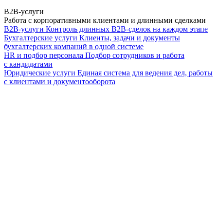
B2B-услуги
Работа с корпоративными клиентами и длинными сделками
B2B-услуги
Контроль длинных B2B-сделок на каждом этапе
Бухгалтерские услуги
Клиенты, задачи и документы
бухгалтерских компаний в одной системе
HR и подбор персонала
Подбор сотрудников и работа
с кандидатами
Юридические услуги
Единая система для ведения дел, работы
с клиентами и документооборота