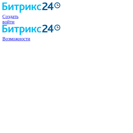
Создать
войти
Возможности