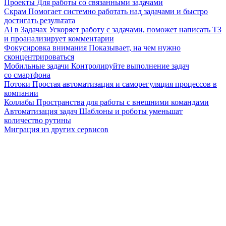
Проекты
Для работы со связанными задачами
Скрам
Помогает системно работать над задачами и быстро
достигать результата
AI в Задачах
Ускоряет работу с задачами, поможет написать ТЗ
и проанализирует комментарии
Фокусировка внимания
Показывает, на чем нужно
сконцентрироваться
Мобильные задачи
Контролируйте выполнение задач
со смартфона
Потоки
Простая автоматизация и саморегуляция процессов в
компании
Коллабы
Пространства для работы с внешними командами
Автоматизация задач
Шаблоны и роботы уменьшат
количество рутины
Миграция из других сервисов