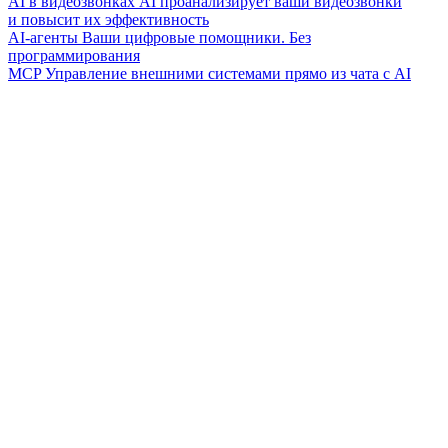
AI в видеозвонках
AI проанализирует ваши видеозвонки
и повысит их эффективность
AI-агенты
Ваши цифровые помощники. Без
программирования
MCP
Управление внешними системами прямо из чата с AI