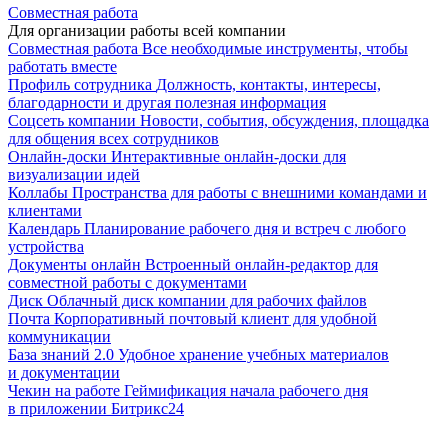
Совместная работа
Для организации работы всей компании
Совместная работа
Все необходимые инструменты, чтобы
работать вместе
Профиль сотрудника
Должность, контакты, интересы,
благодарности и другая полезная информация
Соцсеть компании
Новости, события, обсуждения, площадка
для общения всех сотрудников
Онлайн-доски
Интерактивные онлайн-доски для
визуализации идей
Коллабы
Пространства для работы с внешними командами и
клиентами
Календарь
Планирование рабочего дня и встреч с любого
устройства
Документы онлайн
Встроенный онлайн-редактор для
совместной работы с документами
Диск
Облачный диск компании для рабочих файлов
Почта
Корпоративный почтовый клиент для удобной
коммуникации
База знаний 2.0
Удобное хранение учебных материалов
и документации
Чекин на работе
Геймификация начала рабочего дня
в приложении Битрикс24