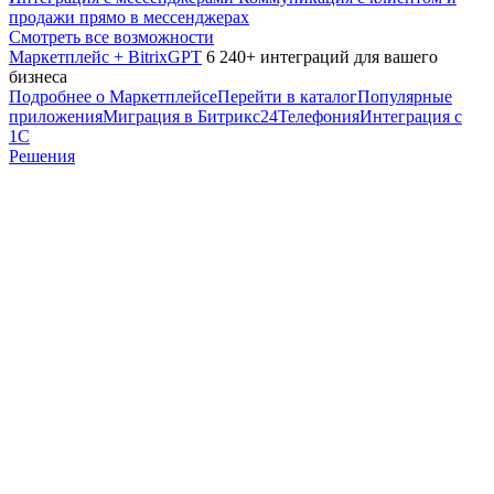
продажи прямо в мессенджерах
Смотреть все возможности
Маркетплейс + BitrixGPT
6 240+ интеграций для вашего
бизнеса
Подробнее о Маркетплейсе
Перейти в каталог
Популярные
приложения
Миграция в Битрикс24
Телефония
Интеграция с
1С
Решения