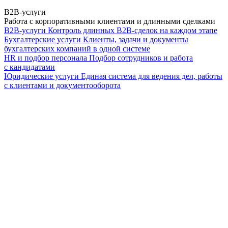
B2B-услуги
Работа с корпоративными клиентами и длинными сделками
B2B-услуги
Контроль длинных B2B-сделок на каждом этапе
Бухгалтерские услуги
Клиенты, задачи и документы
бухгалтерских компаний в одной системе
HR и подбор персонала
Подбор сотрудников и работа
с кандидатами
Юридические услуги
Единая система для ведения дел, работы
с клиентами и документооборота