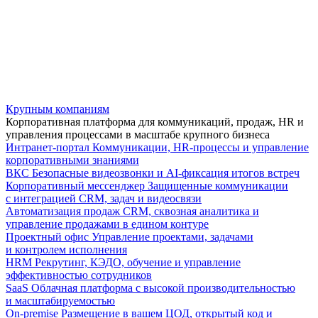
Крупным компаниям
Корпоративная платформа для коммуникаций, продаж, HR и
управления процессами в масштабе крупного бизнеса
Интранет-портал
Коммуникации, HR-процессы и управление
корпоративными знаниями
ВКС
Безопасные видеозвонки и AI-фиксация итогов встреч
Корпоративный мессенджер
Защищенные коммуникации
с интеграцией CRM, задач и видеосвязи
Автоматизация продаж
CRM, сквозная аналитика и
управление продажами в едином контуре
Проектный офис
Управление проектами, задачами
и контролем исполнения
HRM
Рекрутинг, КЭДО, обучение и управление
эффективностью сотрудников
SaaS
Облачная платформа с высокой производительностью
и масштабируемостью
On-premise
Размещение в вашем ЦОД, открытый код и