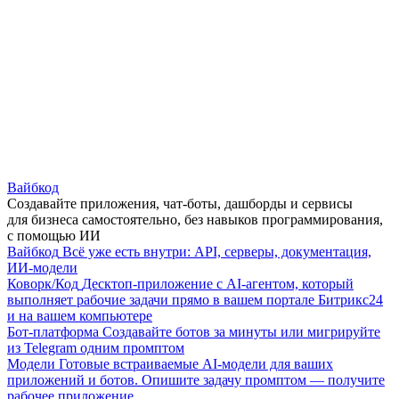
Вайбкод
Создавайте приложения, чат-боты, дашборды и сервисы
для бизнеса самостоятельно, без навыков программирования,
с помощью ИИ
Вайбкод
Всё уже есть внутри: API, серверы, документация,
ИИ-модели
Коворк/Код
Десктоп-приложение с AI-агентом, который
выполняет рабочие задачи прямо в вашем портале Битрикс24
и на вашем компьютере
Бот-платформа
Создавайте ботов за минуты или мигрируйте
из Telegram одним промптом
Модели
Готовые встраиваемые AI-модели для ваших
приложений и ботов. Опишите задачу промптом — получите
рабочее приложение