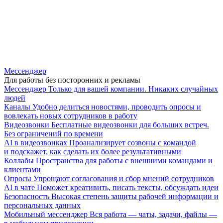
Мессенджер
Для работы без посторонних и рекламы
Мессенджер
Только для вашей компании. Никаких случайных
людей
Каналы
Удобно делиться новостями, проводить опросы и
вовлекать новых сотрудников в работу
Видеозвонки
Бесплатные видеозвонки для больших встреч.
Без ограничений по времени
AI в видеозвонках
Проанализирует созвоны с командой
и подскажет, как сделать их более результативными
Коллабы
Пространства для работы с внешними командами и
клиентами
Опросы
Упрощают согласования и сбор мнений сотрудников
AI в чате
Поможет креативить, писать тексты, обсуждать идеи
Безопасность
Высокая степень защиты рабочей информации и
персональных данных
Мобильный мессенджер
Вся работа — чаты, задачи, файлы —