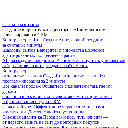
Сайты и магазины
Создание в простом конструкторе с AI-помощником.
Интегрировано в CRM
Конструктор сайтов
Создайте продающий лендинг
за считаные минуты
Шаблоны сайтов
Выберите из множества шаблонов,
адаптированных под разные отрасли
AI для создания лендингов
AI поможет запустить уникальный
сайт, напишет тексты, создаст изображения
Конструктор
интернет-магазинов
Создайте интернет-магазин без
программирования за 2 минуты
Все каналы продаж
Общайтесь с клиентами там, где им
удобно
Онлайн-запись клиентов
Сервис автоматизации записи
и бронирования внутри CRM
Складской учет
Эффективное управление товарами
и остатками. Доступ с любого устройства
Сквозная аналитика
Перед вами весь путь клиента —
от первого визита на сайт до повторных покупок
Интеграция с мессенджерами
Коммуникация с клиентом и