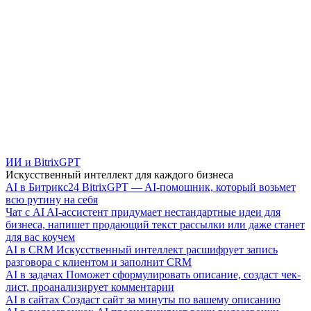
ИИ и BitrixGPT
Искусственный интеллект для каждого бизнеса
AI в Битрикс24
BitrixGPT — AI-помощник, который возьмет
всю рутину на себя
Чат с AI
AI-ассистент придумает нестандартные идеи для
бизнеса, напишет продающий текст рассылки или даже станет
для вас коучем
AI в CRM
Искусственный интеллект расшифрует запись
разговора с клиентом и заполнит CRM
AI в задачах
Поможет сформулировать описание, создаст чек-
лист, проанализирует комментарии
AI в сайтах
Создаст сайт за минуты по вашему описанию