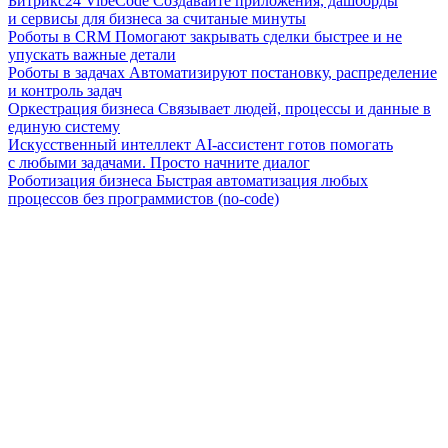
Битрикс24 VibeCode
Создавайте приложения, дашборды
и сервисы для бизнеса за считаные минуты
Роботы в CRM
Помогают закрывать сделки быстрее и не
упускать важные детали
Роботы в задачах
Автоматизируют постановку, распределение
и контроль задач
Оркестрация бизнеса
Связывает людей, процессы и данные в
единую систему
Искусственный интеллект
AI-ассистент готов помогать
с любыми задачами. Просто начните диалог
Роботизация бизнеса
Быстрая автоматизация любых
процессов без программистов (no-code)