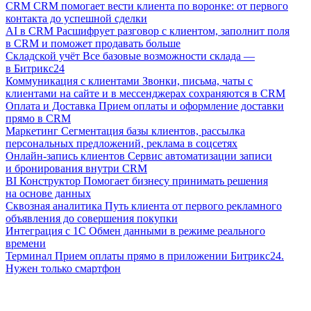
CRM
CRM помогает вести клиента по воронке: от первого
контакта до успешной сделки
AI в CRM
Расшифрует разговор с клиентом, заполнит поля
в CRM и поможет продавать больше
Складской учёт
Все базовые возможности склада —
в Битрикс24
Коммуникация с клиентами
Звонки, письма, чаты с
клиентами на сайте и в мессенджерах сохраняются в CRM
Оплата и Доставка
Прием оплаты и оформление доставки
прямо в CRM
Маркетинг
Сегментация базы клиентов, рассылка
персональных предложений, реклама в соцсетях
Онлайн-запись клиентов
Сервис автоматизации записи
и бронирования внутри CRM
BI Конструктор
Помогает бизнесу принимать решения
на основе данных
Сквозная аналитика
Путь клиента от первого рекламного
объявления до совершения покупки
Интеграция с 1С
Обмен данными в режиме реального
времени
Терминал
Прием оплаты прямо в приложении Битрикс24.
Нужен только смартфон