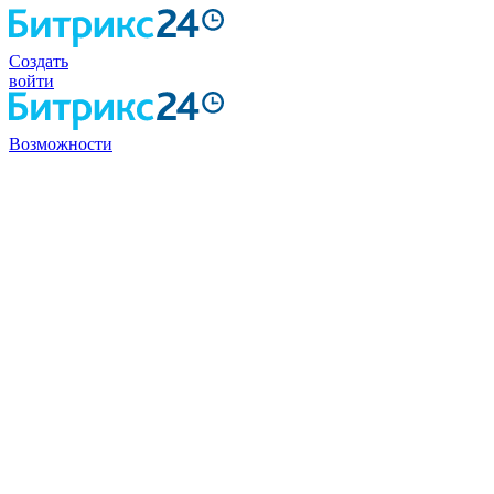
Создать
войти
Возможности