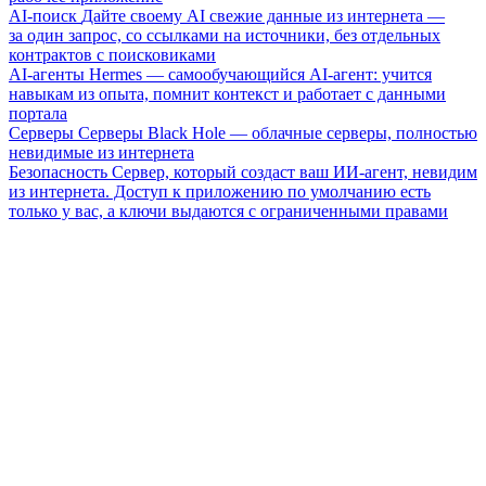
AI-поиск
Дайте своему AI свежие данные из интернета —
за один запрос, со ссылками на источники, без отдельных
контрактов с поисковиками
AI-агенты
Hermes — самообучающийся AI-агент: учится
навыкам из опыта, помнит контекст и работает с данными
портала
Серверы
Серверы Black Hole — облачные серверы, полностью
невидимые из интернета
Безопасность
Сервер, который создаст ваш ИИ-агент, невидим
из интернета. Доступ к приложению по умолчанию есть
только у вас, а ключи выдаются с ограниченными правами