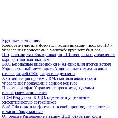
Крупным компаниям
Корпоративная платформа для коммуникаций, продаж, HR и
управления процессами в масштабе крупного бизнеса
Интранет-портал
Коммуникации, HR-процессы и управление
корпоративными знаниями
ВКС
Безопасные видеозвонки и AI-фиксация итогов встреч
Корпоративный мессенджер
Защищенные коммуникации
с интеграцией CRM, задач и видеосвязи
Автоматизация продаж
CRM, сквозная аналитика и
управление продажами в едином контуре
Проектный офис
Управление проектами, задачами
и контролем исполнения
HRM
Рекрутинг, КЭДО, обучение и управление
эффективностью сотрудников
SaaS
Облачная платформа с высокой производительностью
и масштабируемостью
On-premise
Размещение в вашем ЦОД, открытый код и