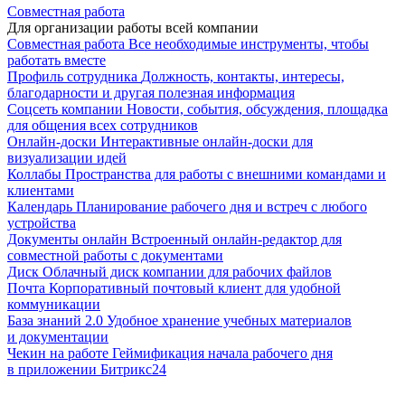
Совместная работа
Для организации работы всей компании
Совместная работа
Все необходимые инструменты, чтобы
работать вместе
Профиль сотрудника
Должность, контакты, интересы,
благодарности и другая полезная информация
Соцсеть компании
Новости, события, обсуждения, площадка
для общения всех сотрудников
Онлайн-доски
Интерактивные онлайн-доски для
визуализации идей
Коллабы
Пространства для работы с внешними командами и
клиентами
Календарь
Планирование рабочего дня и встреч с любого
устройства
Документы онлайн
Встроенный онлайн-редактор для
совместной работы с документами
Диск
Облачный диск компании для рабочих файлов
Почта
Корпоративный почтовый клиент для удобной
коммуникации
База знаний 2.0
Удобное хранение учебных материалов
и документации
Чекин на работе
Геймификация начала рабочего дня
в приложении Битрикс24