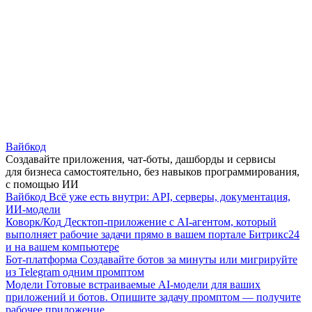
Вайбкод
Создавайте приложения, чат-боты, дашборды и сервисы
для бизнеса самостоятельно, без навыков программирования,
с помощью ИИ
Вайбкод
Всё уже есть внутри: API, серверы, документация,
ИИ-модели
Коворк/Код
Десктоп-приложение с AI-агентом, который
выполняет рабочие задачи прямо в вашем портале Битрикс24
и на вашем компьютере
Бот-платформа
Создавайте ботов за минуты или мигрируйте
из Telegram одним промптом
Модели
Готовые встраиваемые AI-модели для ваших
приложений и ботов. Опишите задачу промптом — получите
рабочее приложение