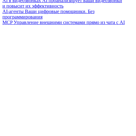
AI в видеозвонках
AI проанализирует ваши видеозвонки
и повысит их эффективность
AI-агенты
Ваши цифровые помощники. Без
программирования
MCP
Управление внешними системами прямо из чата с AI