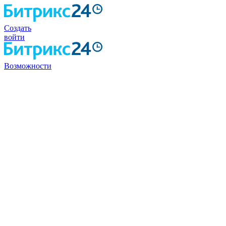
Создать
войти
Возможности