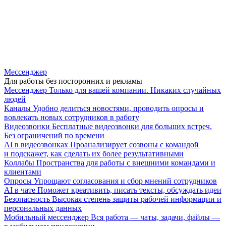
Мессенджер
Для работы без посторонних и рекламы
Мессенджер
Только для вашей компании. Никаких случайных
людей
Каналы
Удобно делиться новостями, проводить опросы и
вовлекать новых сотрудников в работу
Видеозвонки
Бесплатные видеозвонки для больших встреч.
Без ограничений по времени
AI в видеозвонках
Проанализирует созвоны с командой
и подскажет, как сделать их более результативными
Коллабы
Пространства для работы с внешними командами и
клиентами
Опросы
Упрощают согласования и сбор мнений сотрудников
AI в чате
Поможет креативить, писать тексты, обсуждать идеи
Безопасность
Высокая степень защиты рабочей информации и
персональных данных
Мобильный мессенджер
Вся работа — чаты, задачи, файлы —