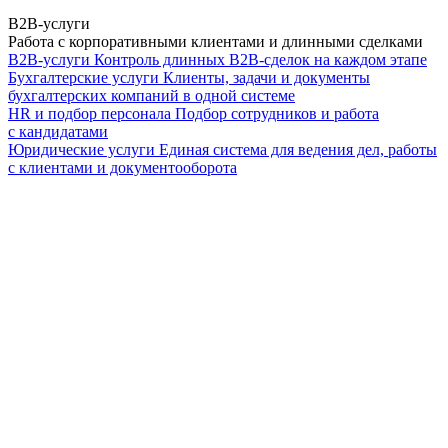
B2B-услуги
Работа с корпоративными клиентами и длинными сделками
B2B-услуги
Контроль длинных B2B-сделок на каждом этапе
Бухгалтерские услуги
Клиенты, задачи и документы
бухгалтерских компаний в одной системе
HR и подбор персонала
Подбор сотрудников и работа
с кандидатами
Юридические услуги
Единая система для ведения дел, работы
с клиентами и документооборота