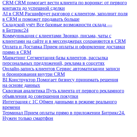
CRM
CRM помогает вести клиента по воронке: от первого
контакта до успешной сделки
AI в CRM
Расшифрует разговор с клиентом, заполнит поля
в CRM и поможет продавать больше
Складской учёт
Все базовые возможности склада —
в Битрикс24
Коммуникация с клиентами
Звонки, письма, чаты с
клиентами на сайте и в мессенджерах сохраняются в CRM
Оплата и Доставка
Прием оплаты и оформление доставки
прямо в CRM
Маркетинг
Сегментация базы клиентов, рассылка
персональных предложений, реклама в соцсетях
Онлайн-запись клиентов
Сервис автоматизации записи
и бронирования внутри CRM
BI Конструктор
Помогает бизнесу принимать решения
на основе данных
Сквозная аналитика
Путь клиента от первого рекламного
объявления до совершения покупки
Интеграция с 1С
Обмен данными в режиме реального
времени
Терминал
Прием оплаты прямо в приложении Битрикс24.
Нужен только смартфон