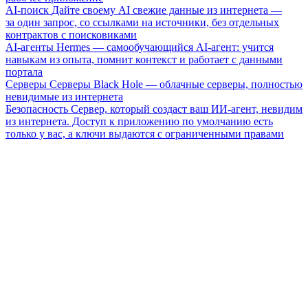
AI-поиск
Дайте своему AI свежие данные из интернета —
за один запрос, со ссылками на источники, без отдельных
контрактов с поисковиками
AI-агенты
Hermes — самообучающийся AI-агент: учится
навыкам из опыта, помнит контекст и работает с данными
портала
Серверы
Серверы Black Hole — облачные серверы, полностью
невидимые из интернета
Безопасность
Сервер, который создаст ваш ИИ-агент, невидим
из интернета. Доступ к приложению по умолчанию есть
только у вас, а ключи выдаются с ограниченными правами