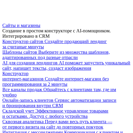
Сайты и магазины
Создание в простом конструкторе с AI-помощником.
Интегрировано в CRM
Конструктор сайтов
Создайте продающий лендинг
за считаные минуты
Шаблоны сайтов
Выберите из множества шаблонов,
адаптированных под разные отрасли
AI для создания лендингов
AI поможет запустить уникальный
сайт, напишет тексты, создаст изображения
Конструктор
интернет-магазинов
Создайте интернет-магазин без
программирования за 2 минуты
Все каналы продаж
Общайтесь с клиентами там, где им
удобно
Онлайн-запись клиентов
Сервис автоматизации записи
и бронирования внутри CRM
Складской учет
Эффективное управление товарами
и остатками. Доступ с любого устройства
Сквозная аналитика
Перед вами весь путь клиента —
от первого визита на сайт до повторных покупок
Интеграция с мессенджерами
Коммуникация с клиентом и