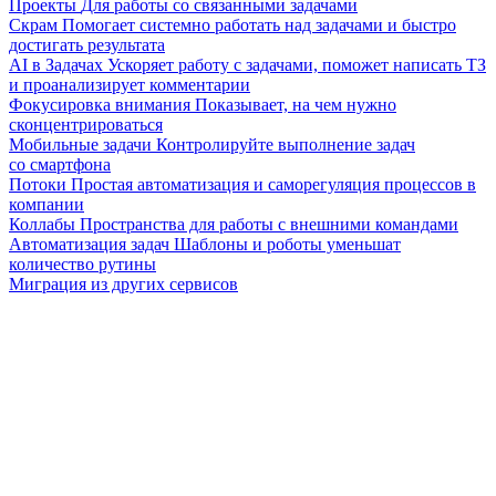
Проекты
Для работы со связанными задачами
Скрам
Помогает системно работать над задачами и быстро
достигать результата
AI в Задачах
Ускоряет работу с задачами, поможет написать ТЗ
и проанализирует комментарии
Фокусировка внимания
Показывает, на чем нужно
сконцентрироваться
Мобильные задачи
Контролируйте выполнение задач
со смартфона
Потоки
Простая автоматизация и саморегуляция процессов в
компании
Коллабы
Пространства для работы с внешними командами
Автоматизация задач
Шаблоны и роботы уменьшат
количество рутины
Миграция из других сервисов