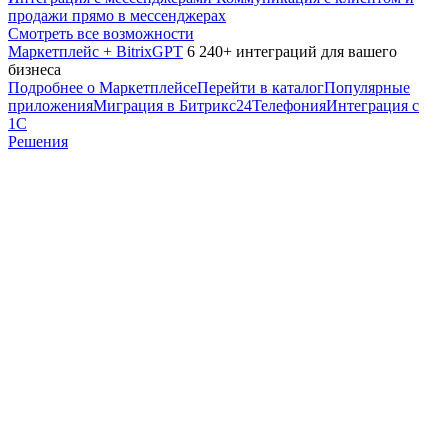
продажи прямо в мессенджерах
Смотреть все возможности
Маркетплейс + BitrixGPT
6 240+ интеграций для вашего
бизнеса
Подробнее о Маркетплейсе
Перейти в каталог
Популярные
приложения
Миграция в Битрикс24
Телефония
Интеграция с
1С
Решения