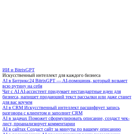
ИИ и BitrixGPT
Искусственный интеллект для каждого бизнеса
AI в Битрикс24
BitrixGPT — AI-помощник, который возьмет
всю рутину на себя
Чат с AI
AI-ассистент придумает нестандартные идеи для
бизнеса, напишет продающий текст рассылки или даже станет
для вас коучем
AI в CRM
Искусственный интеллект расшифрует запись
разговора с клиентом и заполнит CRM
AI в задачах
Поможет сформулировать описание, создаст чек-
лист, проанализирует комментарии
AI в сайтах
Создаст сайт за минуты по вашему описанию