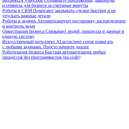
Битрикс24 VibeCode
Создавайте приложения, дашборды
и сервисы для бизнеса за считаные минуты
Роботы в CRM
Помогают закрывать сделки быстрее и не
упускать важные детали
Роботы в задачах
Автоматизируют постановку, распределение
и контроль задач
Оркестрация бизнеса
Связывает людей, процессы и данные в
единую систему
Искусственный интеллект
AI-ассистент готов помогать
с любыми задачами. Просто начните диалог
Роботизация бизнеса
Быстрая автоматизация любых
процессов без программистов (no-code)