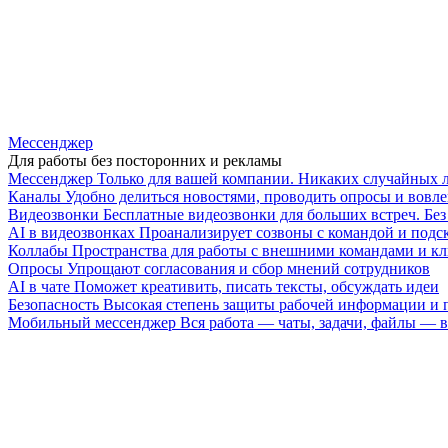
Мессенджер
Для работы без посторонних и рекламы
Мессенджер
Только для вашей компании. Никаких случайных 
Каналы
Удобно делиться новостями, проводить опросы и вовле
Видеозвонки
Бесплатные видеозвонки для больших встреч. Бе
AI в видеозвонках
Проанализирует созвоны с командой и подск
Коллабы
Пространства для работы с внешними командами и к
Опросы
Упрощают согласования и сбор мнений сотрудников
AI в чате
Поможет креативить, писать тексты, обсуждать идеи
Безопасность
Высокая степень защиты рабочей информации и
Мобильный мессенджер
Вся работа — чаты, задачи, файлы —