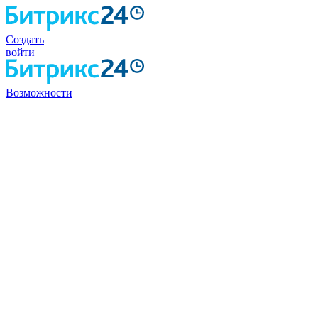
Создать
войти
Возможности