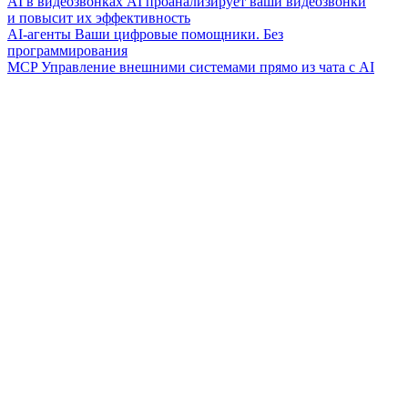
AI в видеозвонках
AI проанализирует ваши видеозвонки
и повысит их эффективность
AI-агенты
Ваши цифровые помощники. Без
программирования
MCP
Управление внешними системами прямо из чата с AI