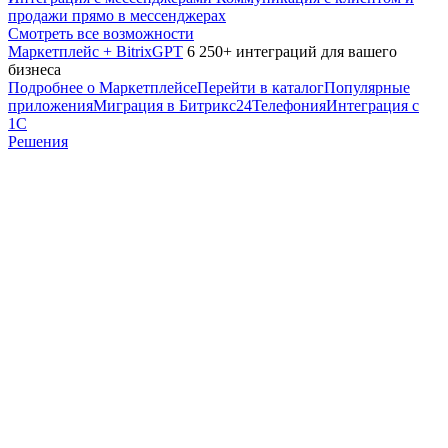
продажи прямо в мессенджерах
Смотреть все возможности
Маркетплейс + BitrixGPT
6 250+ интеграций для вашего
бизнеса
Подробнее о Маркетплейсе
Перейти в каталог
Популярные
приложения
Миграция в Битрикс24
Телефония
Интеграция с
1С
Решения