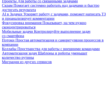
Проекты
Для работы со связанными задачами
Скрам
Помогает системно работать над задачами и быстро
достигать результата
AI в Задачах
Ускоряет работу с задачами, поможет написать ТЗ
и проанализирует комментарии
Фокусировка внимания
Показывает, на чем нужно
сконцентрироваться
Мобильные задачи
Контролируйте выполнение задач
со смартфона
Потоки
Простая автоматизация и саморегуляция процессов в
компании
Коллабы
Пространства для работы с внешними командами
Автоматизация задач
Шаблоны и роботы уменьшат
количество рутины
Миграция из других сервисов