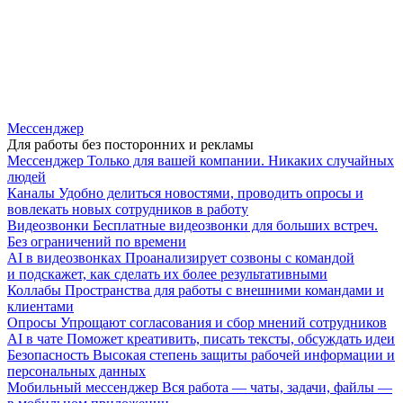
Мессенджер
Для работы без посторонних и рекламы
Мессенджер
Только для вашей компании. Никаких случайных
людей
Каналы
Удобно делиться новостями, проводить опросы и
вовлекать новых сотрудников в работу
Видеозвонки
Бесплатные видеозвонки для больших встреч.
Без ограничений по времени
AI в видеозвонках
Проанализирует созвоны с командой
и подскажет, как сделать их более результативными
Коллабы
Пространства для работы с внешними командами и
клиентами
Опросы
Упрощают согласования и сбор мнений сотрудников
AI в чате
Поможет креативить, писать тексты, обсуждать идеи
Безопасность
Высокая степень защиты рабочей информации и
персональных данных
Мобильный мессенджер
Вся работа — чаты, задачи, файлы —