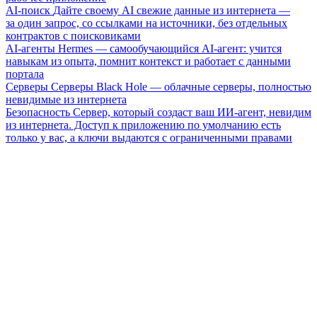
AI-поиск
Дайте своему AI свежие данные из интернета —
за один запрос, со ссылками на источники, без отдельных
контрактов с поисковиками
AI-агенты
Hermes — самообучающийся AI-агент: учится
навыкам из опыта, помнит контекст и работает с данными
портала
Серверы
Серверы Black Hole — облачные серверы, полностью
невидимые из интернета
Безопасность
Сервер, который создаст ваш ИИ-агент, невидим
из интернета. Доступ к приложению по умолчанию есть
только у вас, а ключи выдаются с ограниченными правами