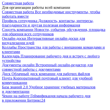
Совместная работа
Для организации работы всей компании
Совместная работа
Все необходимые инструменты, чтобы
работать вместе
Профиль сотрудника
Должность, контакты, интересы,
благодарности и другая полезная информация
Соцсеть компании
Новости, события, обсуждения, площадка
для общения всех сотрудников
Онлайн-доски
Интерактивные онлайн-доски для
визуализации идей
Коллабы
Пространства для работы с внешними командами и
клиентами
Календарь
Планирование рабочего дня и встреч с любого
устройства
Документы онлайн
Встроенный онлайн-редактор для
совместной работы с документами
Диск
Облачный диск компании для рабочих файлов
Почта
Корпоративный почтовый клиент для удобной
коммуникации
База знаний 2.0
Удобное хранение учебных материалов
и документации
Чекин на работе
Геймификация начала рабочего дня
в приложении Битрикс24