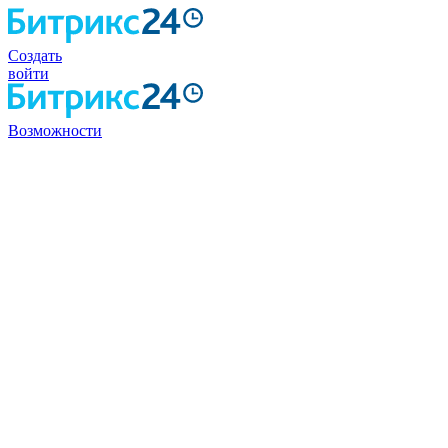
Создать
войти
Возможности