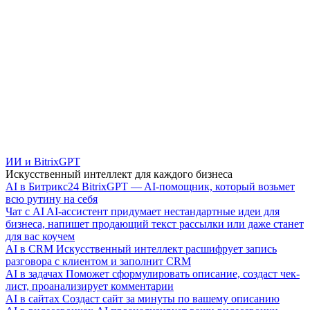
ИИ и BitrixGPT
Искусственный интеллект для каждого бизнеса
AI в Битрикс24
BitrixGPT — AI-помощник, который возьмет
всю рутину на себя
Чат с AI
AI-ассистент придумает нестандартные идеи для
бизнеса, напишет продающий текст рассылки или даже станет
для вас коучем
AI в CRM
Искусственный интеллект расшифрует запись
разговора с клиентом и заполнит CRM
AI в задачах
Поможет сформулировать описание, создаст чек-
лист, проанализирует комментарии
AI в сайтах
Создаст сайт за минуты по вашему описанию