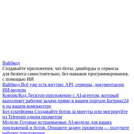
Вайбкод
Создавайте приложения, чат-боты, дашборды и сервисы
для бизнеса самостоятельно, без навыков программирования,
с помощью ИИ
Вайбкод
Всё уже есть внутри: API, серверы, документация,
ИИ-модели
Коворк/Код
Десктоп-приложение с AI-агентом, который
выполняет рабочие задачи прямо в вашем портале Битрикс24
и на вашем компьютере
Бот-платформа
Создавайте ботов за минуты или мигрируйте
из Telegram одним промптом
Модели
Готовые встраиваемые AI-модели для ваших
приложений и ботов. Опишите задачу промптом — получите
рабочее приложение