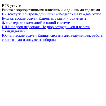
B2B-услуги
Работа с корпоративными клиентами и длинными сделками
B2B-услуги
Контроль длинных B2B-сделок на каждом этапе
Бухгалтерские услуги
Клиенты, задачи и документы
бухгалтерских компаний в одной системе
HR и подбор персонала
Подбор сотрудников и работа
с кандидатами
Юридические услуги
Единая система для ведения дел, работы
с клиентами и документооборота