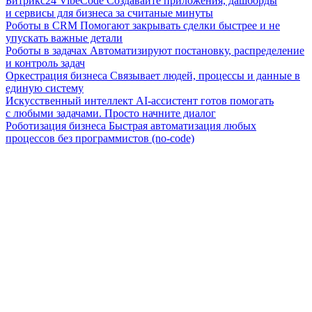
Битрикс24 VibeCode
Создавайте приложения, дашборды
и сервисы для бизнеса за считаные минуты
Роботы в CRM
Помогают закрывать сделки быстрее и не
упускать важные детали
Роботы в задачах
Автоматизируют постановку, распределение
и контроль задач
Оркестрация бизнеса
Связывает людей, процессы и данные в
единую систему
Искусственный интеллект
AI-ассистент готов помогать
с любыми задачами. Просто начните диалог
Роботизация бизнеса
Быстрая автоматизация любых
процессов без программистов (no-code)