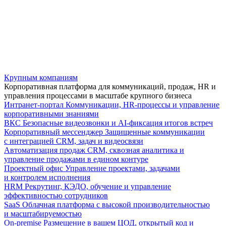
Крупным компаниям
Корпоративная платформа для коммуникаций, продаж, HR и
управления процессами в масштабе крупного бизнеса
Интранет-портал
Коммуникации, HR-процессы и управление
корпоративными знаниями
ВКС
Безопасные видеозвонки и AI-фиксация итогов встреч
Корпоративный мессенджер
Защищенные коммуникации
с интеграцией CRM, задач и видеосвязи
Автоматизация продаж
CRM, сквозная аналитика и
управление продажами в едином контуре
Проектный офис
Управление проектами, задачами
и контролем исполнения
HRM
Рекрутинг, КЭДО, обучение и управление
эффективностью сотрудников
SaaS
Облачная платформа с высокой производительностью
и масштабируемостью
On-premise
Размещение в вашем ЦОД, открытый код и