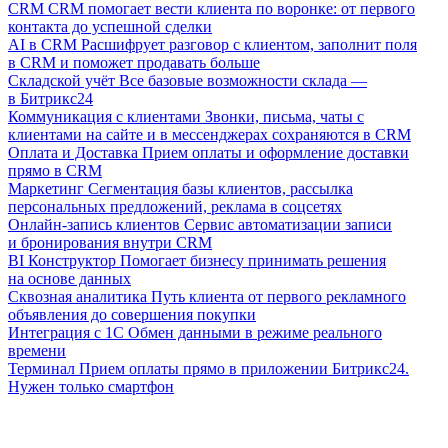
CRM
CRM помогает вести клиента по воронке: от первого
контакта до успешной сделки
AI в CRM
Расшифрует разговор с клиентом, заполнит поля
в CRM и поможет продавать больше
Складской учёт
Все базовые возможности склада —
в Битрикс24
Коммуникация с клиентами
Звонки, письма, чаты с
клиентами на сайте и в мессенджерах сохраняются в CRM
Оплата и Доставка
Прием оплаты и оформление доставки
прямо в CRM
Маркетинг
Сегментация базы клиентов, рассылка
персональных предложений, реклама в соцсетях
Онлайн-запись клиентов
Сервис автоматизации записи
и бронирования внутри CRM
BI Конструктор
Помогает бизнесу принимать решения
на основе данных
Сквозная аналитика
Путь клиента от первого рекламного
объявления до совершения покупки
Интеграция с 1С
Обмен данными в режиме реального
времени
Терминал
Прием оплаты прямо в приложении Битрикс24.
Нужен только смартфон