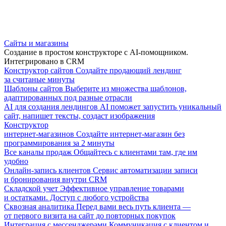
Сайты и магазины
Создание в простом конструкторе с AI-помощником.
Интегрировано в CRM
Конструктор сайтов
Создайте продающий лендинг
за считаные минуты
Шаблоны сайтов
Выберите из множества шаблонов,
адаптированных под разные отрасли
AI для создания лендингов
AI поможет запустить уникальный
сайт, напишет тексты, создаст изображения
Конструктор
интернет-магазинов
Создайте интернет-магазин без
программирования за 2 минуты
Все каналы продаж
Общайтесь с клиентами там, где им
удобно
Онлайн-запись клиентов
Сервис автоматизации записи
и бронирования внутри CRM
Складской учет
Эффективное управление товарами
и остатками. Доступ с любого устройства
Сквозная аналитика
Перед вами весь путь клиента —
от первого визита на сайт до повторных покупок
Интеграция с мессенджерами
Коммуникация с клиентом и