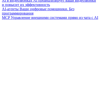
AI в видеозвонках
AI проанализирует ваши видеозвонки
и повысит их эффективность
AI-агенты
Ваши цифровые помощники. Без
программирования
MCP
Управление внешними системами прямо из чата с AI