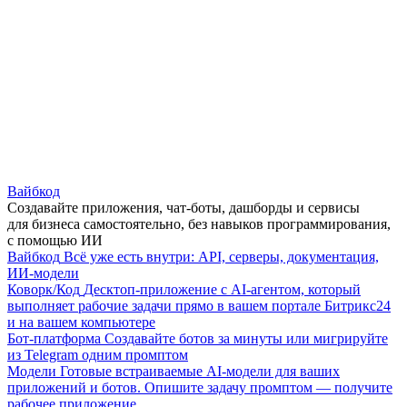
Вайбкод
Создавайте приложения, чат-боты, дашборды и сервисы
для бизнеса самостоятельно, без навыков программирования,
с помощью ИИ
Вайбкод
Всё уже есть внутри: API, серверы, документация,
ИИ-модели
Коворк/Код
Десктоп-приложение с AI-агентом, который
выполняет рабочие задачи прямо в вашем портале Битрикс24
и на вашем компьютере
Бот-платформа
Создавайте ботов за минуты или мигрируйте
из Telegram одним промптом
Модели
Готовые встраиваемые AI-модели для ваших
приложений и ботов. Опишите задачу промптом — получите
рабочее приложение