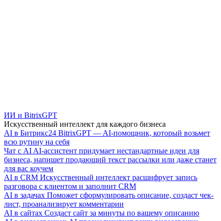
ИИ и BitrixGPT
Искусственный интеллект для каждого бизнеса
AI в Битрикс24
BitrixGPT — AI-помощник, который возьмет
всю рутину на себя
Чат с AI
AI-ассистент придумает нестандартные идеи для
бизнеса, напишет продающий текст рассылки или даже станет
для вас коучем
AI в CRM
Искусственный интеллект расшифрует запись
разговора с клиентом и заполнит CRM
AI в задачах
Поможет сформулировать описание, создаст чек-
лист, проанализирует комментарии
AI в сайтах
Создаст сайт за минуты по вашему описанию