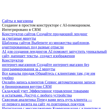
Сайты и магазины
Создание в простом конструкторе с AI-помощником.
Интегрировано в CRM
Конструктор сайтов
Создайте продающий лендинг
за считаные минуты
Шаблоны сайтов
Выберите из множества шаблонов,
адаптированных под разные отрасли
AI для создания лендингов
AI поможет запустить уникальный
сайт, напишет тексты, создаст изображения
Конструктор
интернет-магазинов
Создайте интернет-магазин без
программирования за 2 минуты
Все каналы продаж
Общайтесь с клиентами там, где им
удобно
Онлайн-запись клиентов
Сервис автоматизации записи
и бронирования внутри CRM
Складской учет
Эффективное управление товарами
и остатками. Доступ с любого устройства
Сквозная аналитика
Перед вами весь путь клиента —
от первого визита на сайт до повторных покупок
Интеграция с мессенджерами
Коммуникация с клиентом и