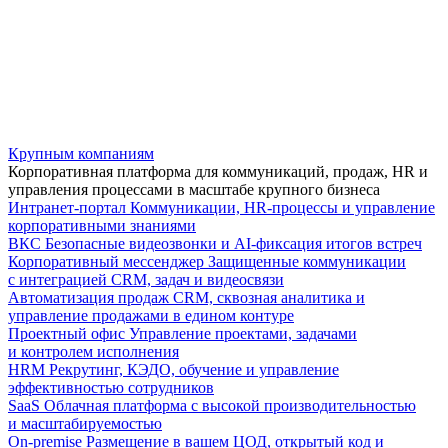
Крупным компаниям
Корпоративная платформа для коммуникаций, продаж, HR и
управления процессами в масштабе крупного бизнеса
Интранет-портал
Коммуникации, HR-процессы и управление
корпоративными знаниями
ВКС
Безопасные видеозвонки и AI-фиксация итогов встреч
Корпоративный мессенджер
Защищенные коммуникации
с интеграцией CRM, задач и видеосвязи
Автоматизация продаж
CRM, сквозная аналитика и
управление продажами в едином контуре
Проектный офис
Управление проектами, задачами
и контролем исполнения
HRM
Рекрутинг, КЭДО, обучение и управление
эффективностью сотрудников
SaaS
Облачная платформа с высокой производительностью
и масштабируемостью
On-premise
Размещение в вашем ЦОД, открытый код и