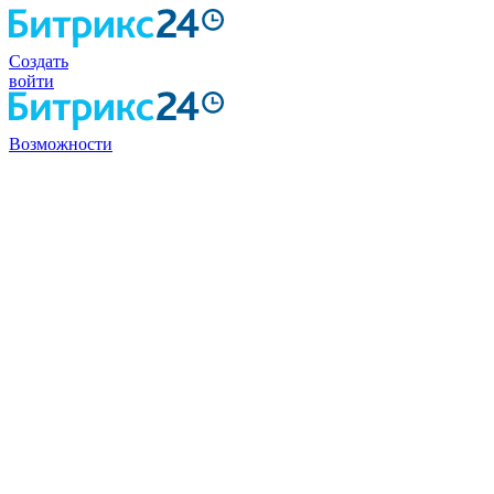
Создать
войти
Возможности