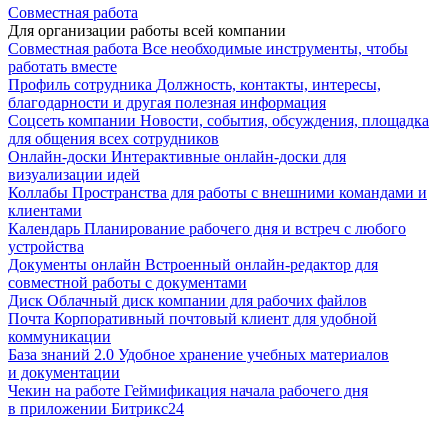
Совместная работа
Для организации работы всей компании
Совместная работа
Все необходимые инструменты, чтобы
работать вместе
Профиль сотрудника
Должность, контакты, интересы,
благодарности и другая полезная информация
Соцсеть компании
Новости, события, обсуждения, площадка
для общения всех сотрудников
Онлайн-доски
Интерактивные онлайн-доски для
визуализации идей
Коллабы
Пространства для работы с внешними командами и
клиентами
Календарь
Планирование рабочего дня и встреч с любого
устройства
Документы онлайн
Встроенный онлайн-редактор для
совместной работы с документами
Диск
Облачный диск компании для рабочих файлов
Почта
Корпоративный почтовый клиент для удобной
коммуникации
База знаний 2.0
Удобное хранение учебных материалов
и документации
Чекин на работе
Геймификация начала рабочего дня
в приложении Битрикс24