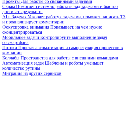
Проекты
Для работы со связанными задачами
Скрам
Помогает системно работать над задачами и быстро
достигать результата
AI в Задачах
Ускоряет работу с задачами, поможет написать ТЗ
и проанализирует комментарии
Фокусировка внимания
Показывает, на чем нужно
сконцентрироваться
Мобильные задачи
Контролируйте выполнение задач
со смартфона
Потоки
Простая автоматизация и саморегуляция процессов в
компании
Коллабы
Пространства для работы с внешними командами
Автоматизация задач
Шаблоны и роботы уменьшат
количество рутины
Миграция из других сервисов