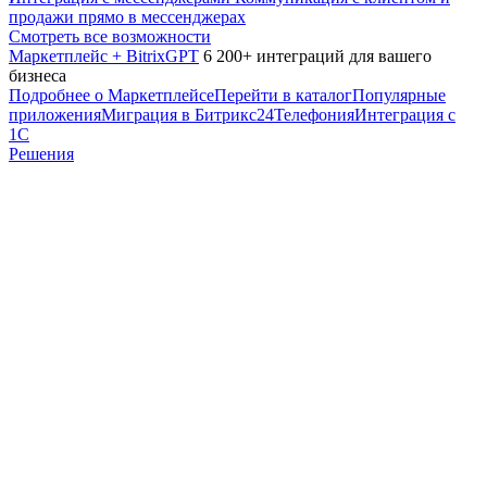
продажи прямо в мессенджерах
Смотреть все возможности
Маркетплейс + BitrixGPT
6 200+ интеграций для вашего
бизнеса
Подробнее о Маркетплейсе
Перейти в каталог
Популярные
приложения
Миграция в Битрикс24
Телефония
Интеграция с
1С
Решения