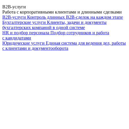
B2B-услуги
Работа с корпоративными клиентами и длинными сделками
B2B-услуги
Контроль длинных B2B-сделок на каждом этапе
Бухгалтерские услуги
Клиенты, задачи и документы
бухгалтерских компаний в одной системе
HR и подбор персонала
Подбор сотрудников и работа
с кандидатами
Юридические услуги
Единая система для ведения дел, работы
с клиентами и документооборота