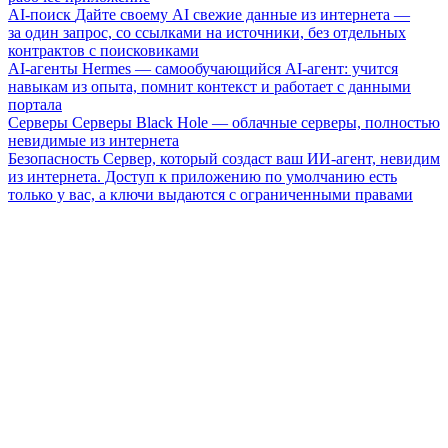
AI-поиск
Дайте своему AI свежие данные из интернета —
за один запрос, со ссылками на источники, без отдельных
контрактов с поисковиками
AI-агенты
Hermes — самообучающийся AI-агент: учится
навыкам из опыта, помнит контекст и работает с данными
портала
Серверы
Серверы Black Hole — облачные серверы, полностью
невидимые из интернета
Безопасность
Сервер, который создаст ваш ИИ-агент, невидим
из интернета. Доступ к приложению по умолчанию есть
только у вас, а ключи выдаются с ограниченными правами