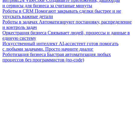
Битрикс24 VibeCode
Создавайте приложения, дашборды
и сервисы для бизнеса за считаные минуты
Роботы в CRM
Помогают закрывать сделки быстрее и не
упускать важные детали
Роботы в задачах
Автоматизируют постановку, распределение
и контроль задач
Оркестрация бизнеса
Связывает людей, процессы и данные в
единую систему
Искусственный интеллект
AI-ассистент готов помогать
с любыми задачами. Просто начните диалог
Роботизация бизнеса
Быстрая автоматизация любых
процессов без программистов (no-code)