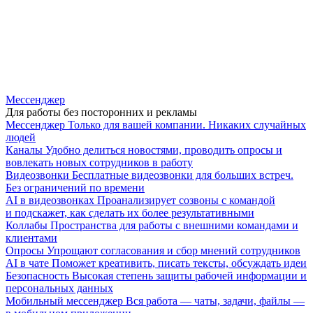
Мессенджер
Для работы без посторонних и рекламы
Мессенджер
Только для вашей компании. Никаких случайных
людей
Каналы
Удобно делиться новостями, проводить опросы и
вовлекать новых сотрудников в работу
Видеозвонки
Бесплатные видеозвонки для больших встреч.
Без ограничений по времени
AI в видеозвонках
Проанализирует созвоны с командой
и подскажет, как сделать их более результативными
Коллабы
Пространства для работы с внешними командами и
клиентами
Опросы
Упрощают согласования и сбор мнений сотрудников
AI в чате
Поможет креативить, писать тексты, обсуждать идеи
Безопасность
Высокая степень защиты рабочей информации и
персональных данных
Мобильный мессенджер
Вся работа — чаты, задачи, файлы —