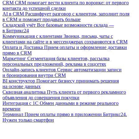
CRM
CRM помогает вести клиента по воронке: от первого
контакта до успешной сделки
AI в CRM
Расшифрует разговор с клиентом, заполнит поля
в CRM и поможет продавать больше
Складской учёт
Все базовые возможности склада —
в Битрикс24
Коммуникация с клиентами
Звонки, письма, чаты с
клиентами на сайте и в мессенджерах сохраняются в CRM
Оплата и Доставка
Прием оплаты и оформление доставки
прямо в CRM
Маркетинг
Сегментация базы клиентов, рассылка
персональных предложений, реклама в соцсетях
Онлайн-запись клиентов
Сервис автоматизации записи
и бронирования внутри CRM
BI конструктор
Помогает бизнесу принимать решения
на основе данных
Сквозная аналитика
Путь клиента от первого рекламного
объявления до совершения покупки
Интеграция с 1С
Обмен данными в режиме реального
времени
Терминал
Прием оплаты прямо в приложении Битрикс24.
Нужен только смартфон