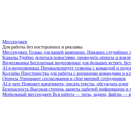
Мессенджер
Для работы без посторонних и рекламы
Мессенджер
Только для вашей компании. Никаких случайных 
Каналы
Удобно делиться новостями, проводить опросы и вовле
Видеозвонки
Бесплатные видеозвонки для больших встреч. Бе
AI в видеозвонках
Проанализирует созвоны с командой и подск
Коллабы
Пространства для работы с внешними командами и к
Опросы
Упрощают согласования и сбор мнений сотрудников
AI в чате
Поможет креативить, писать тексты, обсуждать идеи
Безопасность
Высокая степень защиты рабочей информации и
Мобильный мессенджер
Вся работа — чаты, задачи, файлы —