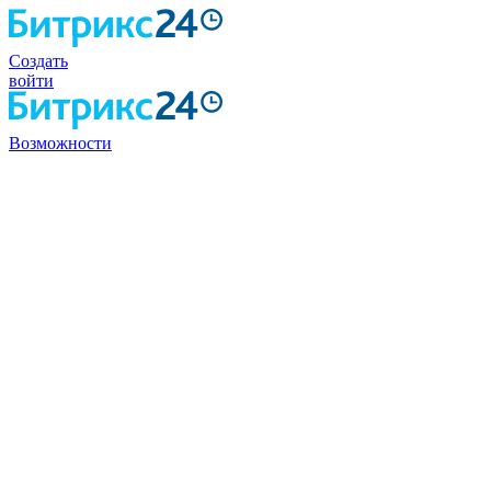
Создать
войти
Возможности