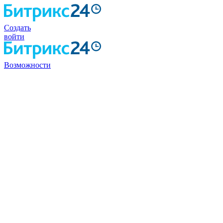
Создать
войти
Возможности