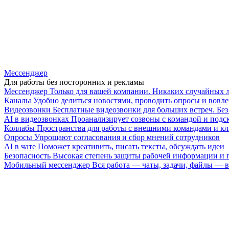
Мессенджер
Для работы без посторонних и рекламы
Мессенджер
Только для вашей компании. Никаких случайных 
Каналы
Удобно делиться новостями, проводить опросы и вовле
Видеозвонки
Бесплатные видеозвонки для больших встреч. Бе
AI в видеозвонках
Проанализирует созвоны с командой и подск
Коллабы
Пространства для работы с внешними командами и к
Опросы
Упрощают согласования и сбор мнений сотрудников
AI в чате
Поможет креативить, писать тексты, обсуждать идеи
Безопасность
Высокая степень защиты рабочей информации и
Мобильный мессенджер
Вся работа — чаты, задачи, файлы —