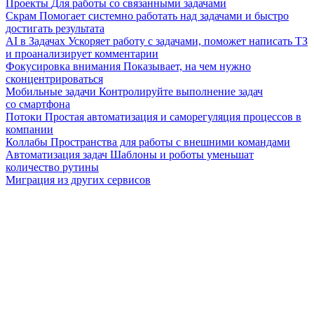
Проекты
Для работы со связанными задачами
Скрам
Помогает системно работать над задачами и быстро
достигать результата
AI в Задачах
Ускоряет работу с задачами, поможет написать ТЗ
и проанализирует комментарии
Фокусировка внимания
Показывает, на чем нужно
сконцентрироваться
Мобильные задачи
Контролируйте выполнение задач
со смартфона
Потоки
Простая автоматизация и саморегуляция процессов в
компании
Коллабы
Пространства для работы с внешними командами
Автоматизация задач
Шаблоны и роботы уменьшат
количество рутины
Миграция из других сервисов