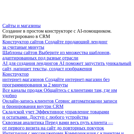
Сайты и магазины
Создание в простом конструкторе с AI-помощником.
Интегрировано в CRM
Конструктор сайтов
Создайте продающий лендинг
за считаные минуты
Шаблоны сайтов
Выберите из множества шаблонов,
адаптированных под разные отрасли
AI для создания лендингов
AI поможет запустить уникальный
сайт, напишет тексты, создаст изображения
Конструктор
интернет-магазинов
Создайте интернет-магазин без
программирования за 2 минуты
Все каналы продаж
Общайтесь с клиентами там, где им
удобно
Онлайн-запись клиентов
Сервис автоматизации записи
и бронирования внутри CRM
Складской учет
Эффективное управление товарами
и остатками. Доступ с любого устройства
Сквозная аналитика
Перед вами весь путь клиента —
от первого визита на сайт до повторных покупок
Интеграция с мессенджерами
Коммуникация с клиентом и