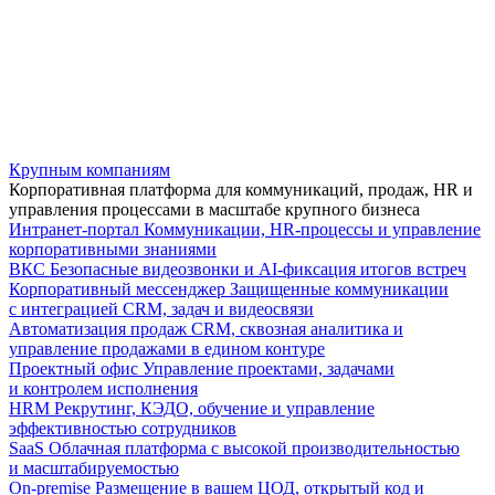
Крупным компаниям
Корпоративная платформа для коммуникаций, продаж, HR и
управления процессами в масштабе крупного бизнеса
Интранет-портал
Коммуникации, HR-процессы и управление
корпоративными знаниями
ВКС
Безопасные видеозвонки и AI-фиксация итогов встреч
Корпоративный мессенджер
Защищенные коммуникации
с интеграцией CRM, задач и видеосвязи
Автоматизация продаж
CRM, сквозная аналитика и
управление продажами в едином контуре
Проектный офис
Управление проектами, задачами
и контролем исполнения
HRM
Рекрутинг, КЭДО, обучение и управление
эффективностью сотрудников
SaaS
Облачная платформа с высокой производительностью
и масштабируемостью
On-premise
Размещение в вашем ЦОД, открытый код и