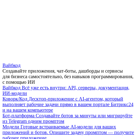
Вайбкод
Создавайте приложения, чат-боты, дашборды и сервисы
для бизнеса самостоятельно, без навыков программирования,
с помощью ИИ
Вайбкод
Всё уже есть внутри: API, серверы, документация,
ИИ-модели
Коворк/Код
Десктоп-приложение с AI-агентом, который
выполняет рабочие задачи прямо в вашем портале Битрикс24
и на вашем компьютере
Бот-платформа
Создавайте ботов за минуты или мигрируйте
из Telegram одним промптом
Модели
Готовые встраиваемые AI-модели для ваших
приложений и ботов. Опишите задачу промптом — получите
рабочее приложение