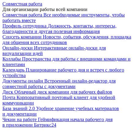
Совместная работа
Для организации работы всей компании
Совместная работа
Все необходимые инструменты, чтобы
работать вместе
Профиль сотрудника
Должность, контакты, интересы,
благодарности и другая полезная информация
Соцсеть компании
Новости, события, обсуждения, площадка
для общения всех сотрудников
Онлайн-доски
Интерактивные онлайн-доски для
визуализации идей
Коллабы
Пространства для работы с внешними командами и
клиентами
Календарь
Планирование рабочего дня и встреч с любого
устройства
Документы онлайн
Встроенный онлайн-редактор для
совместной работы с документами
Диск
Облачный диск компании для рабочих файлов
Почта
Корпоративный почтовый клиент для удобной
коммуникации
База знаний 2.0
Удобное хранение учебных материалов
и документации
Чекин на работе
Геймификация начала рабочего дня
в приложении Битрикс24