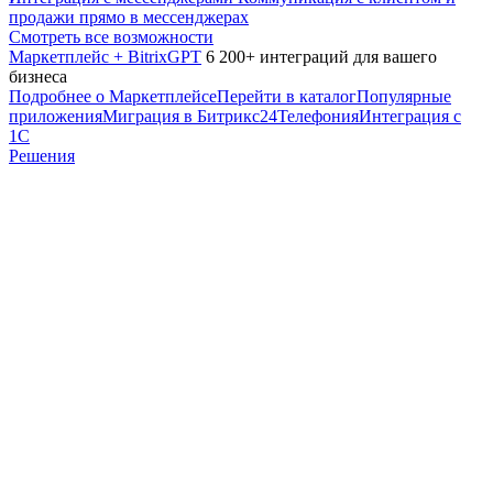
продажи прямо в мессенджерах
Смотреть все возможности
Маркетплейс + BitrixGPT
6 200+ интеграций для вашего
бизнеса
Подробнее о Маркетплейсе
Перейти в каталог
Популярные
приложения
Миграция в Битрикс24
Телефония
Интеграция с
1С
Решения