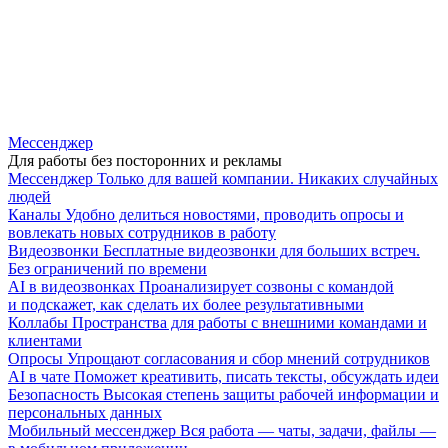
Мессенджер
Для работы без посторонних и рекламы
Мессенджер
Только для вашей компании. Никаких случайных
людей
Каналы
Удобно делиться новостями, проводить опросы и
вовлекать новых сотрудников в работу
Видеозвонки
Бесплатные видеозвонки для больших встреч.
Без ограничений по времени
AI в видеозвонках
Проанализирует созвоны с командой
и подскажет, как сделать их более результативными
Коллабы
Пространства для работы с внешними командами и
клиентами
Опросы
Упрощают согласования и сбор мнений сотрудников
AI в чате
Поможет креативить, писать тексты, обсуждать идеи
Безопасность
Высокая степень защиты рабочей информации и
персональных данных
Мобильный мессенджер
Вся работа — чаты, задачи, файлы —