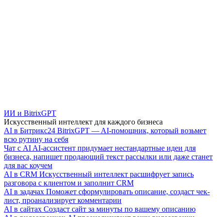
ИИ и BitrixGPT
Искусственный интеллект для каждого бизнеса
AI в Битрикс24
BitrixGPT — AI-помощник, который возьмет
всю рутину на себя
Чат с AI
AI-ассистент придумает нестандартные идеи для
бизнеса, напишет продающий текст рассылки или даже станет
для вас коучем
AI в CRM
Искусственный интеллект расшифрует запись
разговора с клиентом и заполнит CRM
AI в задачах
Поможет сформулировать описание, создаст чек-
лист, проанализирует комментарии
AI в сайтах
Создаст сайт за минуты по вашему описанию