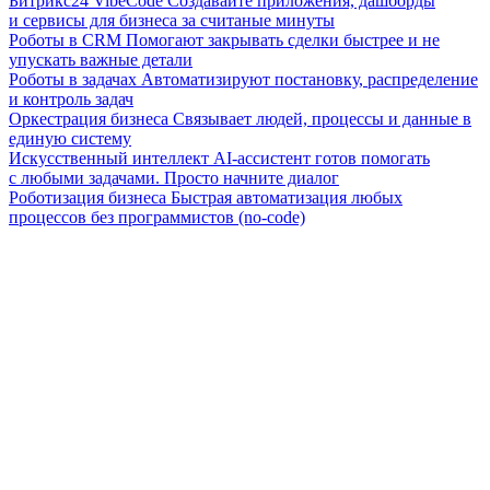
Битрикс24 VibeCode
Создавайте приложения, дашборды
и сервисы для бизнеса за считаные минуты
Роботы в CRM
Помогают закрывать сделки быстрее и не
упускать важные детали
Роботы в задачах
Автоматизируют постановку, распределение
и контроль задач
Оркестрация бизнеса
Связывает людей, процессы и данные в
единую систему
Искусственный интеллект
AI-ассистент готов помогать
с любыми задачами. Просто начните диалог
Роботизация бизнеса
Быстрая автоматизация любых
процессов без программистов (no-code)