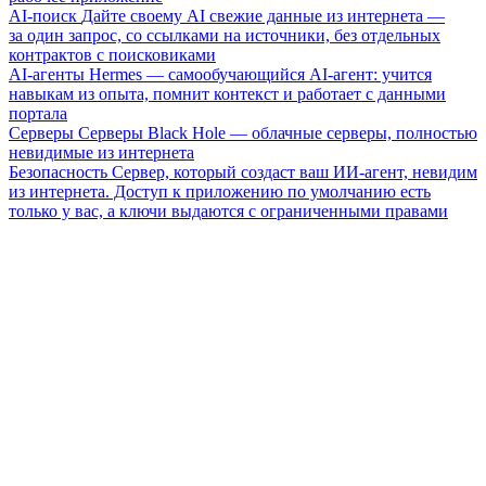
AI-поиск
Дайте своему AI свежие данные из интернета —
за один запрос, со ссылками на источники, без отдельных
контрактов с поисковиками
AI-агенты
Hermes — самообучающийся AI-агент: учится
навыкам из опыта, помнит контекст и работает с данными
портала
Серверы
Серверы Black Hole — облачные серверы, полностью
невидимые из интернета
Безопасность
Сервер, который создаст ваш ИИ-агент, невидим
из интернета. Доступ к приложению по умолчанию есть
только у вас, а ключи выдаются с ограниченными правами