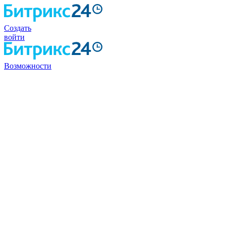
Создать
войти
Возможности