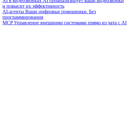
AI в видеозвонках
AI проанализирует ваши видеозвонки
и повысит их эффективность
AI-агенты
Ваши цифровые помощники. Без
программирования
MCP
Управление внешними системами прямо из чата с AI