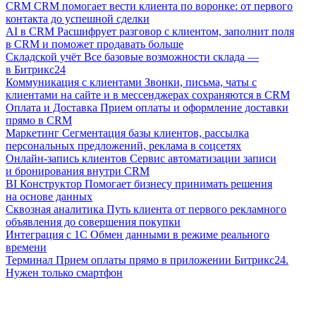
CRM
CRM помогает вести клиента по воронке: от первого
контакта до успешной сделки
AI в CRM
Расшифрует разговор с клиентом, заполнит поля
в CRM и поможет продавать больше
Складской учёт
Все базовые возможности склада —
в Битрикс24
Коммуникация с клиентами
Звонки, письма, чаты с
клиентами на сайте и в мессенджерах сохраняются в CRM
Оплата и Доставка
Прием оплаты и оформление доставки
прямо в CRM
Маркетинг
Сегментация базы клиентов, рассылка
персональных предложений, реклама в соцсетях
Онлайн-запись клиентов
Сервис автоматизации записи
и бронирования внутри CRM
BI Конструктор
Помогает бизнесу принимать решения
на основе данных
Сквозная аналитика
Путь клиента от первого рекламного
объявления до совершения покупки
Интеграция с 1С
Обмен данными в режиме реального
времени
Терминал
Прием оплаты прямо в приложении Битрикс24.
Нужен только смартфон