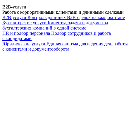
B2B-услуги
Работа с корпоративными клиентами и длинными сделками
B2B-услуги
Контроль длинных B2B-сделок на каждом этапе
Бухгалтерские услуги
Клиенты, задачи и документы
бухгалтерских компаний в одной системе
HR и подбор персонала
Подбор сотрудников и работа
с кандидатами
Юридические услуги
Единая система для ведения дел, работы
с клиентами и документооборота