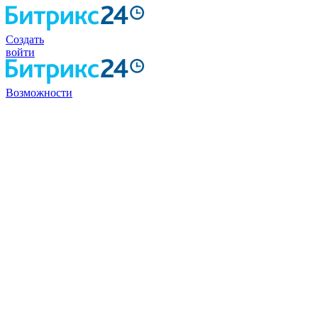
Создать
войти
Возможности