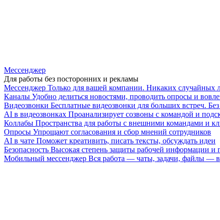
Мессенджер
Для работы без посторонних и рекламы
Мессенджер
Только для вашей компании. Никаких случайных 
Каналы
Удобно делиться новостями, проводить опросы и вовле
Видеозвонки
Бесплатные видеозвонки для больших встреч. Бе
AI в видеозвонках
Проанализирует созвоны с командой и подск
Коллабы
Пространства для работы с внешними командами и к
Опросы
Упрощают согласования и сбор мнений сотрудников
AI в чате
Поможет креативить, писать тексты, обсуждать идеи
Безопасность
Высокая степень защиты рабочей информации и
Мобильный мессенджер
Вся работа — чаты, задачи, файлы —