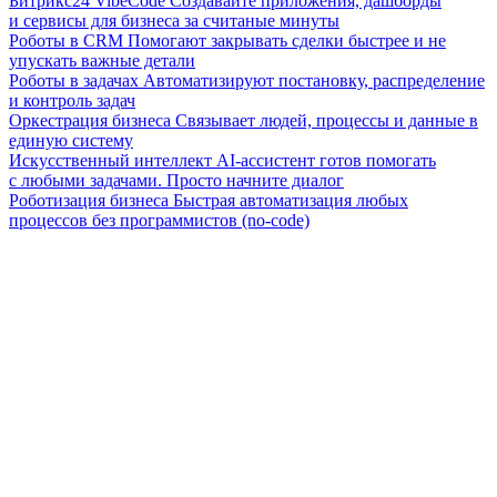
Битрикс24 VibeCode
Создавайте приложения, дашборды
и сервисы для бизнеса за считаные минуты
Роботы в CRM
Помогают закрывать сделки быстрее и не
упускать важные детали
Роботы в задачах
Автоматизируют постановку, распределение
и контроль задач
Оркестрация бизнеса
Связывает людей, процессы и данные в
единую систему
Искусственный интеллект
AI-ассистент готов помогать
с любыми задачами. Просто начните диалог
Роботизация бизнеса
Быстрая автоматизация любых
процессов без программистов (no-code)