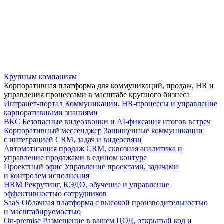
Крупным компаниям
Корпоративная платформа для коммуникаций, продаж, HR и
управления процессами в масштабе крупного бизнеса
Интранет-портал
Коммуникации, HR-процессы и управление
корпоративными знаниями
ВКС
Безопасные видеозвонки и AI-фиксация итогов встреч
Корпоративный мессенджер
Защищенные коммуникации
с интеграцией CRM, задач и видеосвязи
Автоматизация продаж
CRM, сквозная аналитика и
управление продажами в едином контуре
Проектный офис
Управление проектами, задачами
и контролем исполнения
HRM
Рекрутинг, КЭДО, обучение и управление
эффективностью сотрудников
SaaS
Облачная платформа с высокой производительностью
и масштабируемостью
On-premise
Размещение в вашем ЦОД, открытый код и