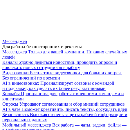
Мессенджер
Для работы без посторонних и рекламы
Мессенджер
Только для вашей компании. Никаких случайных
людей
Каналы
Удобно делиться новостями, проводить опросы и
вовлекать новых сотрудников в работу
Видеозвонки
Бесплатные видеозвонки для больших встреч.
Без ограничений по времени
AI в видеозвонках
Проанализирует созвоны с командой
и подскажет, как сделать их более результативными
Коллабы
Пространства для работы с внешними командами и
клиентами
Опросы
Упрощают согласования и сбор мнений сотрудников
AI в чате
Поможет креативить, писать тексты, обсуждать идеи
Безопасность
Высокая степень защиты рабочей информации и
персональных данных
Мобильный мессенджер
Вся работа — чаты, задачи, файлы —