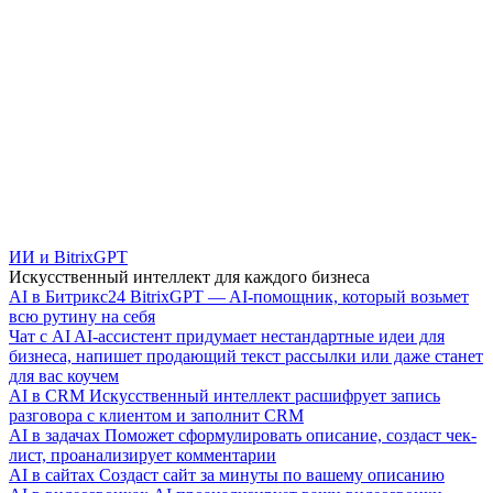
ИИ и BitrixGPT
Искусственный интеллект для каждого бизнеса
AI в Битрикс24
BitrixGPT — AI-помощник, который возьмет
всю рутину на себя
Чат с AI
AI-ассистент придумает нестандартные идеи для
бизнеса, напишет продающий текст рассылки или даже станет
для вас коучем
AI в CRM
Искусственный интеллект расшифрует запись
разговора с клиентом и заполнит CRM
AI в задачах
Поможет сформулировать описание, создаст чек-
лист, проанализирует комментарии
AI в сайтах
Создаст сайт за минуты по вашему описанию