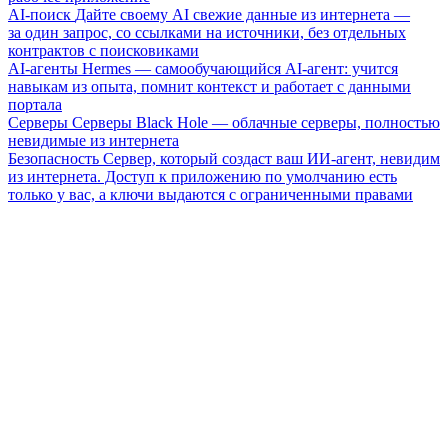
AI-поиск
Дайте своему AI свежие данные из интернета —
за один запрос, со ссылками на источники, без отдельных
контрактов с поисковиками
AI-агенты
Hermes — самообучающийся AI-агент: учится
навыкам из опыта, помнит контекст и работает с данными
портала
Серверы
Серверы Black Hole — облачные серверы, полностью
невидимые из интернета
Безопасность
Сервер, который создаст ваш ИИ-агент, невидим
из интернета. Доступ к приложению по умолчанию есть
только у вас, а ключи выдаются с ограниченными правами