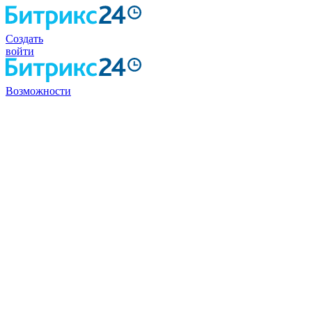
Создать
войти
Возможности