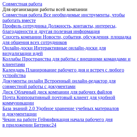
Совместная работа
Для организации работы всей компании
Совместная работа
Все необходимые инструменты, чтобы
работать вместе
Профиль сотрудника
Должность, контакты, интересы,
благодарности и другая полезная информация
Соцсеть компании
Новости, события, обсуждения, площадка
для общения всех сотрудников
Онлайн-доски
Интерактивные онлайн-доски для
визуализации идей
Коллабы
Пространства для работы с внешними командами и
клиентами
Календарь
Планирование рабочего дня и встреч с любого
устройства
Документы онлайн
Встроенный онлайн-редактор для
совместной работы с документами
Диск
Облачный диск компании для рабочих файлов
Почта
Корпоративный почтовый клиент для удобной
коммуникации
База знаний 2.0
Удобное хранение учебных материалов
и документации
Чекин на работе
Геймификация начала рабочего дня
в приложении Битрикс24