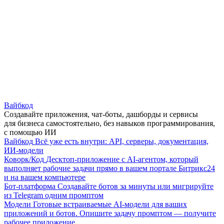
Вайбкод
Создавайте приложения, чат-боты, дашборды и сервисы
для бизнеса самостоятельно, без навыков программирования,
с помощью ИИ
Вайбкод
Всё уже есть внутри: API, серверы, документация,
ИИ-модели
Коворк/Код
Десктоп-приложение с AI-агентом, который
выполняет рабочие задачи прямо в вашем портале Битрикс24
и на вашем компьютере
Бот-платформа
Создавайте ботов за минуты или мигрируйте
из Telegram одним промптом
Модели
Готовые встраиваемые AI-модели для ваших
приложений и ботов. Опишите задачу промптом — получите
рабочее приложение