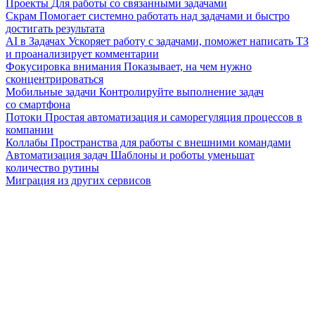
Проекты
Для работы со связанными задачами
Скрам
Помогает системно работать над задачами и быстро
достигать результата
AI в Задачах
Ускоряет работу с задачами, поможет написать ТЗ
и проанализирует комментарии
Фокусировка внимания
Показывает, на чем нужно
сконцентрироваться
Мобильные задачи
Контролируйте выполнение задач
со смартфона
Потоки
Простая автоматизация и саморегуляция процессов в
компании
Коллабы
Пространства для работы с внешними командами
Автоматизация задач
Шаблоны и роботы уменьшат
количество рутины
Миграция из других сервисов