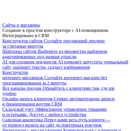
Сайты и магазины
Создание в простом конструкторе с AI-помощником.
Интегрировано в CRM
Конструктор сайтов
Создайте продающий лендинг
за считаные минуты
Шаблоны сайтов
Выберите из множества шаблонов,
адаптированных под разные отрасли
AI для создания лендингов
AI поможет запустить уникальный
сайт, напишет тексты, создаст изображения
Конструктор
интернет-магазинов
Создайте интернет-магазин без
программирования за 2 минуты
Все каналы продаж
Общайтесь с клиентами там, где им
удобно
Онлайн-запись клиентов
Сервис автоматизации записи
и бронирования внутри CRM
Складской учет
Эффективное управление товарами
и остатками. Доступ с любого устройства
Сквозная аналитика
Перед вами весь путь клиента —
от первого визита на сайт до повторных покупок
Интеграция с мессенджерами
Коммуникация с клиентом и