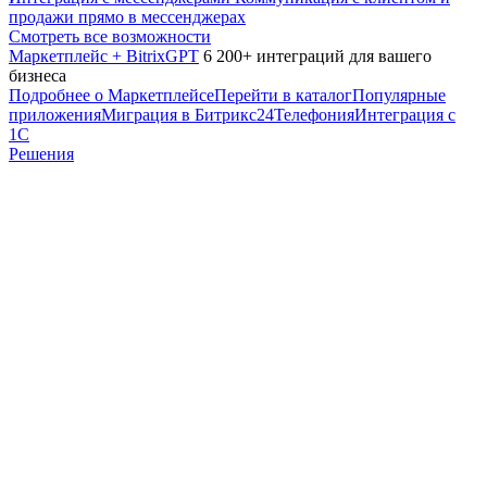
продажи прямо в мессенджерах
Смотреть все возможности
Маркетплейс + BitrixGPT
6 200+ интеграций для вашего
бизнеса
Подробнее о Маркетплейсе
Перейти в каталог
Популярные
приложения
Миграция в Битрикс24
Телефония
Интеграция с
1С
Решения