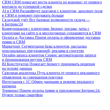
CRM
CRM помогает вести клиента по воронке: от первого
контакта до успешной сделки
AI в CRM
Расшифрует разговор с клиентом, заполнит поля
в CRM и поможет продавать больше
Складской учёт
Все базовые возможности склада —
в Битрикс24
Коммуникация с клиентами
Звонки, письма, чаты с
клиентами на сайте и в мессенджерах сохраняются в CRM
Оплата и Доставка
Прием оплаты и оформление доставки
прямо в CRM
Маркетинг
Сегментация базы клиентов, рассылка
персональных предложений, реклама в соцсетях
Онлайн-запись клиентов
Сервис автоматизации записи
и бронирования внутри CRM
BI Конструктор
Помогает бизнесу принимать решения
на основе данных
Сквозная аналитика
Путь клиента от первого рекламного
объявления до совершения покупки
Интеграция с 1С
Обмен данными в режиме реального
времени
Терминал
Прием оплаты прямо в приложении Битрикс24.
Нужен только смартфон