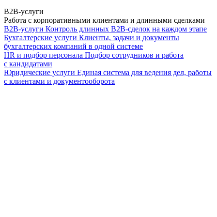
B2B-услуги
Работа с корпоративными клиентами и длинными сделками
B2B-услуги
Контроль длинных B2B-сделок на каждом этапе
Бухгалтерские услуги
Клиенты, задачи и документы
бухгалтерских компаний в одной системе
HR и подбор персонала
Подбор сотрудников и работа
с кандидатами
Юридические услуги
Единая система для ведения дел, работы
с клиентами и документооборота