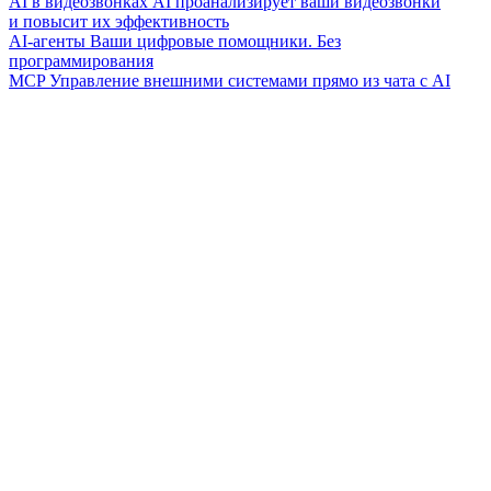
AI в видеозвонках
AI проанализирует ваши видеозвонки
и повысит их эффективность
AI-агенты
Ваши цифровые помощники. Без
программирования
MCP
Управление внешними системами прямо из чата с AI