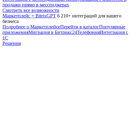
продажи прямо в мессенджерах
Смотреть все возможности
Маркетплейс + BitrixGPT
6 210+ интеграций для вашего
бизнеса
Подробнее о Маркетплейсе
Перейти в каталог
Популярные
приложения
Миграция в Битрикс24
Телефония
Интеграция с
1С
Решения