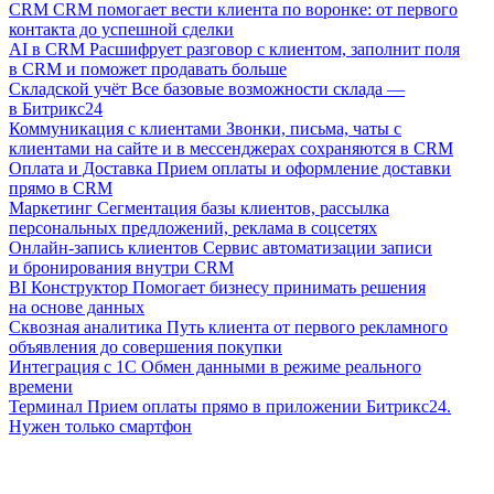
CRM
CRM помогает вести клиента по воронке: от первого
контакта до успешной сделки
AI в CRM
Расшифрует разговор с клиентом, заполнит поля
в CRM и поможет продавать больше
Складской учёт
Все базовые возможности склада —
в Битрикс24
Коммуникация с клиентами
Звонки, письма, чаты с
клиентами на сайте и в мессенджерах сохраняются в CRM
Оплата и Доставка
Прием оплаты и оформление доставки
прямо в CRM
Маркетинг
Сегментация базы клиентов, рассылка
персональных предложений, реклама в соцсетях
Онлайн-запись клиентов
Сервис автоматизации записи
и бронирования внутри CRM
BI Конструктор
Помогает бизнесу принимать решения
на основе данных
Сквозная аналитика
Путь клиента от первого рекламного
объявления до совершения покупки
Интеграция с 1С
Обмен данными в режиме реального
времени
Терминал
Прием оплаты прямо в приложении Битрикс24.
Нужен только смартфон