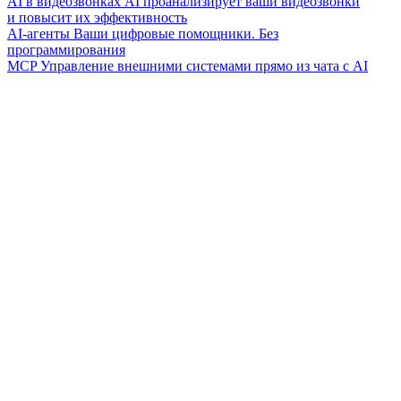
AI в видеозвонках
AI проанализирует ваши видеозвонки
и повысит их эффективность
AI-агенты
Ваши цифровые помощники. Без
программирования
MCP
Управление внешними системами прямо из чата с AI