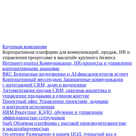
Крупным компаниям
Корпоративная платформа для коммуникаций, продаж, HR и
управления процессами в масштабе крупного бизнеса
Интранет-портал
Коммуникации, HR-процессы и управление
корпоративными знаниями
ВКС
Безопасные видеозвонки и AI-фиксация итогов встреч
Корпоративный мессенджер
Защищенные коммуникации
с интеграцией CRM, задач и видеосвязи
Автоматизация продаж
CRM, сквозная аналитика и
управление продажами в едином контуре
Проектный офис
Управление проектами, задачами
и контролем исполнения
HRM
Рекрутинг, КЭДО, обучение и управление
эффективностью сотрудников
SaaS
Облачная платформа с высокой производительностью
и масштабируемостью
On-premise
Размещение в вашем ЦОД, открытый код и