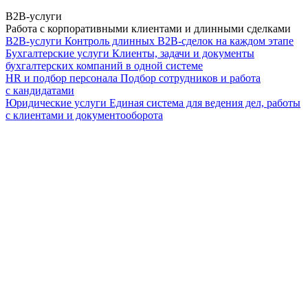
B2B-услуги
Работа с корпоративными клиентами и длинными сделками
B2B-услуги
Контроль длинных B2B-сделок на каждом этапе
Бухгалтерские услуги
Клиенты, задачи и документы
бухгалтерских компаний в одной системе
HR и подбор персонала
Подбор сотрудников и работа
с кандидатами
Юридические услуги
Единая система для ведения дел, работы
с клиентами и документооборота