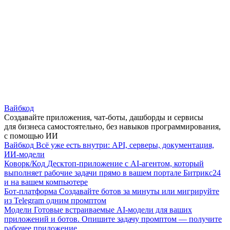
Вайбкод
Создавайте приложения, чат-боты, дашборды и сервисы
для бизнеса самостоятельно, без навыков программирования,
с помощью ИИ
Вайбкод
Всё уже есть внутри: API, серверы, документация,
ИИ-модели
Коворк/Код
Десктоп-приложение с AI-агентом, который
выполняет рабочие задачи прямо в вашем портале Битрикс24
и на вашем компьютере
Бот-платформа
Создавайте ботов за минуты или мигрируйте
из Telegram одним промптом
Модели
Готовые встраиваемые AI-модели для ваших
приложений и ботов. Опишите задачу промптом — получите
рабочее приложение