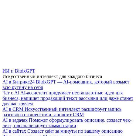
ИИ и BitrixGPT
Искусственный интеллект для каждого бизнеса
AI в Битрикс24
BitrixGPT — AI-помощник, который возьмет
всю рутину на себя
Чат с AI
AI-ассистент придумает нестандартные идеи для
бизнеса, напишет продающий текст рассылки или даже станет
для вас коучем
AI в CRM
Искусственный интеллект расшифрует запись
разговора с клиентом и заполнит CRM
AI в задачах
Поможет сформулировать описание, создаст чек-
лист, проанализирует комментарии
AI в сайтах
Создаст сайт за минуты по вашему описанию