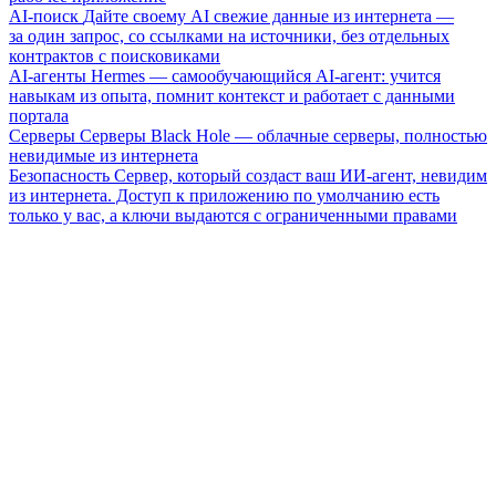
AI-поиск
Дайте своему AI свежие данные из интернета —
за один запрос, со ссылками на источники, без отдельных
контрактов с поисковиками
AI-агенты
Hermes — самообучающийся AI-агент: учится
навыкам из опыта, помнит контекст и работает с данными
портала
Серверы
Серверы Black Hole — облачные серверы, полностью
невидимые из интернета
Безопасность
Сервер, который создаст ваш ИИ-агент, невидим
из интернета. Доступ к приложению по умолчанию есть
только у вас, а ключи выдаются с ограниченными правами