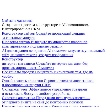
Сайты и магазины
Создание в простом конструкторе с AI-помощником.
Интегрировано в CRM
Конструктор сайтов
Создайте продающий лендинг
за считаные минуты
Шаблоны сайтов
Выберите из множества шаблонов,
адаптированных под разные отрасли
AI для создания лендингов
AI поможет запустить уникальный
сайт, напишет тексты, создаст изображения
Конструктор
интернет-магазинов
Создайте интернет-магазин без
программирования за 2 минуты
Все каналы продаж
Общайтесь с клиентами там, где им
удобно
Онлайн-запись клиентов
Сервис автоматизации записи
и бронирования внутри CRM
Складской учет
Эффективное управление товарами
и остатками. Доступ с любого устройства
Сквозная аналитика
Перед вами весь путь клиента —
от первого визита на сайт до повторных покупок
Интеграция с мессенджерами
Коммуникация с клиентом и