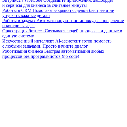
Битрикс24 VibeCode
Создавайте приложения, дашборды
и сервисы для бизнеса за считаные минуты
Роботы в CRM
Помогают закрывать сделки быстрее и не
упускать важные детали
Роботы в задачах
Автоматизируют постановку, распределение
и контроль задач
Оркестрация бизнеса
Связывает людей, процессы и данные в
единую систему
Искусственный интеллект
AI-ассистент готов помогать
с любыми задачами. Просто начните диалог
Роботизация бизнеса
Быстрая автоматизация любых
процессов без программистов (no-code)