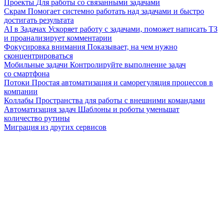
Проекты
Для работы со связанными задачами
Скрам
Помогает системно работать над задачами и быстро
достигать результата
AI в Задачах
Ускоряет работу с задачами, поможет написать ТЗ
и проанализирует комментарии
Фокусировка внимания
Показывает, на чем нужно
сконцентрироваться
Мобильные задачи
Контролируйте выполнение задач
со смартфона
Потоки
Простая автоматизация и саморегуляция процессов в
компании
Коллабы
Пространства для работы с внешними командами
Автоматизация задач
Шаблоны и роботы уменьшат
количество рутины
Миграция из других сервисов