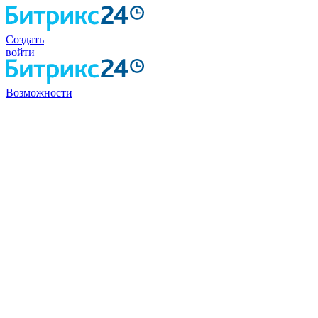
Создать
войти
Возможности