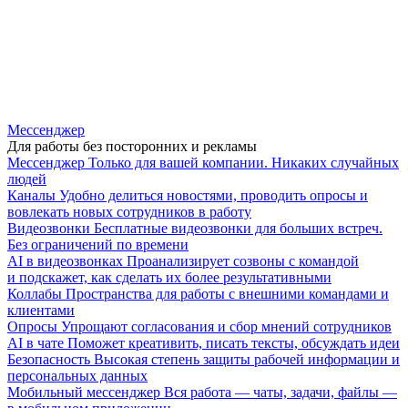
Мессенджер
Для работы без посторонних и рекламы
Мессенджер
Только для вашей компании. Никаких случайных
людей
Каналы
Удобно делиться новостями, проводить опросы и
вовлекать новых сотрудников в работу
Видеозвонки
Бесплатные видеозвонки для больших встреч.
Без ограничений по времени
AI в видеозвонках
Проанализирует созвоны с командой
и подскажет, как сделать их более результативными
Коллабы
Пространства для работы с внешними командами и
клиентами
Опросы
Упрощают согласования и сбор мнений сотрудников
AI в чате
Поможет креативить, писать тексты, обсуждать идеи
Безопасность
Высокая степень защиты рабочей информации и
персональных данных
Мобильный мессенджер
Вся работа — чаты, задачи, файлы —