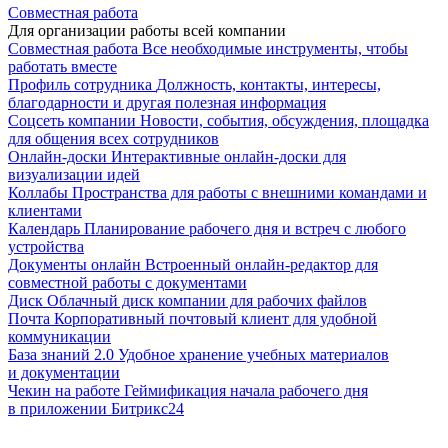
Совместная работа
Для организации работы всей компании
Совместная работа
Все необходимые инструменты, чтобы
работать вместе
Профиль сотрудника
Должность, контакты, интересы,
благодарности и другая полезная информация
Соцсеть компании
Новости, события, обсуждения, площадка
для общения всех сотрудников
Онлайн-доски
Интерактивные онлайн-доски для
визуализации идей
Коллабы
Пространства для работы с внешними командами и
клиентами
Календарь
Планирование рабочего дня и встреч с любого
устройства
Документы онлайн
Встроенный онлайн-редактор для
совместной работы с документами
Диск
Облачный диск компании для рабочих файлов
Почта
Корпоративный почтовый клиент для удобной
коммуникации
База знаний 2.0
Удобное хранение учебных материалов
и документации
Чекин на работе
Геймификация начала рабочего дня
в приложении Битрикс24