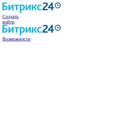
Создать
войти
Возможности