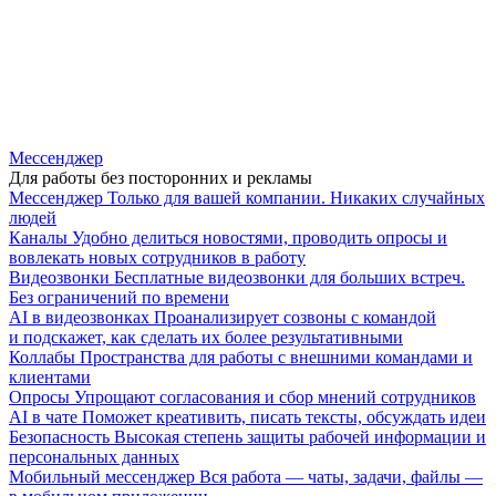
Мессенджер
Для работы без посторонних и рекламы
Мессенджер
Только для вашей компании. Никаких случайных
людей
Каналы
Удобно делиться новостями, проводить опросы и
вовлекать новых сотрудников в работу
Видеозвонки
Бесплатные видеозвонки для больших встреч.
Без ограничений по времени
AI в видеозвонках
Проанализирует созвоны с командой
и подскажет, как сделать их более результативными
Коллабы
Пространства для работы с внешними командами и
клиентами
Опросы
Упрощают согласования и сбор мнений сотрудников
AI в чате
Поможет креативить, писать тексты, обсуждать идеи
Безопасность
Высокая степень защиты рабочей информации и
персональных данных
Мобильный мессенджер
Вся работа — чаты, задачи, файлы —