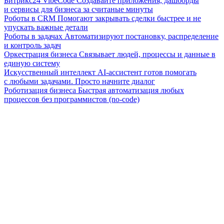
Битрикс24 VibeCode
Создавайте приложения, дашборды
и сервисы для бизнеса за считаные минуты
Роботы в CRM
Помогают закрывать сделки быстрее и не
упускать важные детали
Роботы в задачах
Автоматизируют постановку, распределение
и контроль задач
Оркестрация бизнеса
Связывает людей, процессы и данные в
единую систему
Искусственный интеллект
AI-ассистент готов помогать
с любыми задачами. Просто начните диалог
Роботизация бизнеса
Быстрая автоматизация любых
процессов без программистов (no-code)