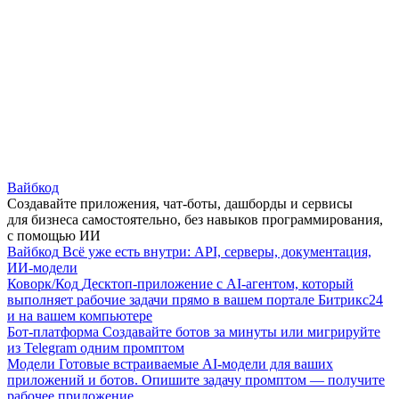
Вайбкод
Создавайте приложения, чат-боты, дашборды и сервисы
для бизнеса самостоятельно, без навыков программирования,
с помощью ИИ
Вайбкод
Всё уже есть внутри: API, серверы, документация,
ИИ-модели
Коворк/Код
Десктоп-приложение с AI-агентом, который
выполняет рабочие задачи прямо в вашем портале Битрикс24
и на вашем компьютере
Бот-платформа
Создавайте ботов за минуты или мигрируйте
из Telegram одним промптом
Модели
Готовые встраиваемые AI-модели для ваших
приложений и ботов. Опишите задачу промптом — получите
рабочее приложение