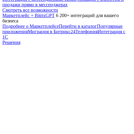
продажи прямо в мессенджерах
Смотреть все возможности
Маркетплейс + BitrixGPT
6 200+ интеграций для вашего
бизнеса
Подробнее о Маркетплейсе
Перейти в каталог
Популярные
приложения
Миграция в Битрикс24
Телефония
Интеграция с
1С
Решения