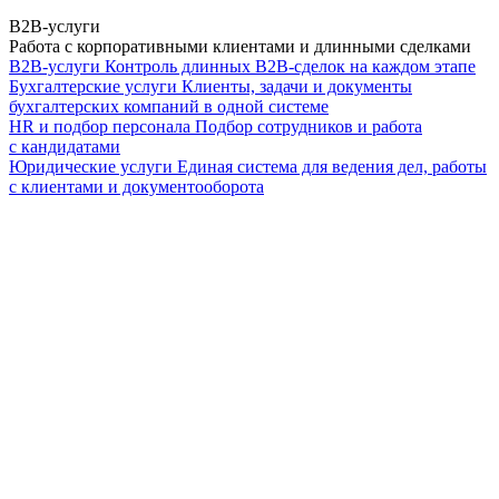
B2B-услуги
Работа с корпоративными клиентами и длинными сделками
B2B-услуги
Контроль длинных B2B-сделок на каждом этапе
Бухгалтерские услуги
Клиенты, задачи и документы
бухгалтерских компаний в одной системе
HR и подбор персонала
Подбор сотрудников и работа
с кандидатами
Юридические услуги
Единая система для ведения дел, работы
с клиентами и документооборота