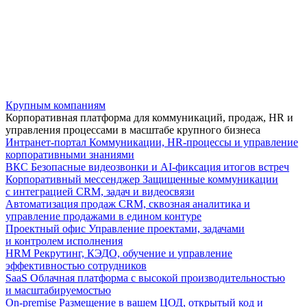
Крупным компаниям
Корпоративная платформа для коммуникаций, продаж, HR и
управления процессами в масштабе крупного бизнеса
Интранет-портал
Коммуникации, HR-процессы и управление
корпоративными знаниями
ВКС
Безопасные видеозвонки и AI-фиксация итогов встреч
Корпоративный мессенджер
Защищенные коммуникации
с интеграцией CRM, задач и видеосвязи
Автоматизация продаж
CRM, сквозная аналитика и
управление продажами в едином контуре
Проектный офис
Управление проектами, задачами
и контролем исполнения
HRM
Рекрутинг, КЭДО, обучение и управление
эффективностью сотрудников
SaaS
Облачная платформа с высокой производительностью
и масштабируемостью
On-premise
Размещение в вашем ЦОД, открытый код и