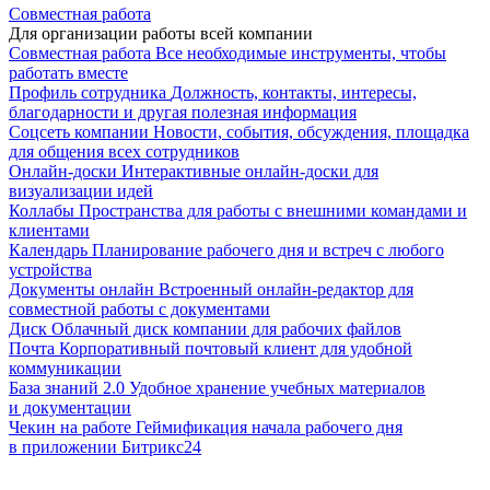
Совместная работа
Для организации работы всей компании
Совместная работа
Все необходимые инструменты, чтобы
работать вместе
Профиль сотрудника
Должность, контакты, интересы,
благодарности и другая полезная информация
Соцсеть компании
Новости, события, обсуждения, площадка
для общения всех сотрудников
Онлайн-доски
Интерактивные онлайн-доски для
визуализации идей
Коллабы
Пространства для работы с внешними командами и
клиентами
Календарь
Планирование рабочего дня и встреч с любого
устройства
Документы онлайн
Встроенный онлайн-редактор для
совместной работы с документами
Диск
Облачный диск компании для рабочих файлов
Почта
Корпоративный почтовый клиент для удобной
коммуникации
База знаний 2.0
Удобное хранение учебных материалов
и документации
Чекин на работе
Геймификация начала рабочего дня
в приложении Битрикс24