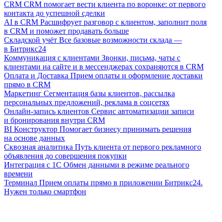
CRM
CRM помогает вести клиента по воронке: от первого
контакта до успешной сделки
AI в CRM
Расшифрует разговор с клиентом, заполнит поля
в CRM и поможет продавать больше
Складской учёт
Все базовые возможности склада —
в Битрикс24
Коммуникация с клиентами
Звонки, письма, чаты с
клиентами на сайте и в мессенджерах сохраняются в CRM
Оплата и Доставка
Прием оплаты и оформление доставки
прямо в CRM
Маркетинг
Сегментация базы клиентов, рассылка
персональных предложений, реклама в соцсетях
Онлайн-запись клиентов
Сервис автоматизации записи
и бронирования внутри CRM
BI Конструктор
Помогает бизнесу принимать решения
на основе данных
Сквозная аналитика
Путь клиента от первого рекламного
объявления до совершения покупки
Интеграция с 1С
Обмен данными в режиме реального
времени
Терминал
Прием оплаты прямо в приложении Битрикс24.
Нужен только смартфон