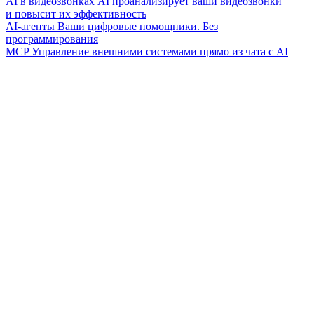
AI в видеозвонках
AI проанализирует ваши видеозвонки
и повысит их эффективность
AI-агенты
Ваши цифровые помощники. Без
программирования
MCP
Управление внешними системами прямо из чата с AI