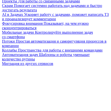
Проекты
Для работы со связанными задачами
Скрам
Помогает системно работать над задачами и быстро
достигать результата
AI в Задачах
Ускоряет работу с задачами, поможет написать ТЗ
и проанализирует комментарии
Фокусировка внимания
Показывает, на чем нужно
сконцентрироваться
Мобильные задачи
Контролируйте выполнение задач
со смартфона
Потоки
Простая автоматизация и саморегуляция процессов в
компании
Коллабы
Пространства для работы с внешними командами
Автоматизация задач
Шаблоны и роботы уменьшат
количество рутины
Миграция из других сервисов