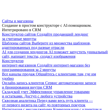
Сайты и магазины
Создание в простом конструкторе с AI-помощником.
Интегрировано в CRM
Конструктор сайтов
Создайте продающий лендинг
за считаные минуты
Шаблоны сайтов
Выберите из множества шаблонов,
адаптированных под разные отрасли
AI для создания лендингов
AI поможет запустить уникальный
сайт, напишет тексты, создаст изображения
Конструктор
интернет-магазинов
Создайте интернет-магазин без
программирования за 2 минуты
Все каналы продаж
Общайтесь с клиентами там, где им
удобно
Онлайн-запись клиентов
Сервис автоматизации записи
и бронирования внутри CRM
Складской учет
Эффективное управление товарами
и остатками. Доступ с любого устройства
Сквозная аналитика
Перед вами весь путь клиента —
от первого визита на сайт до повторных покупок
Интеграция с мессенджерами
Коммуникация с клиентом и