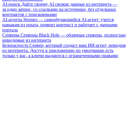
AI-поиск
Дайте своему AI свежие данные из интернета —
за один запрос, со ссылками на источники, без отдельных
контрактов с поисковиками
AI-агенты
Hermes — самообучающийся AI-агент: учится
навыкам из опыта, помнит контекст и работает с данными
портала
Серверы
Серверы Black Hole — облачные серверы, полностью
невидимые из интернета
Безопасность
Сервер, который создаст ваш ИИ-агент, невидим
из интернета. Доступ к приложению по умолчанию есть
только у вас, а ключи выдаются с ограниченными правами