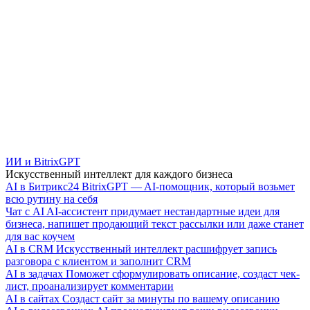
ИИ и BitrixGPT
Искусственный интеллект для каждого бизнеса
AI в Битрикс24
BitrixGPT — AI-помощник, который возьмет
всю рутину на себя
Чат с AI
AI-ассистент придумает нестандартные идеи для
бизнеса, напишет продающий текст рассылки или даже станет
для вас коучем
AI в CRM
Искусственный интеллект расшифрует запись
разговора с клиентом и заполнит CRM
AI в задачах
Поможет сформулировать описание, создаст чек-
лист, проанализирует комментарии
AI в сайтах
Создаст сайт за минуты по вашему описанию