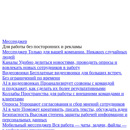
Мессенджер
Для работы без посторонних и рекламы
Мессенджер
Только для вашей компании. Никаких случайных
людей
Каналы
Удобно делиться новостями, проводить опросы и
вовлекать новых сотрудников в работу
Видеозвонки
Бесплатные видеозвонки для больших встреч.
Без ограничений по времени
AI в видеозвонках
Проанализирует созвоны с командой
и подскажет, как сделать их более результативными
Коллабы
Пространства для работы с внешними командами и
клиентами
Опросы
Упрощают согласования и сбор мнений сотрудников
AI в чате
Поможет креативить, писать тексты, обсуждать идеи
Безопасность
Высокая степень защиты рабочей информации и
персональных данных
Мобильный мессенджер
Вся работа — чаты, задачи, файлы —