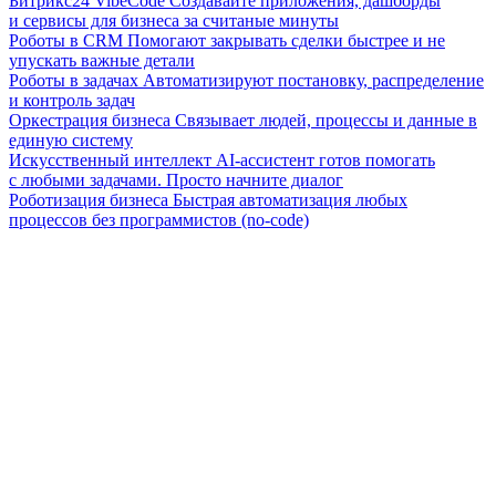
Битрикс24 VibeCode
Создавайте приложения, дашборды
и сервисы для бизнеса за считаные минуты
Роботы в CRM
Помогают закрывать сделки быстрее и не
упускать важные детали
Роботы в задачах
Автоматизируют постановку, распределение
и контроль задач
Оркестрация бизнеса
Связывает людей, процессы и данные в
единую систему
Искусственный интеллект
AI-ассистент готов помогать
с любыми задачами. Просто начните диалог
Роботизация бизнеса
Быстрая автоматизация любых
процессов без программистов (no-code)