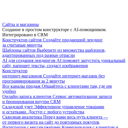
Сайты и магазины
Создание в простом конструкторе с AI-помощником.
Интегрировано в CRM
Конструктор сайтов
Создайте продающий лендинг
за считаные минуты
Шаблоны сайтов
Выберите из множества шаблонов,
адаптированных под разные отрасли
AI для создания лендингов
AI поможет запустить уникальный
сайт, напишет тексты, создаст изображения
Конструктор
интернет-магазинов
Создайте интернет-магазин без
программирования за 2 минуты
Все каналы продаж
Общайтесь с клиентами там, где им
удобно
Онлайн-запись клиентов
Сервис автоматизации записи
и бронирования внутри CRM
Складской учет
Эффективное управление товарами
и остатками. Доступ с любого устройства
Сквозная аналитика
Перед вами весь путь клиента —
от первого визита на сайт до повторных покупок
Интеграция с мессенджерами
Коммуникация с клиентом и