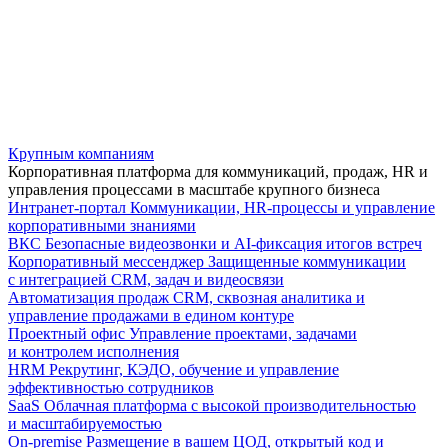
Крупным компаниям
Корпоративная платформа для коммуникаций, продаж, HR и
управления процессами в масштабе крупного бизнеса
Интранет-портал
Коммуникации, HR-процессы и управление
корпоративными знаниями
ВКС
Безопасные видеозвонки и AI-фиксация итогов встреч
Корпоративный мессенджер
Защищенные коммуникации
с интеграцией CRM, задач и видеосвязи
Автоматизация продаж
CRM, сквозная аналитика и
управление продажами в едином контуре
Проектный офис
Управление проектами, задачами
и контролем исполнения
HRM
Рекрутинг, КЭДО, обучение и управление
эффективностью сотрудников
SaaS
Облачная платформа с высокой производительностью
и масштабируемостью
On-premise
Размещение в вашем ЦОД, открытый код и