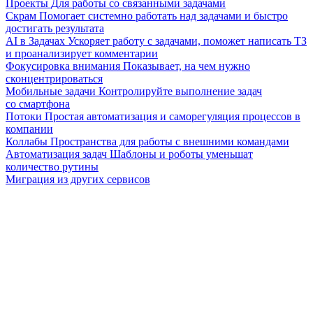
Проекты
Для работы со связанными задачами
Скрам
Помогает системно работать над задачами и быстро
достигать результата
AI в Задачах
Ускоряет работу с задачами, поможет написать ТЗ
и проанализирует комментарии
Фокусировка внимания
Показывает, на чем нужно
сконцентрироваться
Мобильные задачи
Контролируйте выполнение задач
со смартфона
Потоки
Простая автоматизация и саморегуляция процессов в
компании
Коллабы
Пространства для работы с внешними командами
Автоматизация задач
Шаблоны и роботы уменьшат
количество рутины
Миграция из других сервисов