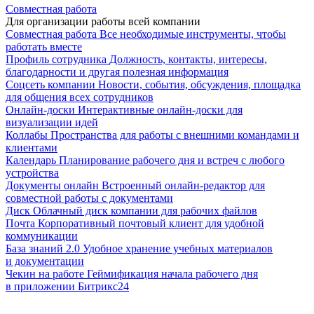
Совместная работа
Для организации работы всей компании
Совместная работа
Все необходимые инструменты, чтобы
работать вместе
Профиль сотрудника
Должность, контакты, интересы,
благодарности и другая полезная информация
Соцсеть компании
Новости, события, обсуждения, площадка
для общения всех сотрудников
Онлайн-доски
Интерактивные онлайн-доски для
визуализации идей
Коллабы
Пространства для работы с внешними командами и
клиентами
Календарь
Планирование рабочего дня и встреч с любого
устройства
Документы онлайн
Встроенный онлайн-редактор для
совместной работы с документами
Диск
Облачный диск компании для рабочих файлов
Почта
Корпоративный почтовый клиент для удобной
коммуникации
База знаний 2.0
Удобное хранение учебных материалов
и документации
Чекин на работе
Геймификация начала рабочего дня
в приложении Битрикс24