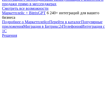
продажи прямо в мессенджерах
Смотреть все возможности
Маркетплейс + BitrixGPT
6 240+ интеграций для вашего
бизнеса
Подробнее о Маркетплейсе
Перейти в каталог
Популярные
приложения
Миграция в Битрикс24
Телефония
Интеграция с
1С
Решения