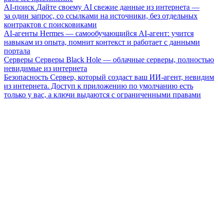
AI-поиск
Дайте своему AI свежие данные из интернета —
за один запрос, со ссылками на источники, без отдельных
контрактов с поисковиками
AI-агенты
Hermes — самообучающийся AI-агент: учится
навыкам из опыта, помнит контекст и работает с данными
портала
Серверы
Серверы Black Hole — облачные серверы, полностью
невидимые из интернета
Безопасность
Сервер, который создаст ваш ИИ-агент, невидим
из интернета. Доступ к приложению по умолчанию есть
только у вас, а ключи выдаются с ограниченными правами