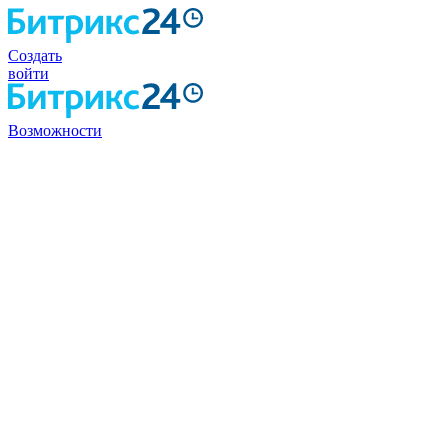
Создать
войти
Возможности