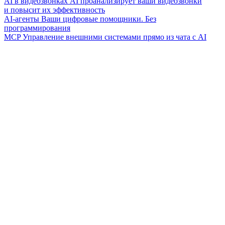
AI в видеозвонках
AI проанализирует ваши видеозвонки
и повысит их эффективность
AI-агенты
Ваши цифровые помощники. Без
программирования
MCP
Управление внешними системами прямо из чата с AI