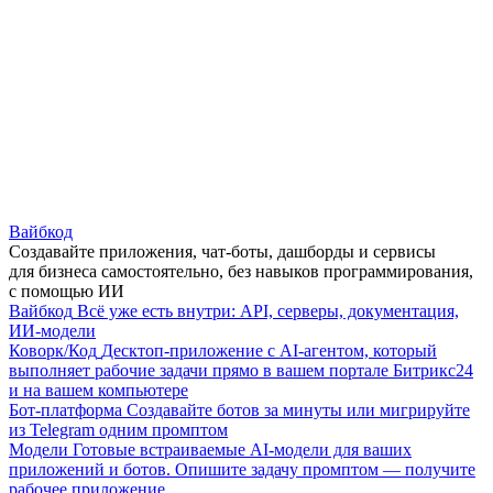
Вайбкод
Создавайте приложения, чат-боты, дашборды и сервисы
для бизнеса самостоятельно, без навыков программирования,
с помощью ИИ
Вайбкод
Всё уже есть внутри: API, серверы, документация,
ИИ-модели
Коворк/Код
Десктоп-приложение с AI-агентом, который
выполняет рабочие задачи прямо в вашем портале Битрикс24
и на вашем компьютере
Бот-платформа
Создавайте ботов за минуты или мигрируйте
из Telegram одним промптом
Модели
Готовые встраиваемые AI-модели для ваших
приложений и ботов. Опишите задачу промптом — получите
рабочее приложение