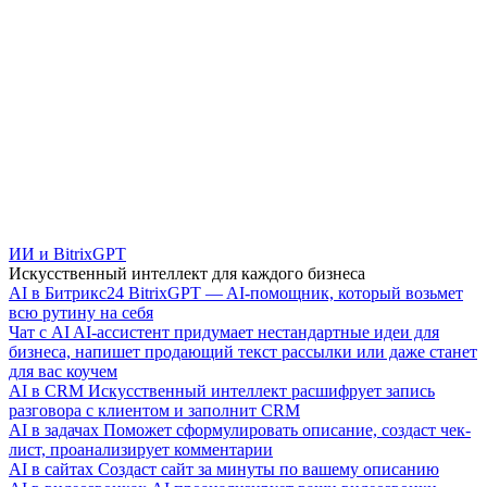
ИИ и BitrixGPT
Искусственный интеллект для каждого бизнеса
AI в Битрикс24
BitrixGPT — AI-помощник, который возьмет
всю рутину на себя
Чат с AI
AI-ассистент придумает нестандартные идеи для
бизнеса, напишет продающий текст рассылки или даже станет
для вас коучем
AI в CRM
Искусственный интеллект расшифрует запись
разговора с клиентом и заполнит CRM
AI в задачах
Поможет сформулировать описание, создаст чек-
лист, проанализирует комментарии
AI в сайтах
Создаст сайт за минуты по вашему описанию