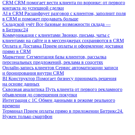
CRM
CRM помогает вести клиента по воронке: от первого
контакта до успешной сделки
AI в CRM
Расшифрует разговор с клиентом, заполнит поля
в CRM и поможет продавать больше
Складской учёт
Все базовые возможности склада —
в Битрикс24
Коммуникация с клиентами
Звонки, письма, чаты с
клиентами на сайте и в мессенджерах сохраняются в CRM
Оплата и Доставка
Прием оплаты и оформление доставки
прямо в CRM
Маркетинг
Сегментация базы клиентов, рассылка
персональных предложений, реклама в соцсетях
Онлайн-запись клиентов
Сервис автоматизации записи
и бронирования внутри CRM
BI Конструктор
Помогает бизнесу принимать решения
на основе данных
Сквозная аналитика
Путь клиента от первого рекламного
объявления до совершения покупки
Интеграция с 1С
Обмен данными в режиме реального
времени
Терминал
Прием оплаты прямо в приложении Битрикс24.
Нужен только смартфон