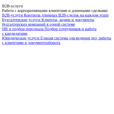
B2B-услуги
Работа с корпоративными клиентами и длинными сделками
B2B-услуги
Контроль длинных B2B-сделок на каждом этапе
Бухгалтерские услуги
Клиенты, задачи и документы
бухгалтерских компаний в одной системе
HR и подбор персонала
Подбор сотрудников и работа
с кандидатами
Юридические услуги
Единая система для ведения дел, работы
с клиентами и документооборота