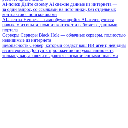
AI-поиск
Дайте своему AI свежие данные из интернета —
за один запрос, со ссылками на источники, без отдельных
контрактов с поисковиками
AI-агенты
Hermes — самообучающийся AI-агент: учится
навыкам из опыта, помнит контекст и работает с данными
портала
Серверы
Серверы Black Hole — облачные серверы, полностью
невидимые из интернета
Безопасность
Сервер, который создаст ваш ИИ-агент, невидим
из интернета. Доступ к приложению по умолчанию есть
только у вас, а ключи выдаются с ограниченными правами