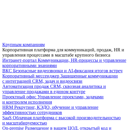
Крупным компаниям
Корпоративная платформа для коммуникаций, продаж, HR и
управления процессами в масштабе крупного бизнеса
Интранет-портал
Коммуникации, HR-процессы и управление
корпоративными знаниями
ВКС
Безопасные видеозвонки и AI-фиксация итогов встреч
Корпоративный мессенджер
Защищенные коммуникации
с интеграцией CRM, задач и видеосвязи
Автоматизация продаж
CRM, сквозная аналитика и
управление продажами в едином контуре
Проектный офис
Управление проектами, задачами
и контролем исполнения
HRM
Рекрутинг, КЭДО, обучение и управление
эффективностью сотрудников
SaaS
Облачная платформа с высокой производительностью
и масштабируемостью
On-premise
Размещение в вашем ЦОД, открытый код и