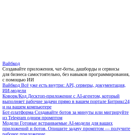
Вайбкод
Создавайте приложения, чат-боты, дашборды и сервисы
для бизнеса самостоятельно, без навыков программирования,
с помощью ИИ
Вайбкод
Всё уже есть внутри: API, серверы, документация,
ИИ-модели
Коворк/Код
Десктоп-приложение с AI-агентом, который
выполняет рабочие задачи прямо в вашем портале Битрикс24
и на вашем компьютере
Бот-платформа
Создавайте ботов за минуты или мигрируйте
из Telegram одним промптом
Модели
Готовые встраиваемые AI-модели для ваших
приложений и ботов. Опишите задачу промптом — получите
рабочее приложение