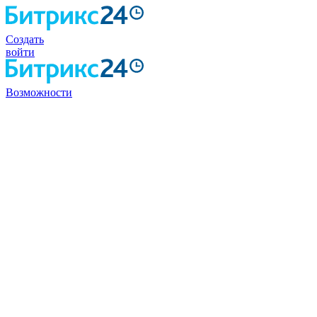
Создать
войти
Возможности