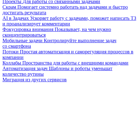
Проекты
Для работы со связанными задачами
Скрам
Помогает системно работать над задачами и быстро
достигать результата
AI в Задачах
Ускоряет работу с задачами, поможет написать ТЗ
и проанализирует комментарии
Фокусировка внимания
Показывает, на чем нужно
сконцентрироваться
Мобильные задачи
Контролируйте выполнение задач
со смартфона
Потоки
Простая автоматизация и саморегуляция процессов в
компании
Коллабы
Пространства для работы с внешними командами
Автоматизация задач
Шаблоны и роботы уменьшат
количество рутины
Миграция из других сервисов