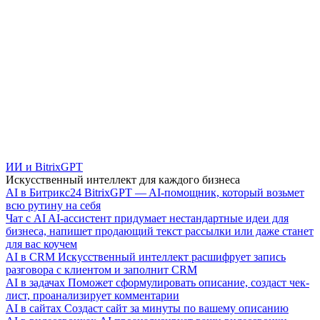
ИИ и BitrixGPT
Искусственный интеллект для каждого бизнеса
AI в Битрикс24
BitrixGPT — AI-помощник, который возьмет
всю рутину на себя
Чат с AI
AI-ассистент придумает нестандартные идеи для
бизнеса, напишет продающий текст рассылки или даже станет
для вас коучем
AI в CRM
Искусственный интеллект расшифрует запись
разговора с клиентом и заполнит CRM
AI в задачах
Поможет сформулировать описание, создаст чек-
лист, проанализирует комментарии
AI в сайтах
Создаст сайт за минуты по вашему описанию