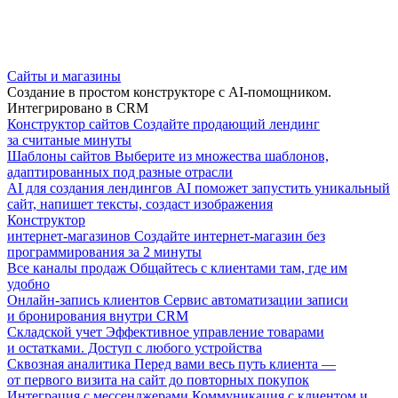
Сайты и магазины
Создание в простом конструкторе с AI-помощником.
Интегрировано в CRM
Конструктор сайтов
Создайте продающий лендинг
за считаные минуты
Шаблоны сайтов
Выберите из множества шаблонов,
адаптированных под разные отрасли
AI для создания лендингов
AI поможет запустить уникальный
сайт, напишет тексты, создаст изображения
Конструктор
интернет-магазинов
Создайте интернет-магазин без
программирования за 2 минуты
Все каналы продаж
Общайтесь с клиентами там, где им
удобно
Онлайн-запись клиентов
Сервис автоматизации записи
и бронирования внутри CRM
Складской учет
Эффективное управление товарами
и остатками. Доступ с любого устройства
Сквозная аналитика
Перед вами весь путь клиента —
от первого визита на сайт до повторных покупок
Интеграция с мессенджерами
Коммуникация с клиентом и