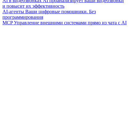
AI в видеозвонках
AI проанализирует ваши видеозвонки
и повысит их эффективность
AI-агенты
Ваши цифровые помощники. Без
программирования
MCP
Управление внешними системами прямо из чата с AI