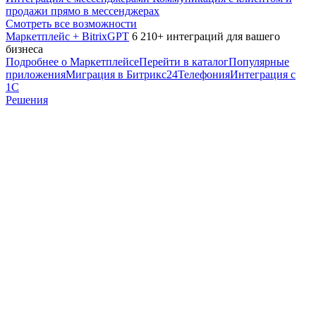
продажи прямо в мессенджерах
Смотреть все возможности
Маркетплейс + BitrixGPT
6 210+ интеграций для вашего
бизнеса
Подробнее о Маркетплейсе
Перейти в каталог
Популярные
приложения
Миграция в Битрикс24
Телефония
Интеграция с
1С
Решения