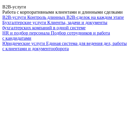
B2B-услуги
Работа с корпоративными клиентами и длинными сделками
B2B-услуги
Контроль длинных B2B-сделок на каждом этапе
Бухгалтерские услуги
Клиенты, задачи и документы
бухгалтерских компаний в одной системе
HR и подбор персонала
Подбор сотрудников и работа
с кандидатами
Юридические услуги
Единая система для ведения дел, работы
с клиентами и документооборота