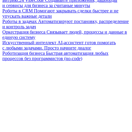
Битрикс24 VibeCode
Создавайте приложения, дашборды
и сервисы для бизнеса за считаные минуты
Роботы в CRM
Помогают закрывать сделки быстрее и не
упускать важные детали
Роботы в задачах
Автоматизируют постановку, распределение
и контроль задач
Оркестрация бизнеса
Связывает людей, процессы и данные в
единую систему
Искусственный интеллект
AI-ассистент готов помогать
с любыми задачами. Просто начните диалог
Роботизация бизнеса
Быстрая автоматизация любых
процессов без программистов (no-code)