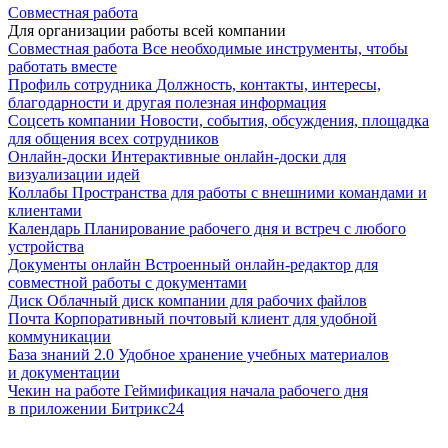
Совместная работа
Для организации работы всей компании
Совместная работа
Все необходимые инструменты, чтобы
работать вместе
Профиль сотрудника
Должность, контакты, интересы,
благодарности и другая полезная информация
Соцсеть компании
Новости, события, обсуждения, площадка
для общения всех сотрудников
Онлайн-доски
Интерактивные онлайн-доски для
визуализации идей
Коллабы
Пространства для работы с внешними командами и
клиентами
Календарь
Планирование рабочего дня и встреч с любого
устройства
Документы онлайн
Встроенный онлайн-редактор для
совместной работы с документами
Диск
Облачный диск компании для рабочих файлов
Почта
Корпоративный почтовый клиент для удобной
коммуникации
База знаний 2.0
Удобное хранение учебных материалов
и документации
Чекин на работе
Геймификация начала рабочего дня
в приложении Битрикс24