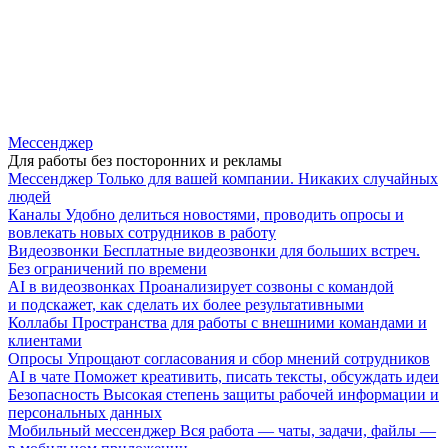
Мессенджер
Для работы без посторонних и рекламы
Мессенджер
Только для вашей компании. Никаких случайных
людей
Каналы
Удобно делиться новостями, проводить опросы и
вовлекать новых сотрудников в работу
Видеозвонки
Бесплатные видеозвонки для больших встреч.
Без ограничений по времени
AI в видеозвонках
Проанализирует созвоны с командой
и подскажет, как сделать их более результативными
Коллабы
Пространства для работы с внешними командами и
клиентами
Опросы
Упрощают согласования и сбор мнений сотрудников
AI в чате
Поможет креативить, писать тексты, обсуждать идеи
Безопасность
Высокая степень защиты рабочей информации и
персональных данных
Мобильный мессенджер
Вся работа — чаты, задачи, файлы —