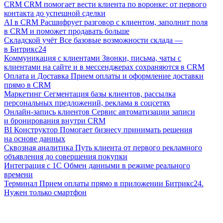
CRM
CRM помогает вести клиента по воронке: от первого
контакта до успешной сделки
AI в CRM
Расшифрует разговор с клиентом, заполнит поля
в CRM и поможет продавать больше
Складской учёт
Все базовые возможности склада —
в Битрикс24
Коммуникация с клиентами
Звонки, письма, чаты с
клиентами на сайте и в мессенджерах сохраняются в CRM
Оплата и Доставка
Прием оплаты и оформление доставки
прямо в CRM
Маркетинг
Сегментация базы клиентов, рассылка
персональных предложений, реклама в соцсетях
Онлайн-запись клиентов
Сервис автоматизации записи
и бронирования внутри CRM
BI Конструктор
Помогает бизнесу принимать решения
на основе данных
Сквозная аналитика
Путь клиента от первого рекламного
объявления до совершения покупки
Интеграция с 1С
Обмен данными в режиме реального
времени
Терминал
Прием оплаты прямо в приложении Битрикс24.
Нужен только смартфон