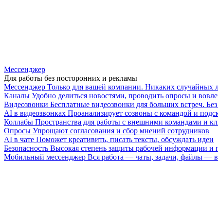
Мессенджер
Для работы без посторонних и рекламы
Мессенджер
Только для вашей компании. Никаких случайных 
Каналы
Удобно делиться новостями, проводить опросы и вовле
Видеозвонки
Бесплатные видеозвонки для больших встреч. Бе
AI в видеозвонках
Проанализирует созвоны с командой и подск
Коллабы
Пространства для работы с внешними командами и к
Опросы
Упрощают согласования и сбор мнений сотрудников
AI в чате
Поможет креативить, писать тексты, обсуждать идеи
Безопасность
Высокая степень защиты рабочей информации и
Мобильный мессенджер
Вся работа — чаты, задачи, файлы —