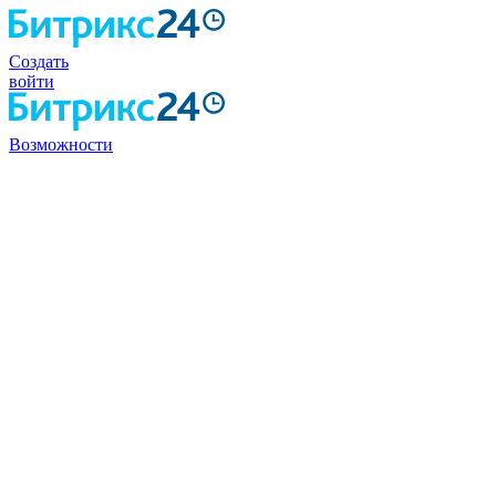
Создать
войти
Возможности