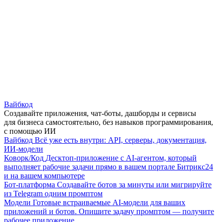
Вайбкод
Создавайте приложения, чат-боты, дашборды и сервисы
для бизнеса самостоятельно, без навыков программирования,
с помощью ИИ
Вайбкод
Всё уже есть внутри: API, серверы, документация,
ИИ-модели
Коворк/Код
Десктоп-приложение с AI-агентом, который
выполняет рабочие задачи прямо в вашем портале Битрикс24
и на вашем компьютере
Бот-платформа
Создавайте ботов за минуты или мигрируйте
из Telegram одним промптом
Модели
Готовые встраиваемые AI-модели для ваших
приложений и ботов. Опишите задачу промптом — получите
рабочее приложение