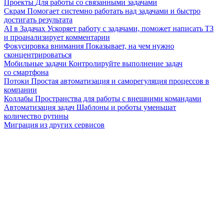
Проекты
Для работы со связанными задачами
Скрам
Помогает системно работать над задачами и быстро
достигать результата
AI в Задачах
Ускоряет работу с задачами, поможет написать ТЗ
и проанализирует комментарии
Фокусировка внимания
Показывает, на чем нужно
сконцентрироваться
Мобильные задачи
Контролируйте выполнение задач
со смартфона
Потоки
Простая автоматизация и саморегуляция процессов в
компании
Коллабы
Пространства для работы с внешними командами
Автоматизация задач
Шаблоны и роботы уменьшат
количество рутины
Миграция из других сервисов