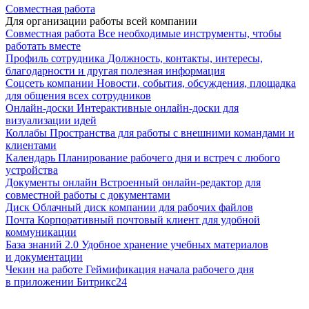
Совместная работа
Для организации работы всей компании
Совместная работа
Все необходимые инструменты, чтобы
работать вместе
Профиль сотрудника
Должность, контакты, интересы,
благодарности и другая полезная информация
Соцсеть компании
Новости, события, обсуждения, площадка
для общения всех сотрудников
Онлайн-доски
Интерактивные онлайн-доски для
визуализации идей
Коллабы
Пространства для работы с внешними командами и
клиентами
Календарь
Планирование рабочего дня и встреч с любого
устройства
Документы онлайн
Встроенный онлайн-редактор для
совместной работы с документами
Диск
Облачный диск компании для рабочих файлов
Почта
Корпоративный почтовый клиент для удобной
коммуникации
База знаний 2.0
Удобное хранение учебных материалов
и документации
Чекин на работе
Геймификация начала рабочего дня
в приложении Битрикс24