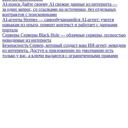
AI-поиск
Дайте своему AI свежие данные из интернета —
за один запрос, со ссылками на источники, без отдельных
контрактов с поисковиками
AI-агенты
Hermes — самообучающийся AI-агент: учится
навыкам из опыта, помнит контекст и работает с данными
портала
Серверы
Серверы Black Hole — облачные серверы, полностью
невидимые из интернета
Безопасность
Сервер, который создаст ваш ИИ-агент, невидим
из интернета. Доступ к приложению по умолчанию есть
только у вас, а ключи выдаются с ограниченными правами