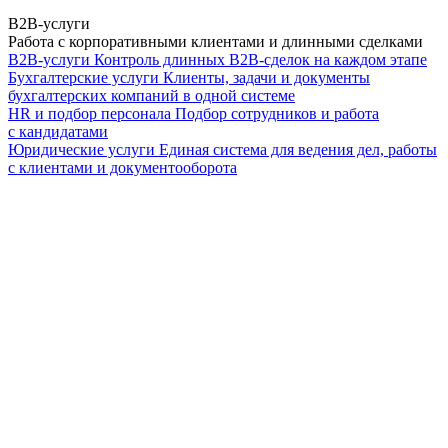
B2B-услуги
Работа с корпоративными клиентами и длинными сделками
B2B-услуги
Контроль длинных B2B-сделок на каждом этапе
Бухгалтерские услуги
Клиенты, задачи и документы
бухгалтерских компаний в одной системе
HR и подбор персонала
Подбор сотрудников и работа
с кандидатами
Юридические услуги
Единая система для ведения дел, работы
с клиентами и документооборота