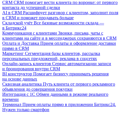
CRM
CRM помогает вести клиента по воронке: от первого
контакта до успешной сделки
AI в CRM
Расшифрует разговор с клиентом, заполнит поля
в CRM и поможет продавать больше
Складской учёт
Все базовые возможности склада —
в Битрикс24
Коммуникация с клиентами
Звонки, письма, чаты с
клиентами на сайте и в мессенджерах сохраняются в CRM
Оплата и Доставка
Прием оплаты и оформление доставки
прямо в CRM
Маркетинг
Сегментация базы клиентов, рассылка
персональных предложений, реклама в соцсетях
Онлайн-запись клиентов
Сервис автоматизации записи
и бронирования внутри CRM
BI конструктор
Помогает бизнесу принимать решения
на основе данных
Сквозная аналитика
Путь клиента от первого рекламного
объявления до совершения покупки
Интеграция с 1С
Обмен данными в режиме реального
времени
Терминал
Прием оплаты прямо в приложении Битрикс24.
Нужен только смартфон