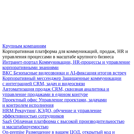
Крупным компаниям
Корпоративная платформа для коммуникаций, продаж, HR и
управления процессами в масштабе крупного бизнеса
Интранет-портал
Коммуникации, HR-процессы и управление
корпоративными знаниями
ВКС
Безопасные видеозвонки и AI-фиксация итогов встреч
Корпоративный мессенджер
Защищенные коммуникации
с интеграцией CRM, задач и видеосвязи
Автоматизация продаж
CRM, сквозная аналитика и
управление продажами в едином контуре
Проектный офис
Управление проектами, задачами
и контролем исполнения
HRM
Рекрутинг, КЭДО, обучение и управление
эффективностью сотрудников
SaaS
Облачная платформа с высокой производительностью
и масштабируемостью
On-premise
Размещение в вашем ЦОД, открытый код и