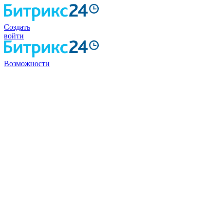
Создать
войти
Возможности