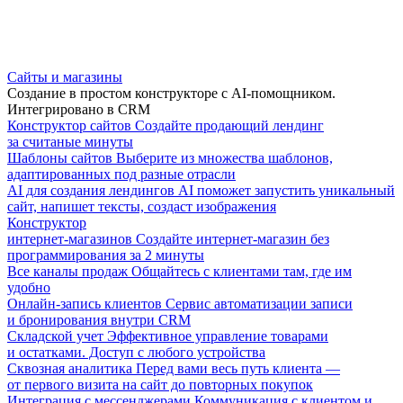
Сайты и магазины
Создание в простом конструкторе с AI-помощником.
Интегрировано в CRM
Конструктор сайтов
Создайте продающий лендинг
за считаные минуты
Шаблоны сайтов
Выберите из множества шаблонов,
адаптированных под разные отрасли
AI для создания лендингов
AI поможет запустить уникальный
сайт, напишет тексты, создаст изображения
Конструктор
интернет-магазинов
Создайте интернет-магазин без
программирования за 2 минуты
Все каналы продаж
Общайтесь с клиентами там, где им
удобно
Онлайн-запись клиентов
Сервис автоматизации записи
и бронирования внутри CRM
Складской учет
Эффективное управление товарами
и остатками. Доступ с любого устройства
Сквозная аналитика
Перед вами весь путь клиента —
от первого визита на сайт до повторных покупок
Интеграция с мессенджерами
Коммуникация с клиентом и