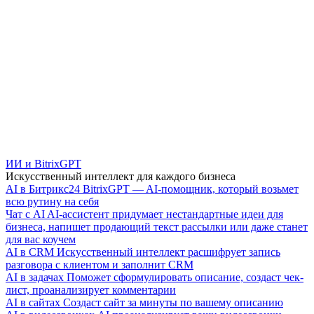
ИИ и BitrixGPT
Искусственный интеллект для каждого бизнеса
AI в Битрикс24
BitrixGPT — AI-помощник, который возьмет
всю рутину на себя
Чат с AI
AI-ассистент придумает нестандартные идеи для
бизнеса, напишет продающий текст рассылки или даже станет
для вас коучем
AI в CRM
Искусственный интеллект расшифрует запись
разговора с клиентом и заполнит CRM
AI в задачах
Поможет сформулировать описание, создаст чек-
лист, проанализирует комментарии
AI в сайтах
Создаст сайт за минуты по вашему описанию