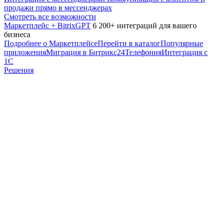
продажи прямо в мессенджерах
Смотреть все возможности
Маркетплейс + BitrixGPT
6 200+ интеграций для вашего
бизнеса
Подробнее о Маркетплейсе
Перейти в каталог
Популярные
приложения
Миграция в Битрикс24
Телефония
Интеграция с
1С
Решения