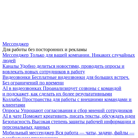
Мессенджер
Для работы без посторонних и рекламы
Мессенджер
Только для вашей компании. Никаких случайных
людей
Каналы
Удобно делиться новостями, проводить опросы и
вовлекать новых сотрудников в работу
Видеозвонки
Бесплатные видеозвонки для больших встреч.
Без ограничений по времени
AI в видеозвонках
Проанализирует созвоны с командой
и подскажет, как сделать их более результативными
Коллабы
Пространства для работы с внешними командами и
клиентами
Опросы
Упрощают согласования и сбор мнений сотрудников
AI в чате
Поможет креативить, писать тексты, обсуждать идеи
Безопасность
Высокая степень защиты рабочей информации и
персональных данных
Мобильный мессенджер
Вся работа — чаты, задачи, файлы —