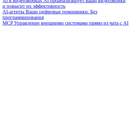
AI в видеозвонках
AI проанализирует ваши видеозвонки
и повысит их эффективность
AI-агенты
Ваши цифровые помощники. Без
программирования
MCP
Управление внешними системами прямо из чата с AI