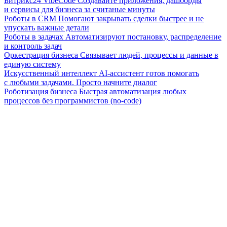
Битрикс24 VibeCode
Создавайте приложения, дашборды
и сервисы для бизнеса за считаные минуты
Роботы в CRM
Помогают закрывать сделки быстрее и не
упускать важные детали
Роботы в задачах
Автоматизируют постановку, распределение
и контроль задач
Оркестрация бизнеса
Связывает людей, процессы и данные в
единую систему
Искусственный интеллект
AI-ассистент готов помогать
с любыми задачами. Просто начните диалог
Роботизация бизнеса
Быстрая автоматизация любых
процессов без программистов (no-code)