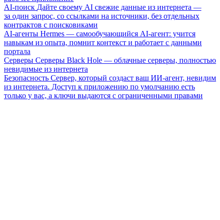
AI-поиск
Дайте своему AI свежие данные из интернета —
за один запрос, со ссылками на источники, без отдельных
контрактов с поисковиками
AI-агенты
Hermes — самообучающийся AI-агент: учится
навыкам из опыта, помнит контекст и работает с данными
портала
Серверы
Серверы Black Hole — облачные серверы, полностью
невидимые из интернета
Безопасность
Сервер, который создаст ваш ИИ-агент, невидим
из интернета. Доступ к приложению по умолчанию есть
только у вас, а ключи выдаются с ограниченными правами