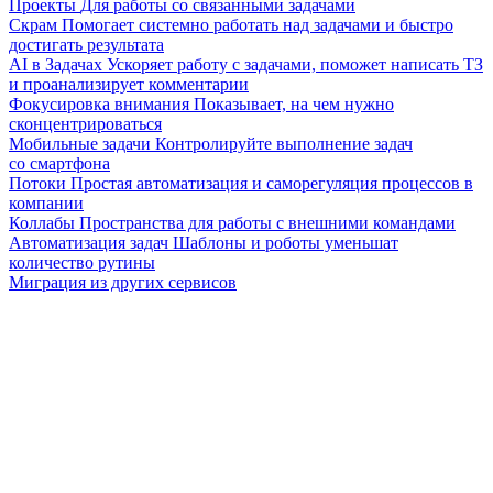
Проекты
Для работы со связанными задачами
Скрам
Помогает системно работать над задачами и быстро
достигать результата
AI в Задачах
Ускоряет работу с задачами, поможет написать ТЗ
и проанализирует комментарии
Фокусировка внимания
Показывает, на чем нужно
сконцентрироваться
Мобильные задачи
Контролируйте выполнение задач
со смартфона
Потоки
Простая автоматизация и саморегуляция процессов в
компании
Коллабы
Пространства для работы с внешними командами
Автоматизация задач
Шаблоны и роботы уменьшат
количество рутины
Миграция из других сервисов