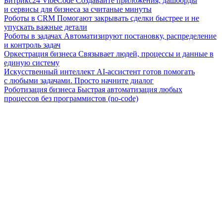
Битрикс24 VibeCode
Создавайте приложения, дашборды
и сервисы для бизнеса за считаные минуты
Роботы в CRM
Помогают закрывать сделки быстрее и не
упускать важные детали
Роботы в задачах
Автоматизируют постановку, распределение
и контроль задач
Оркестрация бизнеса
Связывает людей, процессы и данные в
единую систему
Искусственный интеллект
AI-ассистент готов помогать
с любыми задачами. Просто начните диалог
Роботизация бизнеса
Быстрая автоматизация любых
процессов без программистов (no-code)