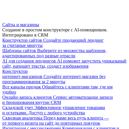
Сайты и магазины
Создание в простом конструкторе с AI-помощником.
Интегрировано в CRM
Конструктор сайтов
Создайте продающий лендинг
за считаные минуты
Шаблоны сайтов
Выберите из множества шаблонов,
адаптированных под разные отрасли
AI для создания лендингов
AI поможет запустить уникальный
сайт, напишет тексты, создаст изображения
Конструктор
интернет-магазинов
Создайте интернет-магазин без
программирования за 2 минуты
Все каналы продаж
Общайтесь с клиентами там, где им
удобно
Онлайн-запись клиентов
Сервис автоматизации записи
и бронирования внутри CRM
Складской учет
Эффективное управление товарами
и остатками. Доступ с любого устройства
Сквозная аналитика
Перед вами весь путь клиента —
от первого визита на сайт до повторных покупок
Интеграция с мессенджерами
Коммуникация с клиентом и