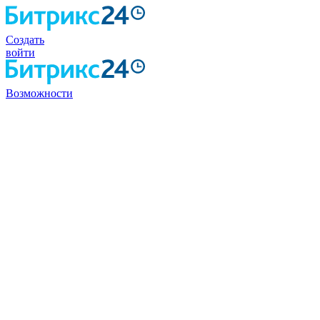
Создать
войти
Возможности