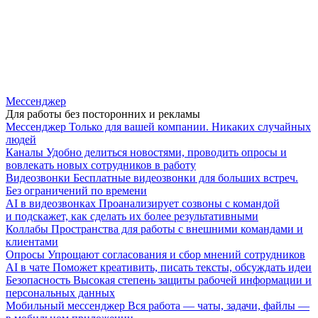
Мессенджер
Для работы без посторонних и рекламы
Мессенджер
Только для вашей компании. Никаких случайных
людей
Каналы
Удобно делиться новостями, проводить опросы и
вовлекать новых сотрудников в работу
Видеозвонки
Бесплатные видеозвонки для больших встреч.
Без ограничений по времени
AI в видеозвонках
Проанализирует созвоны с командой
и подскажет, как сделать их более результативными
Коллабы
Пространства для работы с внешними командами и
клиентами
Опросы
Упрощают согласования и сбор мнений сотрудников
AI в чате
Поможет креативить, писать тексты, обсуждать идеи
Безопасность
Высокая степень защиты рабочей информации и
персональных данных
Мобильный мессенджер
Вся работа — чаты, задачи, файлы —