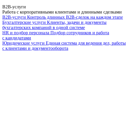
B2B-услуги
Работа с корпоративными клиентами и длинными сделками
B2B-услуги
Контроль длинных B2B-сделок на каждом этапе
Бухгалтерские услуги
Клиенты, задачи и документы
бухгалтерских компаний в одной системе
HR и подбор персонала
Подбор сотрудников и работа
с кандидатами
Юридические услуги
Единая система для ведения дел, работы
с клиентами и документооборота