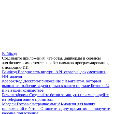
Вайбкод
Создавайте приложения, чат-боты, дашборды и сервисы
для бизнеса самостоятельно, без навыков программирования,
с помощью ИИ
Вайбкод
Всё уже есть внутри: API, серверы, документация,
ИИ-модели
Коворк/Код
Десктоп-приложение с AI-агентом, который
выполняет рабочие задачи прямо в вашем портале Битрикс24
и на вашем компьютере
Бот-платформа
Создавайте ботов за минуты или мигрируйте
из Telegram одним промптом
Модели
Готовые встраиваемые AI-модели для ваших
приложений и ботов. Опишите задачу промптом — получите
рабочее приложение