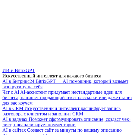
ИИ и BitrixGPT
Искусственный интеллект для каждого бизнеса
AI в Битрикс24
BitrixGPT — AI-помощник, который возьмет
всю рутину на себя
Чат с AI
AI-ассистент придумает нестандартные идеи для
бизнеса, напишет продающий текст рассылки или даже станет
для вас коучем
AI в CRM
Искусственный интеллект расшифрует запись
разговора с клиентом и заполнит CRM
AI в задачах
Поможет сформулировать описание, создаст чек-
лист, проанализирует комментарии
AI в сайтах
Создаст сайт за минуты по вашему описанию