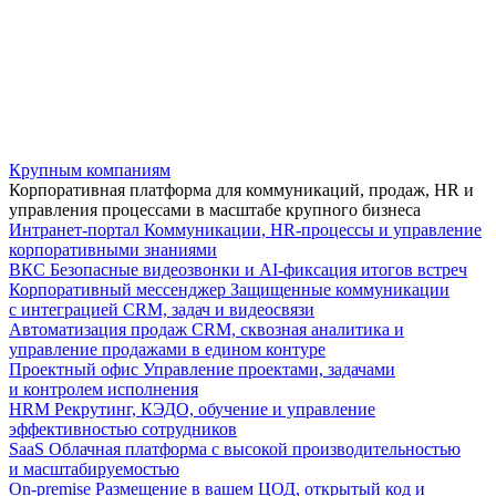
Крупным компаниям
Корпоративная платформа для коммуникаций, продаж, HR и
управления процессами в масштабе крупного бизнеса
Интранет-портал
Коммуникации, HR-процессы и управление
корпоративными знаниями
ВКС
Безопасные видеозвонки и AI-фиксация итогов встреч
Корпоративный мессенджер
Защищенные коммуникации
с интеграцией CRM, задач и видеосвязи
Автоматизация продаж
CRM, сквозная аналитика и
управление продажами в едином контуре
Проектный офис
Управление проектами, задачами
и контролем исполнения
HRM
Рекрутинг, КЭДО, обучение и управление
эффективностью сотрудников
SaaS
Облачная платформа с высокой производительностью
и масштабируемостью
On-premise
Размещение в вашем ЦОД, открытый код и