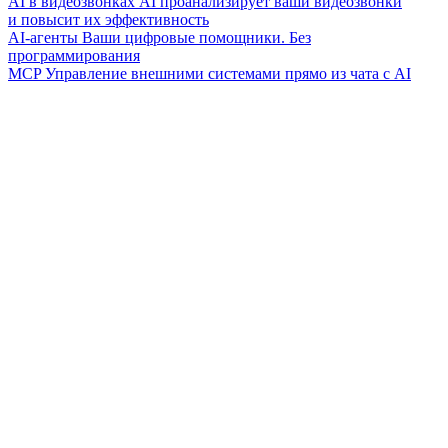
AI в видеозвонках
AI проанализирует ваши видеозвонки
и повысит их эффективность
AI-агенты
Ваши цифровые помощники. Без
программирования
MCP
Управление внешними системами прямо из чата с AI