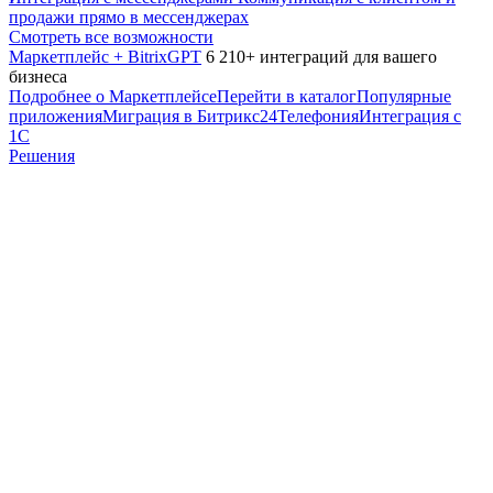
продажи прямо в мессенджерах
Смотреть все возможности
Маркетплейс + BitrixGPT
6 210+ интеграций для вашего
бизнеса
Подробнее о Маркетплейсе
Перейти в каталог
Популярные
приложения
Миграция в Битрикс24
Телефония
Интеграция с
1С
Решения