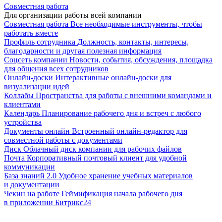
Совместная работа
Для организации работы всей компании
Совместная работа
Все необходимые инструменты, чтобы
работать вместе
Профиль сотрудника
Должность, контакты, интересы,
благодарности и другая полезная информация
Соцсеть компании
Новости, события, обсуждения, площадка
для общения всех сотрудников
Онлайн-доски
Интерактивные онлайн-доски для
визуализации идей
Коллабы
Пространства для работы с внешними командами и
клиентами
Календарь
Планирование рабочего дня и встреч с любого
устройства
Документы онлайн
Встроенный онлайн-редактор для
совместной работы с документами
Диск
Облачный диск компании для рабочих файлов
Почта
Корпоративный почтовый клиент для удобной
коммуникации
База знаний 2.0
Удобное хранение учебных материалов
и документации
Чекин на работе
Геймификация начала рабочего дня
в приложении Битрикс24