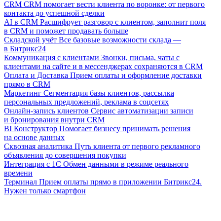
CRM
CRM помогает вести клиента по воронке: от первого
контакта до успешной сделки
AI в CRM
Расшифрует разговор с клиентом, заполнит поля
в CRM и поможет продавать больше
Складской учёт
Все базовые возможности склада —
в Битрикс24
Коммуникация с клиентами
Звонки, письма, чаты с
клиентами на сайте и в мессенджерах сохраняются в CRM
Оплата и Доставка
Прием оплаты и оформление доставки
прямо в CRM
Маркетинг
Сегментация базы клиентов, рассылка
персональных предложений, реклама в соцсетях
Онлайн-запись клиентов
Сервис автоматизации записи
и бронирования внутри CRM
BI Конструктор
Помогает бизнесу принимать решения
на основе данных
Сквозная аналитика
Путь клиента от первого рекламного
объявления до совершения покупки
Интеграция с 1С
Обмен данными в режиме реального
времени
Терминал
Прием оплаты прямо в приложении Битрикс24.
Нужен только смартфон